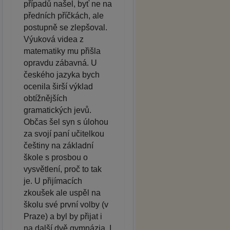
případů našel, byť ne na
předních příčkách, ale
postupně se zlepšoval.
Výuková videa z
matematiky mu přišla
opravdu zábavná. U
českého jazyka bych
ocenila širší výklad
obtížnějších
gramatických jevů.
Občas šel syn s úlohou
za svojí paní učitelkou
češtiny na základní
škole s prosbou o
vysvětlení, proč to tak
je. U přijímacích
zkoušek ale uspěl na
školu své první volby (v
Praze) a byl by přijat i
na další dvě gymnázia. I