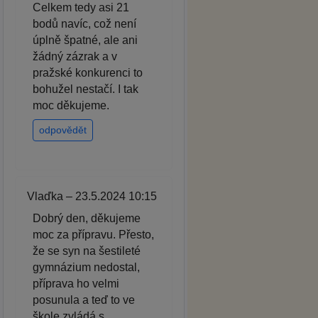
Celkem tedy asi 21
bodů navíc, což není
úplně špatné, ale ani
žádný zázrak a v
pražské konkurenci to
bohužel nestačí. I tak
moc děkujeme.
odpovědět
Vlaďka – 23.5.2024 10:15
Dobrý den, děkujeme
moc za přípravu. Přesto,
že se syn na šestileté
gymnázium nedostal,
příprava ho velmi
posunula a teď to ve
škole zvládá s