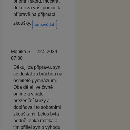
prioritní školu, mockrát
děkuji za vaši pomoc k
přípravě na přijímací
zkoušky.
odpovědět
Monika S. – 22.5.2024
07:30
Děkuji za přípravu, syn
se dostal za bráchou na
osmileté gymnázium.
Oba dělali ve čtvrté
online a v páté
prezenční kurzy a
doplňovali to sobotními
zkouškami. Letos byla
hodně lehká matika a
tím přišel syn o výhodu.