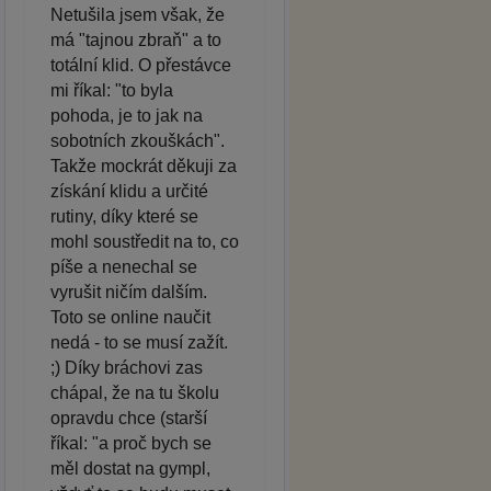
Netušila jsem však, že
má "tajnou zbraň" a to
totální klid. O přestávce
mi říkal: "to byla
pohoda, je to jak na
sobotních zkouškách".
Takže mockrát děkuji za
získání klidu a určité
rutiny, díky které se
mohl soustředit na to, co
píše a nenechal se
vyrušit ničím dalším.
Toto se online naučit
nedá - to se musí zažít.
;) Díky bráchovi zas
chápal, že na tu školu
opravdu chce (starší
říkal: "a proč bych se
měl dostat na gympl,