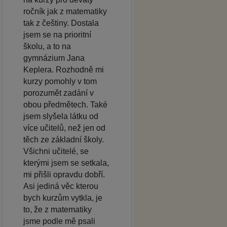
ročník jak z matematiky
tak z češtiny. Dostala
jsem se na prioritní
školu, a to na
gymnázium Jana
Keplera. Rozhodně mi
kurzy pomohly v tom
porozumět zadání v
obou předmětech. Také
jsem slyšela látku od
více učitelů, než jen od
těch ze základní školy.
Všichni učitelé, se
kterými jsem se setkala,
mi přišli opravdu dobří.
Asi jediná věc kterou
bych kurzům vytkla, je
to, že z matematiky
jsme podle mě psali