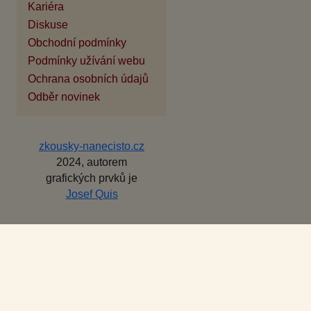
Kariéra
Diskuse
Obchodní podmínky
Podmínky užívání webu
Ochrana osobních údajů
Odběr novinek
zkousky-nanecisto.cz
2024, autorem
grafických prvků je
Josef Quis