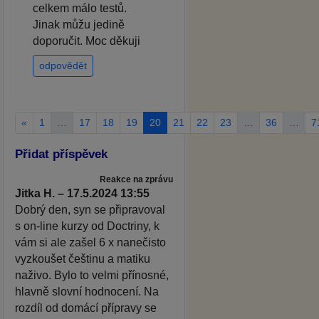
celkem málo testů.
Jinak můžu jedině
doporučit. Moc děkuji
odpovědět
«
1
…
17
18
19
20
21
22
23
…
36
…
7
Přidat příspěvek
Reakce na zprávu
Jitka H. – 17.5.2024 13:55
Dobrý den, syn se připravoval
s on-line kurzy od Doctriny, k
vám si ale zašel 6 x nanečisto
vyzkoušet češtinu a matiku
naživo. Bylo to velmi přínosné,
hlavně slovní hodnocení. Na
rozdíl od domácí přípravy se