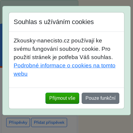
Spustili jsme přihlašování na
školní rok 2026/2027!
Souhlas s užíváním cookies
Zkousky-nanecisto.cz používají ke
svému fungování soubory cookie. Pro
použití stránek je potřeba Váš souhlas.
Menu
Účet
Košík
Podrobné informace o cookies na tomto
webu
Diskuse Jak jste dopadli u
zkoušek na SŠ? Vaše ohlasy
Přijmout vše
Pouze funkční
po skutečných přijímacích
zkouškách
Příspěvky
Přidat příspěvek