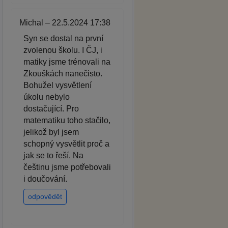
Michal – 22.5.2024 17:38
Syn se dostal na první
zvolenou školu. I ČJ, i
matiky jsme trénovali na
Zkouškách nanečisto.
Bohužel vysvětlení
úkolu nebylo
dostačující. Pro
matematiku toho stačilo,
jelikož byl jsem
schopný vysvětlit proč a
jak se to řeší. Na
češtinu jsme potřebovali
i doučování.
odpovědět