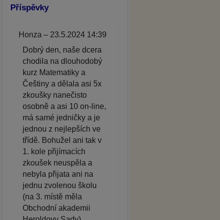
Příspěvky
Honza – 23.5.2024 14:39
Dobrý den, naše dcera
chodila na dlouhodobý
kurz Matematiky a
Češtiny a dělala asi 5x
zkoušky nanečisto
osobně a asi 10 on-line,
má samé jedničky a je
jednou z nejlepších ve
třídě. Bohužel ani tak v
1. kole přijímacích
zkoušek neuspěla a
nebyla přijata ani na
jednu zvolenou školu
(na 3. místě měla
Obchodní akademii
Heroldovy Sady).