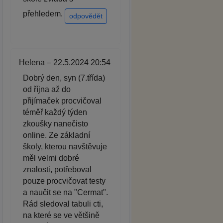
přehledem.
odpovědět
Helena – 22.5.2024 20:54
Dobrý den, syn (7.třída)
od října až do
přijímaček procvičoval
téměř každý týden
zkoušky nanečisto
online. Ze základní
školy, kterou navštěvuje
měl velmi dobré
znalosti, potřeboval
pouze procvičovat testy
a naučit se na "Cermat".
Rád sledoval tabuli cti,
na které se ve většině