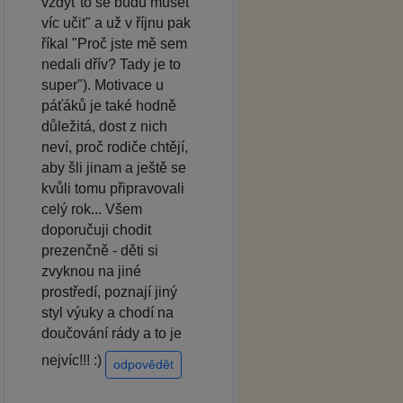
vždyť to se budu muset
víc učit" a už v říjnu pak
říkal "Proč jste mě sem
nedali dřív? Tady je to
super"). Motivace u
páťáků je také hodně
důležitá, dost z nich
neví, proč rodiče chtějí,
aby šli jinam a ještě se
kvůli tomu připravovali
celý rok... Všem
doporučuji chodit
prezenčně - děti si
zvyknou na jiné
prostředí, poznají jiný
styl výuky a chodí na
doučování rády a to je
nejvíc!!! :)
odpovědět