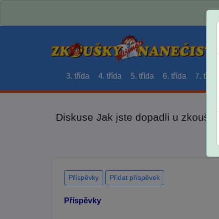
3. třída
4. třída
5. třída
6. třída
7. třída
Diskuse Jak jste dopadli u zkouše
Příspěvky
Přidat příspěvek
Příspěvky