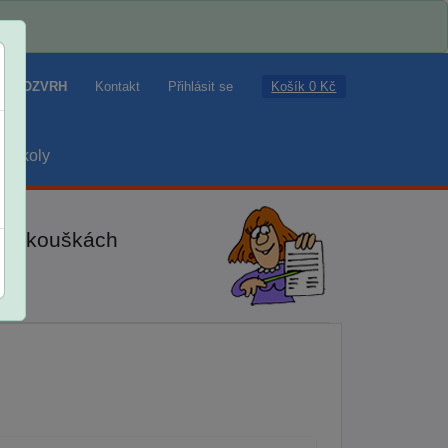
Košík 0 Kč
ROZVRH
Kontakt
Přihlásit se
školy
ch zkouškách