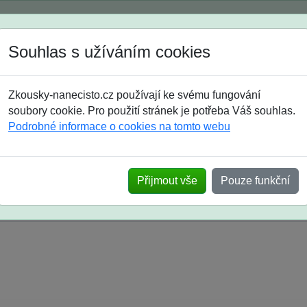
Spustili jsme přihlašování na školní rok 2026/2027!
Souhlas s užíváním cookies
Jak si vybrat
Časté dotazy
Zkousky-nanecisto.cz používají ke svému fungování
8. třída
9. třída
střední
maturanti
soutěže
prázdniny
soubory cookie. Pro použití stránek je potřeba Váš souhlas.
Podrobné informace o cookies na tomto webu
k na SŠ? Vaše ohlasy po skutečných přijímací
Přijmout vše
Pouze funkční