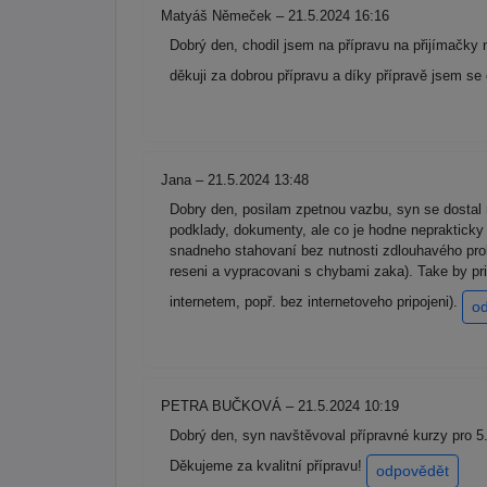
Matyáš Němeček – 21.5.2024 16:16
Dobrý den, chodil jsem na přípravu na přijímačky
děkuji za dobrou přípravu a díky přípravě jsem se
Jana – 21.5.2024 13:48
Dobry den, posilam zpetnou vazbu, syn se dostal 
podklady, dokumenty, ale co je hodne neprakticky
snadneho stahovaní bez nutnosti zdlouhavého prokli
reseni a vypracovani s chybami zaka). Take by pr
internetem, popř. bez internetoveho pripojeni).
o
PETRA BUČKOVÁ – 21.5.2024 10:19
Dobrý den, syn navštěvoval přípravné kurzy pro 5. 
Děkujeme za kvalitní přípravu!
odpovědět