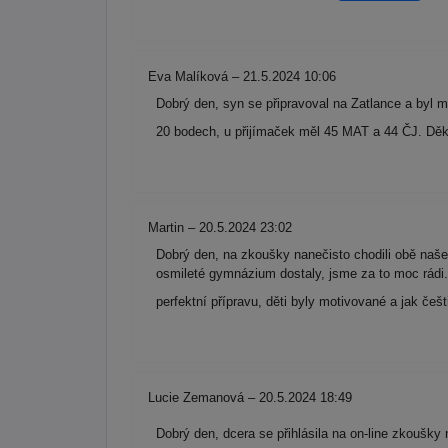
Eva Malíková – 21.5.2024 10:06
Dobrý den, syn se připravoval na Zatlance a byl
20 bodech, u přijímaček měl 45 MAT a 44 ČJ. Děku
Martin – 20.5.2024 23:02
Dobrý den, na zkoušky nanečisto chodili obě naše d
osmileté gymnázium dostaly, jsme za to moc rádi.
perfektní přípravu, děti byly motivované a jak če
Lucie Zemanová – 20.5.2024 18:49
Dobrý den, dcera se přihlásila na on-line zkoušky 