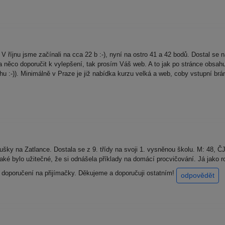
 říjnu jsme začínali na cca 22 b :-), nyní na ostro 41 a 42 bodů. Dostal se na
něco doporučit k vylepšení, tak prosím Váš web. A to jak po stránce obsahu (
chu :-)). Minimálně v Praze je již nabídka kurzu velká a web, coby vstupní brá
ušky na Zatlance. Dostala se z 9. třídy na svoji 1. vysněnou školu. M: 48, ČJ
. Také bylo užitečné, že si odnášela příklady na domácí procvičování. Já jako
 doporučení na přijímačky. Děkujeme a doporučuji ostatním!
odpovědět