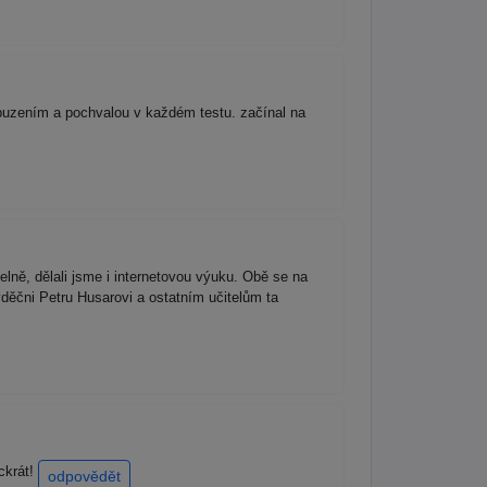
buzením a pochvalou v každém testu. začínal na
delně, dělali jsme i internetovou výuku. Obě se na
děčni Petru Husarovi a ostatním učitelům ta
ockrát!
odpovědět