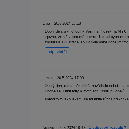
Líba – 20.5.2024 17:18
Dobrý den, syn chodil k Vám na Prosek na M i Čj. V
zjevné, že už v tom máte praxi. Pokud bych mohla 
zastaralá a ilustrace jsou v současné době již tro
odpovědět
Lenka – 20.5.2024 17:09
Dobrý den, dcera několikrát navštívila sobotní zko
Hodně se jí líbil milý a motivační přístup učitelů
samotnými zkouškami se mi líbila různá praktická
1 odpoveď rozbalit
Nadiya – 20.5.2024 16:48