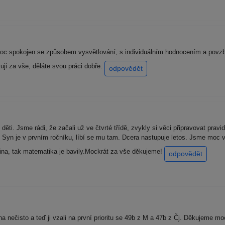
 moc spokojen se způsobem vysvětlování, s individuálním hodnocením a povz
ji za vše, děláte svou práci dobře.
odpovědět
ěti. Jsme rádi, že začali už ve čtvrté třídě, zvykly si věci připravovat pravi
 Syn je v prvním ročníku, líbí se mu tam. Dcera nastupuje letos. Jsme moc v
ština, tak matematika je bavily.Mockrát za vše děkujeme!
odpovědět
na nečisto a teď ji vzali na první prioritu se 49b z M a 47b z Čj. Děkujeme m