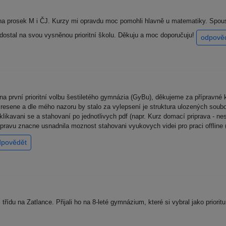
 na prosek M i ČJ. Kurzy mi opravdu moc pomohli hlavně u matematiky. Spous
 dostal na svou vysněnou prioritní školu. Děkuju a moc doporučuju!
odpově
na první prioritní volbu šestiletého gymnázia (GyBu), děkujeme za přípravn
 resene a dle mého nazoru by stalo za vylepsení je struktura ulozených soubo
kavani se a stahovaní po jednotlivych pdf (napr. Kurz domací priprava - nesl
ipravu znacne usnadnila moznost stahovani vyukovych videi pro praci offline
dpovědět
třídu na Zatlance. Přijali ho na 8-leté gymnázium, které si vybral jako priori