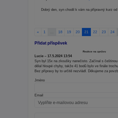
Dobrý den, syn chodil k vám na přípravný kurz od 
«
1
…
18
19
20
21
22
23
24
Přidat příspěvek
Reakce na zprávu
Lucie – 17.5.2024 13:54
Syn byl 15x na zkoušky nanečisto. Začínal s češtinou
dělal hloupé chyby, takže 41 bodů bylo ve finále troc
Bez přípravy by to určitě nezvládl. Děkujeme za povzbu
Jméno
Email