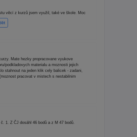
tu věcí z kurzů jsem využil, také ve škole. Moc
dět
é kurzy. Mate hezky propracovane vyukove
ru/podkladovych materialu a moznosti jejich
o stahnout na jeden klik cely balicek - zadani,
 (moznost pracovat v mistech s nestabilnim
tu č. 1. Z ČJ dosáhl 46 bodů a z M 47 bodů.