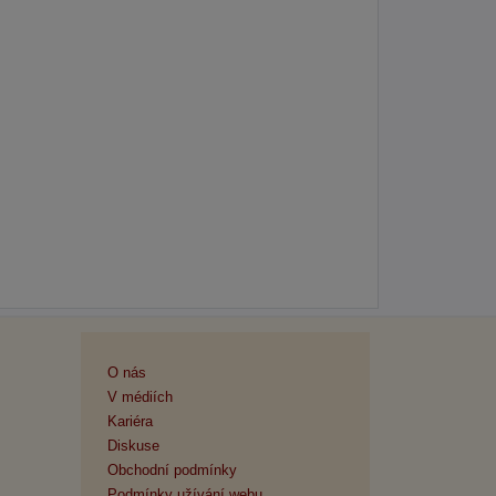
O nás
V médiích
Kariéra
Diskuse
Obchodní podmínky
Podmínky užívání webu