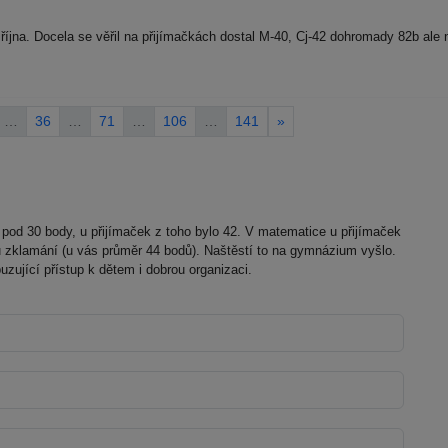
října. Docela se věřil na přijímačkách dostal M-40, Cj-42 dohromady 82b ale
…
36
…
71
…
106
…
141
»
 pod 30 body, u přijímaček z toho bylo 42. V matematice u přijímaček
hu zklamání (u vás průměr 44 bodů). Naštěstí to na gymnázium vyšlo.
zující přístup k dětem i dobrou organizaci.