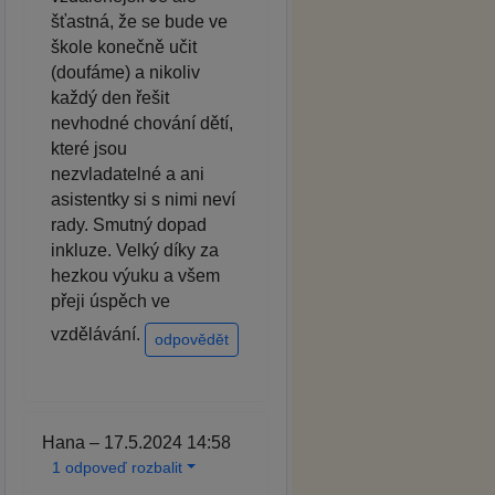
šťastná, že se bude ve
škole konečně učit
(doufáme) a nikoliv
každý den řešit
nevhodné chování dětí,
které jsou
nezvladatelné a ani
asistentky si s nimi neví
rady. Smutný dopad
inkluze. Velký díky za
hezkou výuku a všem
přeji úspěch ve
vzdělávání.
odpovědět
Hana – 17.5.2024 14:58
1 odpoveď rozbalit