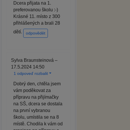
Dcera přijata na 1.
preferovanou školu :-)
Krásné 11. místo z 300
přihlášených a brali 28
dětí.
odpovědět
Sylva Braunsteinová –
17.5.2024 14:50
1 odpoveď rozbalit
Dobrý den, chtěla jsem
vám poděkovat za
přípravu na přijímačky
na SŠ, dcera se dostala
na první vybranou
školu, umístila se na 8
místě. Chodila k vám od