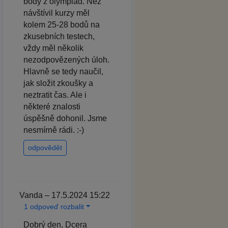
body z olympiád. Než
návštívil kurzy měl
kolem 25-28 bodů na
zkusebních testech,
vždy měl několik
nezodpovězených úloh.
Hlavně se tedy naučil,
jak složit zkoušky a
neztratit čas. Ale i
některé znalosti
úspěšně dohonil. Jsme
nesmírně rádi. :-)
odpovědět
Vanda – 17.5.2024 15:22
1 odpoveď rozbalit
Dobrý den, Dcera