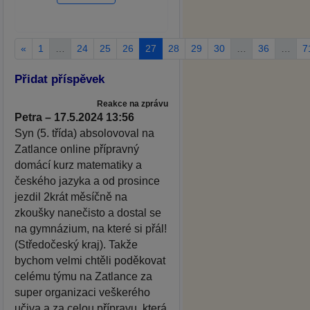
«
1
…
24
25
26
27
28
29
30
…
36
…
7
Přidat příspěvek
Reakce na zprávu
Petra – 17.5.2024 13:56
Syn (5. třída) absolovoval na
Zatlance online přípravný
domácí kurz matematiky a
českého jazyka a od prosince
jezdil 2krát měsíčně na
zkoušky nanečisto a dostal se
na gymnázium, na které si přál!
(Středočeský kraj). Takže
bychom velmi chtěli poděkovat
celému týmu na Zatlance za
super organizaci veškerého
učiva a za celou přípravu, která