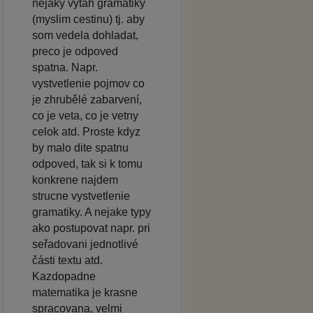
nejaky vytah gramatiky
(myslim cestinu) tj. aby
som vedela dohladat,
preco je odpoved
spatna. Napr.
vystvetlenie pojmov co
je zhrubělé zabarvení,
co je veta, co je vetny
celok atd. Proste kdyz
by malo dite spatnu
odpoved, tak si k tomu
konkrene najdem
strucne vystvetlenie
gramatiky. A nejake typy
ako postupovat napr. pri
seřadovani jednotlivé
části textu atd.
Kazdopadne
matematika je krasne
spracovana, velmi