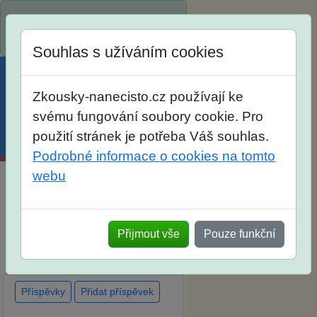
Spustili jsme přihlašování na
školní rok 2026/2027!
Souhlas s užíváním cookies
Zkousky-nanecisto.cz používají ke
svému fungování soubory cookie. Pro
použití stránek je potřeba Váš souhlas.
Menu
Účet
Košík
Podrobné informace o cookies na tomto
webu
Diskuse Jak jste dopadli u
zkoušek na SŠ? Vaše ohlasy
Přijmout vše
Pouze funkční
po skutečných přijímacích
zkouškách
Příspěvky
Přidat příspěvek