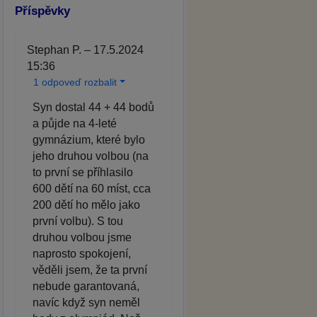
Příspěvky
Stephan P. – 17.5.2024
15:36
1 odpoveď rozbalit
Syn dostal 44 + 44 bodů
a půjde na 4-leté
gymnázium, které bylo
jeho druhou volbou (na
to první se příhlasilo
600 dětí na 60 míst, cca
200 dětí ho mělo jako
první volbu). S tou
druhou volbou jsme
naprosto spokojení,
věděli jsem, že ta první
nebude garantovaná,
navíc když syn neměl