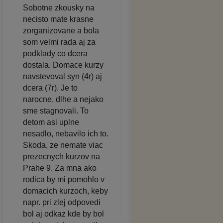
Sobotne zkousky na
necisto mate krasne
zorganizovane a bola
som velmi rada aj za
podklady co dcera
dostala. Domace kurzy
navstevoval syn (4r) aj
dcera (7r). Je to
narocne, dlhe a nejako
sme stagnovali. To
detom asi uplne
nesadlo, nebavilo ich to.
Skoda, ze nemate viac
prezecnych kurzov na
Prahe 9. Za mna ako
rodica by mi pomohlo v
domacich kurzoch, keby
napr. pri zlej odpovedi
bol aj odkaz kde by bol