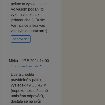
pekne to vystvetlujete.
Vo vasom podani to
vyzera vsetko tak
jednoducho :). Drzim
Vam palce a tiez vas
vsetkym odporucam :)
odpovědět
Mirka – 17.5.2024 14:00
1 odpoveď rozbalit
Dcera chodila
pravidelně v pátek,
výsledek 49 ČJ, 42 M
(nepozornost a špatně
umístěna odpověď),
dostala se na svůj