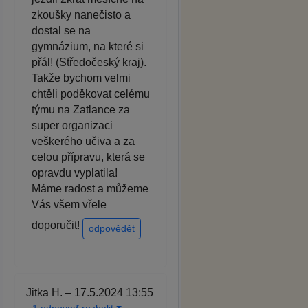
zkoušky nanečisto a
dostal se na
gymnázium, na které si
přál! (Středočeský kraj).
Takže bychom velmi
chtěli poděkovat celému
týmu na Zatlance za
super organizaci
veškerého učiva a za
celou přípravu, která se
opravdu vyplatila!
Máme radost a můžeme
Vás všem vřele
doporučit!
odpovědět
Jitka H. – 17.5.2024 13:55
1 odpoveď rozbalit