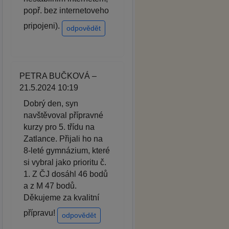
popř. bez internetoveho
pripojeni).
odpovědět
PETRA BUČKOVÁ –
21.5.2024 10:19
Dobrý den, syn
navštěvoval přípravné
kurzy pro 5. třídu na
Zatlance. Přijali ho na
8-leté gymnázium, které
si vybral jako prioritu č.
1. Z ČJ dosáhl 46 bodů
a z M 47 bodů.
Děkujeme za kvalitní
přípravu!
odpovědět