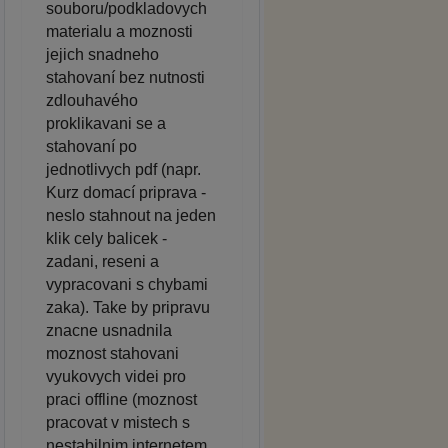
souboru/podkladovych
materialu a moznosti
jejich snadneho
stahovaní bez nutnosti
zdlouhavého
proklikavani se a
stahovaní po
jednotlivych pdf (napr.
Kurz domací priprava -
neslo stahnout na jeden
klik cely balicek -
zadani, reseni a
vypracovani s chybami
zaka). Take by pripravu
znacne usnadnila
moznost stahovani
vyukovych videi pro
praci offline (moznost
pracovat v mistech s
nestabilnim internetem,