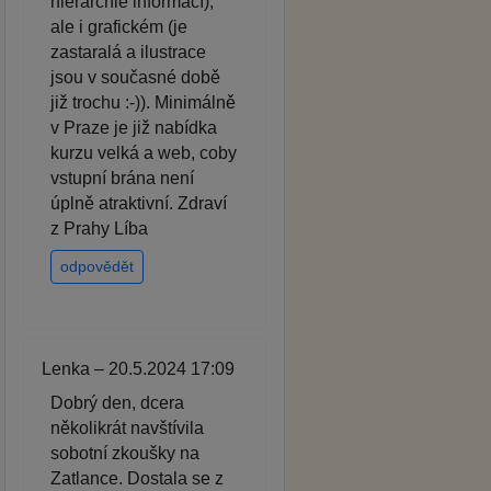
hierarchie informací),
ale i grafickém (je
zastaralá a ilustrace
jsou v současné době
již trochu :-)). Minimálně
v Praze je již nabídka
kurzu velká a web, coby
vstupní brána není
úplně atraktivní. Zdraví
z Prahy Líba
odpovědět
Lenka – 20.5.2024 17:09
Dobrý den, dcera
několikrát navštívila
sobotní zkoušky na
Zatlance. Dostala se z