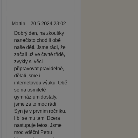
Martin – 20.5.2024 23:02
Dobrý den, na zkoušky
nanečisto chodili obě
naše děti. Jsme rádi, že
začali už ve čtvrté třídě,
zvykly si věci
připravovat pravidelně,
dělali jsme i
internetovou výuku. Obě
se na osmileté
gymnázium dostaly,
jsme za to moc rádi.
Syn je v prvním ročníku,
líbí se mu tam. Dcera
nastupuje letos. Jsme
moc vděčni Petru