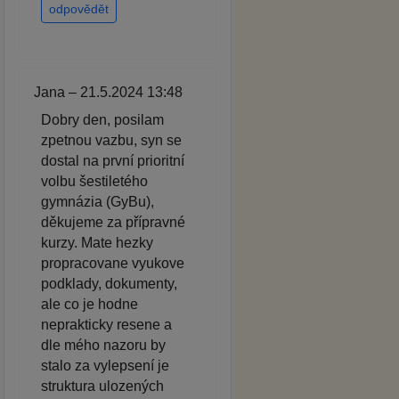
odpovědět
Jana – 21.5.2024 13:48
Dobry den, posilam
zpetnou vazbu, syn se
dostal na první prioritní
volbu šestiletého
gymnázia (GyBu),
děkujeme za přípravné
kurzy. Mate hezky
propracovane vyukove
podklady, dokumenty,
ale co je hodne
neprakticky resene a
dle mého nazoru by
stalo za vylepsení je
struktura ulozených