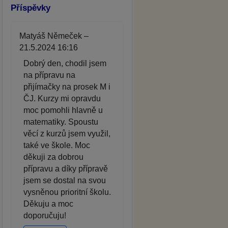
Příspěvky
Matyáš Němeček –
21.5.2024 16:16
Dobrý den, chodil jsem
na přípravu na
přijímačky na prosek M i
ČJ. Kurzy mi opravdu
moc pomohli hlavně u
matematiky. Spoustu
věcí z kurzů jsem využil,
také ve škole. Moc
děkuji za dobrou
přípravu a díky přípravě
jsem se dostal na svou
vysněnou prioritní školu.
Děkuju a moc
doporučuju!