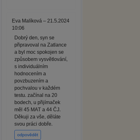
Eva Malíková – 21.5.2024
10:06
Dobrý den, syn se
připravoval na Zatlance
a byl moc spokojen se
způsobem vysvětlování,
s individuálním
hodnocením a
povzbuzením a
pochvalou v každém
testu. začínal na 20
bodech, u přijímaček
měl 45 MAT a 44 ČJ.
Děkuji za vše, děláte
svou práci dobře.
odpovědět