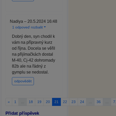
Nadiya – 20.5.2024 16:48
1 odpoveď rozbalit
Dobrý den, syn chodil k
vám na přípravný kurz
od října. Docela se věřil
na přijímačkách dostal
M-40, Cj-42 dohromady
82b ale na řádný z
gymplu se nedostal.
odpovědět
«
1
…
18
19
20
21
22
23
24
…
36
…
7
Přidat příspěvek