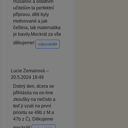
Husarovi a ostatním
učitelům ta perfektní
přípravu, děti byly
motivované a jak
čeština, tak matematika
je bavily.Mockrát za vše
děkujeme!
odpovědět
Lucie Zemanová –
20.5.2024 18:49
Dobrý den, dcera se
přihlásila na on-line
zkoušky na nečisto a
teď ji vzali na první
prioritu se 49b z M a
47b z Čj. Děkujeme
mockrát!