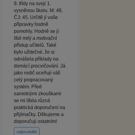
9. třídy na svoji 1.
vysněnou školu. M: 48,
ČJ: 45. Určitě jí vaše
přípravky hodně
pomohly. Hodně se jí
líbil milý a motivační
přístup učitelů. Také
bylo užitečné, že si
odnášela příklady na
domácí procvičování. Já
jako rodič oceňuji váš
celý propracovaný
systém. Před
samotnými zkouškami
se mi líbila různá
praktická doporučení na
přijímačky. Děkujeme a
doporučuji ostatním!
odpovědět