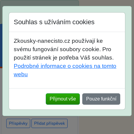
Spustili jsme přihlašování na
školní rok 2026/2027!
Souhlas s užíváním cookies
Zkousky-nanecisto.cz používají ke
svému fungování soubory cookie. Pro
použití stránek je potřeba Váš souhlas.
Menu
Účet
Košík
Podrobné informace o cookies na tomto
webu
Diskuse Jak jste dopadli u
zkoušek na SŠ? Vaše ohlasy
Přijmout vše
Pouze funkční
po skutečných přijímacích
zkouškách
Příspěvky
Přidat příspěvek