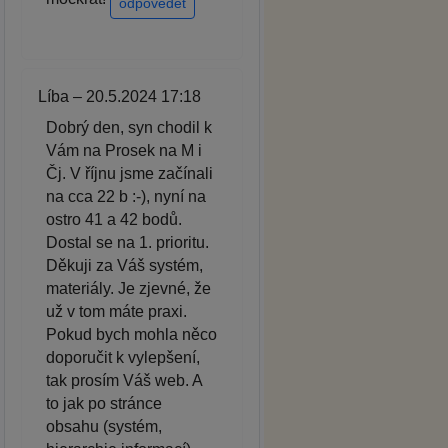
odpovědět
Líba – 20.5.2024 17:18
Dobrý den, syn chodil k
Vám na Prosek na M i
Čj. V říjnu jsme začínali
na cca 22 b :-), nyní na
ostro 41 a 42 bodů.
Dostal se na 1. prioritu.
Děkuji za Váš systém,
materiály. Je zjevné, že
už v tom máte praxi.
Pokud bych mohla něco
doporučit k vylepšení,
tak prosím Váš web. A
to jak po stránce
obsahu (systém,