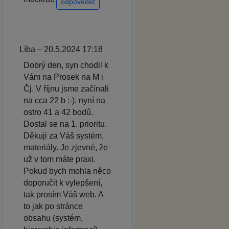
odpovědět
Líba – 20.5.2024 17:18
Dobrý den, syn chodil k
Vám na Prosek na M i
Čj. V říjnu jsme začínali
na cca 22 b :-), nyní na
ostro 41 a 42 bodů.
Dostal se na 1. prioritu.
Děkuji za Váš systém,
materiály. Je zjevné, že
už v tom máte praxi.
Pokud bych mohla něco
doporučit k vylepšení,
tak prosím Váš web. A
to jak po stránce
obsahu (systém,