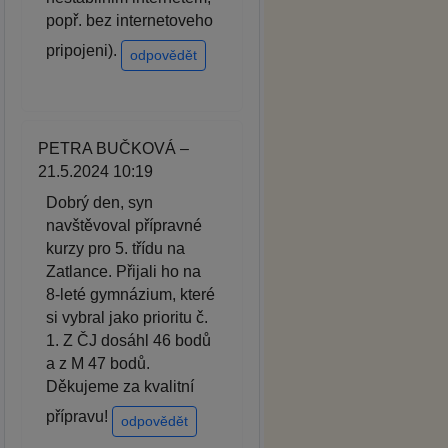
popř. bez internetoveho
pripojeni).
odpovědět
PETRA BUČKOVÁ –
21.5.2024 10:19
Dobrý den, syn
navštěvoval přípravné
kurzy pro 5. třídu na
Zatlance. Přijali ho na
8-leté gymnázium, které
si vybral jako prioritu č.
1. Z ČJ dosáhl 46 bodů
a z M 47 bodů.
Děkujeme za kvalitní
přípravu!
odpovědět