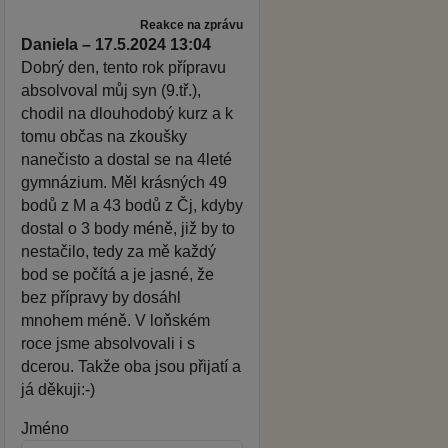
Reakce na zprávu
Daniela – 17.5.2024 13:04
Dobrý den, tento rok přípravu
absolvoval můj syn (9.tř.),
chodil na dlouhodobý kurz a k
tomu občas na zkoušky
nanečisto a dostal se na 4leté
gymnázium. Měl krásných 49
bodů z M a 43 bodů z Čj, kdyby
dostal o 3 body méně, již by to
nestačilo, tedy za mě každý
bod se počítá a je jasné, že
bez přípravy by dosáhl
mnohem méně. V loňském
roce jsme absolvovali i s
dcerou. Takže oba jsou přijatí a
já děkuji:-)
Jméno