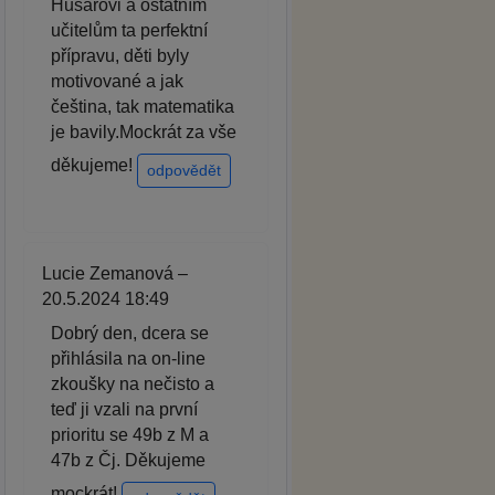
Husarovi a ostatním
učitelům ta perfektní
přípravu, děti byly
motivované a jak
čeština, tak matematika
je bavily.Mockrát za vše
děkujeme!
odpovědět
Lucie Zemanová –
20.5.2024 18:49
Dobrý den, dcera se
přihlásila na on-line
zkoušky na nečisto a
teď ji vzali na první
prioritu se 49b z M a
47b z Čj. Děkujeme
mockrát!