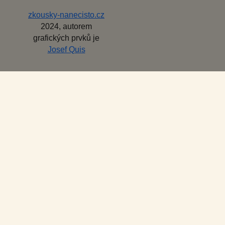
zkousky-nanecisto.cz
2024, autorem
grafických prvků je
Josef Quis