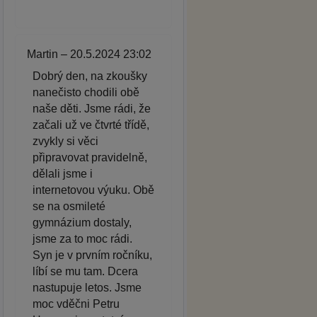
Martin – 20.5.2024 23:02
Dobrý den, na zkoušky
nanečisto chodili obě
naše děti. Jsme rádi, že
začali už ve čtvrté třídě,
zvykly si věci
připravovat pravidelně,
dělali jsme i
internetovou výuku. Obě
se na osmileté
gymnázium dostaly,
jsme za to moc rádi.
Syn je v prvním ročníku,
líbí se mu tam. Dcera
nastupuje letos. Jsme
moc vděčni Petru