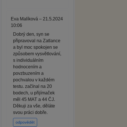
Eva Malíková – 21.5.2024
10:06
Dobrý den, syn se
připravoval na Zatlance
a byl moc spokojen se
způsobem vysvětlování,
s individuálním
hodnocením a
povzbuzením a
pochvalou v každém
testu. začínal na 20
bodech, u přijímaček
měl 45 MAT a 44 ČJ.
Děkuji za vše, děláte
svou práci dobře.
odpovědět