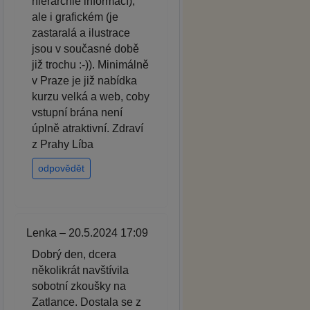
hierarchie informací),
ale i grafickém (je
zastaralá a ilustrace
jsou v současné době
již trochu :-)). Minimálně
v Praze je již nabídka
kurzu velká a web, coby
vstupní brána není
úplně atraktivní. Zdraví
z Prahy Líba
odpovědět
Lenka – 20.5.2024 17:09
Dobrý den, dcera
několikrát navštívila
sobotní zkoušky na
Zatlance. Dostala se z