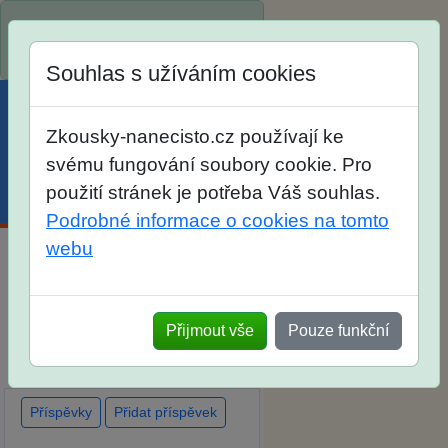
Spustili jsme přihlašování na
školní rok 2026/2027!
Souhlas s užíváním cookies
Zkousky-nanecisto.cz používají ke
svému fungování soubory cookie. Pro
použití stránek je potřeba Váš souhlas.
Menu
Účet
Košík
Podrobné informace o cookies na tomto
webu
Diskuse Jak jste dopadli u
zkoušek na SŠ? Vaše ohlasy
Přijmout vše
Pouze funkční
po skutečných přijímacích
zkouškách
Příspěvky
Přidat příspěvek