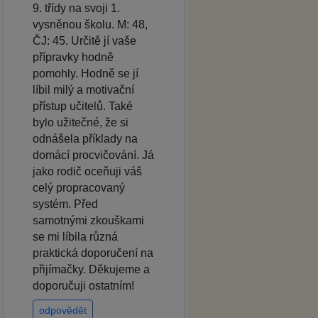
9. třídy na svoji 1.
vysněnou školu. M: 48,
ČJ: 45. Určitě jí vaše
přípravky hodně
pomohly. Hodně se jí
líbil milý a motivační
přístup učitelů. Také
bylo užitečné, že si
odnášela příklady na
domácí procvičování. Já
jako rodič oceňuji váš
celý propracovaný
systém. Před
samotnými zkouškami
se mi líbila různá
praktická doporučení na
přijímačky. Děkujeme a
doporučuji ostatním!
odpovědět