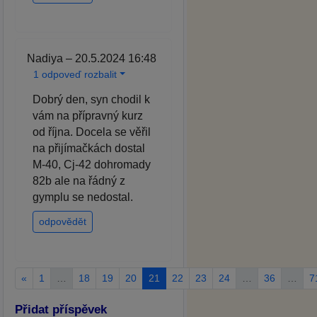
Nadiya – 20.5.2024 16:48
1 odpoveď rozbalit
Dobrý den, syn chodil k
vám na přípravný kurz
od října. Docela se věřil
na přijímačkách dostal
M-40, Cj-42 dohromady
82b ale na řádný z
gymplu se nedostal.
odpovědět
«
1
…
18
19
20
21
22
23
24
…
36
…
7
Přidat příspěvek