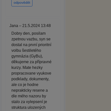
odpovědět
Jana – 21.5.2024 13:48
Dobry den, posilam
zpetnou vazbu, syn se
dostal na první prioritní
volbu šestiletého
gymnázia (GyBu),
děkujeme za přípravné
kurzy. Mate hezky
propracovane vyukove
podklady, dokumenty,
ale co je hodne
neprakticky resene a
dle mého nazoru by
stalo za vylepsení je
struktura ulozených