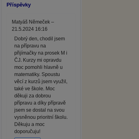
Příspěvky
Matyáš Němeček –
21.5.2024 16:16
Dobrý den, chodil jsem
na přípravu na
přijímačky na prosek M i
ČJ. Kurzy mi opravdu
moc pomohli hlavně u
matematiky. Spoustu
věcí z kurzů jsem využil,
také ve škole. Moc
děkuji za dobrou
přípravu a díky přípravě
jsem se dostal na svou
vysněnou prioritní školu.
Děkuju a moc
doporučuju!