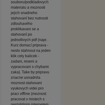
souboru/podkladovych
materialu a moznosti
jejich snadneho
stahovaní bez nutnosti
zdlouhavého
proklikavani se a
stahovaní po
jednotlivych pdf (napr.
Kurz domací priprava -
neslo stahnout na jeden
klik cely balicek -
zadani, reseni a
vypracovani s chybami
zaka). Take by pripravu
znacne usnadnila
moznost stahovani
vyukovych videi pro
praci offline (moznost
pracovat v mistech s
nestabilnim internetem,