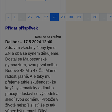
«
1
…
25
26
27
28
29
30
31
…
36
…
7
Přidat příspěvek
Reakce na zprávu
Dalibor – 17.5.2024 12:40
Zdravím všechny členy týmu
ZN a oba se synem děkujeme.
Dostal se Malostranské
gymnázium, svou první volbu.
Bodově 48 M a 47 ČJ. Máme
radost, jasně. Ale taky mu
přejeme tuhle zkušenost - že
když systematicky a dlouho
pracuje, dostaví se výsledek a
sklidí svou odměnu. Protože v
životě nejspíš zjistí, že to tak
vůbec být nemusí. Díky!