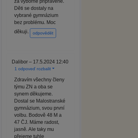
za výborně připravené.
Děti se dostaly na
vybrané gymnázium
bez problému. Moc
děkuji.
odpovědět
Dalibor – 17.5.2024 12:40
1 odpoveď rozbalit
Zdravím všechny členy
týmu ZN a oba se
synem děkujeme.
Dostal se Malostranské
gymnázium, svou první
volbu. Bodově 48 M a
47 ČJ. Máme radost,
jasně. Ale taky mu
přejeme tuhle