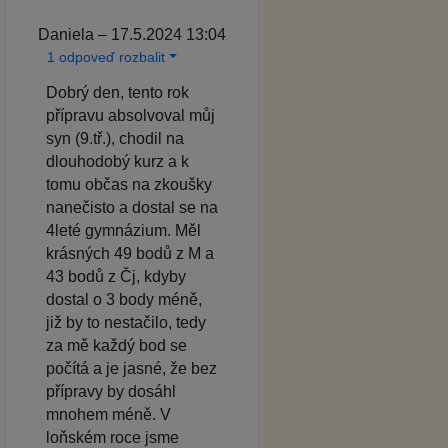
Daniela – 17.5.2024 13:04
1 odpoveď rozbalit
Dobrý den, tento rok
přípravu absolvoval můj
syn (9.tř.), chodil na
dlouhodobý kurz a k
tomu občas na zkoušky
nanečisto a dostal se na
4leté gymnázium. Měl
krásných 49 bodů z M a
43 bodů z Čj, kdyby
dostal o 3 body méně,
již by to nestačilo, tedy
za mě každý bod se
počítá a je jasné, že bez
přípravy by dosáhl
mnohem méně. V
loňském roce jsme