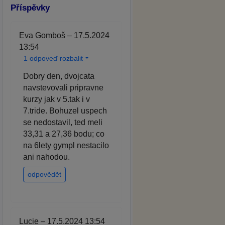
Příspěvky
Eva Gomboš – 17.5.2024
13:54
1 odpoveď rozbalit
Dobry den, dvojcata
navstevovali pripravne
kurzy jak v 5.tak i v
7.tride. Bohuzel uspech
se nedostavil, ted meli
33,31 a 27,36 bodu; co
na 6lety gympl nestacilo
ani nahodou.
odpovědět
Lucie – 17.5.2024 13:54