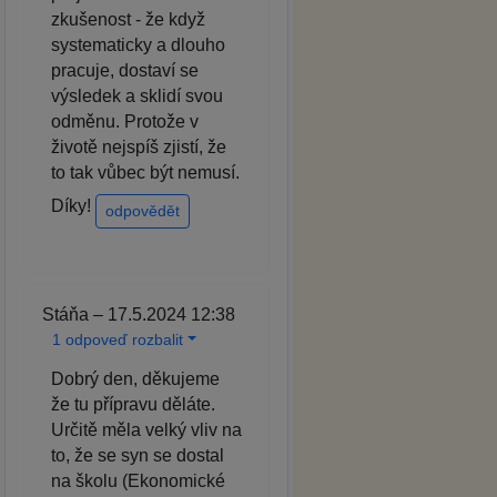
zkušenost - že když
systematicky a dlouho
pracuje, dostaví se
výsledek a sklidí svou
odměnu. Protože v
životě nejspíš zjistí, že
to tak vůbec být nemusí.
Díky!
odpovědět
Stáňa – 17.5.2024 12:38
1 odpoveď rozbalit
Dobrý den, děkujeme
že tu přípravu děláte.
Určitě měla velký vliv na
to, že se syn se dostal
na školu (Ekonomické