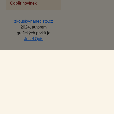
Odběr novinek
zkousky-nanecisto.cz
2024, autorem
grafických prvků je
Josef Quis