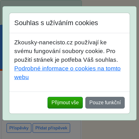
Spustili jsme přihlašování na
školní rok 2026/2027!
Souhlas s užíváním cookies
Zkousky-nanecisto.cz používají ke
svému fungování soubory cookie. Pro
použití stránek je potřeba Váš souhlas.
Menu
Účet
Košík
Podrobné informace o cookies na tomto
webu
Diskuse Jak jste dopadli u
zkoušek na SŠ? Vaše ohlasy
Přijmout vše
Pouze funkční
po skutečných přijímacích
zkouškách
Příspěvky
Přidat příspěvek