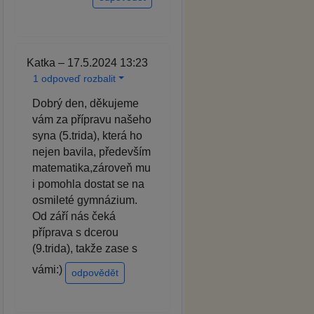
Katka – 17.5.2024 13:23
1 odpoveď rozbalit
Dobrý den, děkujeme
vám za přípravu našeho
syna (5.trida), která ho
nejen bavila, především
matematika,zároveň mu
i pomohla dostat se na
osmileté gymnázium.
Od září nás čeká
příprava s dcerou
(9.trida), takže zase s
vámi:)
odpovědět