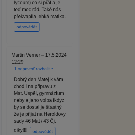
lyceum) co si přál a je
teď moc rád. Také nás
překvapila lehká matika.
odpovědět
Martin Verner – 17.5.2024
12:29
1 odpoveď rozbalit
Dobrý den Matej k vám
chodil na přípravu z
Mat. Uspěl, gymnázium
nebyla jaho volba ikdyz
by se dostal je šťastný
že je přijat na Heroldovy
sady 46 Mat / 43 Čj.
díky!!!!!
odpovědět