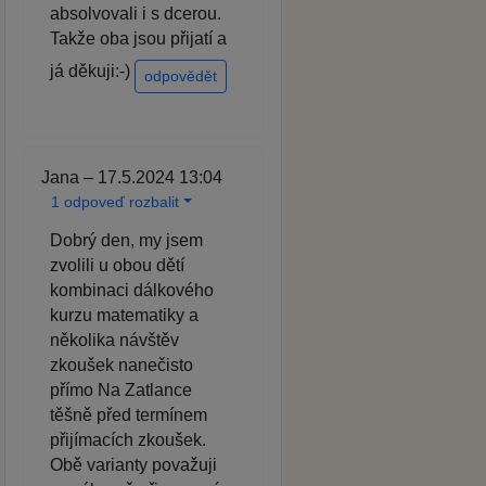
absolvovali i s dcerou.
Takže oba jsou přijatí a
já děkuji:-)
odpovědět
Jana – 17.5.2024 13:04
1 odpoveď rozbalit
Dobrý den, my jsem
zvolili u obou dětí
kombinaci dálkového
kurzu matematiky a
několika návštěv
zkoušek nanečisto
přímo Na Zatlance
těšně před termínem
přijímacích zkoušek.
Obě varianty považuji