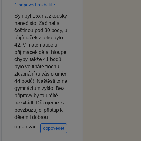
1 odpoveď rozbalit
Syn byl 15x na zkoušky
nanečisto. Začínal s
češtinou pod 30 body, u
přijímaček z toho bylo
42. V matematice u
přijímaček dělal hloupé
chyby, takže 41 bodů
bylo ve finále trochu
zklamání (u vás průměr
44 bodů). Naštěstí to na
gymnázium vyšlo. Bez
přípravy by to určitě
nezvládl. Děkujeme za
povzbuzující přístup k
dětem i dobrou
organizaci.
odpovědět