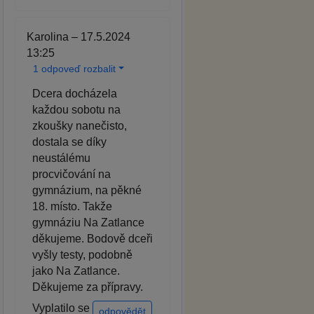
Karolina – 17.5.2024
13:25
1 odpoveď rozbalit
Dcera docházela
každou sobotu na
zkoušky nanečisto,
dostala se díky
neustálému
procvičování na
gymnázium, na pěkné
18. místo. Takže
gymnáziu Na Zatlance
děkujeme. Bodově dceři
vyšly testy, podobně
jako Na Zatlance.
Děkujeme za přípravy.
Vyplatilo se
odpovědět