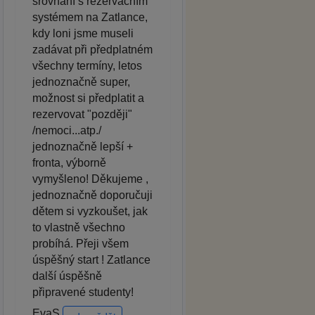
srovnání s rezervačním
systémem na Zatlance,
kdy loni jsme museli
zadávat při předplatném
všechny termíny, letos
jednoznačně super,
možnost si předplatit a
rezervovat "později"
/nemoci...atp./
jednoznačně lepší +
fronta, výborně
vymyšleno! Děkujeme ,
jednoznačně doporučuji
dětem si vyzkoušet, jak
to vlastně všechno
probíhá. Přeji všem
úspěšný start ! Zatlance
další úspěšně
připravené studenty!
EvaS