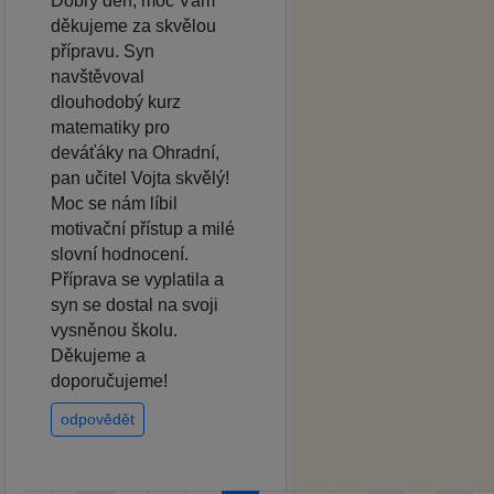
Dobrý den, moc Vám
děkujeme za skvělou
přípravu. Syn
navštěvoval
dlouhodobý kurz
matematiky pro
deváťáky na Ohradní,
pan učitel Vojta skvělý!
Moc se nám líbil
motivační přístup a milé
slovní hodnocení.
Příprava se vyplatila a
syn se dostal na svoji
vysněnou školu.
Děkujeme a
doporučujeme!
odpovědět