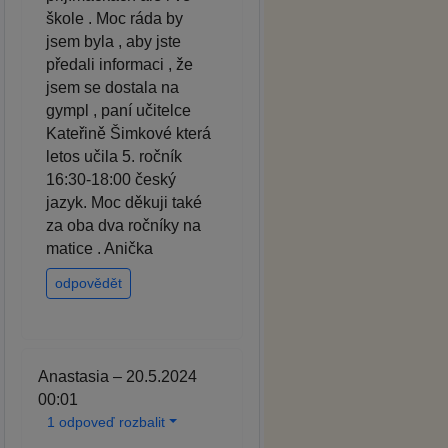
škole . Moc ráda by
jsem byla , aby jste
předali informaci , že
jsem se dostala na
gympl , paní učitelce
Kateřině Šimkové která
letos učila 5. ročník
16:30-18:00 český
jazyk. Moc děkuji také
za oba dva ročníky na
matice . Anička
odpovědět
Anastasia – 20.5.2024
00:01
1 odpoveď rozbalit