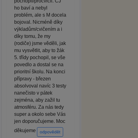
pochopil/procvičil. ČJ
ho baví a nebyl
problém, ale s M docela
bojoval. Nicméně díky
výkladům/cvičením a i
díky tomu, že my
(rodiče) jsme věděli, jak
mu vysvětlit, aby to žák
5. třídy pochopil, se vše
povedlo a dostal se na
prioritní školu. Na konci
přípravy - březen
absolvoval navíc 3 testy
nanečisto v pátek
zejména, aby zažil tu
atmosféru. Za nás tedy
super a okolo sebe Vás
jen doporučujeme. Moc
děkujeme
odpovědět