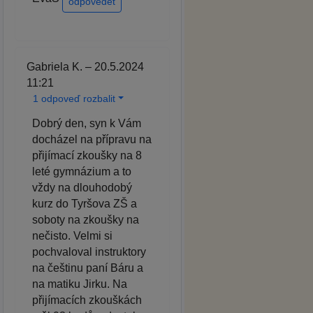
odpovědět
Gabriela K. – 20.5.2024
11:21
1 odpoveď rozbalit
Dobrý den, syn k Vám
docházel na přípravu na
přijímací zkoušky na 8
leté gymnázium a to
vždy na dlouhodobý
kurz do Tyršova ZŠ a
soboty na zkoušky na
nečisto. Velmi si
pochvaloval instruktory
na češtinu paní Báru a
na matiku Jirku. Na
přijímacích zkouškách