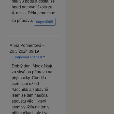
měl 93 bodů a dostal se
hned na první školu ze
4. místa. Děkujeme moc
za přípravu.
odpovědět
Anna Pohnertová –
20.5.2024 09:19
1 odpoveď rozbalit
Dobrý den, Moc děkuju
za skvělou přípravu na
přijímačky. Chodila
jsem tam už od
4.ročníku a zábavně
jsem se tam naučila
spoustu věcí , který
jsem využila ne jen v
přijímačkách ale i ve