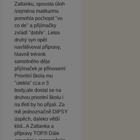
Zatlanku, spousta úloh
/zejména matika/mu
pomohla pochopit "vo
co de" a přijímačky
zvládl "dobře". Letos
druhý syn opět
navštěvoval přípravy,
hlavně trénink
samotného děje
přijímaček je přínosem!
Prioritní škola mu
"utekla" cca o 3
body,ale dostal se na
druhou prioritní školu i
na třetí by ho přijali. Za
mě jednoznačně DIPSY
úspěch, daleko větší
klid...A Zatlanka a
přípravy TOP!!! Dále