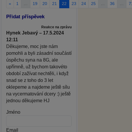
«
1
…
19
20
21
22
23
24
25
…
36
…
7
Přidat příspěvek
Reakce na zprávu
Hynek Jebavý – 17.5.2024
12:11
Děkujeme, moc jste nám
pomohli a byli zásadní součástí
úspěchu syna na 8G, ale
upřímně, už bychom takovéto
období zažívat nechtěli, i když
snad se z toho do 3 let
oklepeme a najdeme ještě sílu
na vycermatování dcery :) ještě
jednou děkujeme HJ
Jméno
Email