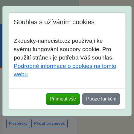
Spustili jsme přihlašování na
školní rok 2026/2027!
Souhlas s užíváním cookies
Zkousky-nanecisto.cz používají ke
svému fungování soubory cookie. Pro
použití stránek je potřeba Váš souhlas.
Menu
Účet
Košík
Podrobné informace o cookies na tomto
webu
Diskuse Jak jste dopadli u
zkoušek na SŠ? Vaše ohlasy
Přijmout vše
Pouze funkční
po skutečných přijímacích
zkouškách
Příspěvky
Přidat příspěvek