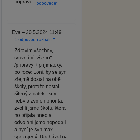
přípravu
odpovědět
Eva – 20.5.2024 11:49
1 odpoveď rozbalit
Zdravím všechny,
srovnání "všeho"
/přípravy + přijímačky/
po roce: Loni, by se syn
zřejmě dostal na obě
školy, protože nastal
šílený zmatek , kdy
nebyla zvolen priorita,
zvolili jsme školu, která
ho přijala hned a
odvolání jsme nepodali
a nyní je syn max.
spokojený. Docházel na