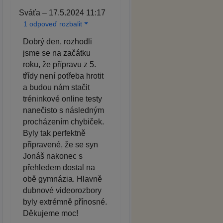
Sváťa – 17.5.2024 11:17
1 odpoveď rozbalit
Dobrý den, rozhodli
jsme se na začátku
roku, že přípravu z 5.
třídy není potřeba hrotit
a budou nám stačit
tréninkové online testy
nanečisto s následným
procházením chybiček.
Byly tak perfektně
připravené, že se syn
Jonáš nakonec s
přehledem dostal na
obě gymnázia. Hlavně
dubnové videorozbory
byly extrémně přínosné.
Děkujeme moc!