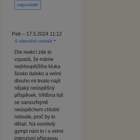
odpovědět
Petr – 17.5.2024 11:12
4 odpovědi rozbalit
Dle reakcí zde to
vypadá, že máme
nejhloupějšího kluka
široko daleko a velmi
dlouho mi trvalo najít
nějaký neúspěšný
příspěvek. Většina lidí
se samozřejmě
neúspěchem chlubit
nebude, proč by to
dělali. Na osmiletý
gympl nám to i s velmi
intenzivní přípravou