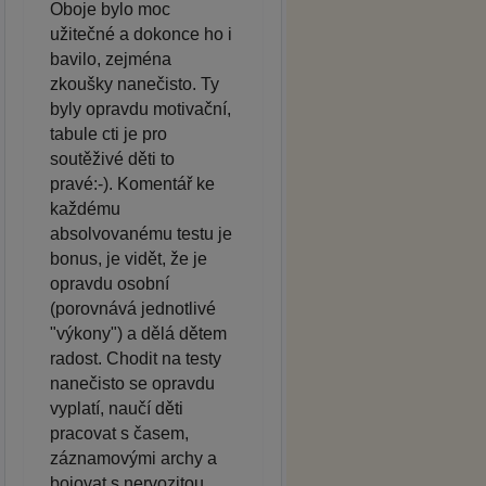
Oboje bylo moc
užitečné a dokonce ho i
bavilo, zejména
zkoušky nanečisto. Ty
byly opravdu motivační,
tabule cti je pro
soutěživé děti to
pravé:-). Komentář ke
každému
absolvovanému testu je
bonus, je vidět, že je
opravdu osobní
(porovnává jednotlivé
"výkony") a dělá dětem
radost. Chodit na testy
nanečisto se opravdu
vyplatí, naučí děti
pracovat s časem,
záznamovými archy a
bojovat s nervozitou.