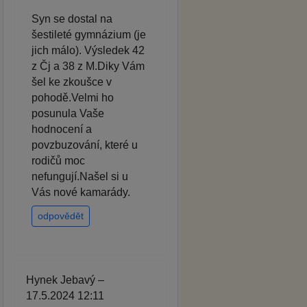
Syn se dostal na
šestileté gymnázium (je
jich málo). Výsledek 42
z Čj a 38 z M.Diky Vám
šel ke zkoušce v
pohodě.Velmi ho
posunula Vaše
hodnocení a
povzbuzování, které u
rodičů moc
nefungují.Našel si u
Vás nové kamarády.
odpovědět
Hynek Jebavý –
17.5.2024 12:11