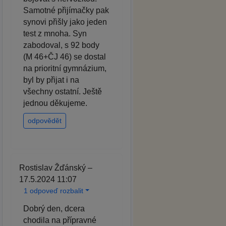
Samotné přijímačky pak
synovi přišly jako jeden
test z mnoha. Syn
zabodoval, s 92 body
(M 46+ČJ 46) se dostal
na prioritní gymnázium,
byl by přijat i na
všechny ostatní. Ještě
jednou děkujeme.
odpovědět
Rostislav Žďánský –
17.5.2024 11:07
1 odpoveď rozbalit
Dobrý den, dcera
chodila na přípravné