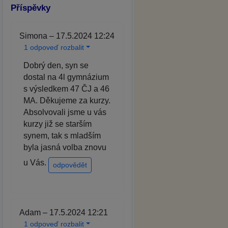
Příspěvky
Simona – 17.5.2024 12:24
1 odpoveď rozbalit
Dobrý den, syn se
dostal na 4l gymnázium
s výsledkem 47 ČJ a 46
MA. Děkujeme za kurzy.
Absolvovali jsme u vás
kurzy již se starším
synem, tak s mladším
byla jasná volba znovu
u Vás.
odpovědět
Adam – 17.5.2024 12:21
1 odpoveď rozbalit