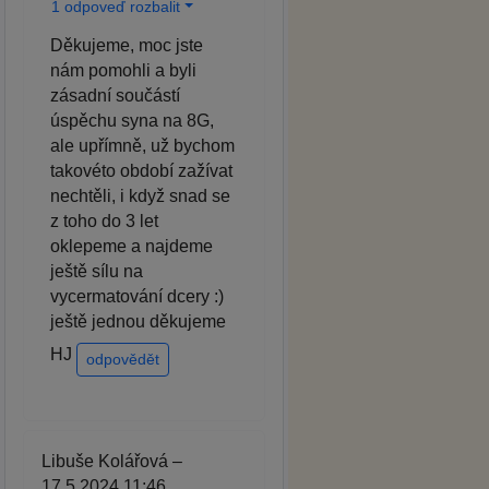
1 odpoveď rozbalit
Děkujeme, moc jste
nám pomohli a byli
zásadní součástí
úspěchu syna na 8G,
ale upřímně, už bychom
takovéto období zažívat
nechtěli, i když snad se
z toho do 3 let
oklepeme a najdeme
ještě sílu na
vycermatování dcery :)
ještě jednou děkujeme
HJ
odpovědět
Libuše Kolářová –
17.5.2024 11:46