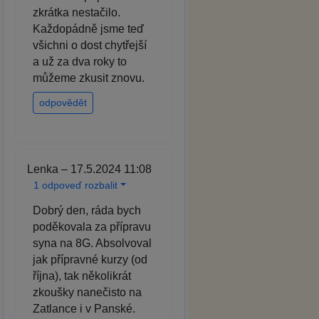
zkrátka nestačilo.
Každopádně jsme teď
všichni o dost chytřejší
a už za dva roky to
můžeme zkusit znovu.
odpovědět
Lenka – 17.5.2024 11:08
1 odpoveď rozbalit
Dobrý den, ráda bych
poděkovala za přípravu
syna na 8G. Absolvoval
jak přípravné kurzy (od
října), tak několikrát
zkoušky nanečisto na
Zatlance i v Panské.