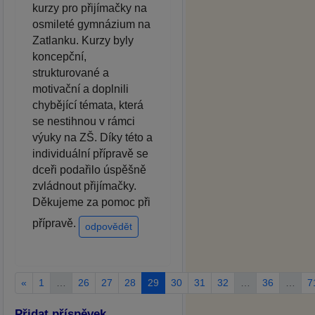
kurzy pro přijímačky na
osmileté gymnázium na
Zatlanku. Kurzy byly
koncepční,
strukturované a
motivační a doplnili
chybějící témata, která
se nestihnou v rámci
výuky na ZŠ. Díky této a
individuální přípravě se
dceři podařilo úspěšně
zvládnout přijímačky.
Děkujeme za pomoc při
přípravě.
odpovědět
«
1
…
26
27
28
29
30
31
32
…
36
…
7
Přidat příspěvek