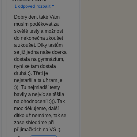
1 odpoveď rozbalit
Dobrý den, také Vám
musím poděkovat za
skvělé testy a možnost
do nekonečna zkoušet
a zkoušet. Díky testům
se již jedna naše dcerka
dostala na gymnázium,
nyní se tam dostala
druhá :). Třetí je
nejstarší a ta už tam je
:)). Tu nejmladší testy
bavily a nejvíc se těšila
na ohodnocení! :))). Tak
moc děkujeme, další
dítko už nemáme, tak se
zase shledáme při
přijímačkách na VŠ :).