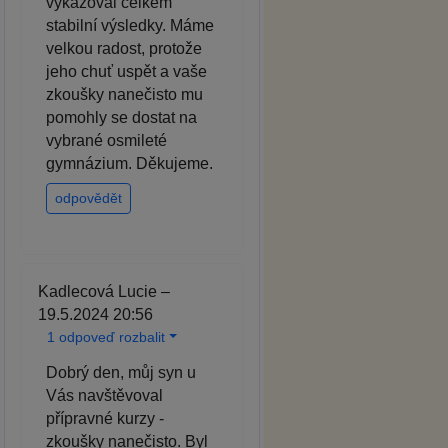
vykazoval celkem
stabilní výsledky. Máme
velkou radost, protože
jeho chuť uspět a vaše
zkoušky nanečisto mu
pomohly se dostat na
vybrané osmileté
gymnázium. Děkujeme.
odpovědět
Kadlecová Lucie –
19.5.2024 20:56
1 odpoveď rozbalit
Dobrý den, můj syn u
Vás navštěvoval
přípravné kurzy -
zkoušky nanečisto. Byl