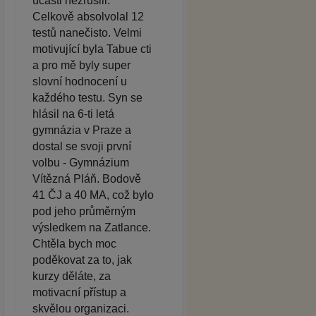
účasti nezrušili.
Celkově absolvolal 12
testů nanečisto. Velmi
motivující byla Tabue cti
a pro mě byly super
slovní hodnocení u
každého testu. Syn se
hlásil na 6-ti letá
gymnázia v Praze a
dostal se svoji první
volbu - Gymnázium
Vítězná Pláň. Bodově
41 ČJ a 40 MA, což bylo
pod jeho průměrným
výsledkem na Zatlance.
Chtěla bych moc
poděkovat za to, jak
kurzy děláte, za
motivacní přístup a
skvělou organizaci.