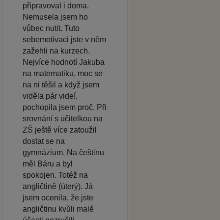
připravoval i doma.
Nemusela jsem ho
vůbec nutit. Tuto
sebemotivaci jste v něm
zažehli na kurzech.
Nejvíce hodnotí Jakuba
na matematiku, moc se
na ni těšil a když jsem
viděla pár videí,
pochopila jsem proč. Při
srovnání s učitelkou na
ZŠ ještě více zatoužil
dostat se na
gymnázium. Na češtinu
měl Báru a byl
spokojen. Totéž na
angličtině (úterý). Já
jsem ocenila, že jste
angličtinu kvůli malé