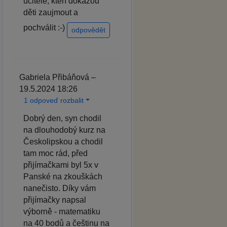
učitele, kteří dokážou
děti zaujmout a
pochválit :-)
odpovědět
Gabriela Přibáňová –
19.5.2024 18:26
1 odpoveď rozbalit
Dobrý den, syn chodil
na dlouhodobý kurz na
Českolipskou a chodil
tam moc rád, před
přijímačkami byl 5x v
Panské na zkouškách
nanečisto. Díky vám
přijímačky napsal
výborně - matematiku
na 40 bodů a češtinu na