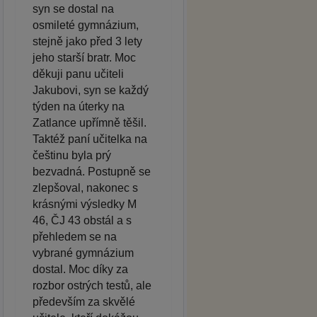
syn se dostal na
osmileté gymnázium,
stejně jako před 3 lety
jeho starší bratr. Moc
děkuji panu učiteli
Jakubovi, syn se každý
týden na úterky na
Zatlance upřímně těšil.
Taktéž paní učitelka na
češtinu byla prý
bezvadná. Postupně se
zlepšoval, nakonec s
krásnými výsledky M
46, ČJ 43 obstál a s
přehledem se na
vybrané gymnázium
dostal. Moc díky za
rozbor ostrých testů, ale
především za skvělé