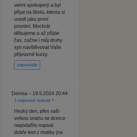
velmi spokojený a byl
přijat na školu, kterou si
uvedl jako první
prioritní. Mockrát
děkujeme a až přijde
čas, začne i můj druhy
syn navštěvovat Vaše
přípravné kurzy.
odpovědět
Denisa – 19.5.2024 20:44
1 odpoveď rozbalit
Hezký den, přes vaši
velkou snahu se dcerce
nepodařilo napsat
dobře test z matiky (na