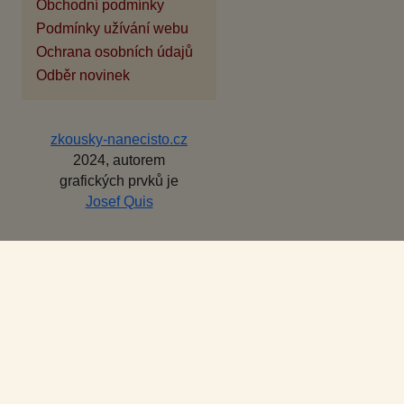
Obchodní podmínky
Podmínky užívání webu
Ochrana osobních údajů
Odběr novinek
zkousky-nanecisto.cz
2024, autorem
grafických prvků je
Josef Quis