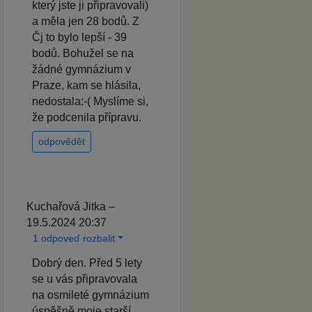
který jste ji připravovali)
a měla jen 28 bodů. Z
Čj to bylo lepší - 39
bodů. Bohužel se na
žádné gymnázium v
Praze, kam se hlásila,
nedostala:-( Myslíme si,
že podcenila přípravu.
odpovědět
Kuchařová Jitka –
19.5.2024 20:37
1 odpoveď rozbalit
Dobrý den. Před 5 lety
se u vás připravovala
na osmileté gymnázium
úspěšně moje starší