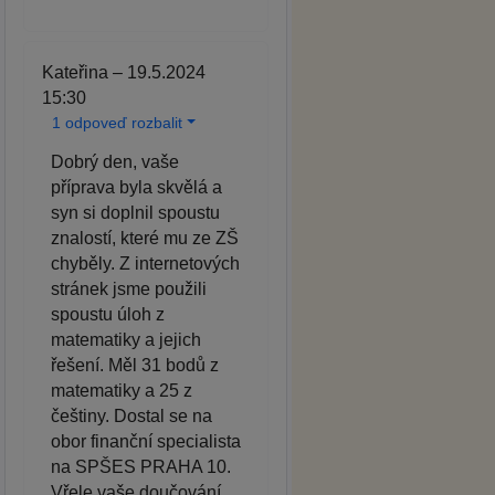
Kateřina – 19.5.2024
15:30
1 odpoveď rozbalit
Dobrý den, vaše
příprava byla skvělá a
syn si doplnil spoustu
znalostí, které mu ze ZŠ
chyběly. Z internetových
stránek jsme použili
spoustu úloh z
matematiky a jejich
řešení. Měl 31 bodů z
matematiky a 25 z
češtiny. Dostal se na
obor finanční specialista
na SPŠES PRAHA 10.
Vřele vaše doučování