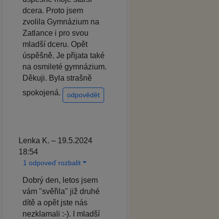
dcera. Proto jsem
zvolila Gymnázium na
Zatlance i pro svou
mladší dceru. Opět
úspěšně. Je přijata také
na osmileté gymnázium.
Děkuji. Byla strašně
spokojená.
odpovědět
Lenka K. – 19.5.2024
18:54
1 odpoveď rozbalit
Dobrý den, letos jsem
vám "svěřila" již druhé
dítě a opět jste nás
nezklamali :-). I mladší