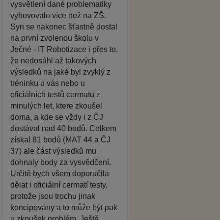
vysvětlení dané problematiky
vyhovovalo více než na ZŠ.
Syn se nakonec šťastně dostal
na první zvolenou školu v
Ječné - IT Robotizace i přes to,
že nedosáhl až takových
výsledků na jaké byl zvyklý z
tréninku u vás nebo u
oficiálních testů cermatu z
minulých let, ktere zkoušel
doma, a kde se vždy i z ČJ
dostával nad 40 bodů. Celkem
získal 81 bodů (MAT 44 a ČJ
37) ale část výsledků mu
dohnaly body za vysvědčení.
Určitě bych všem doporučila
dělat i oficiální cermatí testy,
protože jsou trochu jinak
koncipovány a to může být pak
u zkoušek problém. Ještě