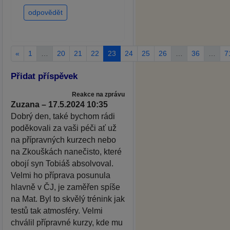
odpovědět
«
1
…
20
21
22
23
24
25
26
…
36
…
7
Přidat příspěvek
Reakce na zprávu
Zuzana – 17.5.2024 10:35
Dobrý den, také bychom rádi
poděkovali za vaši péči ať už
na přípravných kurzech nebo
na Zkouškách nanečisto, které
obojí syn Tobiáš absolvoval.
Velmi ho příprava posunula
hlavně v ČJ, je zaměřen spíše
na Mat. Byl to skvělý trénink jak
testů tak atmosféry. Velmi
chválil přípravné kurzy, kde mu