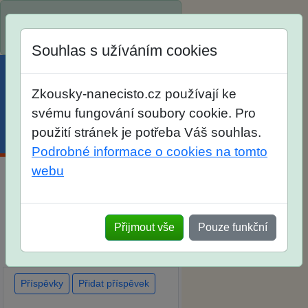
Spustili jsme přihlašování na
školní rok 2026/2027!
Souhlas s užíváním cookies
Zkousky-nanecisto.cz používají ke
svému fungování soubory cookie. Pro
použití stránek je potřeba Váš souhlas.
Menu
Účet
Košík
Podrobné informace o cookies na tomto
webu
Diskuse Jak jste dopadli u
zkoušek na SŠ? Vaše ohlasy
Přijmout vše
Pouze funkční
po skutečných přijímacích
zkouškách
Příspěvky
Přidat příspěvek