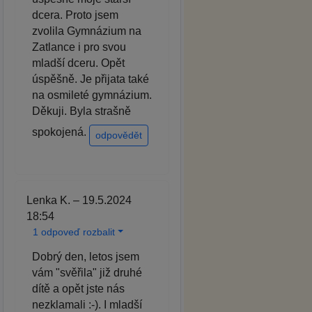
dcera. Proto jsem
zvolila Gymnázium na
Zatlance i pro svou
mladší dceru. Opět
úspěšně. Je přijata také
na osmileté gymnázium.
Děkuji. Byla strašně
spokojená.
odpovědět
Lenka K. – 19.5.2024
18:54
1 odpoveď rozbalit
Dobrý den, letos jsem
vám "svěřila" již druhé
dítě a opět jste nás
nezklamali :-). I mladší