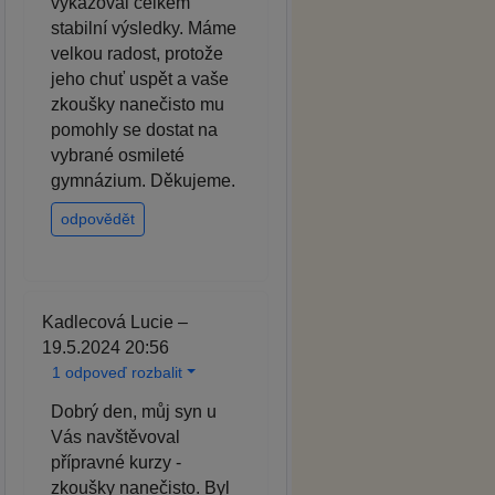
vykazoval celkem
stabilní výsledky. Máme
velkou radost, protože
jeho chuť uspět a vaše
zkoušky nanečisto mu
pomohly se dostat na
vybrané osmileté
gymnázium. Děkujeme.
odpovědět
Kadlecová Lucie –
19.5.2024 20:56
1 odpoveď rozbalit
Dobrý den, můj syn u
Vás navštěvoval
přípravné kurzy -
zkoušky nanečisto. Byl