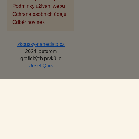
Podmínky užívání webu
Ochrana osobních údajů
Odběr novinek
zkousky-nanecisto.cz
2024, autorem
grafických prvků je
Josef Quis