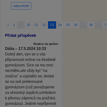
odpovědět
«
1
…
20
21
22
23
24
25
26
…
36
…
7
Přidat příspěvek
Reakce na zprávu
Dáša – 17.5.2024 10:33
Dobrý den, syn se u vás
připravoval online na šestileté
gymnázium. Sice se mu moc
nechtělo,ale vždy byl "na
značce" a vyplatilo se, dostal
se na své preferované
gymnázium (což považujeme
za ohromný úspěch,vzhledem
k převisu zájemců na pražská
gymnázia). Jediné nepříjemné