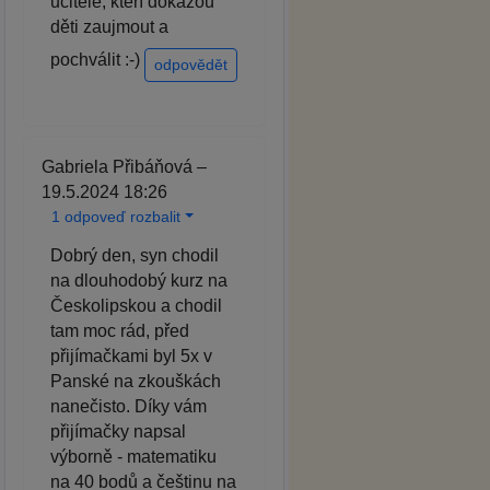
učitele, kteří dokážou
děti zaujmout a
pochválit :-)
odpovědět
Gabriela Přibáňová –
19.5.2024 18:26
1 odpoveď rozbalit
Dobrý den, syn chodil
na dlouhodobý kurz na
Českolipskou a chodil
tam moc rád, před
přijímačkami byl 5x v
Panské na zkouškách
nanečisto. Díky vám
přijímačky napsal
výborně - matematiku
na 40 bodů a češtinu na