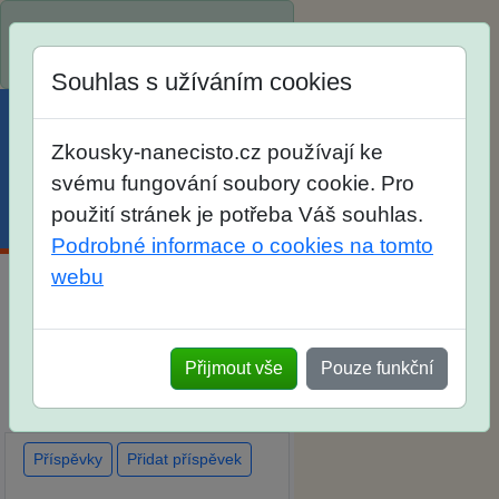
Spustili jsme přihlašování na
školní rok 2026/2027!
Souhlas s užíváním cookies
Zkousky-nanecisto.cz používají ke
svému fungování soubory cookie. Pro
použití stránek je potřeba Váš souhlas.
Menu
Účet
Košík
Podrobné informace o cookies na tomto
webu
Diskuse Jak jste dopadli u
zkoušek na SŠ? Vaše ohlasy
Přijmout vše
Pouze funkční
po skutečných přijímacích
zkouškách
Příspěvky
Přidat příspěvek