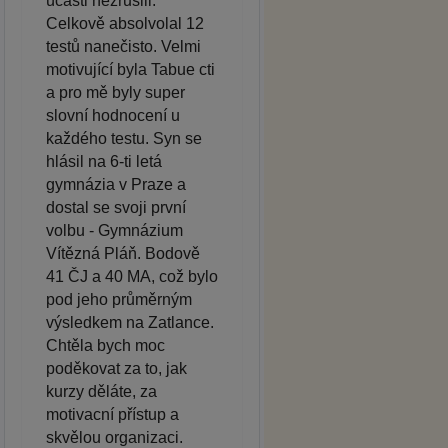
účasti nezrušili.
Celkově absolvolal 12
testů nanečisto. Velmi
motivující byla Tabue cti
a pro mě byly super
slovní hodnocení u
každého testu. Syn se
hlásil na 6-ti letá
gymnázia v Praze a
dostal se svoji první
volbu - Gymnázium
Vítězná Pláň. Bodově
41 ČJ a 40 MA, což bylo
pod jeho průměrným
výsledkem na Zatlance.
Chtěla bych moc
poděkovat za to, jak
kurzy děláte, za
motivacní přístup a
skvělou organizaci.