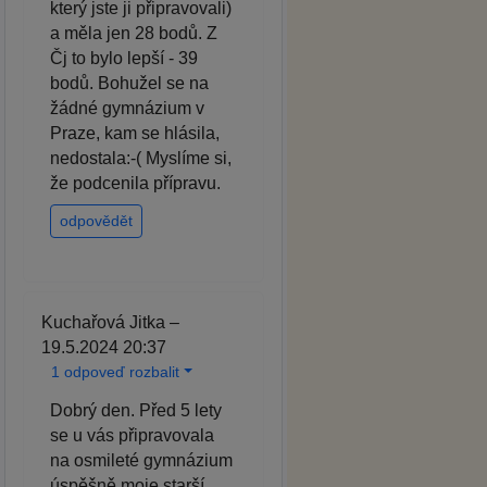
který jste ji připravovali)
a měla jen 28 bodů. Z
Čj to bylo lepší - 39
bodů. Bohužel se na
žádné gymnázium v
Praze, kam se hlásila,
nedostala:-( Myslíme si,
že podcenila přípravu.
odpovědět
Kuchařová Jitka –
19.5.2024 20:37
1 odpoveď rozbalit
Dobrý den. Před 5 lety
se u vás připravovala
na osmileté gymnázium
úspěšně moje starší