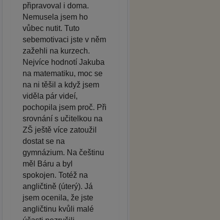
připravoval i doma.
Nemusela jsem ho
vůbec nutit. Tuto
sebemotivaci jste v něm
zažehli na kurzech.
Nejvíce hodnotí Jakuba
na matematiku, moc se
na ni těšil a když jsem
viděla pár videí,
pochopila jsem proč. Při
srovnání s učitelkou na
ZŠ ještě více zatoužil
dostat se na
gymnázium. Na češtinu
měl Báru a byl
spokojen. Totéž na
angličtině (úterý). Já
jsem ocenila, že jste
angličtinu kvůli malé