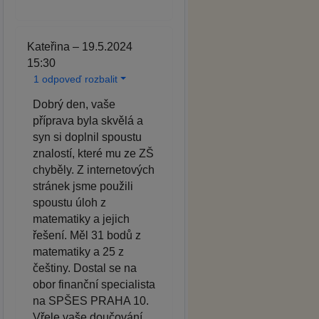
Kateřina – 19.5.2024
15:30
1 odpoveď rozbalit
Dobrý den, vaše
příprava byla skvělá a
syn si doplnil spoustu
znalostí, které mu ze ZŠ
chyběly. Z internetových
stránek jsme použili
spoustu úloh z
matematiky a jejich
řešení. Měl 31 bodů z
matematiky a 25 z
češtiny. Dostal se na
obor finanční specialista
na SPŠES PRAHA 10.
Vřele vaše doučování