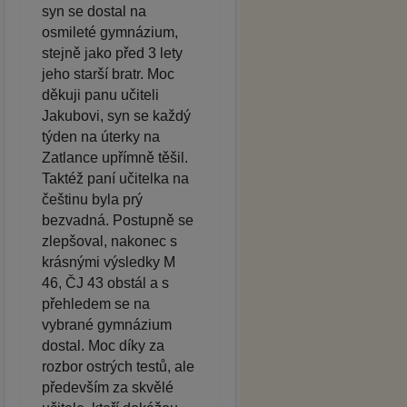
syn se dostal na
osmileté gymnázium,
stejně jako před 3 lety
jeho starší bratr. Moc
děkuji panu učiteli
Jakubovi, syn se každý
týden na úterky na
Zatlance upřímně těšil.
Taktéž paní učitelka na
češtinu byla prý
bezvadná. Postupně se
zlepšoval, nakonec s
krásnými výsledky M
46, ČJ 43 obstál a s
přehledem se na
vybrané gymnázium
dostal. Moc díky za
rozbor ostrých testů, ale
především za skvělé