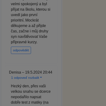
velmi spokojený a byl
přijat na školu, kterou si
uvedl jako první
prioritní. Mockrát
děkujeme a až přijde
čas, začne i můj druhy
syn navštěvovat Vaše
přípravné kurzy.
odpovědět
Denisa – 19.5.2024 20:44
1 odpoveď rozbalit
Hezký den, přes vaši
velkou snahu se dcerce
nepodařilo napsat
dobře test z matiky (na