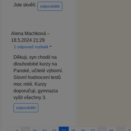
Jste skvělí.
odpovědět
Alena Machková –
18.5.2024 21:29
1 odpoveď rozbalit
Děkuji, syn chodil na
dlouhodobé kurzy na
Panské, učitelé výborní.
Slovní hodnocení testů
moc milé. Kurzy
doporučuji, gymnazia
vyšli všechny 3.
odpovědět
«
1
…
21
22
23
24
25
26
27
…
36
…
7