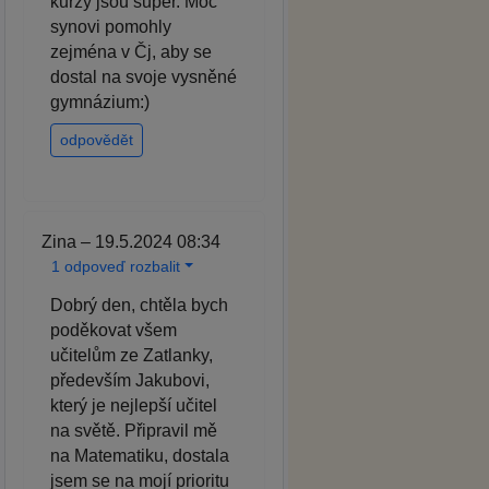
kurzy jsou super. Moc
synovi pomohly
zejména v Čj, aby se
dostal na svoje vysněné
gymnázium:)
odpovědět
Zina – 19.5.2024 08:34
1 odpoveď rozbalit
Dobrý den, chtěla bych
poděkovat všem
učitelům ze Zatlanky,
především Jakubovi,
který je nejlepší učitel
na světě. Připravil mě
na Matematiku, dostala
jsem se na mojí prioritu