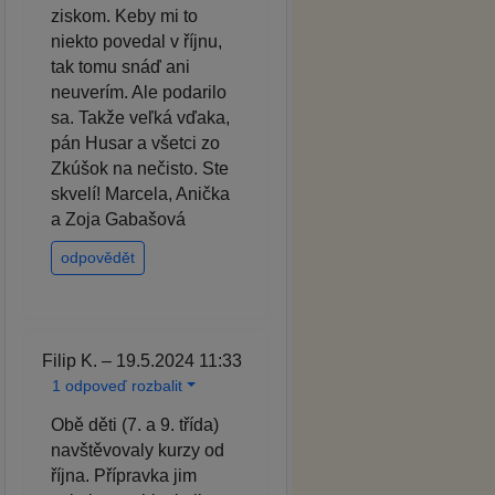
ziskom. Keby mi to
niekto povedal v říjnu,
tak tomu snáď ani
neuverím. Ale podarilo
sa. Takže veľká vďaka,
pán Husar a všetci zo
Zkúšok na nečisto. Ste
skvelí! Marcela, Anička
a Zoja Gabašová
odpovědět
Filip K. – 19.5.2024 11:33
1 odpoveď rozbalit
Obě děti (7. a 9. třída)
navštěvovaly kurzy od
října. Přípravka jim