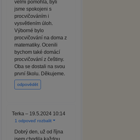
velmi pomohla, byli
jsme spokojeni s
procvičováním i
vysvětlením úloh.
Výborné bylo
procvičování na doma z
matematiky. Ocenili
bychom také domácí
procvičování z češtiny.
Oba se dostali na svou
první školu. Děkujeme.
odpovědět
Terka – 19.5.2024 10:14
1 odpoveď rozbalit
Dobrý den, už od října
jsem chodila každou