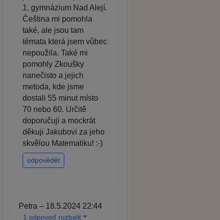
1, gymnázium Nad Alejí.
Čeština mi pomohla
také, ale jsou tam
témata která jsem vůbec
nepoužila. Také mi
pomohly Zkoušky
nanečisto a jejich
metoda, kde jsme
dostali 55 minut místo
70 nebo 60. Určitě
doporučuji a mockrát
děkuji Jakubovi za jeho
skvělou Matematiku! :-)
odpovědět
Petra – 18.5.2024 22:44
1 odpoveď rozbalit