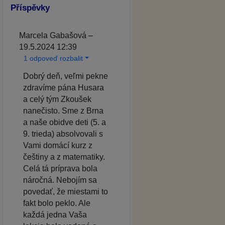
Příspěvky
Marcela Gabašová –
19.5.2024 12:39
1 odpoveď rozbalit
Dobrý deň, veľmi pekne
zdravíme pána Husara
a celý tým Zkoušek
nanečisto. Sme z Brna
a naše obidve deti (5. a
9. trieda) absolvovali s
Vami domácí kurz z
češtiny a z matematiky.
Celá tá príprava bola
náročná. Nebojím sa
povedať, že miestami to
fakt bolo peklo. Ale
každá jedna Vaša