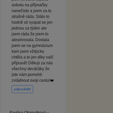
sobotu na příjmačky
nanečisto a jsem za to
strašně ráda. Stálo to
hodně sil vyspat se jen
jednou za týden ale
jsem ráda že jsem to
absolvovala. Dostala
jsem se na gymnázium
kam jsem vždycky
chtěla a to jen díky vaší
přípravě! Děkuji za nás
všechny deváťáky že
jste nám pomohli
zvládnout svoji cestu!❤️
odpovědět
Pavlína Ohnoutková –