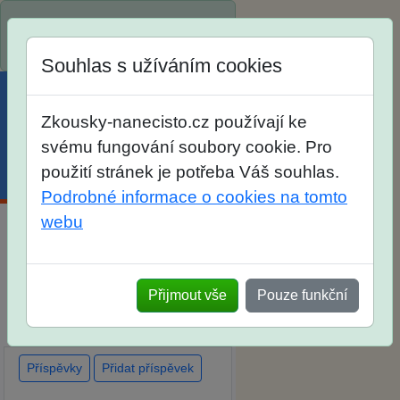
Spustili jsme přihlašování na
školní rok 2026/2027!
Souhlas s užíváním cookies
Zkousky-nanecisto.cz používají ke
svému fungování soubory cookie. Pro
použití stránek je potřeba Váš souhlas.
Menu
Účet
Košík
Podrobné informace o cookies na tomto
webu
Diskuse Jak jste dopadli u
zkoušek na SŠ? Vaše ohlasy
Přijmout vše
Pouze funkční
po skutečných přijímacích
zkouškách
Příspěvky
Přidat příspěvek