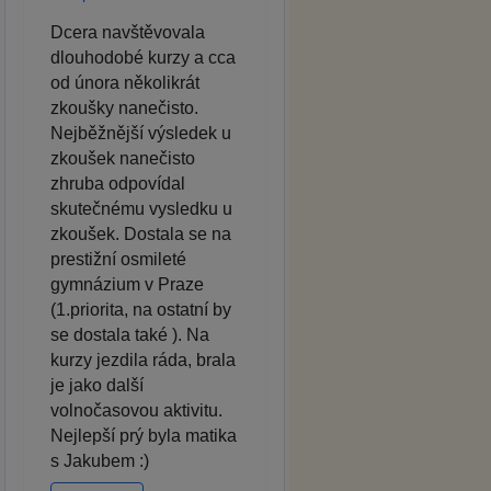
Dcera navštěvovala
dlouhodobé kurzy a cca
od února několikrát
zkoušky nanečisto.
Nejběžnější výsledek u
zkoušek nanečisto
zhruba odpovídal
skutečnému vysledku u
zkoušek. Dostala se na
prestižní osmileté
gymnázium v Praze
(1.priorita, na ostatní by
se dostala také ). Na
kurzy jezdila ráda, brala
je jako další
volnočasovou aktivitu.
Nejlepší prý byla matika
s Jakubem :)