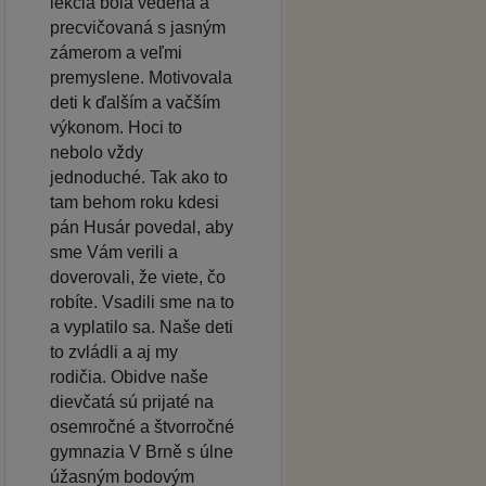
lekcia bola vedená a
precvičovaná s jasným
zámerom a veľmi
premyslene. Motivovala
deti k ďalším a vačším
výkonom. Hoci to
nebolo vždy
jednoduché. Tak ako to
tam behom roku kdesi
pán Husár povedal, aby
sme Vám verili a
doverovali, že viete, čo
robíte. Vsadili sme na to
a vyplatilo sa. Naše deti
to zvládli a aj my
rodičia. Obidve naše
dievčatá sú prijaté na
osemročné a štvorročné
gymnazia V Brně s úlne
úžasným bodovým