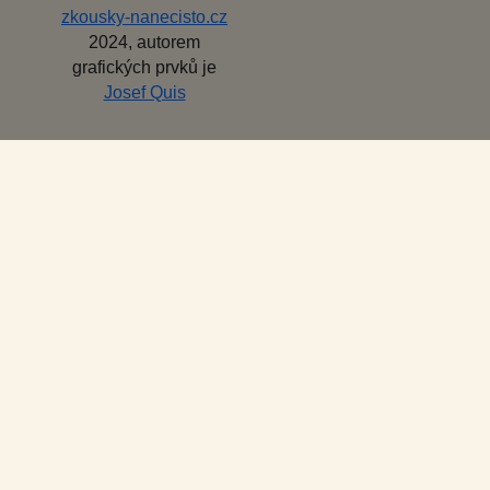
zkousky-nanecisto.cz
2024, autorem
grafických prvků je
Josef Quis