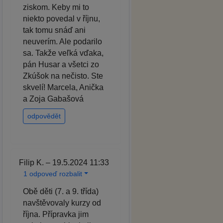
ziskom. Keby mi to
niekto povedal v říjnu,
tak tomu snáď ani
neuverím. Ale podarilo
sa. Takže veľká vďaka,
pán Husar a všetci zo
Zkúšok na nečisto. Ste
skvelí! Marcela, Anička
a Zoja Gabašová
odpovědět
Filip K. – 19.5.2024 11:33
1 odpoveď rozbalit
Obě děti (7. a 9. třída)
navštěvovaly kurzy od
října. Přípravka jim