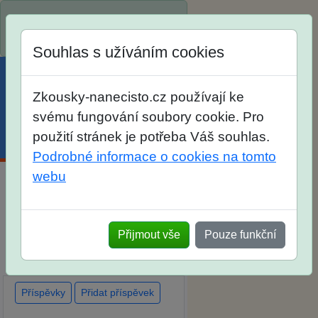
Spustili jsme přihlašování na
školní rok 2026/2027!
Souhlas s užíváním cookies
Zkousky-nanecisto.cz používají ke
svému fungování soubory cookie. Pro
použití stránek je potřeba Váš souhlas.
Menu
Účet
Košík
Podrobné informace o cookies na tomto
webu
Diskuse Jak jste dopadli u
zkoušek na SŠ? Vaše ohlasy
Přijmout vše
Pouze funkční
po skutečných přijímacích
zkouškách
Příspěvky
Přidat příspěvek