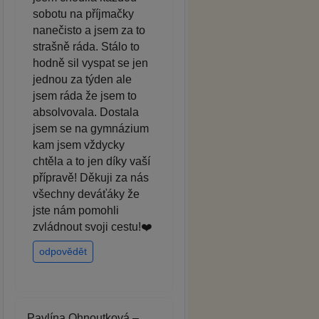
sobotu na příjmačky
nanečisto a jsem za to
strašně ráda. Stálo to
hodně sil vyspat se jen
jednou za týden ale
jsem ráda že jsem to
absolvovala. Dostala
jsem se na gymnázium
kam jsem vždycky
chtěla a to jen díky vaší
přípravě! Děkuji za nás
všechny deváťáky že
jste nám pomohli
zvládnout svoji cestu!❤️
odpovědět
Pavlína Ohnoutková –