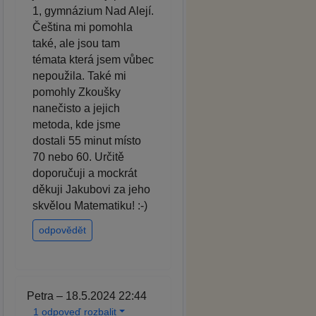
1, gymnázium Nad Alejí.
Čeština mi pomohla
také, ale jsou tam
témata která jsem vůbec
nepoužila. Také mi
pomohly Zkoušky
nanečisto a jejich
metoda, kde jsme
dostali 55 minut místo
70 nebo 60. Určitě
doporučuji a mockrát
děkuji Jakubovi za jeho
skvělou Matematiku! :-)
odpovědět
Petra – 18.5.2024 22:44
1 odpoveď rozbalit