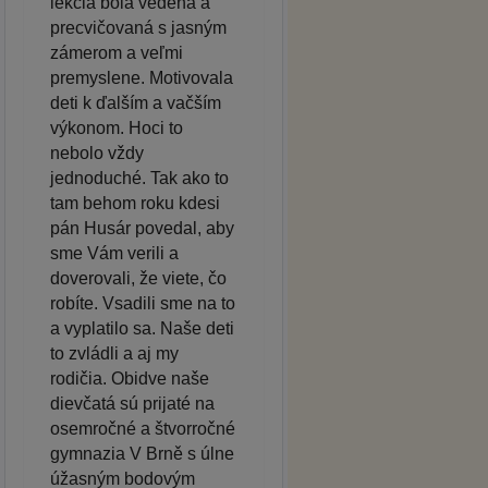
lekcia bola vedená a
precvičovaná s jasným
zámerom a veľmi
premyslene. Motivovala
deti k ďalším a vačším
výkonom. Hoci to
nebolo vždy
jednoduché. Tak ako to
tam behom roku kdesi
pán Husár povedal, aby
sme Vám verili a
doverovali, že viete, čo
robíte. Vsadili sme na to
a vyplatilo sa. Naše deti
to zvládli a aj my
rodičia. Obidve naše
dievčatá sú prijaté na
osemročné a štvorročné
gymnazia V Brně s úlne
úžasným bodovým