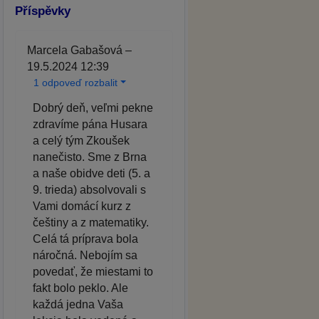
Příspěvky
Marcela Gabašová –
19.5.2024 12:39
1 odpoveď rozbalit
Dobrý deň, veľmi pekne
zdravíme pána Husara
a celý tým Zkoušek
nanečisto. Sme z Brna
a naše obidve deti (5. a
9. trieda) absolvovali s
Vami domácí kurz z
češtiny a z matematiky.
Celá tá príprava bola
náročná. Nebojím sa
povedať, že miestami to
fakt bolo peklo. Ale
každá jedna Vaša