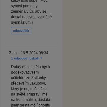
kurzy jsou super. Moc
synovi pomohly
zejména v Čj, aby se
dostal na svoje vysněné
gymnázium:)
odpovědět
Zina – 19.5.2024 08:34
1 odpoveď rozbalit
Dobrý den, chtěla bych
poděkovat všem
učitelům ze Zatlanky,
především Jakubovi,
který je nejlepší učitel
na světě. Připravil mě
na Matematiku, dostala
jsem se na mojí prioritu