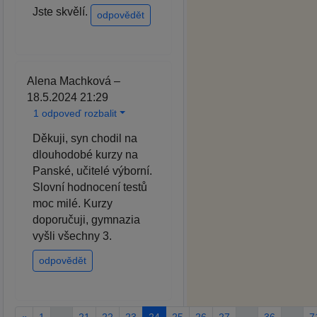
Jste skvělí.
odpovědět
Alena Machková –
18.5.2024 21:29
1 odpoveď rozbalit
Děkuji, syn chodil na
dlouhodobé kurzy na
Panské, učitelé výborní.
Slovní hodnocení testů
moc milé. Kurzy
doporučuji, gymnazia
vyšli všechny 3.
odpovědět
«
1
…
21
22
23
24
25
26
27
…
36
…
7