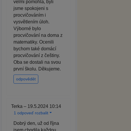
velmi pomohla, byli
jsme spokojeni s
procvičováním i
vysvětlením úloh.
Výborné bylo
procvičování na doma z
matematiky. Ocenili
bychom také domácí
procvičování z češtiny.
Oba se dostali na svou
první školu. Děkujeme.
odpovědět
Terka – 19.5.2024 10:14
1 odpoveď rozbalit
Dobrý den, už od října
jsem chodila každou