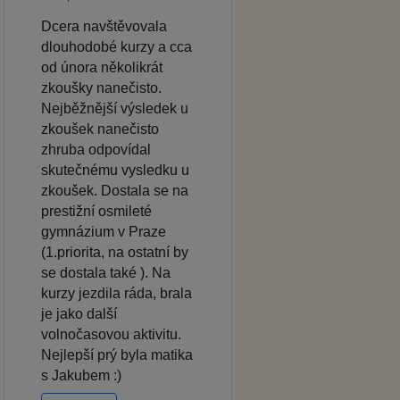
Dcera navštěvovala
dlouhodobé kurzy a cca
od února několikrát
zkoušky nanečisto.
Nejběžnější výsledek u
zkoušek nanečisto
zhruba odpovídal
skutečnému vysledku u
zkoušek. Dostala se na
prestižní osmileté
gymnázium v Praze
(1.priorita, na ostatní by
se dostala také ). Na
kurzy jezdila ráda, brala
je jako další
volnočasovou aktivitu.
Nejlepší prý byla matika
s Jakubem :)