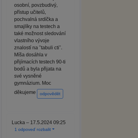
osobní, povzbudivý,
přístup učitelů,
pochvalná srdíčka a
smajlíky na testech a
také možnost sledování
vlastního vývoje
znalostí na "tabuli cti".
Míša dosáhla v
přijímacích testech 90-ti
bodů a byla přijata na
své vysněné
gymnázium. Moc
děkujeme
odpovědět
Lucka – 17.5.2024 09:25
1 odpoveď rozbalit