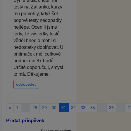
Syn 9.třída, chodil na
testy na Zatlanku, kurzy
mu pomohly, když šel
poprvé testy nedopadly
nejlépe. Ocenili jsme
tedy, že výsledky testů
věděl hned a mohl si
nedostatky doplňovat. U
přijímaček měl celkové
hodnocení 87 bodů.
Určitě doporučuji, smysl
to má. Děkujeme.
odpovědět
«
1
…
28
29
30
31
32
33
34
…
36
…
7
Přidat příspěvek
Reakce na zprávu