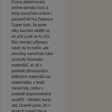
Dcera absolvovala
online domácí kurz a
testy nanečisto online i
prezenčně Na Zatlance.
Super bylo, že jsme
díky kurzům věděli co
se učit a jak se to učit.
Bez domácí přípravy
navíc by to nešlo, ale
zkoušky nanečisto nám
poskytly hromadu
materiálů, ať už v
podobě přinesených
tištěných materiálů na
matematiku z testů
nanečisto, nebo v
podobě doprovodných
soutěží - diktátor, kurýr
atd. Ocenili jsme, že v
testech nanečisto si