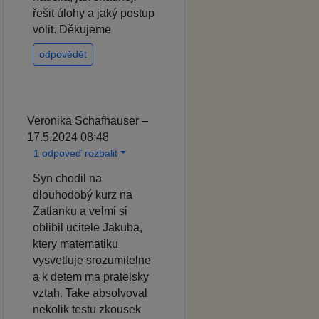
řešit úlohy a jaký postup
volit. Děkujeme
odpovědět
Veronika Schafhauser –
17.5.2024 08:48
1 odpoveď rozbalit
Syn chodil na
dlouhodobý kurz na
Zatlanku a velmi si
oblibil ucitele Jakuba,
ktery matematiku
vysvetluje srozumitelne
a k detem ma pratelsky
vztah. Take absolvoval
nekolik testu zkousek