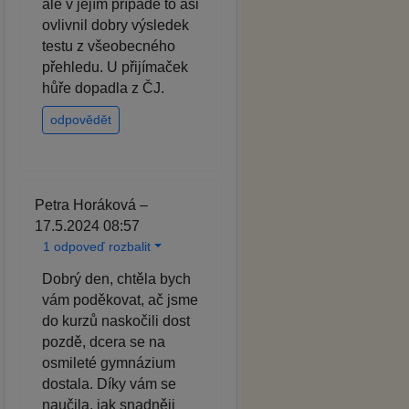
ale v jejím případě to asi
ovlivnil dobry výsledek
testu z všeobecného
přehledu. U přijímaček
hůře dopadla z ČJ.
odpovědět
Petra Horáková –
17.5.2024 08:57
1 odpoveď rozbalit
Dobrý den, chtěla bych
vám poděkovat, ač jsme
do kurzů naskočili dost
pozdě, dcera se na
osmileté gymnázium
dostala. Díky vám se
naučila, jak snadněji