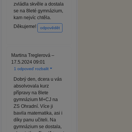
zvládla skvěle a dostala
se na 8leté gymnázium,
kam nejvíc chtěla.
Děkujeme!
odpovědět
Martina Treglerová –
17.5.2024 09:01
1 odpoveď rozbalit
Dobrý den, dcera u vás
absolvovala kurz
přípravy na 8lete
gymnázium M+CJ na
ZS Ohradní. Více ji
bavila matematika, asi i
díky panu učiteli. Na
gymnázium se dostala,