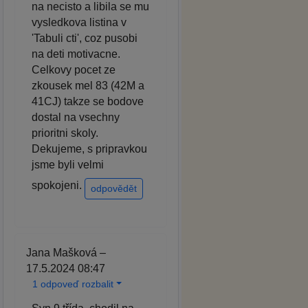
na necisto a libila se mu
vysledkova listina v
'Tabuli cti', coz pusobi
na deti motivacne.
Celkovy pocet ze
zkousek mel 83 (42M a
41CJ) takze se bodove
dostal na vsechny
prioritni skoly.
Dekujeme, s pripravkou
jsme byli velmi
spokojeni.
odpovědět
Jana Mašková –
17.5.2024 08:47
1 odpoveď rozbalit