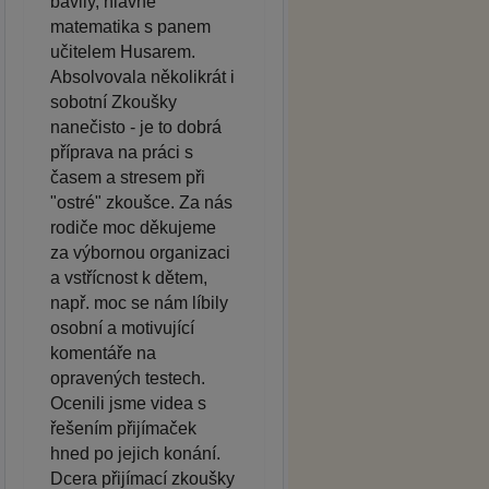
bavily, hlavně
matematika s panem
učitelem Husarem.
Absolvovala několikrát i
sobotní Zkoušky
nanečisto - je to dobrá
příprava na práci s
časem a stresem při
"ostré" zkoušce. Za nás
rodiče moc děkujeme
za výbornou organizaci
a vstřícnost k dětem,
např. moc se nám líbily
osobní a motivující
komentáře na
opravených testech.
Ocenili jsme videa s
řešením přijímaček
hned po jejich konání.
Dcera přijímací zkoušky