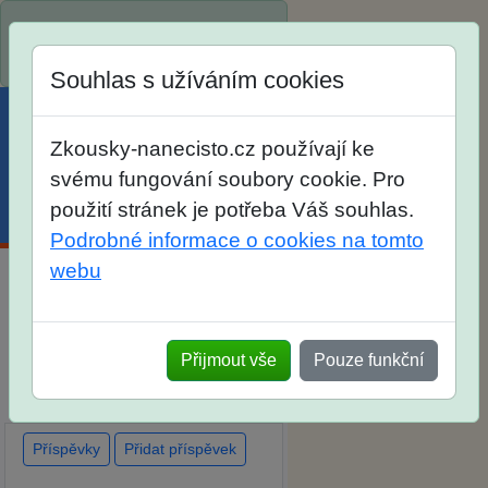
Spustili jsme přihlašování na
školní rok 2026/2027!
Souhlas s užíváním cookies
Zkousky-nanecisto.cz používají ke
svému fungování soubory cookie. Pro
použití stránek je potřeba Váš souhlas.
Menu
Účet
Košík
Podrobné informace o cookies na tomto
webu
Diskuse Jak jste dopadli u
zkoušek na SŠ? Vaše ohlasy
Přijmout vše
Pouze funkční
po skutečných přijímacích
zkouškách
Příspěvky
Přidat příspěvek