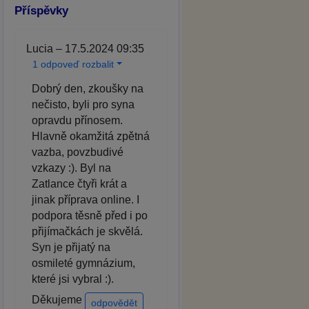
Příspěvky
Lucia – 17.5.2024 09:35
1 odpoveď rozbalit
Dobrý den, zkoušky na
nečisto, byli pro syna
opravdu přínosem.
Hlavně okamžitá zpětná
vazba, povzbudivé
vzkazy :). Byl na
Zatlance čtyři krát a
jinak příprava online. I
podpora těsně před i po
přijímačkách je skvělá.
Syn je přijatý na
osmileté gymnázium,
které jsi vybral :).
Děkujeme
odpovědět