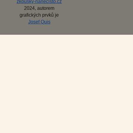
zkousky-nanecisto.cz
2024, autorem
grafických prvků je
Josef Quis