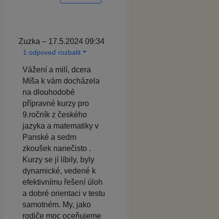
Zuzka – 17.5.2024 09:34
1 odpoveď rozbalit
Vážení a milí, dcera
Míša k vám docházela
na dlouhodobé
přípravné kurzy pro
9.ročník z českého
jazyka a matematiky v
Panské a sedm
zkoušek nanečisto .
Kurzy se jí líbily, byly
dynamické, vedené k
efektivnímu řešení úloh
a dobré orientaci v testu
samotném. My, jako
rodiče moc oceňujeme