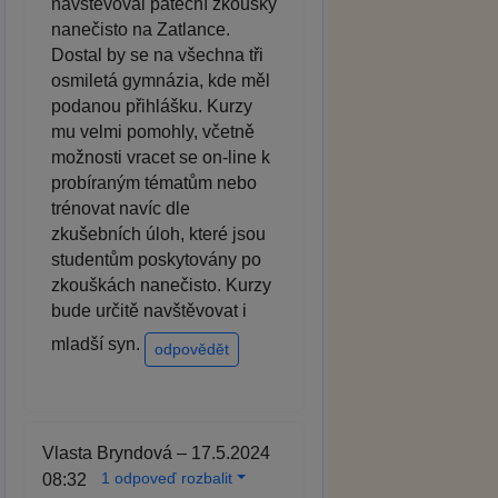
navštěvoval páteční zkoušky
nanečisto na Zatlance.
Dostal by se na všechna tři
osmiletá gymnázia, kde měl
podanou přihlášku. Kurzy
mu velmi pomohly, včetně
možnosti vracet se on-line k
probíraným tématům nebo
trénovat navíc dle
zkušebních úloh, které jsou
studentům poskytovány po
zkouškách nanečisto. Kurzy
bude určitě navštěvovat i
mladší syn.
odpovědět
Vlasta Bryndová – 17.5.2024
1 odpoveď rozbalit
08:32