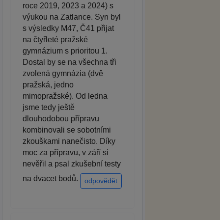
roce 2019, 2023 a 2024) s
výukou na Zatlance. Syn byl
s výsledky M47, Č41 přijat
na čtyřleté pražské
gymnázium s prioritou 1.
Dostal by se na všechna tři
zvolená gymnázia (dvě
pražská, jedno
mimopražské). Od ledna
jsme tedy ještě
dlouhodobou přípravu
kombinovali se sobotními
zkouškami nanečisto. Díky
moc za přípravu, v září si
nevěřil a psal zkušební testy
na dvacet bodů.
odpovědět