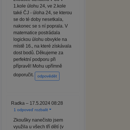
1.kole úlohu 24, ve 2.kole
také ČJ - úloha 24, se kterou
se do té doby nesetkala,
nakonec se s ní poprala. V
matematice postrádala
logickou úlohu obvykle na
místě 16., na které získávala
dost bodů. Děkujeme za
perfektní podporu při
přípravě! Mohu upřímně
doporučit.
odpovědět
Radka – 17.5.2024 08:28
1 odpoveď rozbalit
Zkoušky nanečisto jsem
využila u všech tří dětí (v