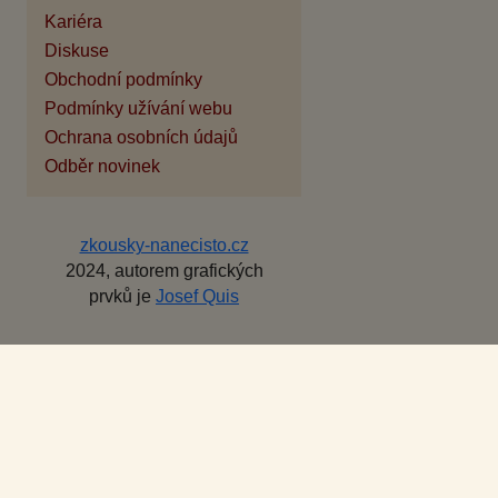
Kariéra
Diskuse
Obchodní podmínky
Podmínky užívání webu
Ochrana osobních údajů
Odběr novinek
zkousky-nanecisto.cz
2024, autorem grafických
prvků je
Josef Quis