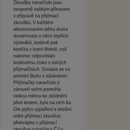
Zkoušky nanečisto jsou
nesporně velikým přínosem
v přípravě na přijímací
zkoušku. V každém
absolvovaném běhu dcera
dosahovala o něco lepších
výsledků, bodově pak
končila v horní třetině, což
nakonec odpovídalo
bodovému zisku v ostrých
přijímačkách. Dostala se na
prioritní školu s náskokem.
Přijímačky nanečisto ji
zároveň velmi pomohly
velkou měrou ke zklidnění
před testem, byla na nich 6x.
Dle jejího vyjádření k letošní
ostré přijímací zkoušce:
překvápko v přijímací
zkoušce označila v ČJ v