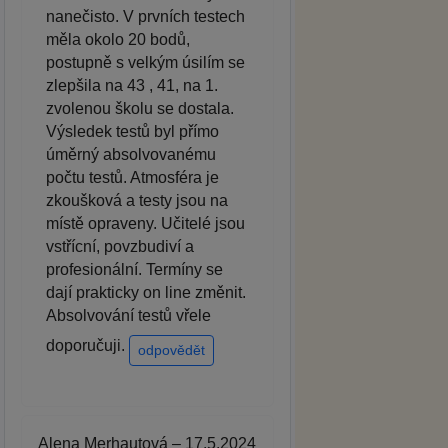
nanečisto. V prvních testech
měla okolo 20 bodů,
postupně s velkým úsilím se
zlepšila na 43 , 41, na 1.
zvolenou školu se dostala.
Výsledek testů byl přímo
úměrný absolvovanému
počtu testů. Atmosféra je
zkoušková a testy jsou na
místě opraveny. Učitelé jsou
vstřícní, povzbudiví a
profesionální. Termíny se
dají prakticky on line změnit.
Absolvování testů vřele
doporučuji.
odpovědět
Alena Merhautová – 17.5.2024