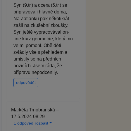
Syn (9.tr.) a dcera (5.tr.) se
připravovali hlavně doma,
Na Zatlanku pak několikrát
zašli na zkušební zkoušky.
Syn ještě vypracovával on-
line kurz geometrie, který mu
velmi pomohl. Obě děti
zvládly vše s přehledem a
umístily se na předních
pozicích. Jsem ráda, že
přípravu nepodcenily.
odpovědět
Markéta Trnobranská –
17.5.2024 08:29
1 odpoveď rozbalit