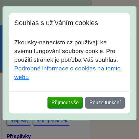
Spustili jsme přihlašování na školní
rok 2026/2027!
Souhlas s užíváním cookies
Zkousky-nanecisto.cz používají ke
svému fungování soubory cookie. Pro
použití stránek je potřeba Váš souhlas.
Menu
Účet
Košík
Podrobné informace o cookies na tomto
webu
Diskuse Jak jste dopadli u zkoušek
na SŠ? Vaše ohlasy po skutečných
Přijmout vše
Pouze funkční
přijímacích zkouškách
Příspěvky
Přidat příspěvek
Příspěvky