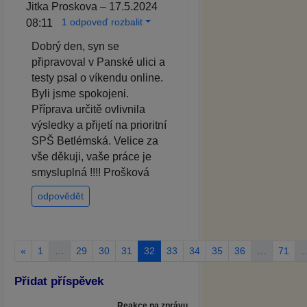
Jitka Proskova – 17.5.2024
1 odpoveď rozbalit
08:11
Dobrý den, syn se
připravoval v Panské ulici a
testy psal o víkendu online.
Byli jsme spokojeni.
Příprava určitě ovlivnila
výsledky a přijetí na prioritní
SPŠ Betlémská. Velice za
vše děkuji, vaše práce je
smysluplná !!!! Prošková
odpovědět
«
1
…
29
30
31
32
33
34
35
36
…
71
Přidat příspěvek
Reakce na zprávu