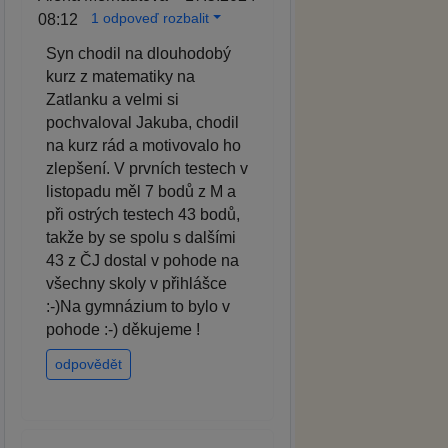
1 odpoveď rozbalit
08:12
Syn chodil na dlouhodobý
kurz z matematiky na
Zatlanku a velmi si
pochvaloval Jakuba, chodil
na kurz rád a motivovalo ho
zlepšení. V prvních testech v
listopadu měl 7 bodů z M a
při ostrých testech 43 bodů,
takže by se spolu s dalšími
43 z ČJ dostal v pohode na
všechny skoly v přihlášce
:-)Na gymnázium to bylo v
pohode :-) děkujeme !
odpovědět