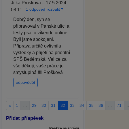
Jitka Proskova – 17.5.2024
1 odpoveď rozbalit
08:11
Dobrý den, syn se
připravoval v Panské ulici a
testy psal o víkendu online.
Byli jsme spokojeni.
Příprava určitě ovlivnila
výsledky a přijetí na prioritní
SPŠ Betlémská. Velice za
vše děkuji, vaše práce je
smysluplná !!!! Prošková
odpovědět
«
1
…
29
30
31
32
33
34
35
36
…
71
Přidat příspěvek
Reakce na zprávu