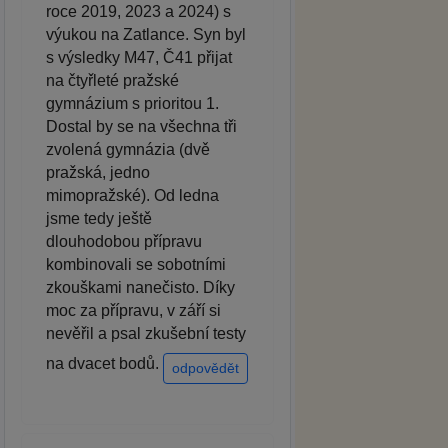
roce 2019, 2023 a 2024) s
výukou na Zatlance. Syn byl
s výsledky M47, Č41 přijat
na čtyřleté pražské
gymnázium s prioritou 1.
Dostal by se na všechna tři
zvolená gymnázia (dvě
pražská, jedno
mimopražské). Od ledna
jsme tedy ještě
dlouhodobou přípravu
kombinovali se sobotními
zkouškami nanečisto. Díky
moc za přípravu, v září si
nevěřil a psal zkušební testy
na dvacet bodů.
odpovědět