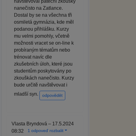
navštěvoval páteční zkoušky
nanečisto na Zatlance.
Dostal by se na všechna tři
osmiletá gymnázia, kde měl
podanou přihlášku. Kurzy
mu velmi pomohly, včetně
možnosti vracet se on-line k
probíraným tématům nebo
trénovat navíc dle
zkušebních úloh, které jsou
studentům poskytovány po
zkouškách nanečisto. Kurzy
bude určitě navštěvovat i
mladší syn.
odpovědět
Vlasta Bryndová – 17.5.2024
1 odpoveď rozbalit
08:32