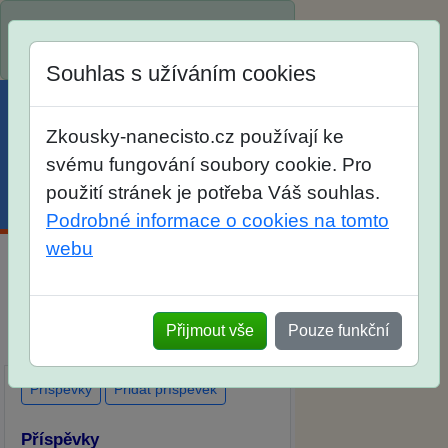
Spustili jsme přihlašování na školní
rok 2026/2027!
Souhlas s užíváním cookies
Zkousky-nanecisto.cz používají ke
svému fungování soubory cookie. Pro
použití stránek je potřeba Váš souhlas.
Menu
Účet
Košík
Podrobné informace o cookies na tomto
webu
Diskuse Jak jste dopadli u zkoušek
na SŠ? Vaše ohlasy po skutečných
Přijmout vše
Pouze funkční
přijímacích zkouškách
Příspěvky
Přidat příspěvek
Příspěvky