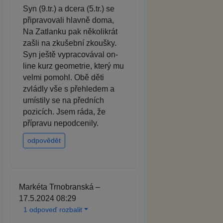
Syn (9.tr.) a dcera (5.tr.) se
připravovali hlavně doma,
Na Zatlanku pak několikrát
zašli na zkušební zkoušky.
Syn ještě vypracovával on-
line kurz geometrie, který mu
velmi pomohl. Obě děti
zvládly vše s přehledem a
umístily se na předních
pozicích. Jsem ráda, že
přípravu nepodcenily.
odpovědět
Markéta Trnobranská –
17.5.2024 08:29
1 odpoveď rozbalit