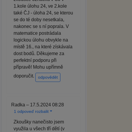
1.kole úlohu 24, ve 2.kole
také ČJ - úloha 24, se kterou
se do té doby nesetkala,
nakonec se s ní poprala. V
matematice postrádala
logickou úlohu obvykle na
místě 16., na které získávala
dost bodů. Děkujeme za
perfektní podporu při
přípravě! Mohu upřímně
doporučit.
odpovědět
Radka – 17.5.2024 08:28
1 odpoveď rozbalit
Zkoušky nanečisto jsem
využila u všech tří dětí (v