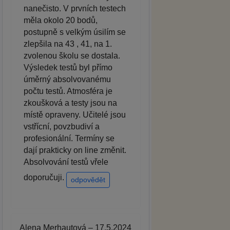
nanečisto. V prvních testech
měla okolo 20 bodů,
postupně s velkým úsilím se
zlepšila na 43 , 41, na 1.
zvolenou školu se dostala.
Výsledek testů byl přímo
úměrný absolvovanému
počtu testů. Atmosféra je
zkoušková a testy jsou na
místě opraveny. Učitelé jsou
vstřícní, povzbudiví a
profesionální. Termíny se
dají prakticky on line změnit.
Absolvování testů vřele
doporučuji.
odpovědět
Alena Merhautová – 17.5.2024