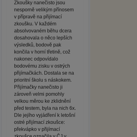
Zkoušky nanečisto jsou
nesporně velikým přínosem
v přípravě na přijímací
zkoušku. V každém
absolvovaném běhu dcera
dosahovala o něco lepších
výsledků, bodově pak
končila v horní třetině, což
nakonec odpovídalo
bodovému zisku v ostrých
přijímačkách. Dostala se na
prioritní školu s náskokem.
Přijímačky nanečisto ji
zároveň velmi pomohly
velkou měrou ke zklidnění
před testem, byla na nich 6x.
Dle jejího vyjádření k letošní
ostré přijímací zkoušce:
překvápko v přijímací
zkoušce označila v ČJ v