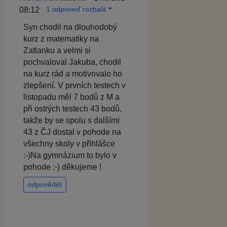
1 odpoveď rozbalit
08:12
Syn chodil na dlouhodobý
kurz z matematiky na
Zatlanku a velmi si
pochvaloval Jakuba, chodil
na kurz rád a motivovalo ho
zlepšení. V prvních testech v
listopadu měl 7 bodů z M a
při ostrých testech 43 bodů,
takže by se spolu s dalšími
43 z ČJ dostal v pohode na
všechny skoly v přihlášce
:-)Na gymnázium to bylo v
pohode :-) děkujeme !
odpovědět