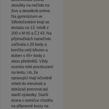
zkoušky na nečisto na
živo a desetkrát online.
Na gymnázium ve
Středočeském kraji se
dostala na 13. místě z
200 s M 40 a ČJ 43. Na
přijímačkách nanečisto
začínala s 20 body a
končila celý březen a
duben s 45+ body z
obou předmětů. Vždy
ocenila milé povzbuzení
na testu, i to, že
opravující mají očividně
vhled do minulosti a
dokázali porovnat její
starší výsledky. Starší
dcera v osmičce chodila
na přípravné kurzy na