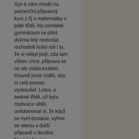
Syn k vám chodil na
prezenční přípravný
kurz z čj a matematiky v
páté třídě. Na osmileté
gymnázium se před
dvěma lety nedostal,
rozhodně hrálo roli i to,
že si nebyl jistý, zda tam
vůbec chce, příprava se
mi ale zdála kvalitní.
Hlavně jsme chtěli, aby
si celý proces
vyzkoušel. Letos, v
sedmé třídě, už byla
motivace větší,
uvědomoval si, že když
se nyní dostane, vyhne
se stresu a další
přípravě v devítce.