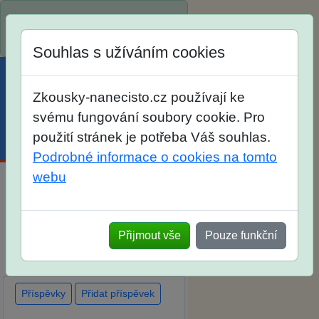
Spustili jsme přihlašování na
školní rok 2026/2027!
Souhlas s užíváním cookies
Zkousky-nanecisto.cz používají ke
svému fungování soubory cookie. Pro
použití stránek je potřeba Váš souhlas.
Menu
Účet
Košík
Podrobné informace o cookies na tomto
webu
Diskuse Jak jste dopadli u
zkoušek na SŠ? Vaše ohlasy
Přijmout vše
Pouze funkční
po skutečných přijímacích
zkouškách
Příspěvky
Přidat příspěvek