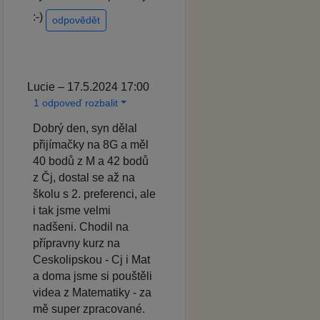
:-)
odpovědět
Lucie – 17.5.2024 17:00
1 odpoveď rozbalit
Dobrý den, syn dělal
přijímačky na 8G a měl
40 bodů z M a 42 bodů
z Čj, dostal se až na
školu s 2. preferenci, ale
i tak jsme velmi
nadšeni. Chodil na
přípravny kurz na
Ceskolipskou - Cj i Mat
a doma jsme si pouštěli
videa z Matematiky - za
mě super zpracované.