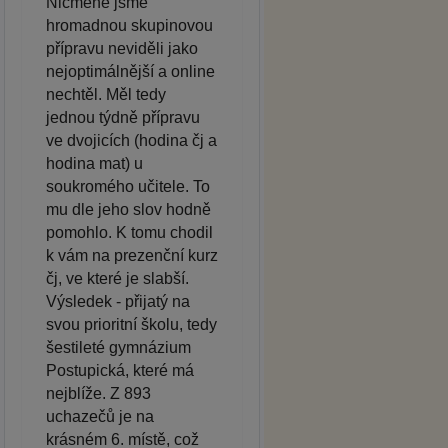
Nicméně jsme
hromadnou skupinovou
přípravu neviděli jako
nejoptimálnější a online
nechtěl. Měl tedy
jednou týdně přípravu
ve dvojicích (hodina čj a
hodina mat) u
soukromého učitele. To
mu dle jeho slov hodně
pomohlo. K tomu chodil
k vám na prezenční kurz
čj, ve které je slabší.
Výsledek - přijatý na
svou prioritní školu, tedy
šestileté gymnázium
Postupická, které má
nejblíže. Z 893
uchazečů je na
krásném 6. místě, což