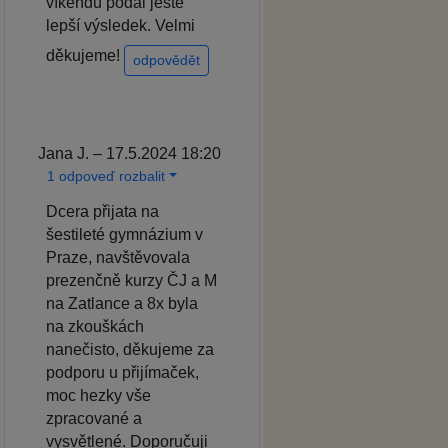
víkendu podal ještě
lepší výsledek. Velmi
děkujeme!
odpovědět
Jana J. – 17.5.2024 18:20
1 odpoveď rozbalit
Dcera přijata na
šestileté gymnázium v
Praze, navštěvovala
prezenčně kurzy ČJ a M
na Zatlance a 8x byla
na zkouškách
nanečisto, děkujeme za
podporu u přijímaček,
moc hezky vše
zpracované a
vysvětlené. Doporučuji