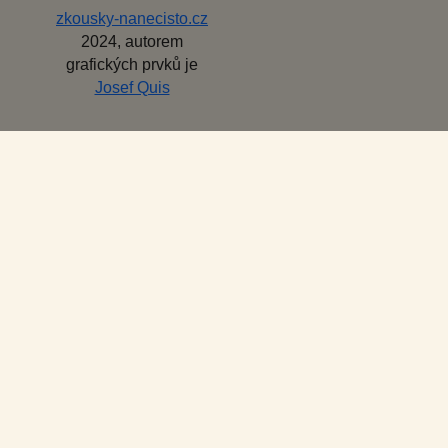
zkousky-nanecisto.cz
2024, autorem
grafických prvků je
Josef Quis