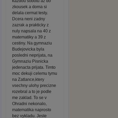
kazdou sobotu az do
zkousek a doma si
delala cermat testy.
Dcera neni zadny
zazrak a prakticky z
nuly napsala na 40 z
matematiky a 39 z
cestiny. Na gymnaziu
Budejovicka byla
posledni neprijata, na
Gymnaziu Pisnicka
jedenacta prijata. Timto
moc dekuji celemu tymu
na Zatlance,ktery
vsechny ulohy precizne
rozebral a to je podle
me zaklad. To se v
Ohradni nekonalo,
matematika naprosto
bez vykladu. Jeste