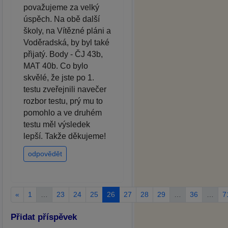
považujeme za velký
úspěch. Na obě další
školy, na Vítězné pláni a
Voděradská, by byl také
přijatý. Body - ČJ 43b,
MAT 40b. Co bylo
skvělé, že jste po 1.
testu zveřejnili navečer
rozbor testu, prý mu to
pomohlo a ve druhém
testu měl výsledek
lepší. Takže děkujeme!
odpovědět
«
1
…
23
24
25
26
27
28
29
…
36
…
7
Přidat příspěvek