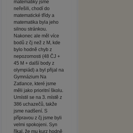
matematiky jsme
neřešili, chodí do
matematické třídy a
matematika byla jeho
silnou stránkou.
Nakonec ale měl více
bodů z čj než z M, kde
bylo hodně chyb z
nepozornosti (48 ČJ +
45 M + další body z
olympiád) a byl přijal na
Gymnázium Na
Zatlance, které jsme
měli jako prioritní školu.
Umístil se na 3. místě z
386 uchazečů, takže
jsme nadšení. S
přípravou z čj jsme byli
velmi spokojeni. Syn
říkal, že mu kurz hodně