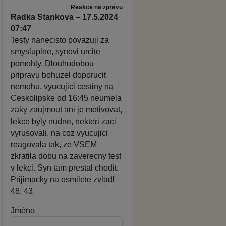
Reakce na zprávu
Radka Stankova – 17.5.2024
07:47
Testy nanecisto povazuji za
smysluplne, synovi urcite
pomohly. Dlouhodobou
pripravu bohuzel doporucit
nemohu, vyucujici cestiny na
Ceskolipske od 16:45 neumela
zaky zaujmout ani je motivovat,
lekce byly nudne, nekteri zaci
vyrusovali, na coz vyucujici
reagovala tak, ze VSEM
zkratila dobu na zaverecny test
v lekci. Syn tam prestal chodit.
Prijimacky na osmilete zvladl
48, 43.
Jméno