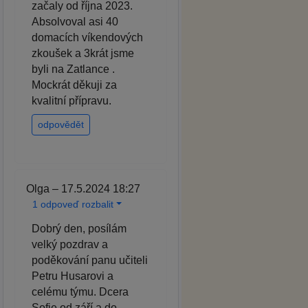
začaly od října 2023.
Absolvoval asi 40
domacích víkendových
zkoušek a 3krát jsme
byli na Zatlance .
Mockrát děkuji za
kvalitní přípravu.
odpovědět
Olga – 17.5.2024 18:27
1 odpoveď rozbalit
Dobrý den, posílám
velký pozdrav a
poděkování panu učiteli
Petru Husarovi a
celému týmu. Dcera
Sofie od září a do