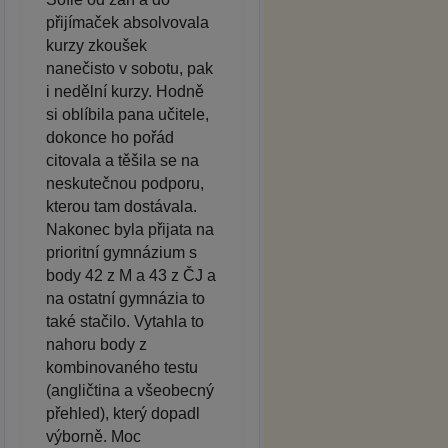
přijímaček absolvovala
kurzy zkoušek
nanečisto v sobotu, pak
i nedělní kurzy. Hodně
si oblíbila pana učitele,
dokonce ho pořád
citovala a těšila se na
neskutečnou podporu,
kterou tam dostávala.
Nakonec byla přijata na
prioritní gymnázium s
body 42 z M a 43 z ČJ a
na ostatní gymnázia to
také stačilo. Vytahla to
nahoru body z
kombinovaného testu
(angličtina a všeobecný
přehled), který dopadl
výborně. Moc