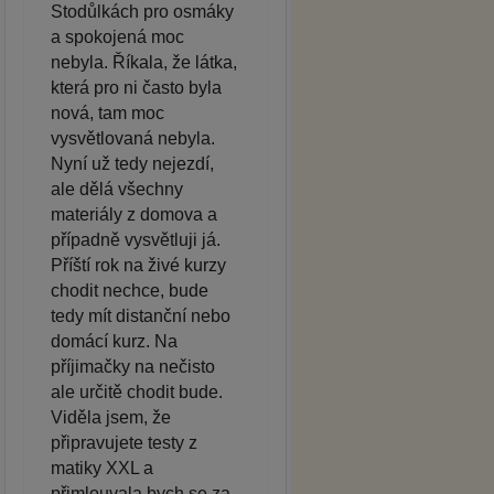
Stodůlkách pro osmáky
a spokojená moc
nebyla. Říkala, že látka,
která pro ni často byla
nová, tam moc
vysvětlovaná nebyla.
Nyní už tedy nejezdí,
ale dělá všechny
materiály z domova a
případně vysvětluji já.
Příští rok na živé kurzy
chodit nechce, bude
tedy mít distanční nebo
domácí kurz. Na
příjimačky na nečisto
ale určitě chodit bude.
Viděla jsem, že
připravujete testy z
matiky XXL a
přimlouvala bych se za