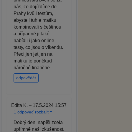
nás, co dojíždíme do
Prahy kvůli testům,
abyste i tuhle matiku
kombinovali s češtinou
a případně ji také
nabídli i jako online
testy, co jsou o víkendu.
Přeci jen jet jen na
matiku je poněkud
náročné finančně.
odpovědět
Edita K. – 17.5.2024 15:57
1 odpoveď rozbalit
Dobrý den, napíši zcela
upřímně naši zkušenost.