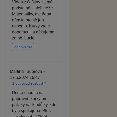
Videa z češtiny za mě
podstatně slabší než z
Matematiky, ale třeba
nám to prostě jen
nesedlo. Kurzy vrele
doporucuji a děkujeme
za ně. Lucie
odpovědět
Martina Taubrova –
17.5.2024 16:47
1 odpoveď rozbalit
Dcera chodila na
přípravné kurzy pro
páťáky na Stodůlky, kde
byla spokojená. Plus
absolvovala 10krát