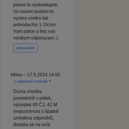
pekne to vystvetlujete.
Vo vasom podani to
vyzera vsetko tak
jednoducho :). Drzim
Vam palce a tiez vas
vsetkym odporucam :)
odpovědět
Mirka – 17.5.2024 14:00
1 odpoveď rozbalit
Dcera chodila
pravidelně v pátek,
výsledek 49 ČJ, 42 M
(nepozornost a špatně
umístěna odpověď),
dostala se na svůj