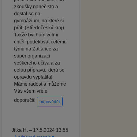
zkoušky nanečisto a
dostal se na
gymnázium, na které si
přál! (Středočeský kraj).
Takže bychom velmi
chtěli poděkovat celému
týmu na Zatlance za
super organizaci
veškerého učiva a za
celou přípravu, která se
opravdu vyplatila!
Máme radost a můžeme
Vás všem vřele
doporučit!
odpovědět
Jitka H. – 17.5.2024 13:55
1 odpoveď rozbalit