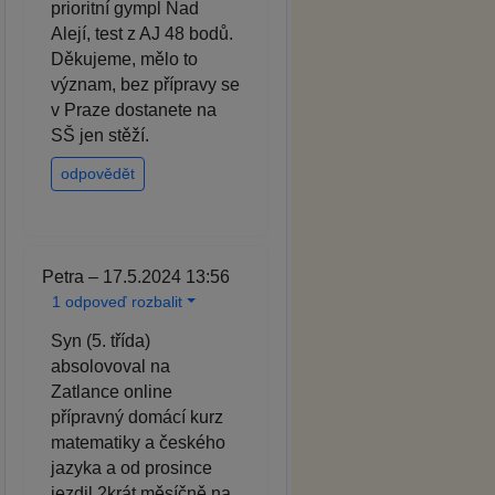
prioritní gympl Nad
Alejí, test z AJ 48 bodů.
Děkujeme, mělo to
význam, bez přípravy se
v Praze dostanete na
SŠ jen stěží.
odpovědět
Petra – 17.5.2024 13:56
1 odpoveď rozbalit
Syn (5. třída)
absolovoval na
Zatlance online
přípravný domácí kurz
matematiky a českého
jazyka a od prosince
jezdil 2krát měsíčně na