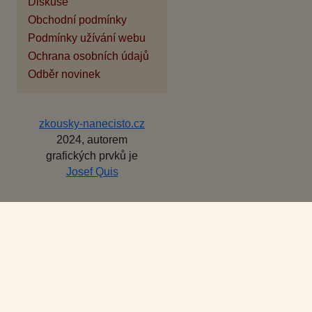
Diskuse
Obchodní podmínky
Podmínky užívání webu
Ochrana osobních údajů
Odběr novinek
zkousky-nanecisto.cz
2024, autorem
grafických prvků je
Josef Quis