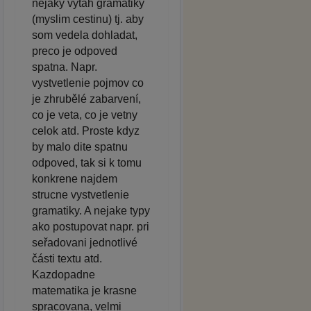
nejaky vytah gramatiky
(myslim cestinu) tj. aby
som vedela dohladat,
preco je odpoved
spatna. Napr.
vystvetlenie pojmov co
je zhrubělé zabarvení,
co je veta, co je vetny
celok atd. Proste kdyz
by malo dite spatnu
odpoved, tak si k tomu
konkrene najdem
strucne vystvetlenie
gramatiky. A nejake typy
ako postupovat napr. pri
seřadovani jednotlivé
části textu atd.
Kazdopadne
matematika je krasne
spracovana, velmi