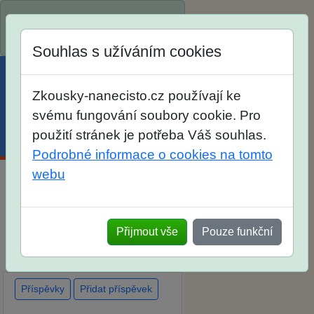
Spustili jsme přihlašování na
školní rok 2026/2027!
Souhlas s užíváním cookies
Zkousky-nanecisto.cz používají ke
svému fungování soubory cookie. Pro
použití stránek je potřeba Váš souhlas.
Menu
Účet
Košík
Podrobné informace o cookies na tomto
webu
Diskuse Jak jste dopadli u
zkoušek na SŠ? Vaše ohlasy
Přijmout vše
Pouze funkční
po skutečných přijímacích
zkouškách
Příspěvky
Přidat příspěvek