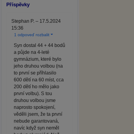
Příspěvky
Stephan P. – 17.5.2024
15:36
1 odpoveď rozbalit
Syn dostal 44 + 44 bodů
a půjde na 4-leté
gymnázium, které bylo
jeho druhou volbou (na
to první se příhlasilo
600 dětí na 60 míst, cca
200 dětí ho mělo jako
první volbu). S tou
druhou volbou jsme
naprosto spokojení,
věděli jsem, že ta první
nebude garantovaná,
navíc když syn neměl