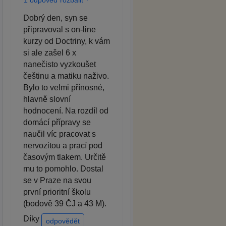
Dobrý den, syn se
připravoval s on-line
kurzy od Doctriny, k vám
si ale zašel 6 x
nanečisto vyzkoušet
češtinu a matiku naživo.
Bylo to velmi přínosné,
hlavně slovní
hodnocení. Na rozdíl od
domácí přípravy se
naučil víc pracovat s
nervozitou a prací pod
časovým tlakem. Určitě
mu to pomohlo. Dostal
se v Praze na svou
první prioritní školu
(bodově 39 ČJ a 43 M).
Díky
odpovědět