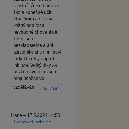
šťastná, že se bude ve
škole konečně učit
(doufáme) a nikoliv
každý den řešit
nevhodné chování dětí,
které jsou
nezvladatelné a ani
asistentky si s nimi neví
rady. Smutný dopad
inkluze. Velký díky za
hezkou výuku a všem
přeji úspěch ve
vzdělávání.
odpovědět
Hana – 17.5.2024 14:58
1 odpoveď rozbalit