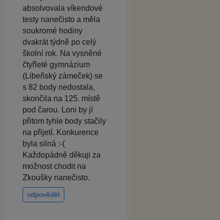
absolvovala víkendové
testy nanečisto a měla
soukromé hodiny
dvakrát týdně po celý
školní rok. Na vysněné
čtyřleté gymnázium
(Libeňský zámeček) se
s 82 body nedostala,
skončila na 125. místě
pod čarou. Loni by jí
přitom tyhle body stačily
na přijetí. Konkurence
byla silná :-(
Každopádně děkuji za
možnost chodit na
Zkoušky nanečisto.
odpovědět