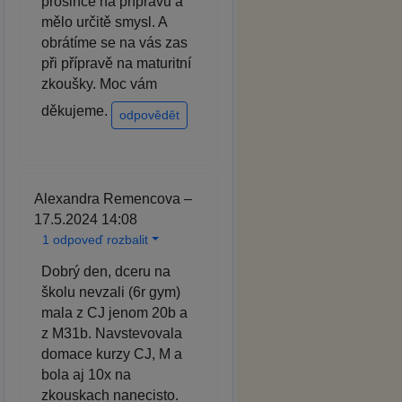
prosince na přípravu a
mělo určitě smysl. A
obrátíme se na vás zas
při přípravě na maturitní
zkoušky. Moc vám
děkujeme.
odpovědět
Alexandra Remencova –
17.5.2024 14:08
1 odpoveď rozbalit
Dobrý den, dceru na
školu nevzali (6r gym)
mala z CJ jenom 20b a
z M31b. Navstevovala
domace kurzy CJ, M a
bola aj 10x na
zkouskach nanecisto.