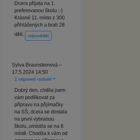
Dcera přijata na 1.
preferovanou školu :-)
Krásné 11. místo z 300
přihlášených a brali 28
dětí.
odpovědět
Sylva Braunsteinová –
17.5.2024 14:50
1 odpoveď rozbalit
Dobrý den, chtěla jsem
vám poděkovat za
přípravu na přijímačky
na SŠ, dcera se dostala
na první vybranou
školu, umístila se na 8
místě. Chodila k vám od