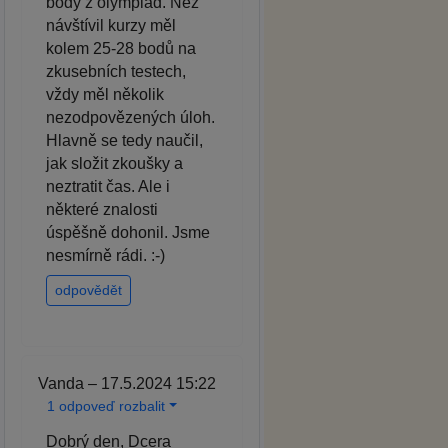
body z olympiád. Než
návštívil kurzy měl
kolem 25-28 bodů na
zkusebních testech,
vždy měl několik
nezodpovězených úloh.
Hlavně se tedy naučil,
jak složit zkoušky a
neztratit čas. Ale i
některé znalosti
úspěšně dohonil. Jsme
nesmírně rádi. :-)
odpovědět
Vanda – 17.5.2024 15:22
1 odpoveď rozbalit
Dobrý den, Dcera