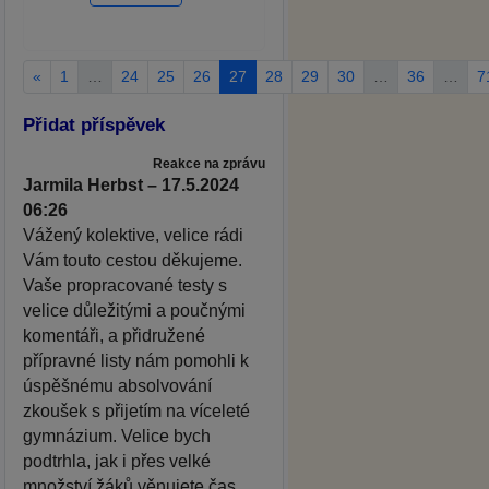
«
1
…
24
25
26
27
28
29
30
…
36
…
7
Přidat příspěvek
Reakce na zprávu
Jarmila Herbst – 17.5.2024
06:26
Vážený kolektive, velice rádi
Vám touto cestou děkujeme.
Vaše propracované testy s
velice důležitými a poučnými
komentáři, a přidružené
přípravné listy nám pomohli k
úspěšnému absolvování
zkoušek s přijetím na víceleté
gymnázium. Velice bych
podtrhla, jak i přes velké
množství žáků věnujete čas