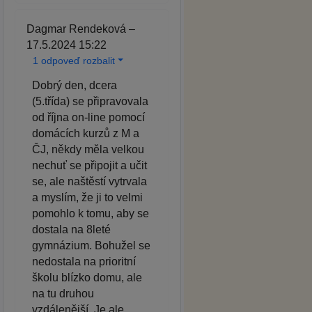
Dagmar Rendeková –
17.5.2024 15:22
1 odpoveď rozbalit
Dobrý den, dcera
(5.třída) se připravovala
od října on-line pomocí
domácích kurzů z M a
ČJ, někdy měla velkou
nechuť se připojit a učit
se, ale naštěstí vytrvala
a myslím, že ji to velmi
pomohlo k tomu, aby se
dostala na 8leté
gymnázium. Bohužel se
nedostala na prioritní
školu blízko domu, ale
na tu druhou
vzdálenější. Je ale