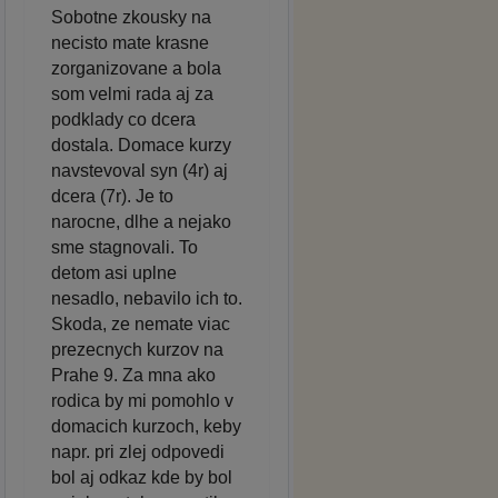
Sobotne zkousky na
necisto mate krasne
zorganizovane a bola
som velmi rada aj za
podklady co dcera
dostala. Domace kurzy
navstevoval syn (4r) aj
dcera (7r). Je to
narocne, dlhe a nejako
sme stagnovali. To
detom asi uplne
nesadlo, nebavilo ich to.
Skoda, ze nemate viac
prezecnych kurzov na
Prahe 9. Za mna ako
rodica by mi pomohlo v
domacich kurzoch, keby
napr. pri zlej odpovedi
bol aj odkaz kde by bol