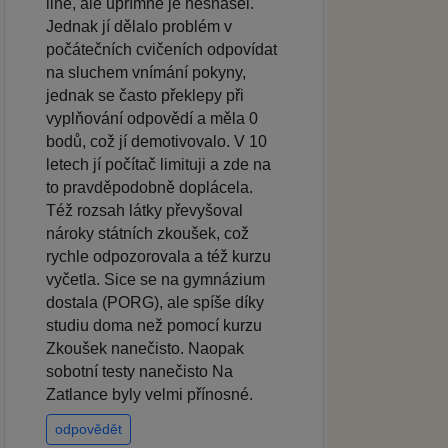
line, ale upřímně je nesnášel.
Jednak jí dělalo problém v
počátečních cvičeních odpovídat
na sluchem vnímání pokyny,
jednak se často překlepy při
vyplňování odpovědí a měla 0
bodů, což jí demotivovalo. V 10
letech jí počítač limituji a zde na
to pravděpodobně doplácela.
Též rozsah látky převyšoval
nároky státních zkoušek, což
rychle odpozorovala a též kurzu
vyčetla. Sice se na gymnázium
dostala (PORG), ale spíše díky
studiu doma než pomocí kurzu
Zkoušek nanečisto. Naopak
sobotní testy nanečisto Na
Zatlance byly velmi přínosné.
odpovědět