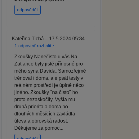
odpovědět
Kateřina Tichá – 17.5.2024 05:34
1 odpoveď rozbalit
Zkoušky Nanečisto u vás Na
Zatlance byly jistě přínosné pro
mého syna Davida. Samozřejmě
trénoval i doma, ale psát testy v
reálném prostředí je úplně něco
jiného. Zkoušky "na čisto" ho
proto nezaskočily. Vyšla mu
druhá priorita a doma po
dlouhých měsících zavládla
úleva a obrovská radost.
Děkujeme za pomoc...
odpovědět