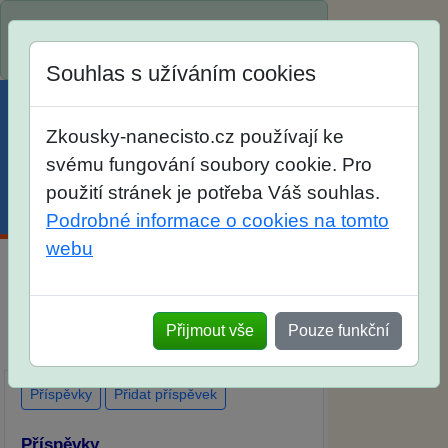
Spustili jsme přihlašování na školní rok
2026/2027!
Souhlas s užíváním cookies
Zkousky-nanecisto.cz používají ke
svému fungování soubory cookie. Pro
použití stránek je potřeba Váš souhlas.
Menu
Účet
Košík
Podrobné informace o cookies na tomto
webu
Diskuse Jak jste dopadli u zkoušek na
SŠ? Vaše ohlasy po skutečných
Přijmout vše
Pouze funkční
přijímacích zkouškách
Příspěvky
Přidat příspěvek
Příspěvky