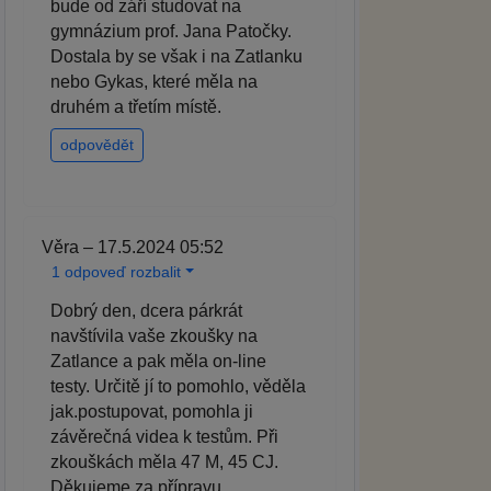
bude od září studovat na
gymnázium prof. Jana Patočky.
Dostala by se však i na Zatlanku
nebo Gykas, které měla na
druhém a třetím místě.
odpovědět
Věra – 17.5.2024 05:52
1 odpoveď rozbalit
Dobrý den, dcera párkrát
navštívila vaše zkoušky na
Zatlance a pak měla on-line
testy. Určitě jí to pomohlo, věděla
jak.postupovat, pomohla ji
závěrečná videa k testům. Při
zkouškách měla 47 M, 45 CJ.
Děkujeme za přípravu.