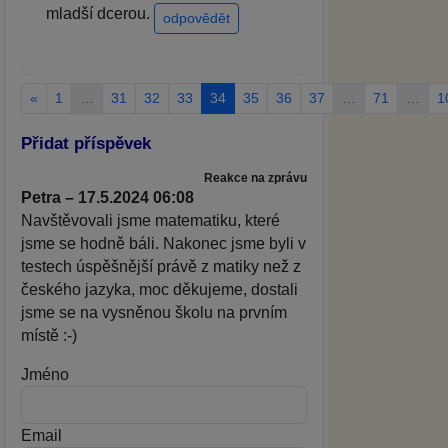
mladší dcerou.
odpovědět
«
1
…
31
32
33
34
35
36
37
…
71
…
1
Přidat příspěvek
Reakce na zprávu
Petra – 17.5.2024 06:08
Navštěvovali jsme matematiku, které
jsme se hodně báli. Nakonec jsme byli v
testech úspěšnější právě z matiky než z
českého jazyka, moc děkujeme, dostali
jsme se na vysněnou školu na prvním
místě :-)
Jméno
Email