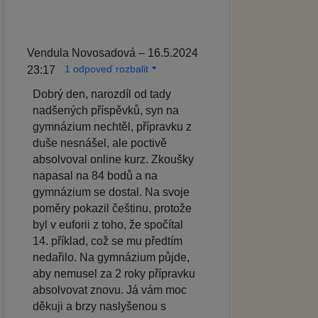
Vendula Novosadová – 16.5.2024
1 odpoveď rozbalit
23:17
Dobrý den, narozdíl od tady
nadšených příspěvků, syn na
gymnázium nechtěl, přípravku z
duše nesnášel, ale poctivě
absolvoval online kurz. Zkoušky
napasal na 84 bodů a na
gymnázium se dostal. Na svoje
poměry pokazil češtinu, protože
byl v euforii z toho, že spočítal
14. příklad, což se mu předtím
nedařilo. Na gymnázium půjde,
aby nemusel za 2 roky přípravku
absolvovat znovu. Já vám moc
děkuji a brzy naslyšenou s