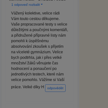
1 odpoveď rozbalit
Vážený kolektive, velice rádi
Vám touto cestou děkujeme.
Vaše propracované testy s velice
důležitými a poučnými komentáři,
a přidružené přípravné listy nám
pomohli k úspěšnému
absolvování zkoušek s přijetím
na víceleté gymnázium. Velice
bych podtrhla, jak i přes velké
množství žáků věnujete čas
hodnocení a ponaučení po
jednotlivých testech, které nám
velice pomohlo. Vážíme si Vaší
práce. Velké díky H
odpovědět