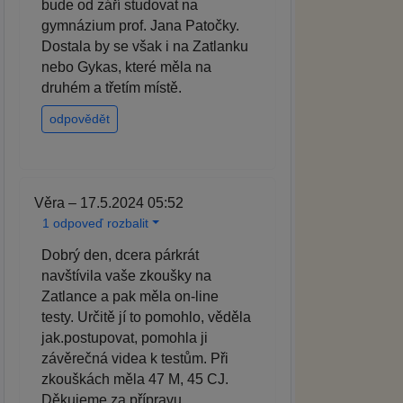
bude od září studovat na
gymnázium prof. Jana Patočky.
Dostala by se však i na Zatlanku
nebo Gykas, které měla na
druhém a třetím místě.
odpovědět
Věra – 17.5.2024 05:52
1 odpoveď rozbalit
Dobrý den, dcera párkrát
navštívila vaše zkoušky na
Zatlance a pak měla on-line
testy. Určitě jí to pomohlo, věděla
jak.postupovat, pomohla ji
závěrečná videa k testům. Při
zkouškách měla 47 M, 45 CJ.
Děkujeme za přípravu.