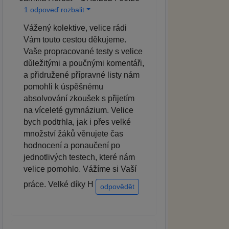
1 odpoveď rozbalit
Vážený kolektive, velice rádi
Vám touto cestou děkujeme.
Vaše propracované testy s velice
důležitými a poučnými komentáři,
a přidružené přípravné listy nám
pomohli k úspěšnému
absolvování zkoušek s přijetím
na víceleté gymnázium. Velice
bych podtrhla, jak i přes velké
množství žáků věnujete čas
hodnocení a ponaučení po
jednotlivých testech, které nám
velice pomohlo. Vážíme si Vaší
práce. Velké díky H
odpovědět