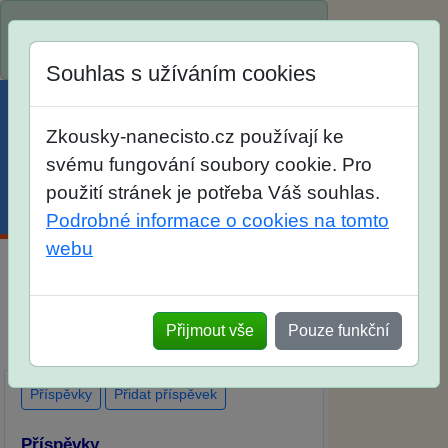
Spustili jsme přihlašování na školní rok
2026/2027!
Souhlas s užíváním cookies
Zkousky-nanecisto.cz používají ke
svému fungování soubory cookie. Pro
použití stránek je potřeba Váš souhlas.
Menu
Účet
Košík
Podrobné informace o cookies na tomto
webu
Diskuse Jak jste dopadli u zkoušek na
SŠ? Vaše ohlasy po skutečných
Přijmout vše
Pouze funkční
přijímacích zkouškách
Příspěvky
Přidat příspěvek
Příspěvky