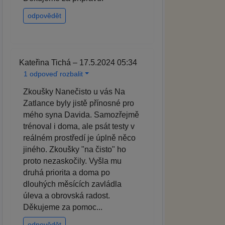
odpovědět
Kateřina Tichá – 17.5.2024 05:34
1 odpoveď rozbalit
Zkoušky Nanečisto u vás Na
Zatlance byly jistě přínosné pro
mého syna Davida. Samozřejmě
trénoval i doma, ale psát testy v
reálném prostředí je úplně něco
jiného. Zkoušky "na čisto" ho
proto nezaskočily. Vyšla mu
druhá priorita a doma po
dlouhých měsících zavládla
úleva a obrovská radost.
Děkujeme za pomoc...
odpovědět