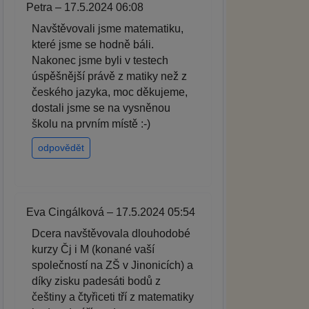
Petra – 17.5.2024 06:08
Navštěvovali jsme matematiku,
které jsme se hodně báli.
Nakonec jsme byli v testech
úspěšnější právě z matiky než z
českého jazyka, moc děkujeme,
dostali jsme se na vysněnou
školu na prvním místě :-)
odpovědět
Eva Cingálková – 17.5.2024 05:54
Dcera navštěvovala dlouhodobé
kurzy Čj i M (konané vaší
společností na ZŠ v Jinonicích) a
díky zisku padesáti bodů z
češtiny a čtyřiceti tří z matematiky