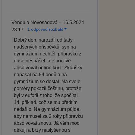
Vendula Novosadová – 16.5.2024
1 odpoveď rozbalit
23:17
Dobrý den, narozdíl od tady
nadšených příspěvků, syn na
gymnázium nechtěl, přípravku z
duše nesnášel, ale poctivě
absolvoval online kurz. Zkoušky
napasal na 84 bodů a na
gymnázium se dostal. Na svoje
poměry pokazil češtinu, protože
byl v euforii z toho, že spočítal
14. příklad, což se mu předtím
nedařilo. Na gymnázium půjde,
aby nemusel za 2 roky přípravku
absolvovat znovu. Já vám moc
děkuji a brzy naslyšenou s