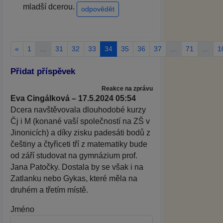
mladší dcerou.
odpovědět
«
1
…
31
32
33
34
35
36
37
…
71
…
1
Přidat příspěvek
Reakce na zprávu
Eva Cingálková – 17.5.2024 05:54
Dcera navštěvovala dlouhodobé kurzy
Čj i M (konané vaší společností na ZŠ v
Jinonicích) a díky zisku padesáti bodů z
češtiny a čtyřiceti tří z matematiky bude
od září studovat na gymnázium prof.
Jana Patočky. Dostala by se však i na
Zatlanku nebo Gykas, které měla na
druhém a třetím místě.
Jméno