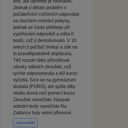
line, ale upřímně je nesnášel.
Jednak jí dělalo problém v
počátečních cvičeních odpovídat
na sluchem vnímání pokyny,
jednak se často překlepy při
vyplňování odpovědí a měla 0
bodů, což jí demotivovalo. V 10
letech jí počítač limituji a zde na
to pravděpodobně doplácela.
Též rozsah látky převyšoval
nároky státních zkoušek, což
rychle odpozorovala a též kurzu
vyčetla. Sice se na gymnázium
dostala (PORG), ale spíše díky
studiu doma než pomocí kurzu
Zkoušek nanečisto. Naopak
sobotní testy nanečisto Na
Zatlance byly velmi přínosné.
odpovědět