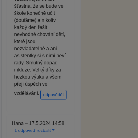
šťastná, že se bude ve
škole konečně učit
(doufáme) a nikoliv
každý den řešit
nevhodné chování dětí,
které jsou
nezvladatelné a ani
asistentky si s nimi neví
rady. Smutný dopad
inkluze. Velký díky za
hezkou výuku a všem
přeji úspěch ve
vzdělávání.
odpovědět
Hana – 17.5.2024 14:58
1 odpoveď rozbalit