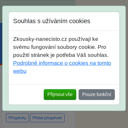
Spustili jsme přihlašování na
školní rok 2026/2027!
Souhlas s užíváním cookies
Zkousky-nanecisto.cz používají ke
svému fungování soubory cookie. Pro
použití stránek je potřeba Váš souhlas.
Menu
Účet
Košík
Podrobné informace o cookies na tomto
webu
Diskuse Jak jste dopadli u
zkoušek na SŠ? Vaše ohlasy
Přijmout vše
Pouze funkční
po skutečných přijímacích
zkouškách
Příspěvky
Přidat příspěvek