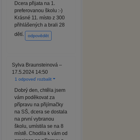
Dcera přijata na 1.
preferovanou školu :-)
Krásné 11. místo z 300
přihlášených a brali 28
dětí.
odpovědět
Sylva Braunsteinová –
17.5.2024 14:50
1 odpoveď rozbalit
Dobrý den, chtěla jsem
vám poděkovat za
přípravu na přijímačky
na SŠ, dcera se dostala
na první vybranou
školu, umístila se na 8
místě. Chodila k vám od