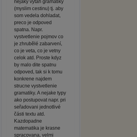
nejaky vytah gramatiky
(myslim cestinu) tj. aby
som vedela dohladat,
preco je odpoved
spatna. Napr.
vystvetlenie pojmov co
je zhrubělé zabarvení,
co je veta, co je vetny
celok atd. Proste kdyz
by malo dite spatnu
odpoved, tak si k tomu
konkrene najdem
strucne vystvetlenie
gramatiky. A nejake typy
ako postupovat napr. pri
seřadovani jednotlivé
části textu atd.
Kazdopadne
matematika je krasne
spracovana, velmi