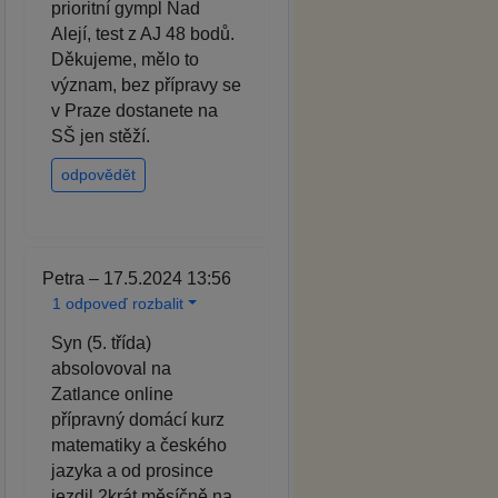
prioritní gympl Nad
Alejí, test z AJ 48 bodů.
Děkujeme, mělo to
význam, bez přípravy se
v Praze dostanete na
SŠ jen stěží.
odpovědět
Petra – 17.5.2024 13:56
1 odpoveď rozbalit
Syn (5. třída)
absolovoval na
Zatlance online
přípravný domácí kurz
matematiky a českého
jazyka a od prosince
jezdil 2krát měsíčně na