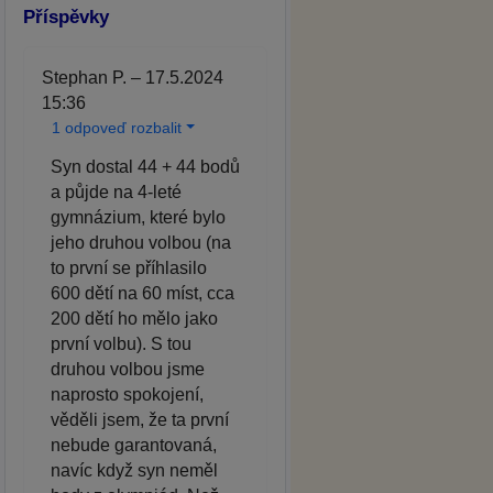
Příspěvky
Stephan P. – 17.5.2024
15:36
1 odpoveď rozbalit
Syn dostal 44 + 44 bodů
a půjde na 4-leté
gymnázium, které bylo
jeho druhou volbou (na
to první se příhlasilo
600 dětí na 60 míst, cca
200 dětí ho mělo jako
první volbu). S tou
druhou volbou jsme
naprosto spokojení,
věděli jsem, že ta první
nebude garantovaná,
navíc když syn neměl