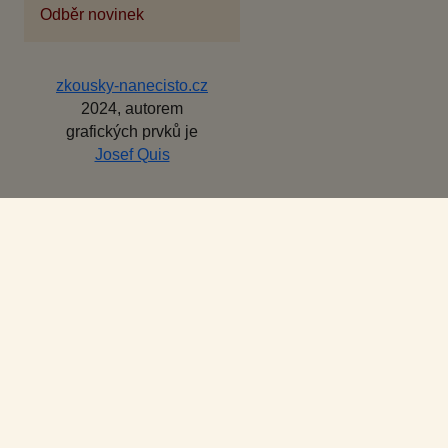
Odběr novinek
zkousky-nanecisto.cz
2024, autorem
grafických prvků je
Josef Quis