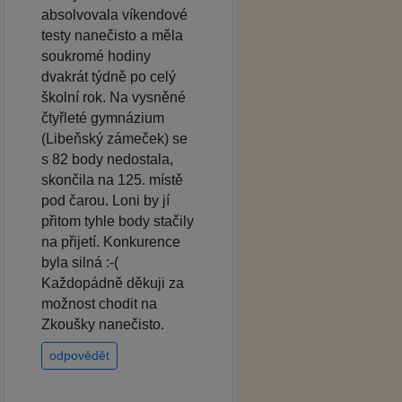
absolvovala víkendové
testy nanečisto a měla
soukromé hodiny
dvakrát týdně po celý
školní rok. Na vysněné
čtyřleté gymnázium
(Libeňský zámeček) se
s 82 body nedostala,
skončila na 125. místě
pod čarou. Loni by jí
přitom tyhle body stačily
na přijetí. Konkurence
byla silná :-(
Každopádně děkuji za
možnost chodit na
Zkoušky nanečisto.
odpovědět