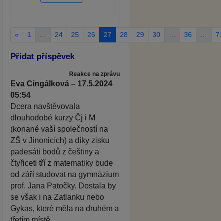
«
1
…
24
25
26
27
28
29
30
…
36
…
7
Přidat příspěvek
Reakce na zprávu
Eva Cingálková – 17.5.2024
05:54
Dcera navštěvovala
dlouhodobé kurzy Čj i M
(konané vaší společností na
ZŠ v Jinonicích) a díky zisku
padesáti bodů z češtiny a
čtyřiceti tří z matematiky bude
od září studovat na gymnázium
prof. Jana Patočky. Dostala by
se však i na Zatlanku nebo
Gykas, které měla na druhém a
třetím místě.