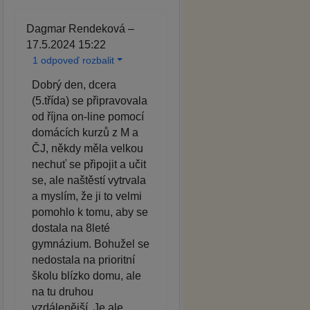
Dagmar Rendeková –
17.5.2024 15:22
1 odpoveď rozbalit
Dobrý den, dcera
(5.třída) se připravovala
od října on-line pomocí
domácích kurzů z M a
ČJ, někdy měla velkou
nechuť se připojit a učit
se, ale naštěstí vytrvala
a myslím, že ji to velmi
pomohlo k tomu, aby se
dostala na 8leté
gymnázium. Bohužel se
nedostala na prioritní
školu blízko domu, ale
na tu druhou
vzdálenější. Je ale