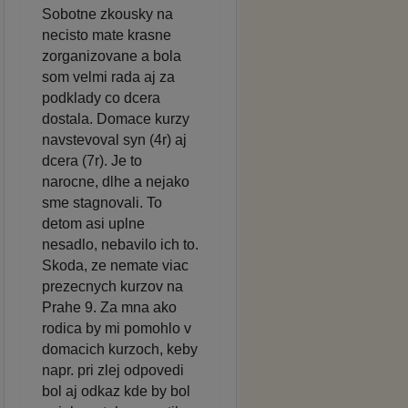
Sobotne zkousky na
necisto mate krasne
zorganizovane a bola
som velmi rada aj za
podklady co dcera
dostala. Domace kurzy
navstevoval syn (4r) aj
dcera (7r). Je to
narocne, dlhe a nejako
sme stagnovali. To
detom asi uplne
nesadlo, nebavilo ich to.
Skoda, ze nemate viac
prezecnych kurzov na
Prahe 9. Za mna ako
rodica by mi pomohlo v
domacich kurzoch, keby
napr. pri zlej odpovedi
bol aj odkaz kde by bol