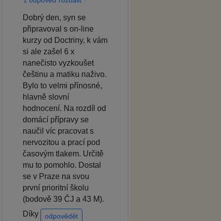
Dobrý den, syn se
připravoval s on-line
kurzy od Doctriny, k vám
si ale zašel 6 x
nanečisto vyzkoušet
češtinu a matiku naživo.
Bylo to velmi přínosné,
hlavně slovní
hodnocení. Na rozdíl od
domácí přípravy se
naučil víc pracovat s
nervozitou a prací pod
časovým tlakem. Určitě
mu to pomohlo. Dostal
se v Praze na svou
první prioritní školu
(bodově 39 ČJ a 43 M).
Díky
odpovědět