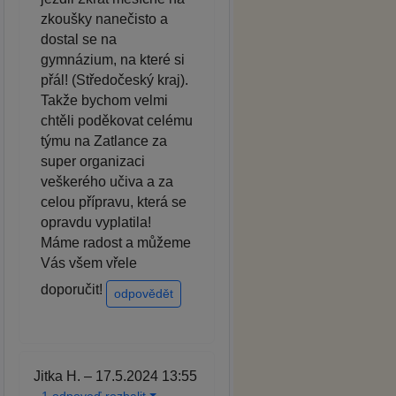
zkoušky nanečisto a
dostal se na
gymnázium, na které si
přál! (Středočeský kraj).
Takže bychom velmi
chtěli poděkovat celému
týmu na Zatlance za
super organizaci
veškerého učiva a za
celou přípravu, která se
opravdu vyplatila!
Máme radost a můžeme
Vás všem vřele
doporučit!
odpovědět
Jitka H. – 17.5.2024 13:55
1 odpoveď rozbalit