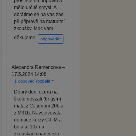
prosince na přípravu a
mělo určitě smysl. A
obrátíme se na vás zas
při přípravě na maturitní
zkoušky. Moc vám
děkujeme.
odpovědět
Alexandra Remencova –
17.5.2024 14:08
1 odpoveď rozbalit
Dobrý den, dceru na
školu nevzali (6r gym)
mala z CJ jenom 20b a
z M31b. Navstevovala
domace kurzy CJ, M a
bola aj 10x na
zkouskach nanecisto.