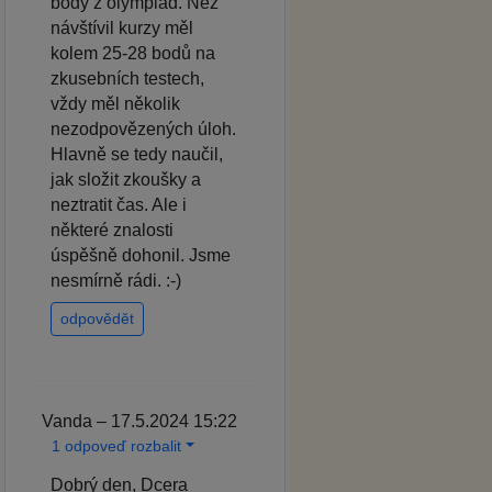
body z olympiád. Než
návštívil kurzy měl
kolem 25-28 bodů na
zkusebních testech,
vždy měl několik
nezodpovězených úloh.
Hlavně se tedy naučil,
jak složit zkoušky a
neztratit čas. Ale i
některé znalosti
úspěšně dohonil. Jsme
nesmírně rádi. :-)
odpovědět
Vanda – 17.5.2024 15:22
1 odpoveď rozbalit
Dobrý den, Dcera