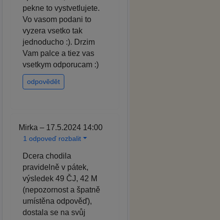
pekne to vystvetlujete.
Vo vasom podani to
vyzera vsetko tak
jednoducho :). Drzim
Vam palce a tiez vas
vsetkym odporucam :)
odpovědět
Mirka – 17.5.2024 14:00
1 odpoveď rozbalit
Dcera chodila
pravidelně v pátek,
výsledek 49 ČJ, 42 M
(nepozornost a špatně
umístěna odpověď),
dostala se na svůj