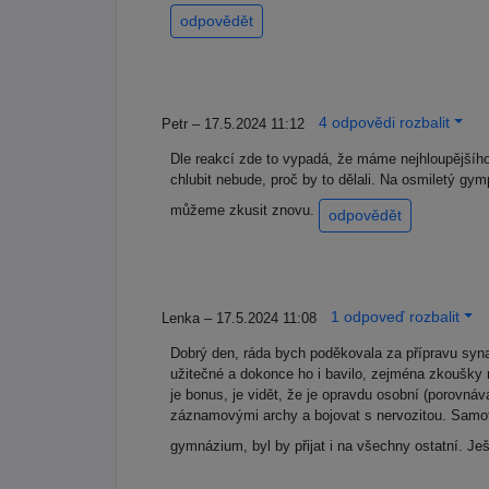
odpovědět
4 odpovědi rozbalit
Petr – 17.5.2024 11:12
Dle reakcí zde to vypadá, že máme nejhloupějšího
chlubit nebude, proč by to dělali. Na osmiletý gym
můžeme zkusit znovu.
odpovědět
1 odpoveď rozbalit
Lenka – 17.5.2024 11:08
Dobrý den, ráda bych poděkovala za přípravu syna 
užitečné a dokonce ho i bavilo, zejména zkoušky n
je bonus, je vidět, že je opravdu osobní (porovnáv
záznamovými archy a bojovat s nervozitou. Samotn
gymnázium, byl by přijat i na všechny ostatní. J