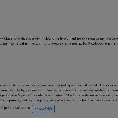
 kluka široko daleko a velmi dlouho mi trvalo najít nějaký neúspěšný přísp
pl nám to i s velmi intenzivní přípravou zkrátka nestačilo. Každopádně jsme t
na 8G. Absolvoval jak přípravné kurzy (od října), tak několikrát zkoušky na
anečisto. Ty byly opravdu motivační, tabule cti je pro soutěživé děti to pr
á jednotlivé "výkony") a dělá dětem radost. Chodit na testy nanečisto se opra
é přijímačky pak synovi přišly jako jeden test z mnoha. Syn zabodoval, s 92
eště jednou děkujeme.
odpovědět