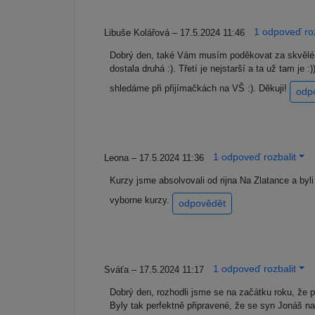
1 odpoveď roz
Libuše Kolářová – 17.5.2024 11:46
Dobrý den, také Vám musím poděkovat za skvělé 
dostala druhá :). Třetí je nejstarší a ta už tam je
shledáme při přijímačkách na VŠ :). Děkuji!
odp
1 odpoveď rozbalit
Leona – 17.5.2024 11:36
Kurzy jsme absolvovali od rijna Na Zlatance a byl
vyborne kurzy.
odpovědět
1 odpoveď rozbalit
Sváťa – 17.5.2024 11:17
Dobrý den, rozhodli jsme se na začátku roku, že p
Byly tak perfektně připravené, že se syn Jonáš 