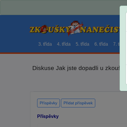
3. třída
4. třída
5. třída
6. třída
7. třída
Diskuse Jak jste dopadli u zkouše
Příspěvky
Přidat příspěvek
Příspěvky