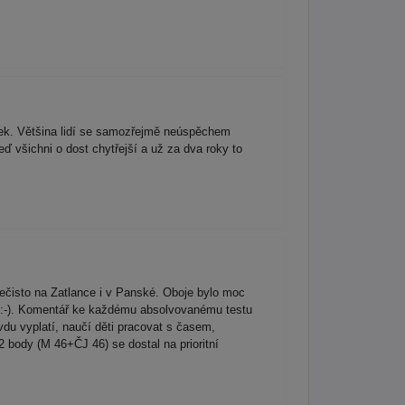
ěvek. Většina lidí se samozřejmě neúspěchem
eď všichni o dost chytřejší a už za dva roky to
nečisto na Zatlance i v Panské. Oboje bylo moc
avé:-). Komentář ke každému absolvovanému testu
vdu vyplatí, naučí děti pracovat s časem,
 body (M 46+ČJ 46) se dostal na prioritní