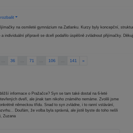
rozbalit
řijímačky na osmileté gymnázium na Zatlanku. Kurzy byly koncepční, struktur
 a individuální přípravě se dceři podařilo úspěšně zvládnout přijímačky. Děk
…
36
…
71
…
106
…
141
»
bližší informace o Pražačce? Syn se tam také dostal na 6-leté
vřených dveří, ale jinak tam nikoho známého nemáme. Zvolili jsme
onkrétně německou třídu. Snad to syn zvládne, i to ranní vstávání,
zvrhu... Doufám, že volba byla správná, ale jistě byste do toho nešli
i, Zuzana