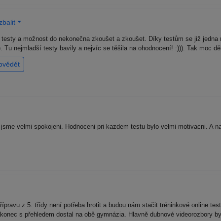
balit
testy a možnost do nekonečna zkoušet a zkoušet. Díky testům se již jedna
 :)). Tu nejmladší testy bavily a nejvíc se těšila na ohodnocení! :))). Tak mo
ovědět
i jsme velmi spokojeni. Hodnoceni pri kazdem testu bylo velmi motivacni. A n
řípravu z 5. třídy není potřeba hrotit a budou nám stačit tréninkové online 
nakonec s přehledem dostal na obě gymnázia. Hlavně dubnové videorozbory b