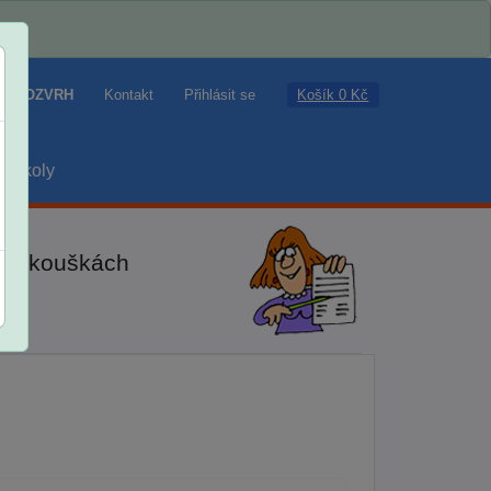
Košík 0 Kč
ROZVRH
Kontakt
Přihlásit se
školy
ch zkouškách