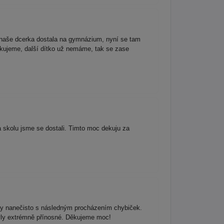
 naše dcerka dostala na gymnázium, nyní se tam
c děkujeme, další dítko už nemáme, tak se zase
a skolu jsme se dostali. Timto moc dekuju za
testy nanečisto s následným procházením chybiček.
yly extrémně přínosné. Děkujeme moc!