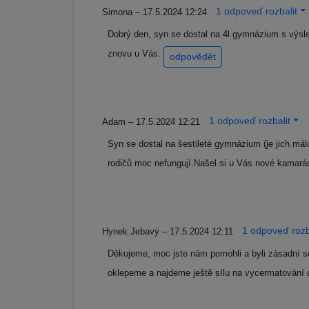
1 odpoveď rozbalit
Simona – 17.5.2024 12:24
Dobrý den, syn se dostal na 4l gymnázium s výsl
znovu u Vás.
odpovědět
1 odpoveď rozbalit
Adam – 17.5.2024 12:21
Syn se dostal na šestileté gymnázium (je jich m
rodičů moc nefungují.Našel si u Vás nové kamará
1 odpoveď rozb
Hynek Jebavý – 17.5.2024 12:11
Děkujeme, moc jste nám pomohli a byli zásadní so
oklepeme a najdeme ještě sílu na vycermatování 