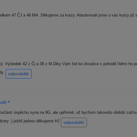
edkem 47 ČJ a 46 MA. Děkujeme za kurzy. Absolvovali jsme u vás kurzy již 
álo). Výsledek 42 z Čj a 38 z M.Diky Vám šel ke zkoušce v pohodě.Velmi ho 
dy.
odpovědět
alit
učástí úspěchu syna na 8G, ale upřímně, už bychom takovéto období zažívat 
dcery :) ještě jednou děkujeme HJ
odpovědět