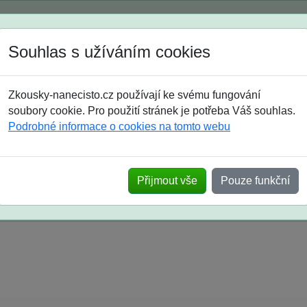
Spustili jsme přihlašování na školní rok 2026/2027!
Souhlas s užíváním cookies
Jak si vybrat
Časté dotazy
Zkousky-nanecisto.cz používají ke svému fungování
8. třída
9. třída
střední
maturanti
soutěže
prázdniny
soubory cookie. Pro použití stránek je potřeba Váš souhlas.
Podrobné informace o cookies na tomto webu
k na SŠ? Vaše ohlasy po skutečných přijímací
Přijmout vše
Pouze funkční