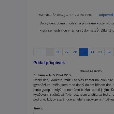
1 odpoveď 
Rostislav Žďánský – 17.5.2024 11:07
Dobrý den, dcera chodila na přípravné kurzy pro p
která se nestihnou v rámci výuky na ZŠ. Díky této
«
1
…
26
27
28
29
30
31
32
Přidat příspěvek
Reakce na zprávu
Zuzana – 16.5.2024 22:56
Dobrý den, Markéto, můžu se Vás zeptat na jakékoliv 
gymnázium, měla jsem moc dobrý dojem během dne ote
tento gympl, i když ho nemáme blízko, oproti jiným. K
vyučování začíná už 7:45, což jsem zjistila až teď z ro
podruhé, kdyby starší dcera nebyla spokojená :) Děkuj
Jméno