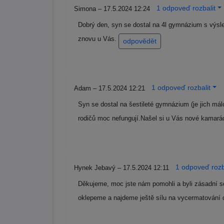
1 odpoveď rozbalit
Simona – 17.5.2024 12:24
Dobrý den, syn se dostal na 4l gymnázium s výsl
znovu u Vás.
odpovědět
1 odpoveď rozbalit
Adam – 17.5.2024 12:21
Syn se dostal na šestileté gymnázium (je jich m
rodičů moc nefungují.Našel si u Vás nové kamará
1 odpoveď rozb
Hynek Jebavý – 17.5.2024 12:11
Děkujeme, moc jste nám pomohli a byli zásadní so
oklepeme a najdeme ještě sílu na vycermatování 