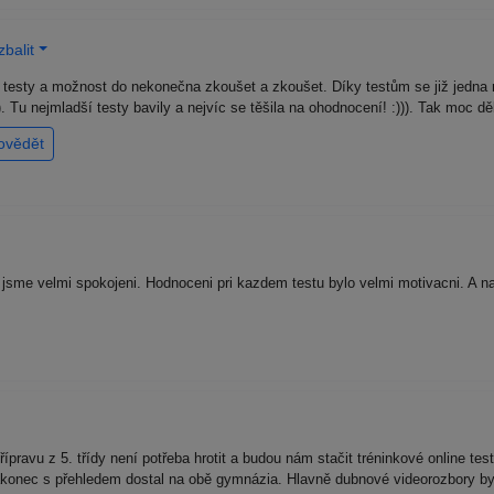
balit
testy a možnost do nekonečna zkoušet a zkoušet. Díky testům se již jedna
 :)). Tu nejmladší testy bavily a nejvíc se těšila na ohodnocení! :))). Tak mo
ovědět
i jsme velmi spokojeni. Hodnoceni pri kazdem testu bylo velmi motivacni. A n
řípravu z 5. třídy není potřeba hrotit a budou nám stačit tréninkové online 
nakonec s přehledem dostal na obě gymnázia. Hlavně dubnové videorozbory b