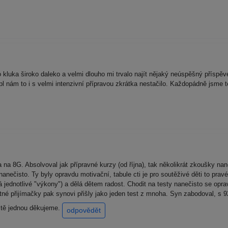
 kluka široko daleko a velmi dlouho mi trvalo najít nějaký neúspěšný přísp
pl nám to i s velmi intenzivní přípravou zkrátka nestačilo. Každopádně jsme t
na 8G. Absolvoval jak přípravné kurzy (od října), tak několikrát zkoušky na
anečisto. Ty byly opravdu motivační, tabule cti je pro soutěživé děti to pr
á jednotlivé "výkony") a dělá dětem radost. Chodit na testy nanečisto se opra
é přijímačky pak synovi přišly jako jeden test z mnoha. Syn zabodoval, s 92
eště jednou děkujeme.
odpovědět