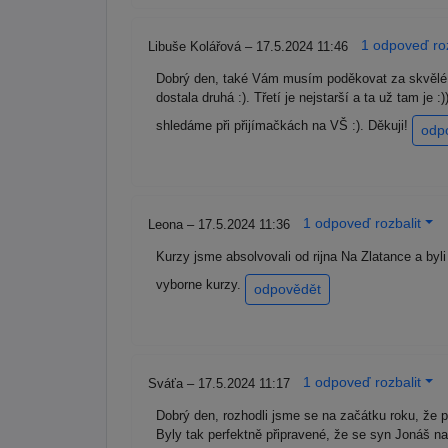
1 odpoveď roz
Libuše Kolářová – 17.5.2024 11:46
Dobrý den, také Vám musím poděkovat za skvělé 
dostala druhá :). Třetí je nejstarší a ta už tam je
shledáme při přijímačkách na VŠ :). Děkuji!
odp
1 odpoveď rozbalit
Leona – 17.5.2024 11:36
Kurzy jsme absolvovali od rijna Na Zlatance a byl
vyborne kurzy.
odpovědět
1 odpoveď rozbalit
Sváťa – 17.5.2024 11:17
Dobrý den, rozhodli jsme se na začátku roku, že p
Byly tak perfektně připravené, že se syn Jonáš 