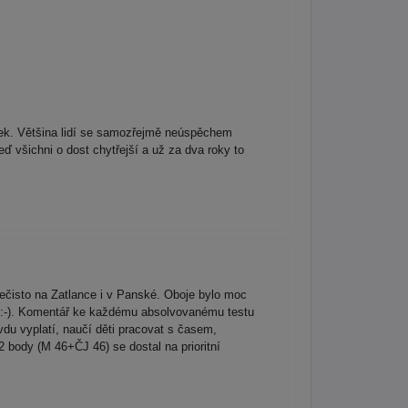
ěvek. Většina lidí se samozřejmě neúspěchem
eď všichni o dost chytřejší a už za dva roky to
nečisto na Zatlance i v Panské. Oboje bylo moc
avé:-). Komentář ke každému absolvovanému testu
vdu vyplatí, naučí děti pracovat s časem,
 body (M 46+ČJ 46) se dostal na prioritní