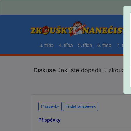
3. třída
4. třída
5. třída
6. třída
7. třída
Diskuse Jak jste dopadli u zkouše
Příspěvky
Přidat příspěvek
Příspěvky