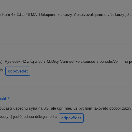
edkem 47 ČJ a 46 MA. Děkujeme za kurzy. Absolvovali jsme u vás kurzy již 
álo). Výsledek 42 z Čj a 38 z M.Diky Vám šel ke zkoušce v pohodě.Velmi ho 
dy.
odpovědět
alit
učástí úspěchu syna na 8G, ale upřímně, už bychom takovéto období zažívat 
dcery :) ještě jednou děkujeme HJ
odpovědět