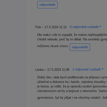
odpovědět
4 odpovědi rozbalit
Petr – 17.5.2024 11:12
Dle reakcí zde to vypadá, že máme nejhloupějšího
chlubit nebude, proč by to dělali. Na osmiletý gym
můžeme zkusit znovu.
odpovědět
1 odpoveď rozbalit
Lenka – 17.5.2024 11:08
Dobrý den, ráda bych poděkovala za přípravu syna 
užitečné a dokonce ho i bavilo, zejména zkoušky n
je bonus, je vidět, že je opravdu osobní (porovnáv
záznamovými archy a bojovat s nervozitou. Samotn
gymnázium, byl by přijat i na všechny ostatní. J