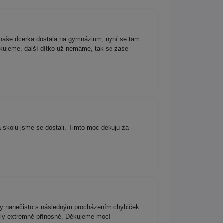
 naše dcerka dostala na gymnázium, nyní se tam
c děkujeme, další dítko už nemáme, tak se zase
a skolu jsme se dostali. Timto moc dekuju za
testy nanečisto s následným procházením chybiček.
yly extrémně přínosné. Děkujeme moc!