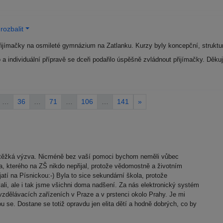
rozbalit
řijímačky na osmileté gymnázium na Zatlanku. Kurzy byly koncepční, struktur
 a individuální přípravě se dceři podařilo úspěšně zvládnout přijímačky. Děk
…
36
…
71
…
106
…
141
»
 těžká výzva. Nicméně bez vaší pomoci bychom neměli vůbec
, kterého na ZŠ nikdo nepřijal, protože vědomostně a životním
tí na Písnickou:-) Byla to sice sekundární škola, protože
li, ale i tak jsme všichni doma nadšení. Za nás elektronický systém
vzdělávacích zařízeních v Praze a v prstenci okolo Prahy. Je mi
 se. Dostane se totiž opravdu jen elita dětí a hodně dobrých, co by