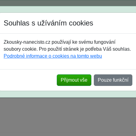
Spustili jsme přihlašování na školní rok 2026/2027!
Souhlas s užíváním cookies
Jak si vybrat
Časté dotazy
Zkousky-nanecisto.cz používají ke svému fungování
8. třída
9. třída
střední
maturanti
soutěže
prázdniny
soubory cookie. Pro použití stránek je potřeba Váš souhlas.
Podrobné informace o cookies na tomto webu
k na SŠ? Vaše ohlasy po skutečných přijímací
Přijmout vše
Pouze funkční