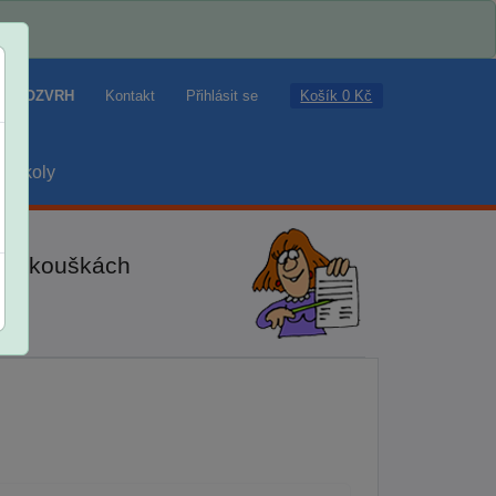
Košík 0 Kč
ROZVRH
Kontakt
Přihlásit se
školy
ch zkouškách