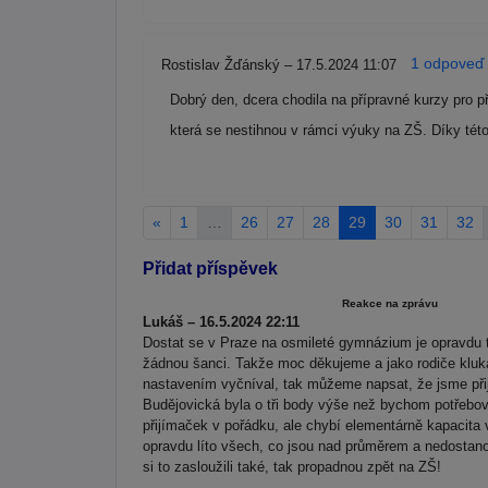
1 odpoveď 
Rostislav Žďánský – 17.5.2024 11:07
Dobrý den, dcera chodila na přípravné kurzy pro p
která se nestihnou v rámci výuky na ZŠ. Díky této
«
1
…
26
27
28
29
30
31
32
Přidat příspěvek
Reakce na zprávu
Lukáš – 16.5.2024 22:11
Dostat se v Praze na osmileté gymnázium je opravdu
žádnou šanci. Takže moc děkujeme a jako rodiče kluka
nastavením vyčníval, tak můžeme napsat, že jsme přija
Budějovická byla o tři body výše než bychom potřebova
přijímaček v pořádku, ale chybí elementárně kapacita 
opravdu líto všech, co jsou nad průměrem a nedostanou
si to zasloužili také, tak propadnou zpět na ZŠ!