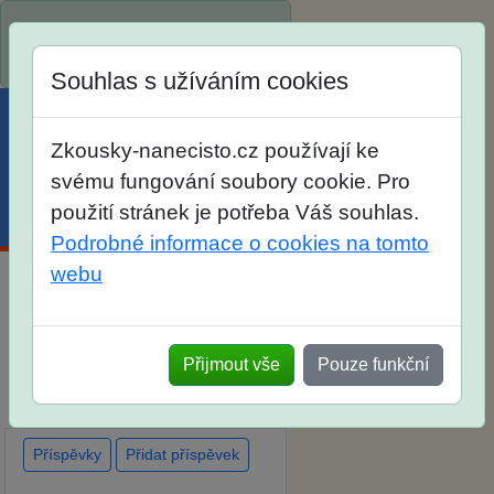
Spustili jsme přihlašování na
školní rok 2026/2027!
Souhlas s užíváním cookies
Zkousky-nanecisto.cz používají ke
svému fungování soubory cookie. Pro
použití stránek je potřeba Váš souhlas.
Menu
Účet
Košík
Podrobné informace o cookies na tomto
webu
Diskuse Jak jste dopadli u
zkoušek na SŠ? Vaše ohlasy
Přijmout vše
Pouze funkční
po skutečných přijímacích
zkouškách
Příspěvky
Přidat příspěvek