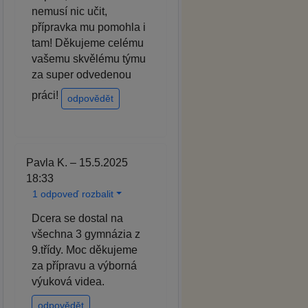
nemusí nic učit,
přípravka mu pomohla i
tam! Děkujeme celému
vašemu skvělému týmu
za super odvedenou
práci!
odpovědět
Pavla K. – 15.5.2025
18:33
1 odpoveď rozbalit
Dcera se dostal na
všechna 3 gymnázia z
9.třídy. Moc děkujeme
za přípravu a výborná
výuková videa.
odpovědět