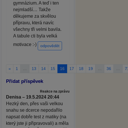
gymnázium. A teď i ten
nejmladší… Takže
děkujeme za skvělou
přípravu, která navíc
všechny tři velmi bavila.
A tabule cti byla velká
motivace :-)
odpovědět
«
1
…
13
14
15
16
17
18
19
…
36
…
7
Přidat příspěvek
Reakce na zprávu
Denisa – 19.5.2024 20:44
Hezký den, přes vaši velkou
snahu se dcerce nepodařilo
napsat dobře test z matiky (na
který jste ji připravovali) a měla