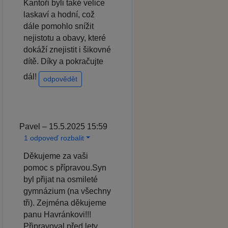
Kantoři byli také velice
laskaví a hodní, což
dále pomohlo snížit
nejistotu a obavy, které
dokáží znejistit i šikovné
dítě. Díky a pokračujte
dál!
odpovědět
Pavel – 15.5.2025 15:59
1 odpoveď rozbalit
Děkujeme za vaši
pomoc s přípravou.Syn
byl přijat na osmileté
gymnázium (na všechny
tři). Zejména děkujeme
panu Havránkovi!!!
Připravoval před lety