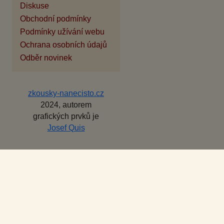
Diskuse
Obchodní podmínky
Podmínky užívání webu
Ochrana osobních údajů
Odběr novinek
zkousky-nanecisto.cz
2024, autorem
grafických prvků je
Josef Quis