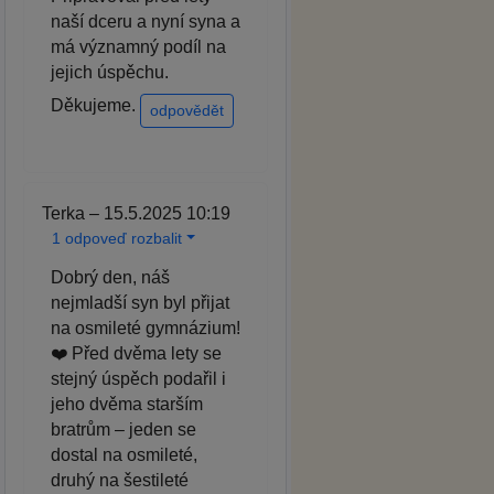
naší dceru a nyní syna a
má významný podíl na
jejich úspěchu.
Děkujeme.
odpovědět
Terka – 15.5.2025 10:19
1 odpoveď rozbalit
Dobrý den, náš
nejmladší syn byl přijat
na osmileté gymnázium!
❤️ Před dvěma lety se
stejný úspěch podařil i
jeho dvěma starším
bratrům – jeden se
dostal na osmileté,
druhý na šestileté