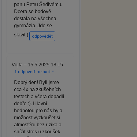
panu Petru Šedivému.
Dcera se bodově
dostala na všechna
gymnázia. Jde se
slavit:)
odpovědět
Vojta – 15.5.2025 18:15
1 odpoveď rozbalit
Dobrý den! Byli jsme
cca 4x na zkušebních
testech a včera dopadli
dobře :). Hlavní
hodnotou pro nás byla
možnost vyzkoušet si
atmosféru bez rizika a
snížit stres u zkoušek.