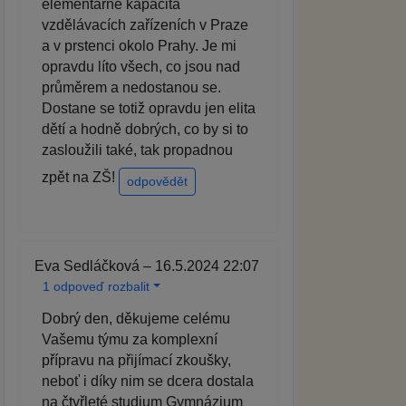
elementárně kapacita
vzdělávacích zařízeních v Praze
a v prstenci okolo Prahy. Je mi
opravdu líto všech, co jsou nad
průměrem a nedostanou se.
Dostane se totiž opravdu jen elita
dětí a hodně dobrých, co by si to
zasloužili také, tak propadnou
zpět na ZŠ!
odpovědět
Eva Sedláčková – 16.5.2024 22:07
1 odpoveď rozbalit
Dobrý den, děkujeme celému
Vašemu týmu za komplexní
přípravu na přijímací zkoušky,
neboť i díky nim se dcera dostala
na čtyřleté studium Gymnázium