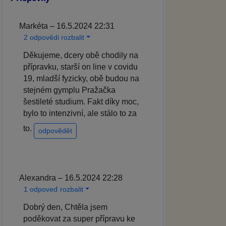
Markéta – 16.5.2024 22:31
2 odpovědi rozbalit
Děkujeme, dcery obě chodily na
přípravku, starší on line v covidu
19, mladší fyzicky, obě budou na
stejném gymplu Pražačka
šestileté studium. Fakt díky moc,
bylo to intenzivní, ale stálo to za
to.
odpovědět
Alexandra – 16.5.2024 22:28
1 odpoveď rozbalit
Dobrý den, Chtěla jsem
poděkovat za super přípravu ke