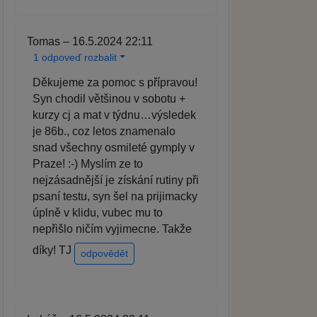
Tomas – 16.5.2024 22:11
1 odpoveď rozbalit
Děkujeme za pomoc s přípravou!
Syn chodil většinou v sobotu +
kurzy cj a mat v týdnu…výsledek
je 86b., coz letos znamenalo
snad všechny osmileté gymply v
Praze! :-) Myslím ze to
nejzásadnější je získání rutiny při
psaní testu, syn šel na prijimacky
úplně v klidu, vubec mu to
nepřišlo ničím vyjimecne. Takže
díky! TJ
odpovědět