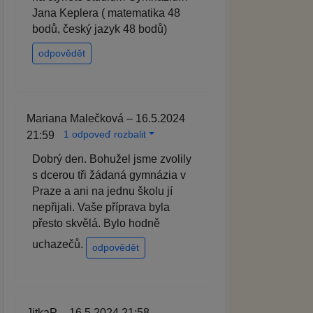
Jana Keplera ( matematika 48
bodů, český jazyk 48 bodů)
odpovědět
Mariana Malečková – 16.5.2024
1 odpoveď rozbalit
21:59
Dobrý den. Bohužel jsme zvolily
s dcerou tři žádaná gymnázia v
Praze a ani na jednu školu jí
nepřijali. Vaše příprava byla
přesto skvělá. Bylo hodně
uchazečů.
odpovědět
JitkaP – 16.5.2024 21:58