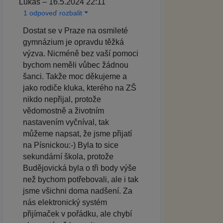
Lukáš – 16.5.2024 22:11
1 odpoveď rozbalit
Dostat se v Praze na osmileté
gymnázium je opravdu těžká
výzva. Nicméně bez vaší pomoci
bychom neměli vůbec žádnou
šanci. Takže moc děkujeme a
jako rodiče kluka, kterého na ZŠ
nikdo nepřijal, protože
vědomostně a životním
nastavením vyčníval, tak
můžeme napsat, že jsme přijatí
na Písnickou:-) Byla to sice
sekundární škola, protože
Budějovická byla o tři body výše
než bychom potřebovali, ale i tak
jsme všichni doma nadšení. Za
nás elektronický systém
přijímaček v pořádku, ale chybí