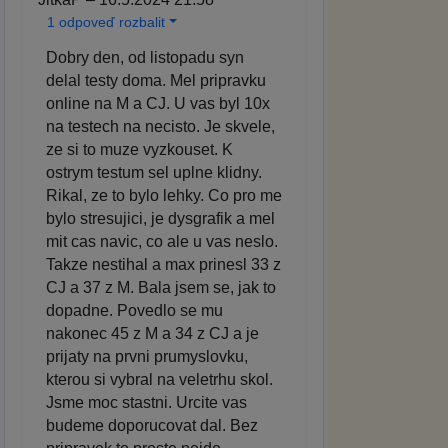
1 odpoveď rozbalit
Dobry den, od listopadu syn
delal testy doma. Mel pripravku
online na M a CJ. U vas byl 10x
na testech na necisto. Je skvele,
ze si to muze vyzkouset. K
ostrym testum sel uplne klidny.
Rikal, ze to bylo lehky. Co pro me
bylo stresujici, je dysgrafik a mel
mit cas navic, co ale u vas neslo.
Takze nestihal a max prinesl 33 z
CJ a 37 z M. Bala jsem se, jak to
dopadne. Povedlo se mu
nakonec 45 z M a 34 z CJ a je
prijaty na prvni prumyslovku,
kterou si vybral na veletrhu skol.
Jsme moc stastni. Urcite vas
budeme doporucovat dal. Bez