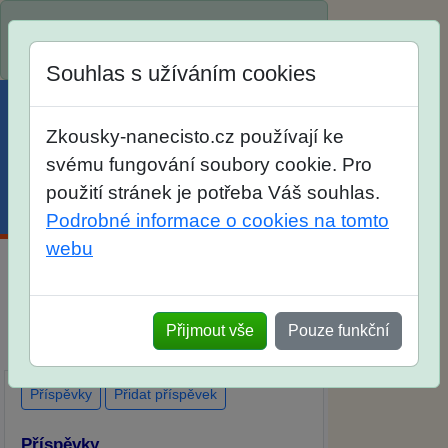
Spustili jsme přihlašování na školní rok
2026/2027!
Souhlas s užíváním cookies
Zkousky-nanecisto.cz používají ke
svému fungování soubory cookie. Pro
použití stránek je potřeba Váš souhlas.
Menu
Účet
Košík
Podrobné informace o cookies na tomto
webu
Diskuse Jak jste dopadli u zkoušek na
SŠ? Vaše ohlasy po skutečných
Přijmout vše
Pouze funkční
přijímacích zkouškách
Příspěvky
Přidat příspěvek
Příspěvky