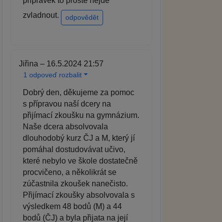
pripravek to proste nejde
zvladnout.
odpovědět
Jiřina – 16.5.2024 21:57
1 odpoveď rozbalit
Dobrý den, děkujeme za pomoc
s přípravou naší dcery na
přijímací zkoušku na gymnázium.
Naše dcera absolvovala
dlouhodobý kurz ČJ a M, který jí
pomáhal dostudovávat učivo,
které nebylo ve škole dostatečně
procvičeno, a několikrát se
zúčastnila zkoušek nanečisto.
Přijímací zkoušky absolvovala s
výsledkem 48 bodů (M) a 44
bodů (ČJ) a byla přijata na její