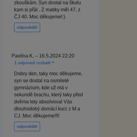
zkouškám. Syn dostal na školu
kam si přál . Z matiky měl 47, z
ČJ 40. Moc děkujeme!:)
odpovědět
Pavlína K. – 16.5.2024 22:20
1 odpoveď rozbalit
Dobry den, taky moc děkujeme,
syn se dostal na osmileté
gymnázium, kde už má v
sekundě brachu, který taky před
dvěma lety absolvoval Vás
dlouhodobý domácí kurz z M a
CJ. Moc děkujeme!!!!
odpovědět