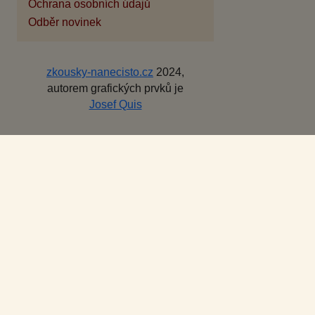
Ochrana osobních údajů
Odběr novinek
zkousky-nanecisto.cz
2024,
autorem grafických prvků je
Josef Quis