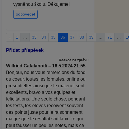
vysněnou školu. Děkujeme!
odpovědět
«
1
…
33
34
35
36
37
38
39
…
71
…
1
Přidat příspěvek
Reakce na zprávu
Wilfried Catalanotti – 16.5.2024 21:55
Bonjour, nous vous remercions du fond
du coeur, toutes les formules, online ou
presentielles ainsi que le materiel sont
excellents, bravo a vos equipes et
felicitations. Une seule chose, pendant
les tests, les eleves recoivent souvent
des points juste pour le raisonnement
malgre que le resultat soit faux, ce qui
peut fausser un peu les notes, mais ce