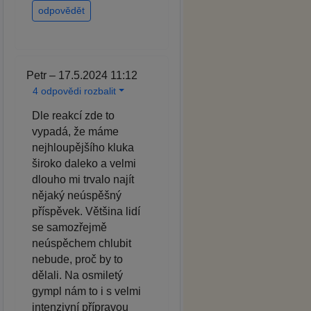
odpovědět
Petr – 17.5.2024 11:12
4 odpovědi rozbalit
Dle reakcí zde to
vypadá, že máme
nejhloupějšího kluka
široko daleko a velmi
dlouho mi trvalo najít
nějaký neúspěšný
příspěvek. Většina lidí
se samozřejmě
neúspěchem chlubit
nebude, proč by to
dělali. Na osmiletý
gympl nám to i s velmi
intenzivní přípravou