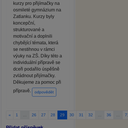
kurzy pro přijímačky na
osmileté gymnázium na
Zatlanku. Kurzy byly
koncepční,
strukturované a
motivační a doplnili
chybějící témata, která
se nestihnou v rámci
výuky na ZŠ. Díky této a
individuální přípravě se
dceři podařilo úspěšně
zvládnout přijímačky.
Děkujeme za pomoc při
přípravě.
odpovědět
«
1
…
26
27
28
29
30
31
32
…
36
…
7
Přidat příspěvek