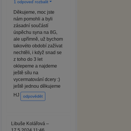
1 odpoveď rozbalit
Děkujeme, moc jste
nám pomohli a byli
zásadní součástí
úspěchu syna na 8G,
ale upřímně, už bychom
takovéto období zažívat
nechtěli, i když snad se
z toho do 3 let
oklepeme a najdeme
ještě sílu na
vycermatování dcery :)
ještě jednou děkujeme
HJ
odpovědět
Libuše Kolářová –
17.5.2024 11:46