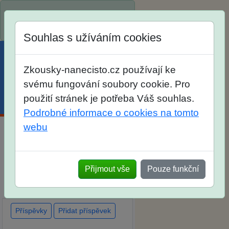
Spustili jsme přihlašování na
školní rok 2026/2027!
Souhlas s užíváním cookies
Zkousky-nanecisto.cz používají ke
svému fungování soubory cookie. Pro
použití stránek je potřeba Váš souhlas.
Menu
Účet
Košík
Podrobné informace o cookies na tomto
webu
Diskuse Jak jste dopadli u
zkoušek na SŠ? Vaše ohlasy
Přijmout vše
Pouze funkční
po skutečných přijímacích
zkouškách
Příspěvky
Přidat příspěvek