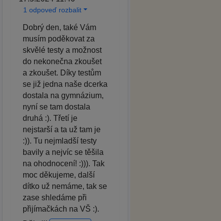
1 odpoveď rozbalit
Dobrý den, také Vám
musím poděkovat za
skvělé testy a možnost
do nekonečna zkoušet
a zkoušet. Díky testům
se již jedna naše dcerka
dostala na gymnázium,
nyní se tam dostala
druhá :). Třetí je
nejstarší a ta už tam je
:)). Tu nejmladší testy
bavily a nejvíc se těšila
na ohodnocení! :))). Tak
moc děkujeme, další
dítko už nemáme, tak se
zase shledáme při
přijímačkách na VŠ :).