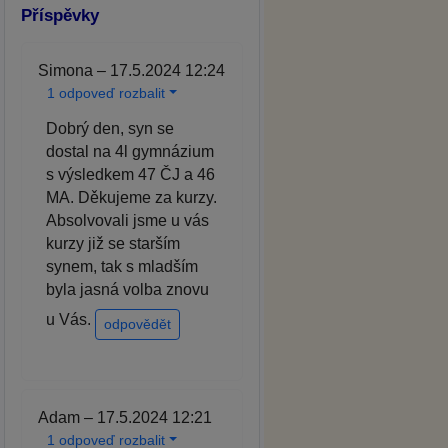
Příspěvky
Simona – 17.5.2024 12:24
1 odpoveď rozbalit
Dobrý den, syn se
dostal na 4l gymnázium
s výsledkem 47 ČJ a 46
MA. Děkujeme za kurzy.
Absolvovali jsme u vás
kurzy již se starším
synem, tak s mladším
byla jasná volba znovu
u Vás.
odpovědět
Adam – 17.5.2024 12:21
1 odpoveď rozbalit