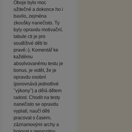
Oboje bylo moc
užitečné a dokonce ho i
bavilo, zejména
zkoušky nanečisto. Ty
byly opravdu motivační,
tabule cti je pro
soutěživé děti to
pravé:-). Komentář ke
každému
absolvovanému testu je
bonus, je vidět, že je
opravdu osobní
(porovnává jednotlivé
"výkony") a dělá dětem
radost. Chodit na testy
nanečisto se opravdu
vyplatí, naučí děti
pracovat s časem,
záznamovými archy a
bojovat s nervozitou.