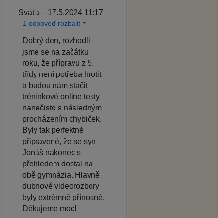
Sváťa – 17.5.2024 11:17
1 odpoveď rozbalit
Dobrý den, rozhodli
jsme se na začátku
roku, že přípravu z 5.
třídy není potřeba hrotit
a budou nám stačit
tréninkové online testy
nanečisto s následným
procházením chybiček.
Byly tak perfektně
připravené, že se syn
Jonáš nakonec s
přehledem dostal na
obě gymnázia. Hlavně
dubnové videorozbory
byly extrémně přínosné.
Děkujeme moc!