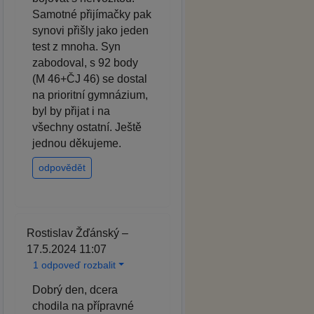
Samotné přijímačky pak
synovi přišly jako jeden
test z mnoha. Syn
zabodoval, s 92 body
(M 46+ČJ 46) se dostal
na prioritní gymnázium,
byl by přijat i na
všechny ostatní. Ještě
jednou děkujeme.
odpovědět
Rostislav Žďánský –
17.5.2024 11:07
1 odpoveď rozbalit
Dobrý den, dcera
chodila na přípravné