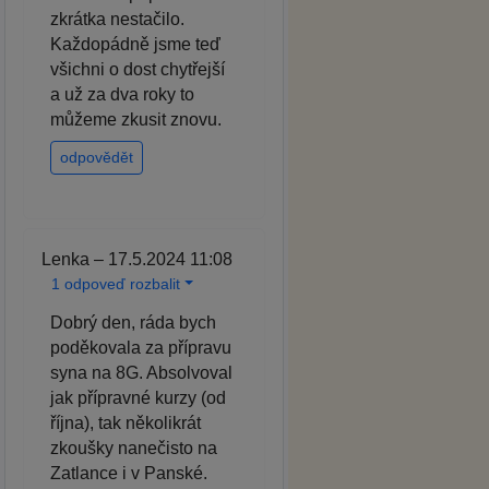
zkrátka nestačilo.
Každopádně jsme teď
všichni o dost chytřejší
a už za dva roky to
můžeme zkusit znovu.
odpovědět
Lenka – 17.5.2024 11:08
1 odpoveď rozbalit
Dobrý den, ráda bych
poděkovala za přípravu
syna na 8G. Absolvoval
jak přípravné kurzy (od
října), tak několikrát
zkoušky nanečisto na
Zatlance i v Panské.