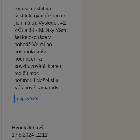
Syn se dostal na
šestileté gymnázium (je
jich málo). Výsledek 42
z Čj a 38 z M.Diky Vám
šel ke zkoušce v
pohodě.Velmi ho
posunula Vaše
hodnocení a
povzbuzování, které u
rodičů moc
nefungují.Našel si u
Vás nové kamarády.
odpovědět
Hynek Jebavý –
17.5.2024 12:11