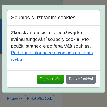
Spustili jsme přihlašování na
školní rok 2026/2027!
Souhlas s užíváním cookies
Zkousky-nanecisto.cz používají ke
svému fungování soubory cookie. Pro
použití stránek je potřeba Váš souhlas.
Menu
Účet
Košík
Podrobné informace o cookies na tomto
webu
Diskuse Jak jste dopadli u
zkoušek na SŠ? Vaše ohlasy
Přijmout vše
Pouze funkční
po skutečných přijímacích
zkouškách
Příspěvky
Přidat příspěvek