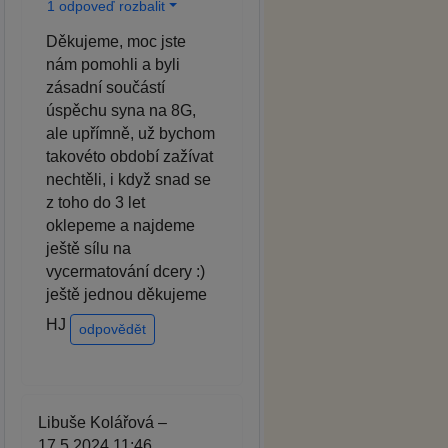
1 odpoveď rozbalit
Děkujeme, moc jste
nám pomohli a byli
zásadní součástí
úspěchu syna na 8G,
ale upřímně, už bychom
takovéto období zažívat
nechtěli, i když snad se
z toho do 3 let
oklepeme a najdeme
ještě sílu na
vycermatování dcery :)
ještě jednou děkujeme
HJ
odpovědět
Libuše Kolářová –
17.5.2024 11:46