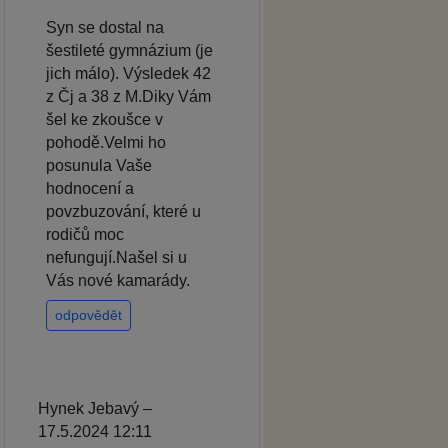
Syn se dostal na
šestileté gymnázium (je
jich málo). Výsledek 42
z Čj a 38 z M.Diky Vám
šel ke zkoušce v
pohodě.Velmi ho
posunula Vaše
hodnocení a
povzbuzování, které u
rodičů moc
nefungují.Našel si u
Vás nové kamarády.
odpovědět
Hynek Jebavý –
17.5.2024 12:11