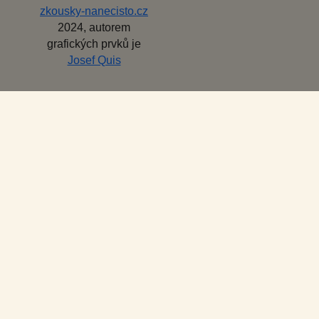
zkousky-nanecisto.cz
2024, autorem
grafických prvků je
Josef Quis