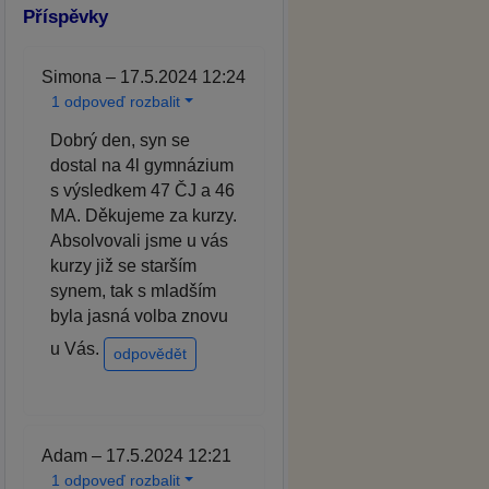
Příspěvky
Simona – 17.5.2024 12:24
1 odpoveď rozbalit
Dobrý den, syn se
dostal na 4l gymnázium
s výsledkem 47 ČJ a 46
MA. Děkujeme za kurzy.
Absolvovali jsme u vás
kurzy již se starším
synem, tak s mladším
byla jasná volba znovu
u Vás.
odpovědět
Adam – 17.5.2024 12:21
1 odpoveď rozbalit