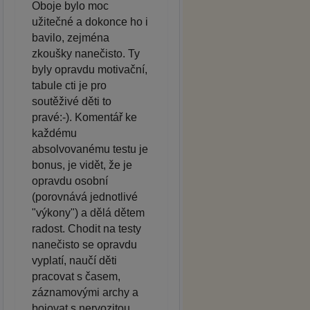
Oboje bylo moc
užitečné a dokonce ho i
bavilo, zejména
zkoušky nanečisto. Ty
byly opravdu motivační,
tabule cti je pro
soutěživé děti to
pravé:-). Komentář ke
každému
absolvovanému testu je
bonus, je vidět, že je
opravdu osobní
(porovnává jednotlivé
"výkony") a dělá dětem
radost. Chodit na testy
nanečisto se opravdu
vyplatí, naučí děti
pracovat s časem,
záznamovými archy a
bojovat s nervozitou.