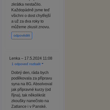
zkrátka nestačilo.
Každopádně jsme teď
všichni o dost chytřejší
a už za dva roky to
můžeme zkusit znovu.
odpovědět
Lenka – 17.5.2024 11:08
1 odpoveď rozbalit
Dobrý den, ráda bych
poděkovala za přípravu
syna na 8G. Absolvoval
jak přípravné kurzy (od
října), tak několikrát
zkoušky nanečisto na
Zatlance i v Panské.