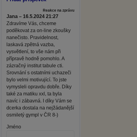
Reakce na zprávu
Jana – 16.5.2024 21:27
Zdravíme Vás, chceme
poděkovat za on-line zkoušky
nanečisto. Pravidelnost,
laskavá zpětná vazba,
vysvětlení, to vše nám při
přípravě hodně pomohlo. A
zázračný institut tabule cti.
Srovnání s ostatními uchazeči
bylo velmi motivující. To jste
vymysleli opravdu dobře. Díky
také za matiku xxl, ta byla
navíc i zábavná. I díky Vám se
dcerka dostala na nejžádanější
osmiletý gympl v ČR 8-)
Jméno