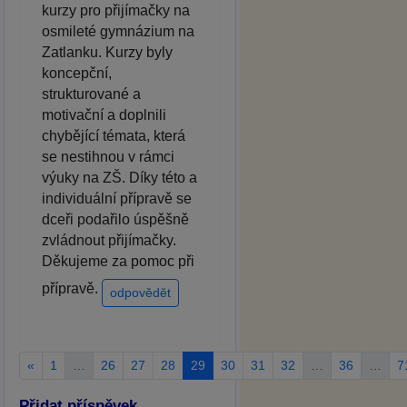
kurzy pro přijímačky na
osmileté gymnázium na
Zatlanku. Kurzy byly
koncepční,
strukturované a
motivační a doplnili
chybějící témata, která
se nestihnou v rámci
výuky na ZŠ. Díky této a
individuální přípravě se
dceři podařilo úspěšně
zvládnout přijímačky.
Děkujeme za pomoc při
přípravě.
odpovědět
«
1
…
26
27
28
29
30
31
32
…
36
…
7
Přidat příspěvek