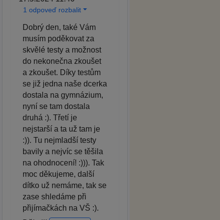
1 odpoveď rozbalit
Dobrý den, také Vám
musím poděkovat za
skvělé testy a možnost
do nekonečna zkoušet
a zkoušet. Díky testům
se již jedna naše dcerka
dostala na gymnázium,
nyní se tam dostala
druhá :). Třetí je
nejstarší a ta už tam je
:)). Tu nejmladší testy
bavily a nejvíc se těšila
na ohodnocení! :))). Tak
moc děkujeme, další
dítko už nemáme, tak se
zase shledáme při
přijímačkách na VŠ :).