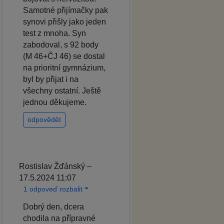
Samotné přijímačky pak
synovi přišly jako jeden
test z mnoha. Syn
zabodoval, s 92 body
(M 46+ČJ 46) se dostal
na prioritní gymnázium,
byl by přijat i na
všechny ostatní. Ještě
jednou děkujeme.
odpovědět
Rostislav Žďánský –
17.5.2024 11:07
1 odpoveď rozbalit
Dobrý den, dcera
chodila na přípravné