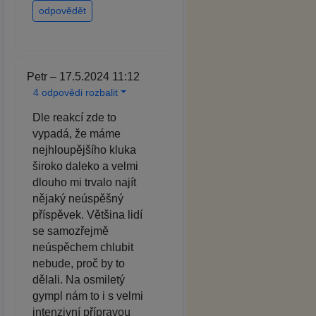
odpovědět
Petr – 17.5.2024 11:12
4 odpovědi rozbalit
Dle reakcí zde to
vypadá, že máme
nejhloupějšího kluka
široko daleko a velmi
dlouho mi trvalo najít
nějaký neúspěšný
příspěvek. Většina lidí
se samozřejmě
neúspěchem chlubit
nebude, proč by to
dělali. Na osmiletý
gympl nám to i s velmi
intenzivní přípravou