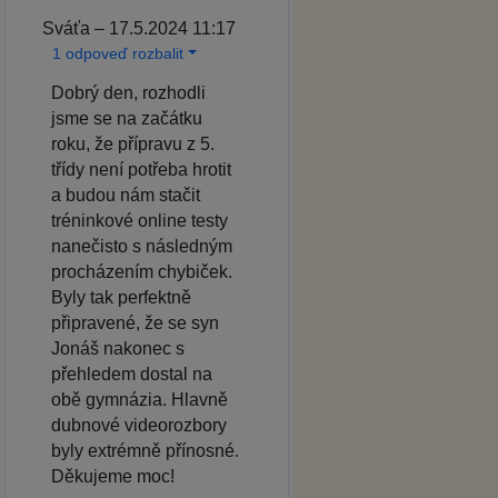
Sváťa – 17.5.2024 11:17
1 odpoveď rozbalit
Dobrý den, rozhodli
jsme se na začátku
roku, že přípravu z 5.
třídy není potřeba hrotit
a budou nám stačit
tréninkové online testy
nanečisto s následným
procházením chybiček.
Byly tak perfektně
připravené, že se syn
Jonáš nakonec s
přehledem dostal na
obě gymnázia. Hlavně
dubnové videorozbory
byly extrémně přínosné.
Děkujeme moc!