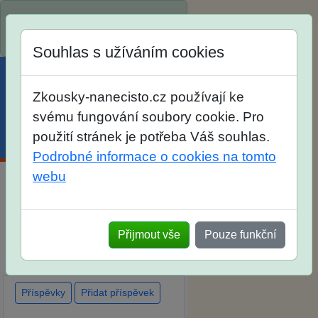
Spustili jsme přihlašování na
školní rok 2026/2027!
Souhlas s užíváním cookies
Zkousky-nanecisto.cz používají ke
svému fungování soubory cookie. Pro
použití stránek je potřeba Váš souhlas.
Menu
Účet
Košík
Podrobné informace o cookies na tomto
webu
Diskuse Jak jste dopadli u
zkoušek na SŠ? Vaše ohlasy
Přijmout vše
Pouze funkční
po skutečných přijímacích
zkouškách
Příspěvky
Přidat příspěvek