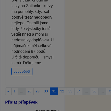
Syn 9.třída, chodil na
testy na Zatlanku, kurzy
mu pomohly, když šel
poprvé testy nedopadly
nejlépe. Ocenili jsme
tedy, že výsledky testů
věděl hned a mohl si
nedostatky doplňovat. U
přijímaček měl celkové
hodnocení 87 bodů.
Určitě doporučuji, smysl
to má. Děkujeme.
odpovědět
«
1
…
28
29
30
31
32
33
34
…
36
…
7
Přidat příspěvek
Reakce na zprávu