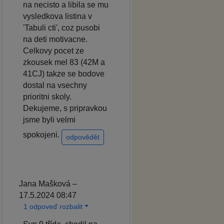
na necisto a libila se mu
vysledkova listina v
'Tabuli cti', coz pusobi
na deti motivacne.
Celkovy pocet ze
zkousek mel 83 (42M a
41CJ) takze se bodove
dostal na vsechny
prioritni skoly.
Dekujeme, s pripravkou
jsme byli velmi
spokojeni.
odpovědět
Jana Mašková –
17.5.2024 08:47
1 odpoveď rozbalit