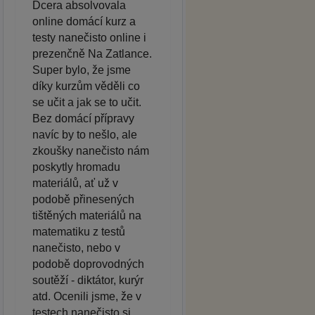
Dcera absolvovala
online domácí kurz a
testy nanečisto online i
prezenčně Na Zatlance.
Super bylo, že jsme
díky kurzům věděli co
se učit a jak se to učit.
Bez domácí přípravy
navíc by to nešlo, ale
zkoušky nanečisto nám
poskytly hromadu
materiálů, ať už v
podobě přinesených
tištěných materiálů na
matematiku z testů
nanečisto, nebo v
podobě doprovodných
soutěží - diktátor, kurýr
atd. Ocenili jsme, že v
testech nanečisto si