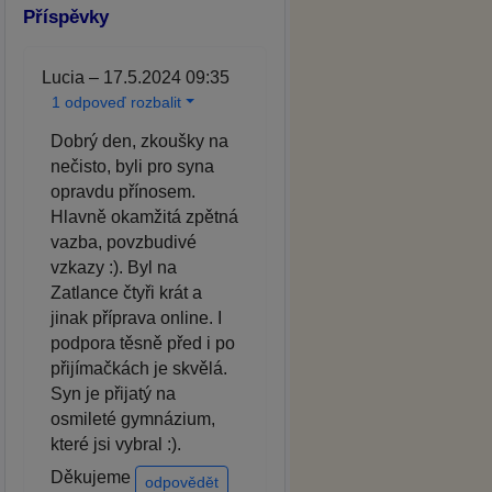
Příspěvky
Lucia – 17.5.2024 09:35
1 odpoveď rozbalit
Dobrý den, zkoušky na
nečisto, byli pro syna
opravdu přínosem.
Hlavně okamžitá zpětná
vazba, povzbudivé
vzkazy :). Byl na
Zatlance čtyři krát a
jinak příprava online. I
podpora těsně před i po
přijímačkách je skvělá.
Syn je přijatý na
osmileté gymnázium,
které jsi vybral :).
Děkujeme
odpovědět