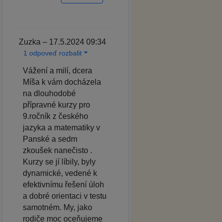
Zuzka – 17.5.2024 09:34
1 odpoveď rozbalit
Vážení a milí, dcera
Míša k vám docházela
na dlouhodobé
přípravné kurzy pro
9.ročník z českého
jazyka a matematiky v
Panské a sedm
zkoušek nanečisto .
Kurzy se jí líbily, byly
dynamické, vedené k
efektivnímu řešení úloh
a dobré orientaci v testu
samotném. My, jako
rodiče moc oceňujeme