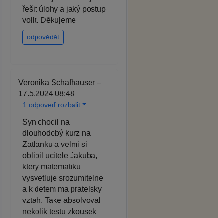
řešit úlohy a jaký postup
volit. Děkujeme
odpovědět
Veronika Schafhauser –
17.5.2024 08:48
1 odpoveď rozbalit
Syn chodil na
dlouhodobý kurz na
Zatlanku a velmi si
oblibil ucitele Jakuba,
ktery matematiku
vysvetluje srozumitelne
a k detem ma pratelsky
vztah. Take absolvoval
nekolik testu zkousek