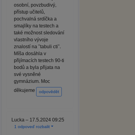
osobní, povzbudivý,
přístup učitelů,
pochvalná srdíčka a
smajlíky na testech a
také možnost sledování
vlastního vývoje
znalostí na "tabuli cti".
Míša dosáhla v
přijímacích testech 90-ti
bodů a byla přijata na
své vysněné
gymnázium. Moc
děkujeme
odpovědět
Lucka – 17.5.2024 09:25
1 odpoveď rozbalit