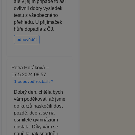
ale v jejím případě to asi
ovlivnil dobry výsledek
testu z všeobecného
přehledu. U přijímaček
hůře dopadla z ČJ.
odpovědět
Petra Horáková –
17.5.2024 08:57
1 odpoveď rozbalit
Dobrý den, chtěla bych
vám poděkovat, ač jsme
do kurzů naskočili dost
pozdě, dcera se na
osmileté gymnázium
dostala. Díky vám se
naučila, jak snadněji