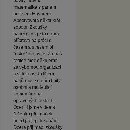
bavily, hlavně
matematika s panem
učitelem Husarem.
Absolvovala několikrát i
sobotní Zkoušky
nanečisto - je to dobrá
příprava na práci s
časem a stresem při
"ostré" zkoušce. Za nás
rodiče moc děkujeme
za výbornou organizaci
a vstřícnost k dětem,
např. moc se nám líbily
osobní a motivující
komentáře na
opravených testech.
Ocenili jsme videa s
řešením přijímaček
hned po jejich konání.
Dcera přijímací zkoušky