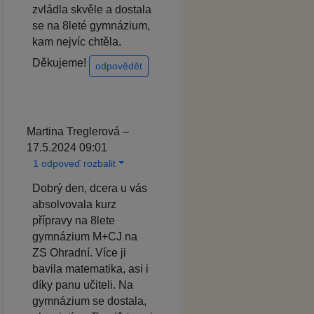
zvládla skvěle a dostala
se na 8leté gymnázium,
kam nejvíc chtěla.
Děkujeme!
odpovědět
Martina Treglerová –
17.5.2024 09:01
1 odpoveď rozbalit
Dobrý den, dcera u vás
absolvovala kurz
přípravy na 8lete
gymnázium M+CJ na
ZS Ohradní. Více ji
bavila matematika, asi i
díky panu učiteli. Na
gymnázium se dostala,