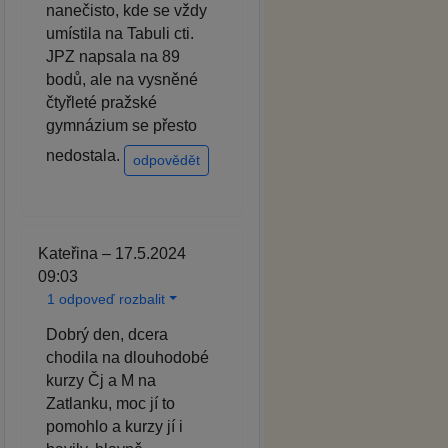
nanečisto, kde se vždy
umístila na Tabuli cti.
JPZ napsala na 89
bodů, ale na vysněné
čtyřleté pražské
gymnázium se přesto
nedostala.
odpovědět
Kateřina – 17.5.2024
09:03
1 odpoveď rozbalit
Dobrý den, dcera
chodila na dlouhodobé
kurzy Čj a M na
Zatlanku, moc jí to
pomohlo a kurzy jí i