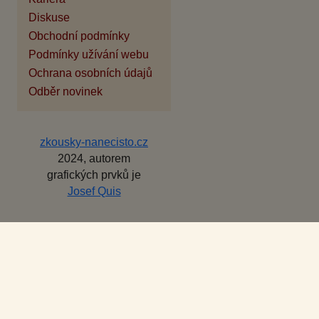
Diskuse
Obchodní podmínky
Podmínky užívání webu
Ochrana osobních údajů
Odběr novinek
zkousky-nanecisto.cz
2024, autorem
grafických prvků je
Josef Quis