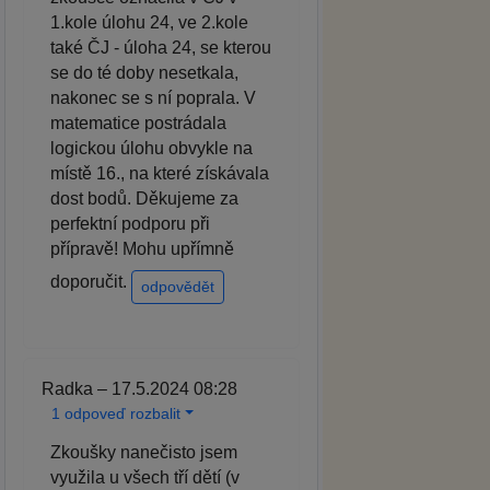
1.kole úlohu 24, ve 2.kole
také ČJ - úloha 24, se kterou
se do té doby nesetkala,
nakonec se s ní poprala. V
matematice postrádala
logickou úlohu obvykle na
místě 16., na které získávala
dost bodů. Děkujeme za
perfektní podporu při
přípravě! Mohu upřímně
doporučit.
odpovědět
Radka – 17.5.2024 08:28
1 odpoveď rozbalit
Zkoušky nanečisto jsem
využila u všech tří dětí (v