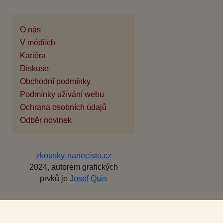
O nás
V médiích
Kariéra
Diskuse
Obchodní podmínky
Podmínky užívání webu
Ochrana osobních údajů
Odběr novinek
zkousky-nanecisto.cz
2024, autorem grafických
prvků je
Josef Quis