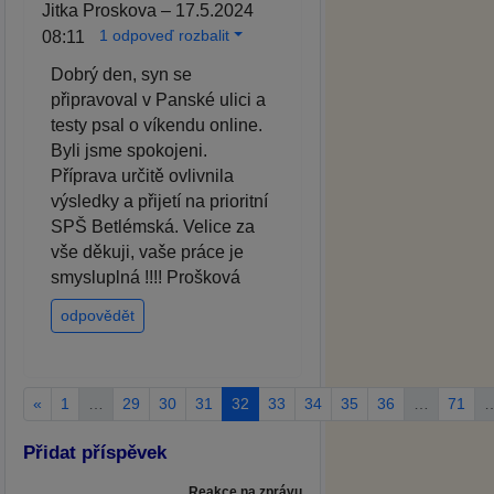
Jitka Proskova – 17.5.2024
1 odpoveď rozbalit
08:11
Dobrý den, syn se
připravoval v Panské ulici a
testy psal o víkendu online.
Byli jsme spokojeni.
Příprava určitě ovlivnila
výsledky a přijetí na prioritní
SPŠ Betlémská. Velice za
vše děkuji, vaše práce je
smysluplná !!!! Prošková
odpovědět
«
1
…
29
30
31
32
33
34
35
36
…
71
Přidat příspěvek
Reakce na zprávu