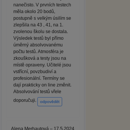
nanečisto. V prvních testech
měla okolo 20 bodů,
postupně s velkým úsilím se
zlepšila na 43 , 41, na 1.
zvolenou školu se dostala.
Výsledek testů byl přímo
úměrný absolvovanému
počtu testů. Atmosféra je
zkoušková a testy jsou na
místě opraveny. Učitelé jsou
vstřícní, povzbudiví a
profesionální. Termíny se
dají prakticky on line změnit.
Absolvování testů vřele
doporučuji.
odpovědět
Alena Merhautová – 17.5.2024