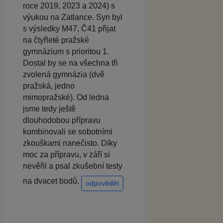
roce 2019, 2023 a 2024) s
výukou na Zatlance. Syn byl
s výsledky M47, Č41 přijat
na čtyřleté pražské
gymnázium s prioritou 1.
Dostal by se na všechna tři
zvolená gymnázia (dvě
pražská, jedno
mimopražské). Od ledna
jsme tedy ještě
dlouhodobou přípravu
kombinovali se sobotními
zkouškami nanečisto. Díky
moc za přípravu, v září si
nevěřil a psal zkušební testy
na dvacet bodů.
odpovědět