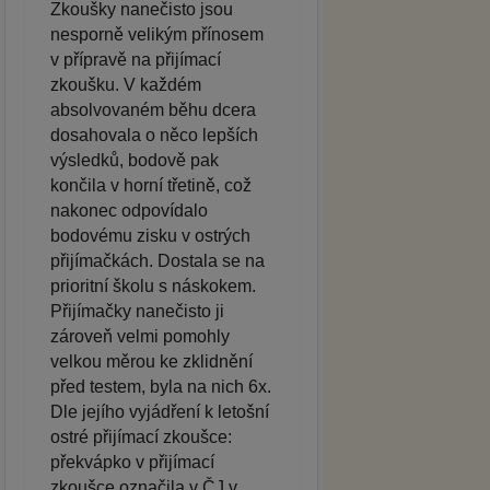
Zkoušky nanečisto jsou
nesporně velikým přínosem
v přípravě na přijímací
zkoušku. V každém
absolvovaném běhu dcera
dosahovala o něco lepších
výsledků, bodově pak
končila v horní třetině, což
nakonec odpovídalo
bodovému zisku v ostrých
přijímačkách. Dostala se na
prioritní školu s náskokem.
Přijímačky nanečisto ji
zároveň velmi pomohly
velkou měrou ke zklidnění
před testem, byla na nich 6x.
Dle jejího vyjádření k letošní
ostré přijímací zkoušce:
překvápko v přijímací
zkoušce označila v ČJ v