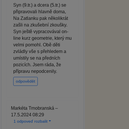
Syn (9.tr.) a dcera (5.tr.) se
připravovali hlavně doma,
Na Zatlanku pak několikrát
zašli na zkušební zkoušky.
Syn ještě vypracovával on-
line kurz geometrie, který mu
velmi pomohl. Obě děti
zvládly vše s přehledem a
umístily se na předních
pozicích. Jsem ráda, že
přípravu nepodcenily.
odpovědět
Markéta Trnobranská –
17.5.2024 08:29
1 odpoveď rozbalit