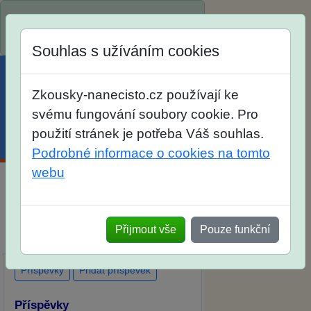
Spustili jsme přihlašování na školní
rok 2026/2027!
Souhlas s užíváním cookies
Zkousky-nanecisto.cz používají ke
svému fungování soubory cookie. Pro
použití stránek je potřeba Váš souhlas.
Menu
Účet
Košík
Podrobné informace o cookies na tomto
webu
Diskuse Jak jste dopadli u zkoušek
na SŠ? Vaše ohlasy po skutečných
Přijmout vše
Pouze funkční
přijímacích zkouškách
Příspěvky
Přidat příspěvek
Příspěvky