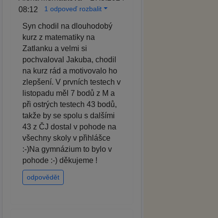
1 odpoveď rozbalit
08:12
Syn chodil na dlouhodobý
kurz z matematiky na
Zatlanku a velmi si
pochvaloval Jakuba, chodil
na kurz rád a motivovalo ho
zlepšení. V prvních testech v
listopadu měl 7 bodů z M a
při ostrých testech 43 bodů,
takže by se spolu s dalšími
43 z ČJ dostal v pohode na
všechny skoly v přihlášce
:-)Na gymnázium to bylo v
pohode :-) děkujeme !
odpovědět