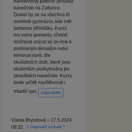
navštěvoval páteční zkoušky
nanečisto na Zatlance.
Dostal by se na všechna tři
osmiletá gymnázia, kde měl
podanou přihlášku. Kurzy
mu velmi pomohly, včetně
možnosti vracet se on-line k
probíraným tématům nebo
trénovat navíc dle
zkušebních úloh, které jsou
studentům poskytovány po
zkouškách nanečisto. Kurzy
bude určitě navštěvovat i
mladší syn.
odpovědět
Vlasta Bryndová – 17.5.2024
1 odpoveď rozbalit
08:32