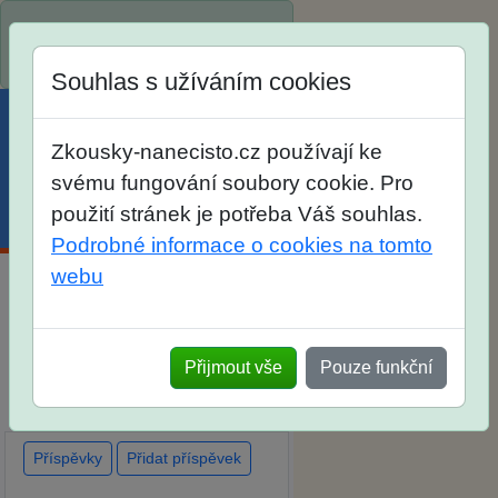
Spustili jsme přihlašování na
školní rok 2026/2027!
Souhlas s užíváním cookies
Zkousky-nanecisto.cz používají ke
svému fungování soubory cookie. Pro
použití stránek je potřeba Váš souhlas.
Menu
Účet
Košík
Podrobné informace o cookies na tomto
webu
Diskuse Jak jste dopadli u
zkoušek na SŠ? Vaše ohlasy
Přijmout vše
Pouze funkční
po skutečných přijímacích
zkouškách
Příspěvky
Přidat příspěvek