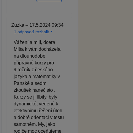
Zuzka – 17.5.2024 09:34
1 odpoveď rozbalit
Vážení a milí, dcera
Míša k vám docházela
na dlouhodobé
přípravné kurzy pro
9.ročník z českého
jazyka a matematiky v
Panské a sedm
zkoušek nanečisto .
Kurzy se jí líbily, byly
dynamické, vedené k
efektivnímu řešení úloh
a dobré orientaci v testu
samotném. My, jako
rodiče moc oceňujeme