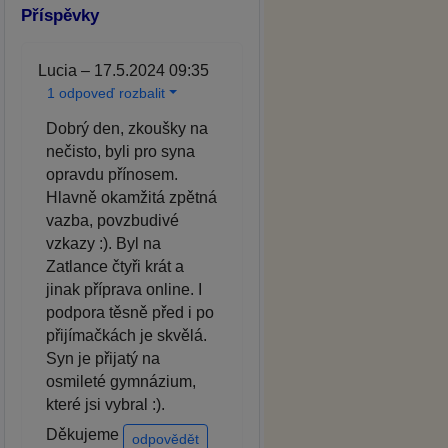
Příspěvky
Lucia – 17.5.2024 09:35
1 odpoveď rozbalit
Dobrý den, zkoušky na
nečisto, byli pro syna
opravdu přínosem.
Hlavně okamžitá zpětná
vazba, povzbudivé
vzkazy :). Byl na
Zatlance čtyři krát a
jinak příprava online. I
podpora těsně před i po
přijímačkách je skvělá.
Syn je přijatý na
osmileté gymnázium,
které jsi vybral :).
Děkujeme
odpovědět