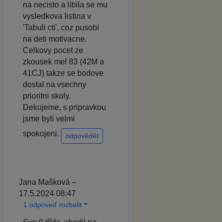
na necisto a libila se mu
vysledkova listina v
'Tabuli cti', coz pusobi
na deti motivacne.
Celkovy pocet ze
zkousek mel 83 (42M a
41CJ) takze se bodove
dostal na vsechny
prioritni skoly.
Dekujeme, s pripravkou
jsme byli velmi
spokojeni.
odpovědět
Jana Mašková –
17.5.2024 08:47
1 odpoveď rozbalit