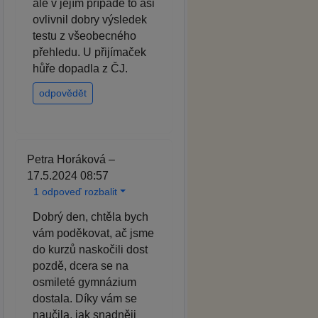
ale v jejím případě to asi
ovlivnil dobry výsledek
testu z všeobecného
přehledu. U přijímaček
hůře dopadla z ČJ.
odpovědět
Petra Horáková –
17.5.2024 08:57
1 odpoveď rozbalit
Dobrý den, chtěla bych
vám poděkovat, ač jsme
do kurzů naskočili dost
pozdě, dcera se na
osmileté gymnázium
dostala. Díky vám se
naučila, jak snadněji