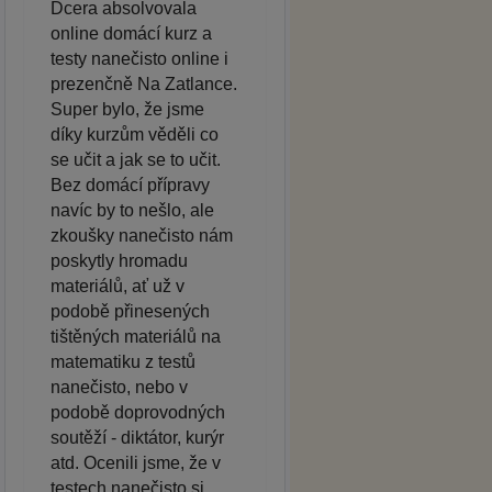
Dcera absolvovala
online domácí kurz a
testy nanečisto online i
prezenčně Na Zatlance.
Super bylo, že jsme
díky kurzům věděli co
se učit a jak se to učit.
Bez domácí přípravy
navíc by to nešlo, ale
zkoušky nanečisto nám
poskytly hromadu
materiálů, ať už v
podobě přinesených
tištěných materiálů na
matematiku z testů
nanečisto, nebo v
podobě doprovodných
soutěží - diktátor, kurýr
atd. Ocenili jsme, že v
testech nanečisto si