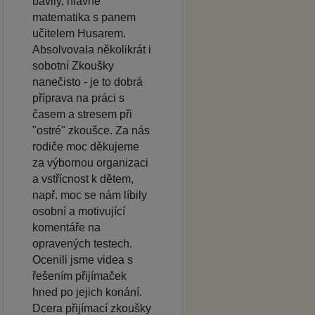
bavily, hlavně
matematika s panem
učitelem Husarem.
Absolvovala několikrát i
sobotní Zkoušky
nanečisto - je to dobrá
příprava na práci s
časem a stresem při
"ostré" zkoušce. Za nás
rodiče moc děkujeme
za výbornou organizaci
a vstřícnost k dětem,
např. moc se nám líbily
osobní a motivující
komentáře na
opravených testech.
Ocenili jsme videa s
řešením přijímaček
hned po jejich konání.
Dcera přijímací zkoušky