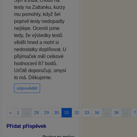
Syn 9.třída, chodil na
testy na Zatlanku, kurzy
mu pomohly, když šel
poprvé testy nedopadly
nejlépe. Ocenili jsme
tedy, že výsledky testů
věděl hned a mohl si
nedostatky doplňovat. U
přijímaček měl celkové
hodnocení 87 bodů.
Určitě doporučuji, smysl
to má. Děkujeme.
odpovědět
«
1
…
28
29
30
31
32
33
34
…
36
…
7
Přidat příspěvek
Reakce na zprávu