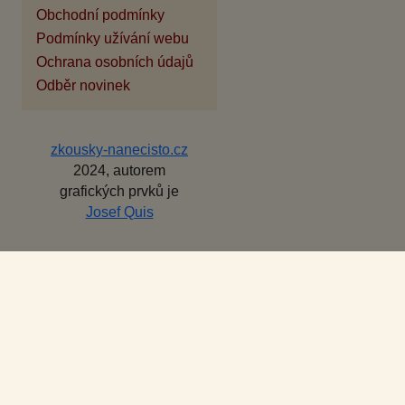
Obchodní podmínky
Podmínky užívání webu
Ochrana osobních údajů
Odběr novinek
zkousky-nanecisto.cz
2024, autorem
grafických prvků je
Josef Quis