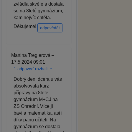
zvládla skvěle a dostala
se na 8leté gymnázium,
kam nejvíc chtěla.
Děkujeme!
odpovědět
Martina Treglerová –
17.5.2024 09:01
1 odpoveď rozbalit
Dobrý den, dcera u vás
absolvovala kurz
přípravy na 8lete
gymnázium M+CJ na
ZS Ohradní. Více ji
bavila matematika, asi i
díky panu učiteli. Na
gymnázium se dostala,