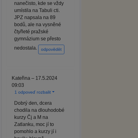
nanečisto, kde se vždy
umístila na Tabuli cti.
JPZ napsala na 89
bodů, ale na vysněné
čtyřleté pražské
gymnázium se přesto
nedostala.
odpovědět
Kateřina – 17.5.2024
09:03
1 odpoveď rozbalit
Dobrý den, dcera
chodila na dlouhodobé
kurzy Čj a M na
Zatlanku, moc jí to
pomohlo a kurzy jí i