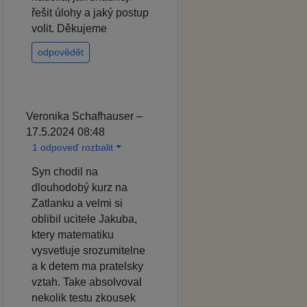
řešit úlohy a jaký postup
volit. Děkujeme
odpovědět
Veronika Schafhauser –
17.5.2024 08:48
1 odpoveď rozbalit
Syn chodil na
dlouhodobý kurz na
Zatlanku a velmi si
oblibil ucitele Jakuba,
ktery matematiku
vysvetluje srozumitelne
a k detem ma pratelsky
vztah. Take absolvoval
nekolik testu zkousek