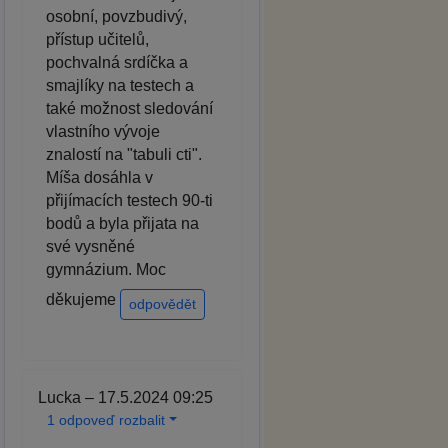
osobní, povzbudivý,
přístup učitelů,
pochvalná srdíčka a
smajlíky na testech a
také možnost sledování
vlastního vývoje
znalostí na "tabuli cti".
Míša dosáhla v
přijímacích testech 90-ti
bodů a byla přijata na
své vysněné
gymnázium. Moc
děkujeme
odpovědět
Lucka – 17.5.2024 09:25
1 odpoveď rozbalit