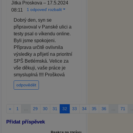
Jitka Proskova – 17.5.2024
1 odpoveď rozbalit
08:11
Dobrý den, syn se
připravoval v Panské ulici a
testy psal o víkendu online.
Byli jsme spokojeni.
Příprava určitě ovlivnila
výsledky a přijetí na prioritní
SPŠ Betlémská. Velice za
vše děkuji, vaše práce je
smysluplná !!!! Prošková
odpovědět
«
1
…
29
30
31
32
33
34
35
36
…
71
Přidat příspěvek
Reakce na zprávu