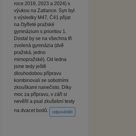
roce 2019, 2023 a 2024) s
výukou na Zatlance. Syn byl
s výsledky M47, Č41 přijat
na čtyřleté pražské
gymnázium s prioritou 1.
Dostal by se na všechna tři
zvolená gymnázia (dvě
pražská, jedno
mimopražské). Od ledna
jsme tedy ještě
dlouhodobou přípravu
kombinovali se sobotními
zkouškami nanečisto. Díky
moc za přípravu, v září si
nevěřil a psal zkušební testy
na dvacet bodů.
odpovědět