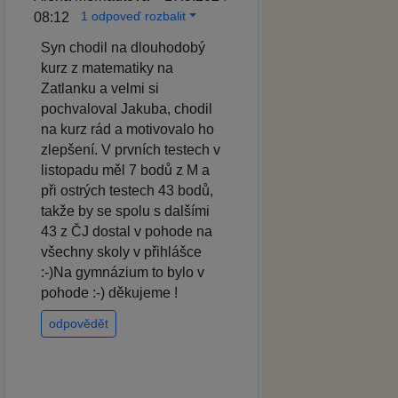
1 odpoveď rozbalit
08:12
Syn chodil na dlouhodobý
kurz z matematiky na
Zatlanku a velmi si
pochvaloval Jakuba, chodil
na kurz rád a motivovalo ho
zlepšení. V prvních testech v
listopadu měl 7 bodů z M a
při ostrých testech 43 bodů,
takže by se spolu s dalšími
43 z ČJ dostal v pohode na
všechny skoly v přihlášce
:-)Na gymnázium to bylo v
pohode :-) děkujeme !
odpovědět