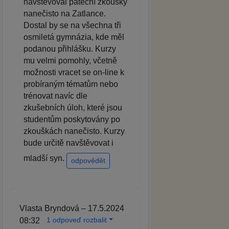
navštěvoval páteční zkoušky
nanečisto na Zatlance.
Dostal by se na všechna tři
osmiletá gymnázia, kde měl
podanou přihlášku. Kurzy
mu velmi pomohly, včetně
možnosti vracet se on-line k
probíraným tématům nebo
trénovat navíc dle
zkušebních úloh, které jsou
studentům poskytovány po
zkouškách nanečisto. Kurzy
bude určitě navštěvovat i
mladší syn.
odpovědět
Vlasta Bryndová – 17.5.2024
1 odpoveď rozbalit
08:32