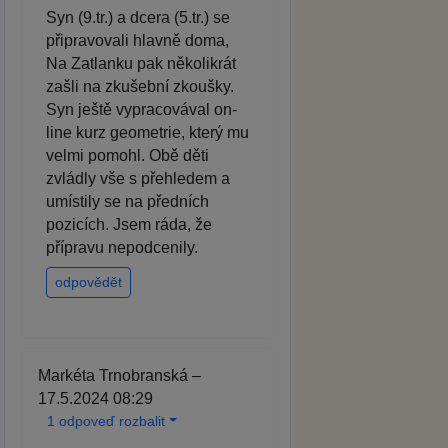
Syn (9.tr.) a dcera (5.tr.) se
připravovali hlavně doma,
Na Zatlanku pak několikrát
zašli na zkušební zkoušky.
Syn ještě vypracovával on-
line kurz geometrie, který mu
velmi pomohl. Obě děti
zvládly vše s přehledem a
umístily se na předních
pozicích. Jsem ráda, že
přípravu nepodcenily.
odpovědět
Markéta Trnobranská –
17.5.2024 08:29
1 odpoveď rozbalit