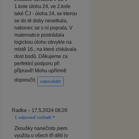
1.kole úlohu 24, ve 2.kole
také ČJ - úloha 24, se kterou
se do té doby nesetkala,
nakonec se s ní poprala. V
matematice postrádala
logickou úlohu obvykle na
místě 16., na které získávala
dost bodů. Děkujeme za
perfektní podporu při
přípravě! Mohu upřímně
doporučit.
odpovědět
Radka – 17.5.2024 08:28
1 odpoveď rozbalit
Zkoušky nanečisto jsem
využila u všech tří dětí (v