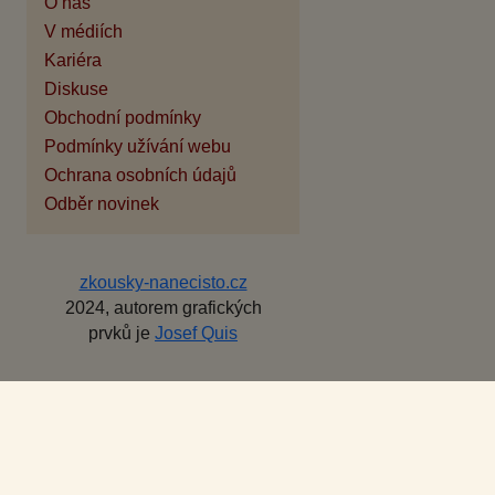
O nás
V médiích
Kariéra
Diskuse
Obchodní podmínky
Podmínky užívání webu
Ochrana osobních údajů
Odběr novinek
zkousky-nanecisto.cz
2024, autorem grafických
prvků je
Josef Quis