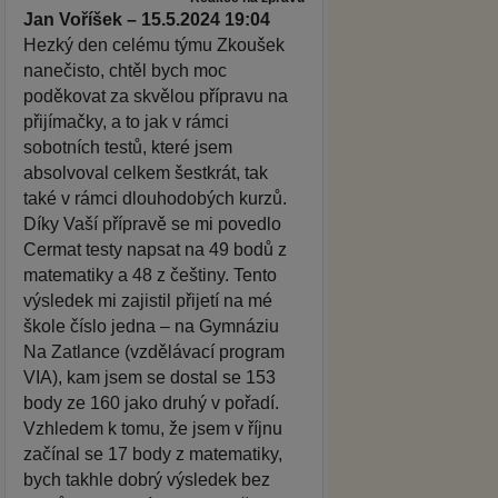
Jan Voříšek – 15.5.2024 19:04
Hezký den celému týmu Zkoušek
nanečisto, chtěl bych moc
poděkovat za skvělou přípravu na
přijímačky, a to jak v rámci
sobotních testů, které jsem
absolvoval celkem šestkrát, tak
také v rámci dlouhodobých kurzů.
Díky Vaší přípravě se mi povedlo
Cermat testy napsat na 49 bodů z
matematiky a 48 z češtiny. Tento
výsledek mi zajistil přijetí na mé
škole číslo jedna – na Gymnáziu
Na Zatlance (vzdělávací program
VIA), kam jsem se dostal se 153
body ze 160 jako druhý v pořadí.
Vzhledem k tomu, že jsem v říjnu
začínal se 17 body z matematiky,
bych takhle dobrý výsledek bez