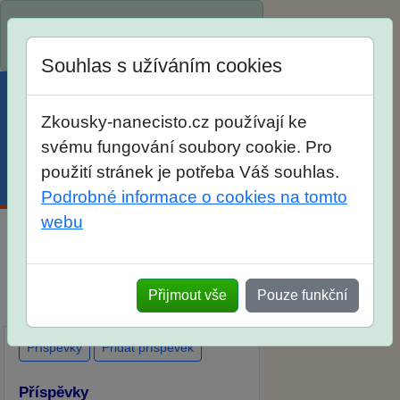
Spustili jsme přihlašování na školní
rok 2026/2027!
Souhlas s užíváním cookies
Zkousky-nanecisto.cz používají ke
svému fungování soubory cookie. Pro
použití stránek je potřeba Váš souhlas.
Menu
Účet
Košík
Podrobné informace o cookies na tomto
webu
Diskuse Jak jste dopadli u zkoušek
na SŠ? Vaše ohlasy po skutečných
Přijmout vše
Pouze funkční
přijímacích zkouškách
Příspěvky
Přidat příspěvek
Příspěvky