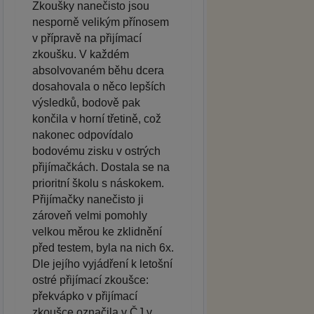
Zkoušky nanečisto jsou
nesporně velikým přínosem
v přípravě na přijímací
zkoušku. V každém
absolvovaném běhu dcera
dosahovala o něco lepších
výsledků, bodově pak
končila v horní třetině, což
nakonec odpovídalo
bodovému zisku v ostrých
přijímačkách. Dostala se na
prioritní školu s náskokem.
Přijímačky nanečisto ji
zároveň velmi pomohly
velkou měrou ke zklidnění
před testem, byla na nich 6x.
Dle jejího vyjádření k letošní
ostré přijímací zkoušce:
překvápko v přijímací
zkoušce označila v ČJ v