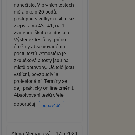
nanečisto. V prvních testech
měla okolo 20 bodů,
postupně s velkým úsilím se
zlepšila na 43 , 41, na 1.
zvolenou školu se dostala.
Výsledek testů byl přímo
úměrný absolvovanému
počtu testů. Atmosféra je
zkoušková a testy jsou na
místě opraveny. Učitelé jsou
vstřícní, povzbudiví a
profesionální. Termíny se
dají prakticky on line změnit.
Absolvování testů vřele
doporučuji.
odpovědět
Alena Merhautová – 17.5.2024