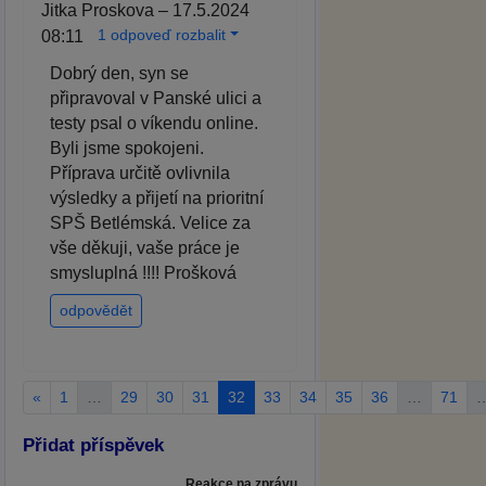
Jitka Proskova – 17.5.2024
1 odpoveď rozbalit
08:11
Dobrý den, syn se
připravoval v Panské ulici a
testy psal o víkendu online.
Byli jsme spokojeni.
Příprava určitě ovlivnila
výsledky a přijetí na prioritní
SPŠ Betlémská. Velice za
vše děkuji, vaše práce je
smysluplná !!!! Prošková
odpovědět
«
1
…
29
30
31
32
33
34
35
36
…
71
Přidat příspěvek
Reakce na zprávu