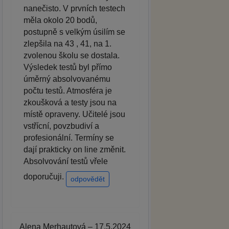
nanečisto. V prvních testech
měla okolo 20 bodů,
postupně s velkým úsilím se
zlepšila na 43 , 41, na 1.
zvolenou školu se dostala.
Výsledek testů byl přímo
úměrný absolvovanému
počtu testů. Atmosféra je
zkoušková a testy jsou na
místě opraveny. Učitelé jsou
vstřícní, povzbudiví a
profesionální. Termíny se
dají prakticky on line změnit.
Absolvování testů vřele
doporučuji.
odpovědět
Alena Merhautová – 17.5.2024