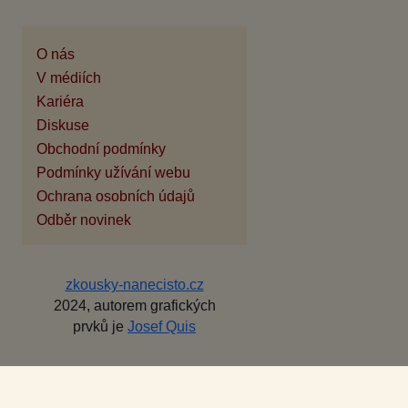
O nás
V médiích
Kariéra
Diskuse
Obchodní podmínky
Podmínky užívání webu
Ochrana osobních údajů
Odběr novinek
zkousky-nanecisto.cz
2024, autorem grafických
prvků je
Josef Quis