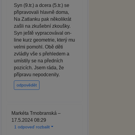
Syn (9.tr.) a dcera (5.tr.) se
připravovali hlavně doma,
Na Zatlanku pak několikrát
zašli na zkušební zkoušky.
Syn ještě vypracovával on-
line kurz geometrie, který mu
velmi pomohl. Obě děti
zvládly vše s přehledem a
umístily se na předních
pozicích. Jsem ráda, že
přípravu nepodcenily.
odpovědět
Markéta Trnobranská –
17.5.2024 08:29
1 odpoveď rozbalit