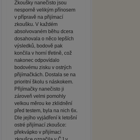
Zkoušky nanečisto jsou
nesporně velikým přínosem
v přípravě na přijímací
zkoušku. V každém
absolvovaném běhu dcera
dosahovala o něco lepších
výsledků, bodově pak
končila v horní třetině, což
nakonec odpovídalo
bodovému zisku v ostrých
přijímačkách. Dostala se na
prioritní školu s náskokem.
Přijímačky nanečisto ji
zároveň velmi pomohly
velkou měrou ke zklidnění
před testem, byla na nich 6x.
Dle jejího vyjádření k letošní
ostré přijímací zkoušce:
překvápko v přijímací
zkoušce označila v ČJ v