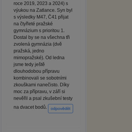
roce 2019, 2023 a 2024) s
výukou na Zatlance. Syn byl
s výsledky M47, Č41 přijat
na čtyřleté pražské
gymnázium s prioritou 1.
Dostal by se na všechna tři
zvolená gymnázia (dvě
pražská, jedno
mimopražské). Od ledna
jsme tedy ještě
dlouhodobou přípravu
kombinovali se sobotními
zkouškami nanečisto. Díky
moc za přípravu, v září si
nevěřil a psal zkušební testy
na dvacet bodů.
odpovědět