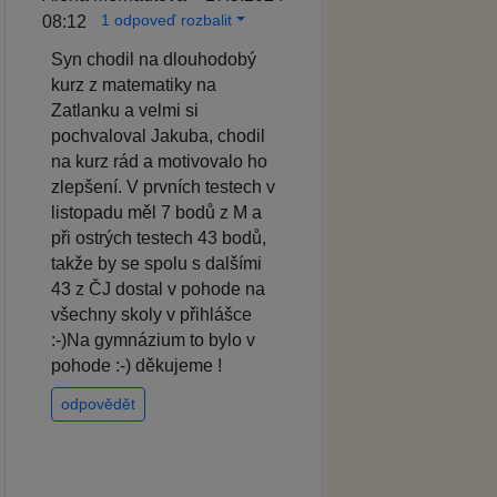
1 odpoveď rozbalit
08:12
Syn chodil na dlouhodobý
kurz z matematiky na
Zatlanku a velmi si
pochvaloval Jakuba, chodil
na kurz rád a motivovalo ho
zlepšení. V prvních testech v
listopadu měl 7 bodů z M a
při ostrých testech 43 bodů,
takže by se spolu s dalšími
43 z ČJ dostal v pohode na
všechny skoly v přihlášce
:-)Na gymnázium to bylo v
pohode :-) děkujeme !
odpovědět