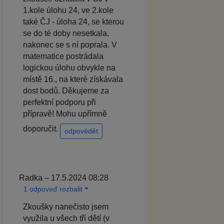
1.kole úlohu 24, ve 2.kole
také ČJ - úloha 24, se kterou
se do té doby nesetkala,
nakonec se s ní poprala. V
matematice postrádala
logickou úlohu obvykle na
místě 16., na které získávala
dost bodů. Děkujeme za
perfektní podporu při
přípravě! Mohu upřímně
doporučit.
odpovědět
Radka – 17.5.2024 08:28
1 odpoveď rozbalit
Zkoušky nanečisto jsem
využila u všech tří dětí (v