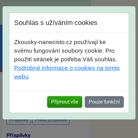
Spustili jsme přihlašování na školní
rok 2026/2027!
Souhlas s užíváním cookies
Zkousky-nanecisto.cz používají ke
svému fungování soubory cookie. Pro
použití stránek je potřeba Váš souhlas.
Menu
Účet
Košík
Podrobné informace o cookies na tomto
webu
Diskuse Jak jste dopadli u zkoušek
na SŠ? Vaše ohlasy po skutečných
Přijmout vše
Pouze funkční
přijímacích zkouškách
Příspěvky
Přidat příspěvek
Příspěvky