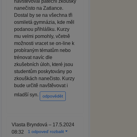
navštěvoval páteční zkoušky
nanečisto na Zatlance.
Dostal by se na všechna tři
osmiletá gymnázia, kde měl
podanou přihlášku. Kurzy
mu velmi pomohly, včetně
možnosti vracet se on-line k
probíraným tématům nebo
trénovat navíc dle
zkušebních úloh, které jsou
studentům poskytovány po
zkouškách nanečisto. Kurzy
bude určitě navštěvovat i
mladší syn.
odpovědět
Vlasta Bryndová – 17.5.2024
1 odpoveď rozbalit
08:32