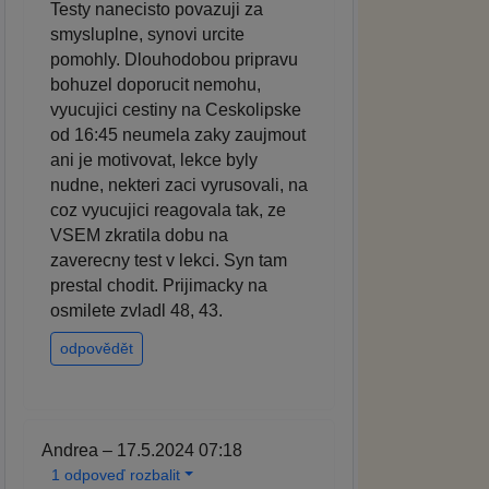
Testy nanecisto povazuji za
smysluplne, synovi urcite
pomohly. Dlouhodobou pripravu
bohuzel doporucit nemohu,
vyucujici cestiny na Ceskolipske
od 16:45 neumela zaky zaujmout
ani je motivovat, lekce byly
nudne, nekteri zaci vyrusovali, na
coz vyucujici reagovala tak, ze
VSEM zkratila dobu na
zaverecny test v lekci. Syn tam
prestal chodit. Prijimacky na
osmilete zvladl 48, 43.
odpovědět
Andrea – 17.5.2024 07:18
1 odpoveď rozbalit