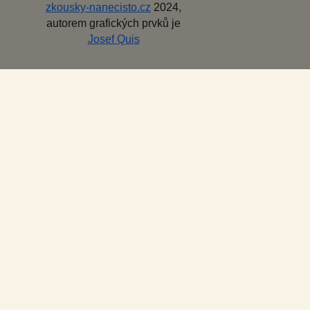
zkousky-nanecisto.cz
2024,
autorem grafických prvků je
Josef Quis