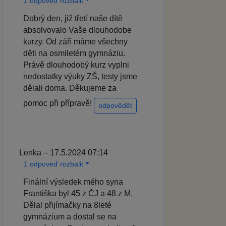
1 odpoveď rozbalit
Dobrý den, již třetí naše dítě
absolvovalo Vaše dlouhodobe
kurzy. Od září máme všechny
děti na osmiletém gymnáziu.
Právě dlouhodobý kurz vyplni
nedostatky výuky ZŠ, testy jsme
dělali doma. Děkujeme za
pomoc při přípravě!
odpovědět
Lenka – 17.5.2024 07:14
1 odpoveď rozbalit
Finální výsledek mého syna
Františka byl 45 z ČJ a 48 z M.
Dělal přijímačky na 8leté
gymnázium a dostal se na