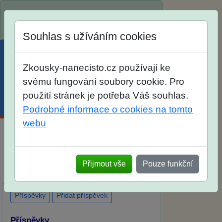
Spustili jsme přihlašování na školní rok
2026/2027!
Souhlas s užíváním cookies
Zkousky-nanecisto.cz používají ke
svému fungování soubory cookie. Pro
použití stránek je potřeba Váš souhlas.
Menu
Účet
Košík
Podrobné informace o cookies na tomto
webu
Diskuse Jak jste dopadli u zkoušek na
SŠ? Vaše ohlasy po skutečných
Přijmout vše
Pouze funkční
přijímacích zkouškách
Příspěvky
Přidat příspěvek
Příspěvky