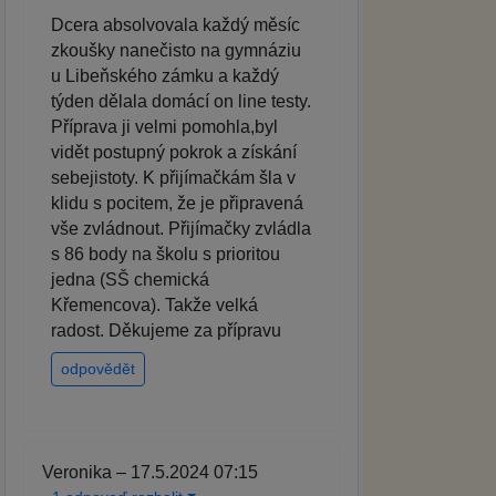
Dcera absolvovala každý měsíc
zkoušky nanečisto na gymnáziu
u Libeňského zámku a každý
týden dělala domácí on line testy.
Příprava ji velmi pomohla,byl
vidět postupný pokrok a získání
sebejistoty. K přijímačkám šla v
klidu s pocitem, že je připravená
vše zvládnout. Přijímačky zvládla
s 86 body na školu s prioritou
jedna (SŠ chemická
Křemencova). Takže velká
radost. Děkujeme za přípravu
odpovědět
Veronika – 17.5.2024 07:15