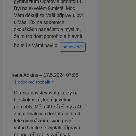
gymnázium Opatov s prioritou 1.
Byl na skvělém 9.místě. Moc
Vám děkuji za Vaši přípravu, byl
u Vás 10x na sobotních
zkouškách nanečisto a myslím,
že mu to dost pomohlo a hlavně
ho to i s Vámi bavilo.
odpovědět
Irena Adkins – 17.5.2024 07:05
1 odpoveď rozbalit
Dcerka navstěvovala kurzy na
Českolipské, které ji velmi
pomohly. Měla 49 z češtiny a 46
z matematiky a dostala se na 4
leté gymnázium, svou první
volbu.Určitě se vyplatí přípravu
nepodceňovat, v zaří psala