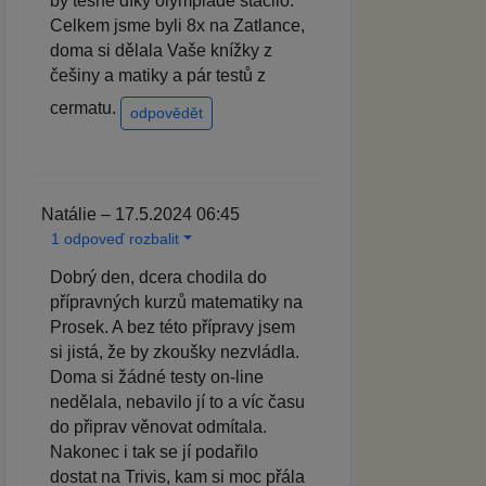
by těsně díky olympiádě stačilo.
Celkem jsme byli 8x na Zatlance,
doma si dělala Vaše knížky z
češiny a matiky a pár testů z
cermatu.
odpovědět
Natálie – 17.5.2024 06:45
1 odpoveď rozbalit
Dobrý den, dcera chodila do
přípravných kurzů matematiky na
Prosek. A bez této přípravy jsem
si jistá, že by zkoušky nezvládla.
Doma si žádné testy on-line
nedělala, nebavilo jí to a víc času
do připrav věnovat odmítala.
Nakonec i tak se jí podařilo
dostat na Trivis, kam si moc přála