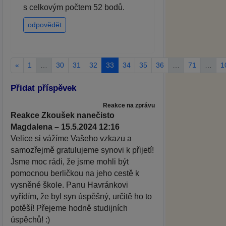
s celkovým počtem 52 bodů.
odpovědět
«
1
…
30
31
32
33
34
35
36
…
71
…
1
Přidat příspěvek
Reakce na zprávu
Reakce Zkoušek nanečisto
Magdalena – 15.5.2024 12:16
Velice si vážíme Vašeho vzkazu a
samozřejmě gratulujeme synovi k přijetí!
Jsme moc rádi, že jsme mohli být
pomocnou berličkou na jeho cestě k
vysněné škole. Panu Havránkovi
vyřídím, že byl syn úspěšný, určitě ho to
potěší! Přejeme hodně studijních
úspěchů! :)