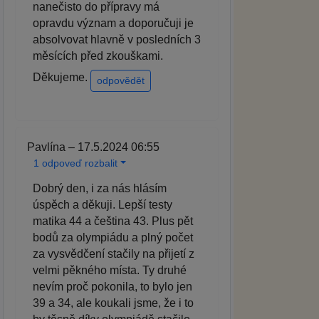
nanečisto do přípravy má
opravdu význam a doporučuji je
absolvovat hlavně v posledních 3
měsících před zkouškami.
Děkujeme.
odpovědět
Pavlína – 17.5.2024 06:55
1 odpoveď rozbalit
Dobrý den, i za nás hlásím
úspěch a děkuji. Lepší testy
matika 44 a čeština 43. Plus pět
bodů za olympiádu a plný počet
za vysvědčení stačily na přijetí z
velmi pěkného místa. Ty druhé
nevím proč pokonila, to bylo jen
39 a 34, ale koukali jsme, že i to