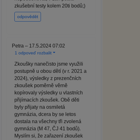
zkušební testy kolem 20ti bodů;)
odpovědět
Petra – 17.5.2024 07:02
1 odpoveď rozbalit
Zkoušky nanečisto jsme využili
postupně u obou dětí (v r. 2021 a
2024), výsledky z prezenčních
zkoušek poměrně věrně
kopírovaly výsledky u vlastních
přijímacích zkoušek. Obě děti
byly přijaty na osmiletá
gymnázia, dcera by se letos
dostala na všechny tři zvolená
gymnázia (M 47, ČJ 41 bodů).
Myslím si, že zařazení zkoušek