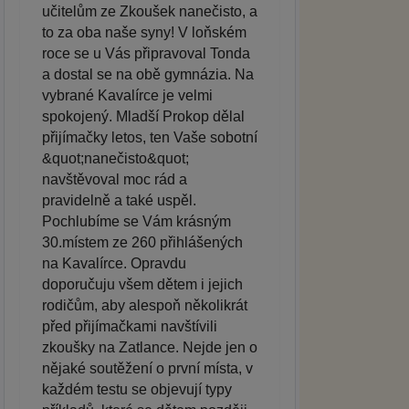
učitelům ze Zkoušek nanečisto, a
to za oba naše syny! V loňském
roce se u Vás připravoval Tonda
a dostal se na obě gymnázia. Na
vybrané Kavalírce je velmi
spokojený. Mladší Prokop dělal
přijímačky letos, ten Vaše sobotní
&quot;nanečisto&quot;
navštěvoval moc rád a
pravidelně a také uspěl.
Pochlubíme se Vám krásným
30.místem ze 260 přihlášených
na Kavalírce. Opravdu
doporučuju všem dětem i jejich
rodičům, aby alespoň několikrát
před přijímačkami navštívili
zkoušky na Zatlance. Nejde jen o
nějaké soutěžení o první místa, v
každém testu se objevují typy