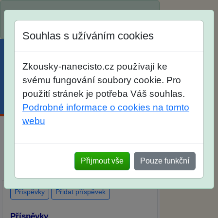
Spustili jsme přihlašování na školní rok
2026/2027!
Souhlas s užíváním cookies
Zkousky-nanecisto.cz používají ke
svému fungování soubory cookie. Pro
použití stránek je potřeba Váš souhlas.
Menu
Účet
Košík
Podrobné informace o cookies na tomto
webu
Diskuse Jak jste dopadli u zkoušek na
SŠ? Vaše ohlasy po skutečných
Přijmout vše
Pouze funkční
přijímacích zkouškách
Příspěvky
Přidat příspěvek
Příspěvky