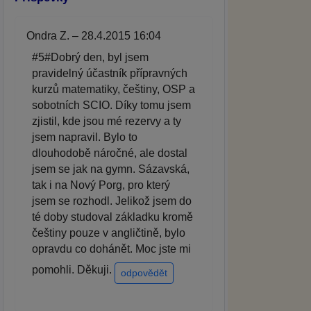
Ondra Z. – 28.4.2015 16:04
#5#Dobrý den, byl jsem
pravidelný účastník přípravných
kurzů matematiky, češtiny, OSP a
sobotních SCIO. Díky tomu jsem
zjistil, kde jsou mé rezervy a ty
jsem napravil. Bylo to
dlouhodobě náročné, ale dostal
jsem se jak na gymn. Sázavská,
tak i na Nový Porg, pro který
jsem se rozhodl. Jelikož jsem do
té doby studoval základku kromě
češtiny pouze v angličtině, bylo
opravdu co dohánět. Moc jste mi
pomohli. Děkuji.
odpovědět