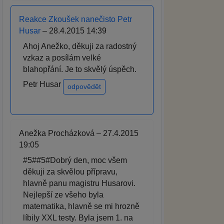
Reakce Zkoušek nanečisto Petr
Husar
– 28.4.2015 14:39
Ahoj Anežko, děkuji za radostný
vzkaz a posílám velké
blahopřání. Je to skvělý úspěch.
Petr Husar
odpovědět
Anežka Procházková – 27.4.2015
19:05
#5##5#Dobrý den, moc všem
děkuji za skvělou přípravu,
hlavně panu magistru Husarovi.
Nejlepší ze všeho byla
matematika, hlavně se mi hrozně
líbily XXL testy. Byla jsem 1. na