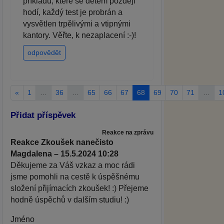
příkladů, které se dětem později
hodí, každý test je probrán a
vysvětlen trpělivými a vtipnými
kantory. Věřte, k nezaplacení :-)!
odpovědět
«
1
…
36
…
65
66
67
68
69
70
71
…
1
Přidat příspěvek
Reakce na zprávu
Reakce Zkoušek nanečisto
Magdalena – 15.5.2024 10:28
Děkujeme za Váš vzkaz a moc rádi
jsme pomohli na cestě k úspěšnému
složení přijímacích zkoušek! :) Přejeme
hodně úspěchů v dalším studiu! :)
Jméno