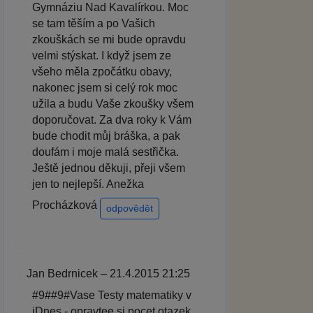
Gymnáziu Nad Kavalírkou. Moc
se tam těším a po Vašich
zkouškách se mi bude opravdu
velmi stýskat. I když jsem ze
všeho měla zpočátku obavy,
nakonec jsem si celý rok moc
užila a budu Vaše zkoušky všem
doporučovat. Za dva roky k Vám
bude chodit můj bráška, a pak
doufám i moje malá sestřička.
Ještě jednou děkuji, přeji všem
jen to nejlepší. Anežka
Procházková
odpovědět
Jan Bedrnicek – 21.4.2015 21:25
#9##9#Vase Testy matematiky v
iDnes - opravtee si pocet otazek