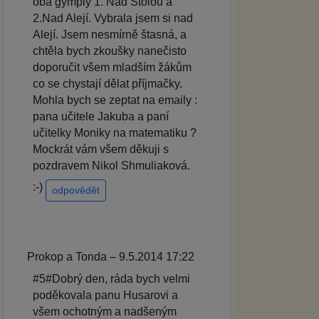
oba gymply 1. Nad Štolou a
2.Nad Alejí. Vybrala jsem si nad
Alejí. Jsem nesmírně štasná, a
chtěla bych zkoušky nanečisto
doporučit všem mladším žákům
co se chystají dělat příjmačky.
Mohla bych se zeptat na emaily :
pana učitele Jakuba a paní
učitelky Moniky na matematiku ?
Mockrát vám všem děkuji s
pozdravem Nikol Shmuliaková.
:-)
odpovědět
Prokop a Tonda – 9.5.2014 17:22
#5#Dobrý den, ráda bych velmi
poděkovala panu Husarovi a
všem ochotným a nadšeným