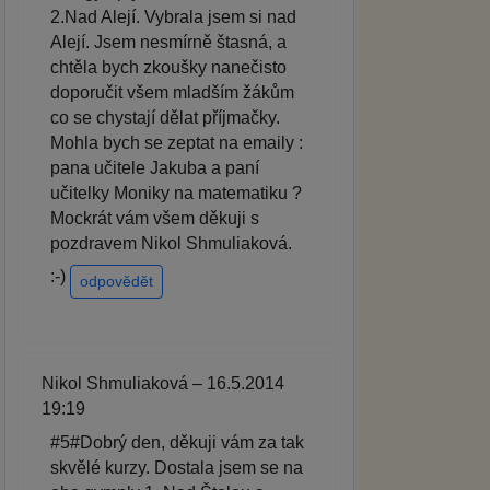
2.Nad Alejí. Vybrala jsem si nad
Alejí. Jsem nesmírně štasná, a
chtěla bych zkoušky nanečisto
doporučit všem mladším žákům
co se chystají dělat příjmačky.
Mohla bych se zeptat na emaily :
pana učitele Jakuba a paní
učitelky Moniky na matematiku ?
Mockrát vám všem děkuji s
pozdravem Nikol Shmuliaková.
:-)
odpovědět
Nikol Shmuliaková – 16.5.2014
19:19
#5#Dobrý den, děkuji vám za tak
skvělé kurzy. Dostala jsem se na