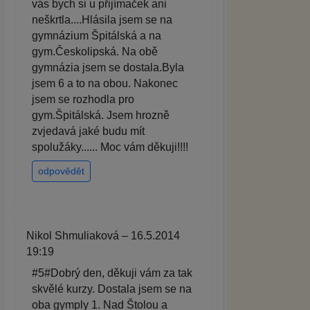
vás bych si u přijímaček ani
neškrtla....Hlásila jsem se na
gymnázium Špitálská a na
gym.Českolipská. Na obě
gymnázia jsem se dostala.Byla
jsem 6 a to na obou. Nakonec
jsem se rozhodla pro
gym.Špitálská. Jsem hrozně
zvjedavá jaké budu mít
spolužáky...... Moc vám děkuji!!!!
odpovědět
Nikol Shmuliaková – 16.5.2014
19:19
#5#Dobrý den, děkuji vám za tak
skvělé kurzy. Dostala jsem se na
oba gymply 1. Nad Štolou a