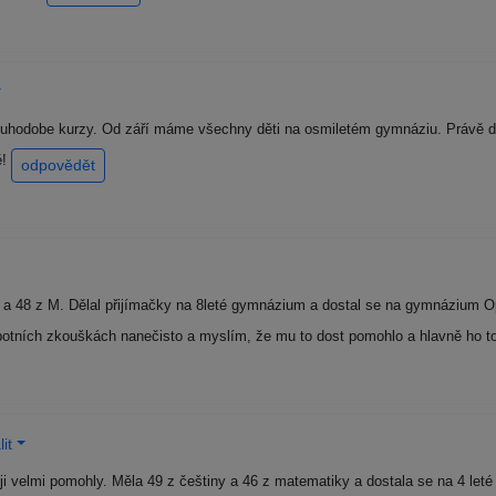
dlouhodobe kurzy. Od září máme všechny děti na osmiletém gymnáziu. Právě d
ě!
odpovědět
 a 48 z M. Dělal přijímačky na 8leté gymnázium a dostal se na gymnázium Op
botních zkouškách nanečisto a myslím, že mu to dost pomohlo a hlavně ho to
it
i velmi pomohly. Měla 49 z češtiny a 46 z matematiky a dostala se na 4 leté