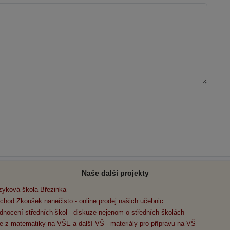
Naše další projekty
zyková škola Březinka
chod Zkoušek nanečisto - online prodej našich učebnic
dnocení středních škol - diskuze nejenom o středních školách
e z matematiky na VŠE a další VŠ - materiály pro přípravu na VŠ