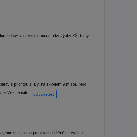
louhodobý kurz vyplni nedostatky výuky ZŠ, testy
atov s prioritou 1. Byl na skvělém 9.místě. Moc
 i s Vámi bavilo.
odpovědět
 gymnázium, svou první volbu.Určitě se vyplatí