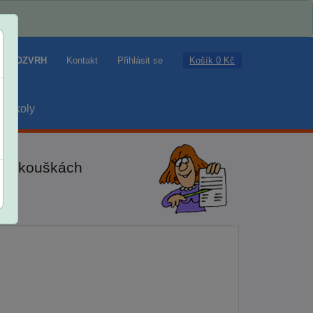
Košík 0 Kč
ROZVRH
Kontakt
Přihlásit se
školy
ch zkouškách