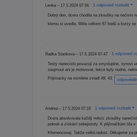
1 odpoveď rozbalit
Lenka – 17.5.2024 07:56
Dobrý den, dcera chodila na zkoušky na nečisto na
kterou si uvedla. Měla celkem 87 bodů a kurzy se
1 odpoveď ro
Radka Stankova – 17.5.2024 07:47
Testy nanecisto povazuji za smysluplne, synovi u
zaujmout ani je motivovat, lekce byly nudne, nekte
Prijimacky na osmilete zvladl 48, 43.
odpovědě
1 odpoveď rozbalit
Andrea – 17.5.2024 07:18
Dcera absolvovala každý měsíc zkoušky nanečisto
pokrok a získání sebejistoty. K přijímačkám šla v 
Křemencova). Takže velká radost. Děkujeme za p