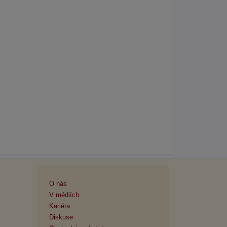
O nás
V médiích
Kariéra
Diskuse