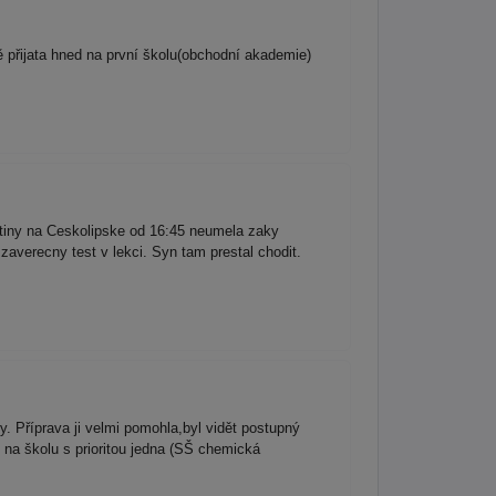
ě přijata hned na první školu(obchodní akademie)
stiny na Ceskolipske od 16:45 neumela zaky
zaverecny test v lekci. Syn tam prestal chodit.
 Příprava ji velmi pomohla,byl vidět postupný
y na školu s prioritou jedna (SŠ chemická