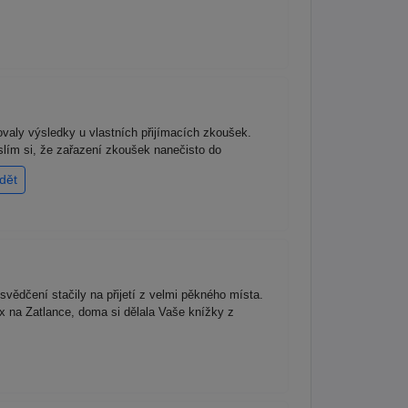
valy výsledky u vlastních přijímacích zkoušek.
slím si, že zařazení zkoušek nanečisto do
dět
svědčení stačily na přijetí z velmi pěkného místa.
 8x na Zatlance, doma si dělala Vaše knížky z