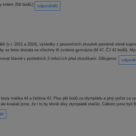
ty kolem 20ti bodů;)
odpovědět
ětí (v r. 2021 a 2024), výsledky z prezenčních zkoušek poměrně věrně kopíro
 by se letos dostala na všechny tři zvolená gymnázia (M 47, ČJ 41 bodů). My
lvovat hlavně v posledních 3 měsících před zkouškami. Děkujeme.
odpově
 testy matika 44 a čeština 43. Plus pět bodů za olympiádu a plný počet za vy
 ale koukali jsme, že i to by těsně díky olympiádě stačilo. Celkem jsme byli
ět