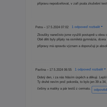
přípravu nepodceňovat, v zaří psala zkušební tes
1 odpoveď rozbalit
Petra – 17.5.2024 07:02
Zkoušky nanečisto jsme využili postupně u obou d
Obě děti byly přijaty na osmiletá gymnázia, dcera
přípravy má opravdu význam a doporučuji je abso
1 odpoveď rozbalit
Pavlína – 17.5.2024 06:55
Dobrý den, i za nás hlásím úspěch a děkuji. Lepší
Ty druhé nevím proč pokonila, to bylo jen 39 a 34,
češiny a matiky a pár testů z cermatu.
odpověd