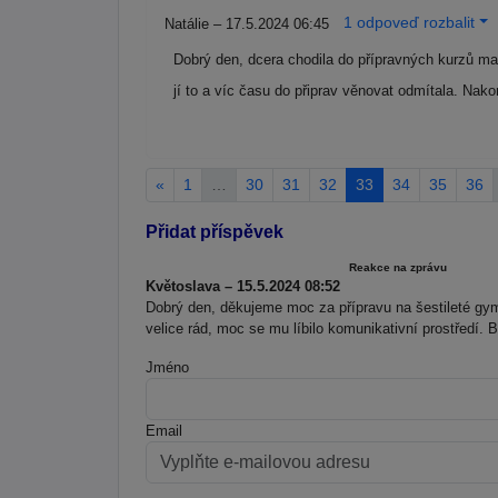
1 odpoveď rozbalit
Natálie – 17.5.2024 06:45
Dobrý den, dcera chodila do přípravných kurzů mat
jí to a víc času do připrav věnovat odmítala. Nak
«
1
…
30
31
32
33
34
35
36
Přidat příspěvek
Reakce na zprávu
Květoslava – 15.5.2024 08:52
Dobrý den, děkujeme moc za přípravu na šestileté gym
velice rád, moc se mu líbilo komunikativní prostředí. B
Jméno
Email