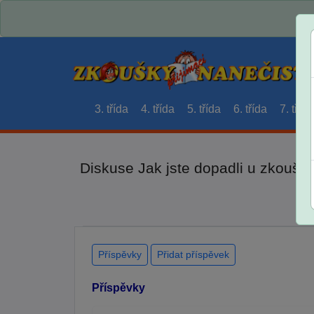
3. třída
4. třída
5. třída
6. třída
7. třída
Diskuse Jak jste dopadli u zkouše
Příspěvky
Přidat příspěvek
Příspěvky