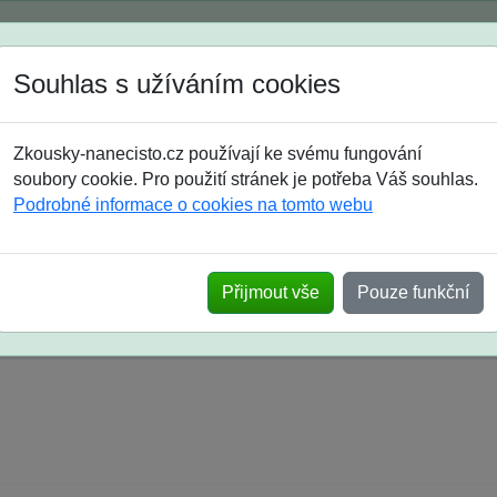
Spustili jsme přihlašování na školní rok 2026/2027!
Souhlas s užíváním cookies
Jak si vybrat
Časté dotazy
Zkousky-nanecisto.cz používají ke svému fungování
8. třída
9. třída
střední
maturanti
soutěže
prázdniny
soubory cookie. Pro použití stránek je potřeba Váš souhlas.
Podrobné informace o cookies na tomto webu
k na SŠ? Vaše ohlasy po skutečných přijímací
Přijmout vše
Pouze funkční