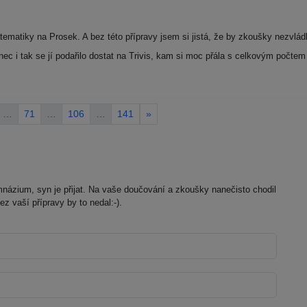
ematiky na Prosek. A bez této přípravy jsem si jistá, že by zkoušky nezvládl
onec i tak se jí podařilo dostat na Trivis, kam si moc přála s celkovým počte
…
71
…
106
…
141
»
názium, syn je přijat. Na vaše doučování a zkoušky nanečisto chodil
ez vaší přípravy by to nedal:-).