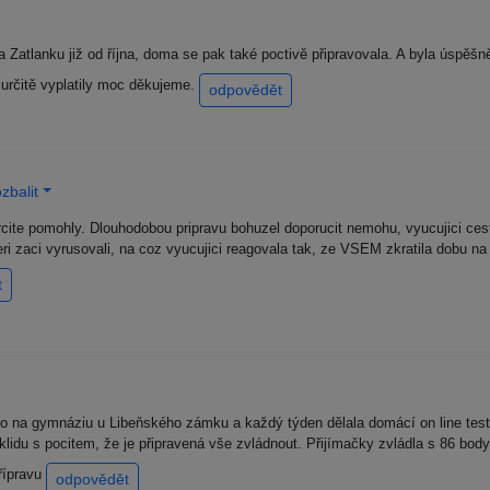
 Zatlanku již od října, doma se pak také poctivě připravovala. A byla úspěšn
 určitě vyplatily moc děkujeme.
odpovědět
zbalit
rcite pomohly. Dlouhodobou pripravu bohuzel doporucit nemohu, vyucujici ce
ri zaci vyrusovali, na coz vyucujici reagovala tak, ze VSEM zkratila dobu na 
t
 na gymnáziu u Libeňského zámku a každý týden dělala domácí on line testy.
klidu s pocitem, že je připravená vše zvládnout. Přijímačky zvládla s 86 bod
řípravu
odpovědět