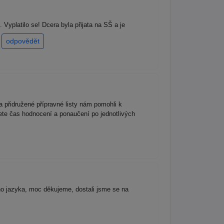
 Vyplatilo se! Dcera byla přijata na SŠ a je
!
odpovědět
 přidružené přípravné listy nám pomohli k
ete čas hodnocení a ponaučení po jednotlivých
ho jazyka, moc děkujeme, dostali jsme se na