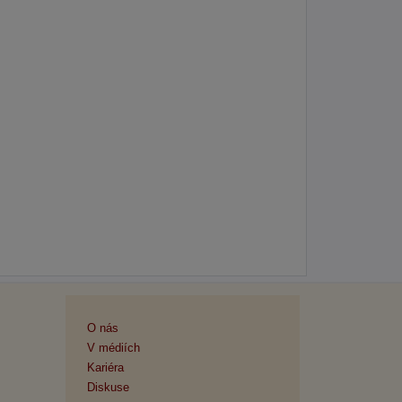
O nás
V médiích
Kariéra
Diskuse