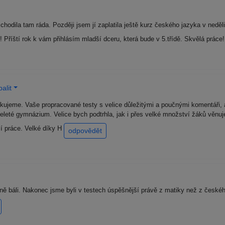
odila tam ráda. Později jsem jí zaplatila ještě kurz českého jazyka v neděli.
! Příští rok k vám přihlásím mladší dceru, která bude v 5.třídě. Skvělá práce
alit
ěkujeme. Vaše propracované testy s velice důležitými a poučnými komentáři, a
leté gymnázium. Velice bych podtrhla, jak i přes velké množství žáků věnuj
í práce. Velké díky H
odpovědět
ě báli. Nakonec jsme byli v testech úspěšnější právě z matiky než z české