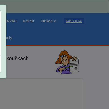
Košík 0 Kč
ROZVRH
Kontakt
Přihlásit se
školy
ch zkouškách