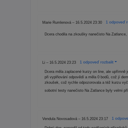
1 odpoveď r
Marie Rumlenová – 16.5.2024 23:30
Dcera chodila na zkoušky nanečisto Na Zatlance, p
1 odpoveď rozbalit
Li – 16.5.2024 23:23
Dcera měla zaplacené kurzy on line, ale upřímně 
při vyplňování odpovědí a měla 0 bodů, což jí demo
zkoušek, což rychle odpozorovala a též kurzu vy
sobotní testy nanečisto Na Zatlance byly velmi p
1 odpove
Vendula Novosadová – 16.5.2024 23:17
Dobrý den, narozdíl od tady nadšených příspěvků,