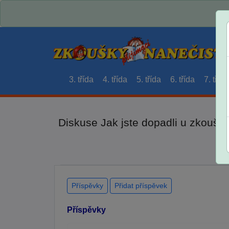
3. třída
4. třída
5. třída
6. třída
7. třída
Diskuse Jak jste dopadli u zkouše
Příspěvky
Přidat příspěvek
Příspěvky