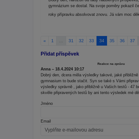
gymnázium se dostal. Na svoje poměry pokazil češt
roky přípravku absolvovat znovu. Já vám moc děk
«
1
…
31
32
33
34
35
36
37
Přidat příspěvek
Reakce na zprávu
Anna – 18.4.2024 10:17
Dobrý den, dcera měla výsledky takové, jaké přibližně 
gymnasium to bude stačit. Syn se také s Vámi připravov
výsledky správně , jako přibližně u Vašich testů - 4
skvěle připravených testů by ani tento výsledek mé dě
Jméno
Email