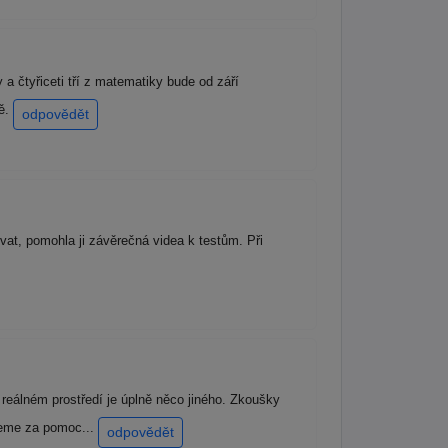
a čtyřiceti tří z matematiky bude od září
tě.
odpovědět
ovat, pomohla ji závěrečná videa k testům. Při
reálném prostředí je úplně něco jiného. Zkoušky
ujeme za pomoc...
odpovědět