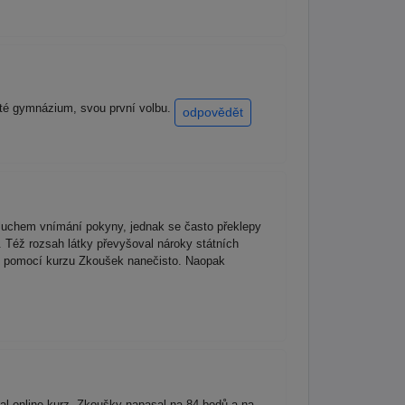
leté gymnázium, svou první volbu.
odpovědět
 sluchem vnímání pokyny, jednak se často překlepy
a. Též rozsah látky převyšoval nároky státních
ež pomocí kurzu Zkoušek nanečisto. Naopak
al online kurz. Zkoušky napasal na 84 bodů a na