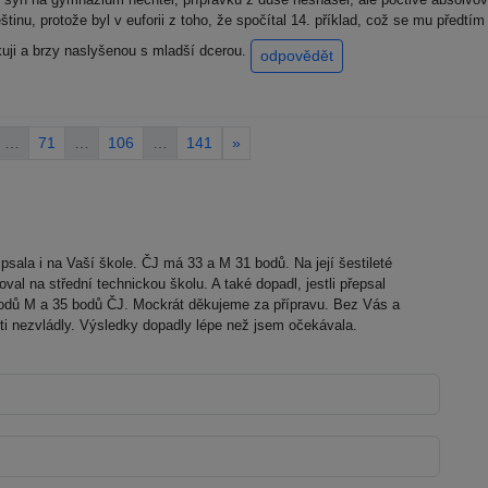
inu, protože byl v euforii z toho, že spočítal 14. příklad, což se mu předt
uji a brzy naslyšenou s mladší dcerou.
odpovědět
…
71
…
106
…
141
»
psala i na Vaší škole. ČJ má 33 a M 31 bodů. Na její šestileté
al na střední technickou školu. A také dopadl, jestli přepsal
7 bodů M a 35 bodů ČJ. Mockrát děkujeme za přípravu. Bez Vás a
ti nezvládly. Výsledky dopadly lépe než jsem očekávala.