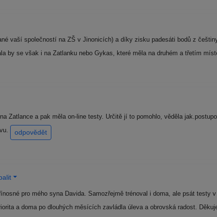
é vaší společností na ZŠ v Jinonicích) a díky zisku padesáti bodů z češtiny 
la by se však i na Zatlanku nebo Gykas, které měla na druhém a třetím mís
a Zatlance a pak měla on-line testy. Určitě jí to pomohlo, věděla jak.postup
avu.
odpovědět
alit
řínosné pro mého syna Davida. Samozřejmě trénoval i doma, ale psát testy v 
priorita a doma po dlouhých měsících zavládla úleva a obrovská radost. Děk