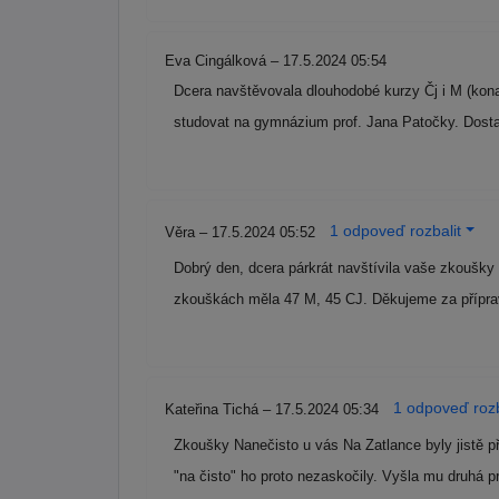
Eva Cingálková – 17.5.2024 05:54
Dcera navštěvovala dlouhodobé kurzy Čj i M (konan
studovat na gymnázium prof. Jana Patočky. Dosta
1 odpoveď rozbalit
Věra – 17.5.2024 05:52
Dobrý den, dcera párkrát navštívila vaše zkoušky n
zkouškách měla 47 M, 45 CJ. Děkujeme za přípr
1 odpoveď rozb
Kateřina Tichá – 17.5.2024 05:34
Zkoušky Nanečisto u vás Na Zatlance byly jistě p
"na čisto" ho proto nezaskočily. Vyšla mu druhá 