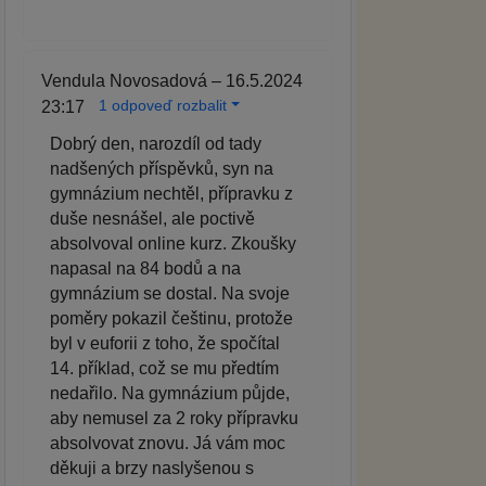
Vendula Novosadová – 16.5.2024
1 odpoveď rozbalit
23:17
Dobrý den, narozdíl od tady
nadšených příspěvků, syn na
gymnázium nechtěl, přípravku z
duše nesnášel, ale poctivě
absolvoval online kurz. Zkoušky
napasal na 84 bodů a na
gymnázium se dostal. Na svoje
poměry pokazil češtinu, protože
byl v euforii z toho, že spočítal
14. příklad, což se mu předtím
nedařilo. Na gymnázium půjde,
aby nemusel za 2 roky přípravku
absolvovat znovu. Já vám moc
děkuji a brzy naslyšenou s