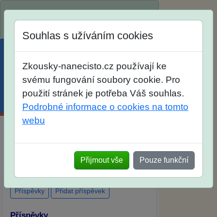
Spustili jsme přihlašování na školní rok
2026/2027!
Souhlas s užíváním cookies
Zkousky-nanecisto.cz používají ke
svému fungování soubory cookie. Pro
použití stránek je potřeba Váš souhlas.
Menu
Účet
Košík
Podrobné informace o cookies na tomto
webu
Diskuse Jak jste dopadli u zkoušek na
SŠ? Vaše ohlasy po skutečných
Přijmout vše
Pouze funkční
přijímacích zkouškách
Příspěvky
Přidat příspěvek
Příspěvky