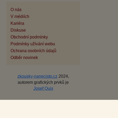
O nás
V médiích
Kariéra
Diskuse
Obchodní podmínky
Podmínky užívání webu
Ochrana osobních údajů
Odběr novinek
zkousky-nanecisto.cz
2024,
autorem grafických prvků je
Josef Quis