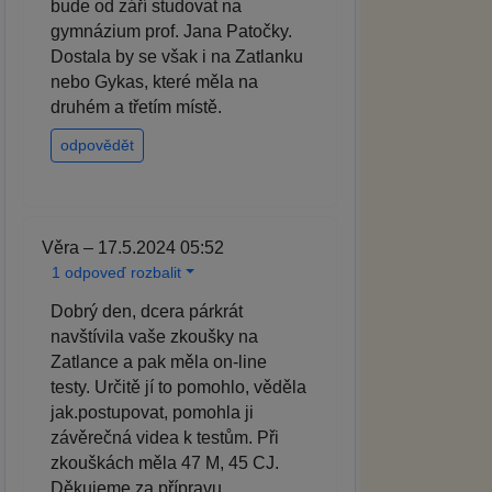
bude od září studovat na
gymnázium prof. Jana Patočky.
Dostala by se však i na Zatlanku
nebo Gykas, které měla na
druhém a třetím místě.
odpovědět
Věra – 17.5.2024 05:52
1 odpoveď rozbalit
Dobrý den, dcera párkrát
navštívila vaše zkoušky na
Zatlance a pak měla on-line
testy. Určitě jí to pomohlo, věděla
jak.postupovat, pomohla ji
závěrečná videa k testům. Při
zkouškách měla 47 M, 45 CJ.
Děkujeme za přípravu.