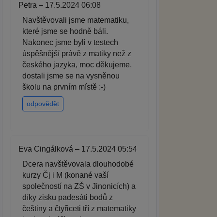
Petra – 17.5.2024 06:08
Navštěvovali jsme matematiku,
které jsme se hodně báli.
Nakonec jsme byli v testech
úspěšnější právě z matiky než z
českého jazyka, moc děkujeme,
dostali jsme se na vysněnou
školu na prvním místě :-)
odpovědět
Eva Cingálková – 17.5.2024 05:54
Dcera navštěvovala dlouhodobé
kurzy Čj i M (konané vaší
společností na ZŠ v Jinonicích) a
díky zisku padesáti bodů z
češtiny a čtyřiceti tří z matematiky