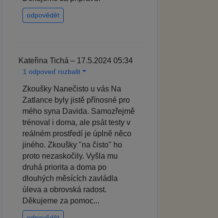
odpovědět
Kateřina Tichá – 17.5.2024 05:34
1 odpoveď rozbalit
Zkoušky Nanečisto u vás Na
Zatlance byly jistě přínosné pro
mého syna Davida. Samozřejmě
trénoval i doma, ale psát testy v
reálném prostředí je úplně něco
jiného. Zkoušky "na čisto" ho
proto nezaskočily. Vyšla mu
druhá priorita a doma po
dlouhých měsících zavládla
úleva a obrovská radost.
Děkujeme za pomoc...
odpovědět