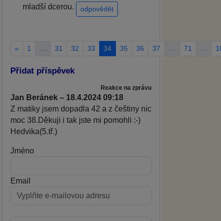
mladší dcerou.
odpovědět
«
1
…
31
32
33
34
35
36
37
…
71
…
1
Přidat příspěvek
Reakce na zprávu
Jan Beránek – 18.4.2024 09:18
Z matiky jsem dopadla 42 a z češtiny nic
moc 38.Děkuji i tak jste mi pomohli :-)
Hedvika(5.tř.)
Jméno
Email