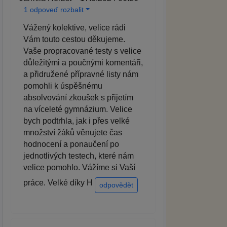
1 odpoveď rozbalit
Vážený kolektive, velice rádi
Vám touto cestou děkujeme.
Vaše propracované testy s velice
důležitými a poučnými komentáři,
a přidružené přípravné listy nám
pomohli k úspěšnému
absolvování zkoušek s přijetím
na víceleté gymnázium. Velice
bych podtrhla, jak i přes velké
množství žáků věnujete čas
hodnocení a ponaučení po
jednotlivých testech, které nám
velice pomohlo. Vážíme si Vaší
práce. Velké díky H
odpovědět