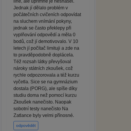
line, ale upřímně je nesnášel.
Jednak jí dělalo problém v
počátečních cvičeních odpovídat
na sluchem vnímání pokyny,
jednak se často překlepy při
vyplňování odpovědí a měla 0
bodů, což jí demotivovalo. V 10
letech jí počítač limituji a zde na
to pravděpodobně doplácela.
Též rozsah látky převyšoval
nároky státních zkoušek, což
rychle odpozorovala a též kurzu
vyčetla. Sice se na gymnázium
dostala (PORG), ale spíše díky
studiu doma než pomocí kurzu
Zkoušek nanečisto. Naopak
sobotní testy nanečisto Na
Zatlance byly velmi přínosné.
odpovědět