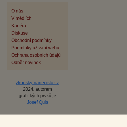
O nás
V médiích
Kariéra
Diskuse
Obchodní podmínky
Podmínky užívání webu
Ochrana osobních údajů
Odběr novinek
zkousky-nanecisto.cz
2024, autorem
grafických prvků je
Josef Quis