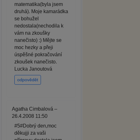
matematika(byla jsem
druhá). Moje kamarádka
se bohužel
nedostala(nechodila k
vám na zkoušky
nanečisto) :) Mějte se
moc hezky a přeji
úspěšné pokračování
zkoušek nanečisto.
Lucka Janoutová
odpovědět
Agatha Cimbalová –
26.4.2008 11:50
#5#Dobrý den,moc
děkujji za vaši