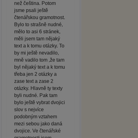
než čeština. Potom
jsme psali ještě
čtenářskou gramotnost.
Bylo to strašně nudné,
mělo to asi 6 stránek,
měli jsem tam nějaký
text a k tomu otázky. To
by mi ještě nevadilo,
mně vadilo tom ,že tam
byl nějaký text a k tomu
třeba jen 2 otázky a
zase text a zase 2
otázky. Hlavně ty texty
byli nudné. Pak tam
bylo ještě vybrat dvojici
slov s nejvíce
podobným vztahem
mezi sebou jako daná
dvojice. Ve čtenářské
gramotnosti jsem