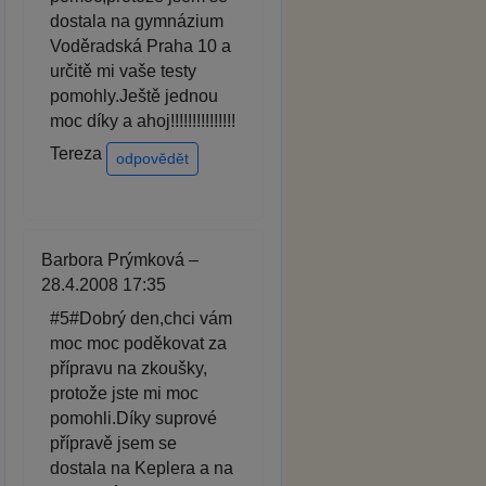
dostala na gymnázium
Voděradská Praha 10 a
určitě mi vaše testy
pomohly.Ještě jednou
moc díky a ahoj!!!!!!!!!!!!!!!
Tereza
odpovědět
Barbora Prýmková –
28.4.2008 17:35
#5#Dobrý den,chci vám
moc moc poděkovat za
přípravu na zkoušky,
protože jste mi moc
pomohli.Díky suprové
přípravě jsem se
dostala na Keplera a na