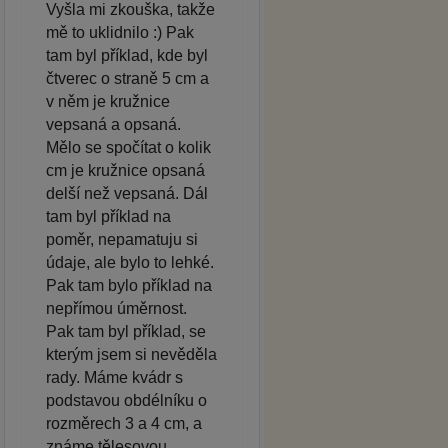
Vyšla mi zkouška, takže
mě to uklidnilo :) Pak
tam byl příklad, kde byl
čtverec o straně 5 cm a
v něm je kružnice
vepsaná a opsaná.
Mělo se spočítat o kolik
cm je kružnice opsaná
delší než vepsaná. Dál
tam byl příklad na
poměr, nepamatuju si
údaje, ale bylo to lehké.
Pak tam bylo příklad na
nepřímou úměrnost.
Pak tam byl příklad, se
kterým jsem si nevěděla
rady. Máme kvádr s
podstavou obdélníku o
rozměrech 3 a 4 cm, a
známe tělesovou