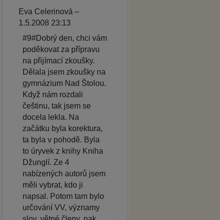
Eva Celerinová –
1.5.2008 23:13
#9#Dobrý den, chci vám
poděkovat za přípravu
na přijímací zkoušky.
Dělala jsem zkoušky na
gymnázium Nad Štolou.
Když nám rozdali
češtinu, tak jsem se
docela lekla. Na
začátku byla korektura,
ta byla v pohodě. Byla
to úryvek z knihy Kniha
Džunglí. Ze 4
nabízených autorů jsem
měli vybrat, kdo ji
napsal. Potom tam bylo
určování VV, významy
slov, větné členy, pak