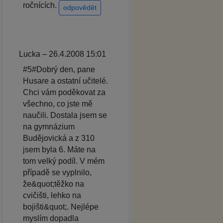
ročnících.
odpovědět
Lucka – 26.4.2008 15:01
#5#Dobrý den, pane
Husare a ostatní učitelé.
Chci vám poděkovat za
všechno, co jste mě
naučili. Dostala jsem se
na gymnázium
Budějovická a z 310
jsem byla 6. Máte na
tom velký podíl. V mém
případě se vyplnilo,
že&quot;těžko na
cvičišti, lehko na
bojišti&quot;. Nejlépe
myslím dopadla