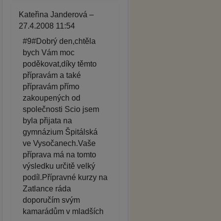
Kateřina Janderová –
27.4.2008 11:54
#9#Dobrý den,chtěla
bych Vám moc
poděkovat,díky těmto
přípravám a také
přípravám přímo
zakoupených od
společnosti Scio jsem
byla přijata na
gymnázium Špitálská
ve Vysočanech.Vaše
příprava má na tomto
výsledku určitě velký
podíl.Přípravné kurzy na
Zatlance ráda
doporučím svým
kamarádům v mladších