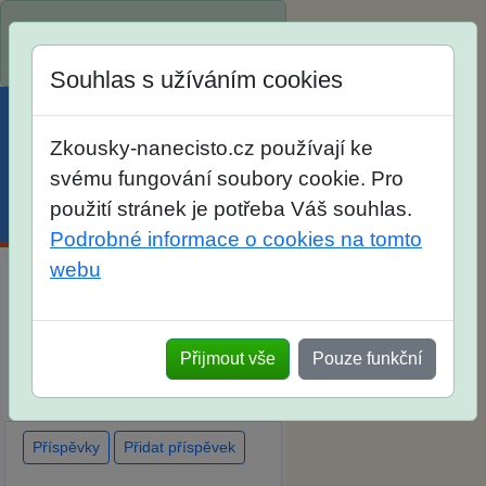
Spustili jsme přihlašování na
školní rok 2026/2027!
Souhlas s užíváním cookies
Zkousky-nanecisto.cz používají ke
svému fungování soubory cookie. Pro
použití stránek je potřeba Váš souhlas.
Menu
Účet
Košík
Podrobné informace o cookies na tomto
webu
Diskuse Jak jste dopadli u
zkoušek na SŠ? Vaše ohlasy
Přijmout vše
Pouze funkční
po skutečných přijímacích
zkouškách
Příspěvky
Přidat příspěvek