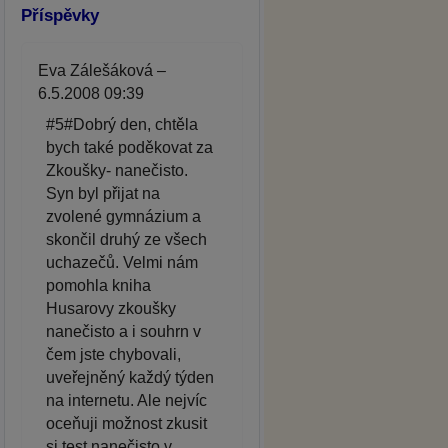
Příspěvky
Eva Zálešáková –
6.5.2008 09:39
#5#Dobrý den, chtěla
bych také poděkovat za
Zkoušky- nanečisto.
Syn byl přijat na
zvolené gymnázium a
skončil druhý ze všech
uchazečů. Velmi nám
pomohla kniha
Husarovy zkoušky
nanečisto a i souhrn v
čem jste chybovali,
uveřejněný každý týden
na internetu. Ale nejvíc
oceňuji možnost zkusit
si test nanečisto v