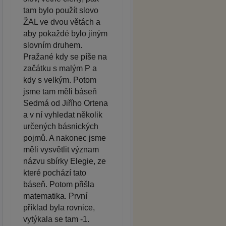
tam bylo použít slovo
ŽAL ve dvou větách a
aby pokaždé bylo jiným
slovním druhem.
Pražané kdy se píše na
začátku s malým P a
kdy s velkým. Potom
jsme tam měli báseň
Sedmá od Jiřího Ortena
a v ní vyhledat několik
určených básnických
pojmů. A nakonec jsme
měli vysvětlit význam
názvu sbírky Elegie, ze
které pochází tato
báseň. Potom přišla
matematika. První
příklad byla rovnice,
vytýkala se tam -1.