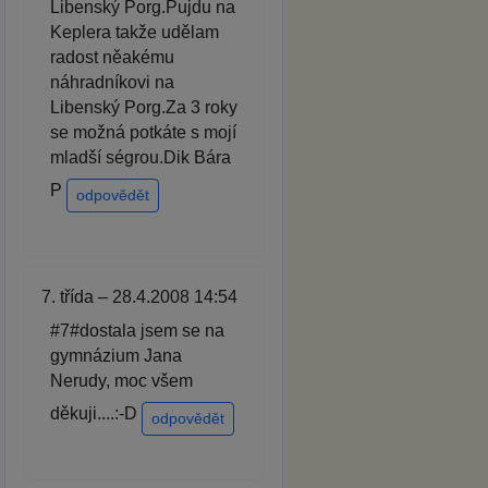
Libenský Porg.Pujdu na
Keplera takže udělam
radost něakému
náhradníkovi na
Libenský Porg.Za 3 roky
se možná potkáte s mojí
mladší ségrou.Dik Bára
P
odpovědět
7. třída – 28.4.2008 14:54
#7#dostala jsem se na
gymnázium Jana
Nerudy, moc všem
děkuji....:-D
odpovědět