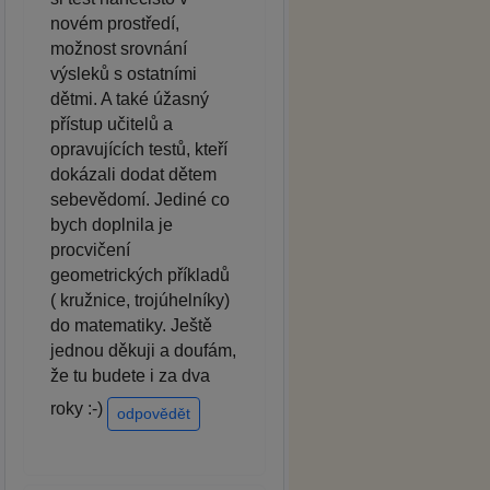
novém prostředí,
možnost srovnání
výsleků s ostatními
dětmi. A také úžasný
přístup učitelů a
opravujících testů, kteří
dokázali dodat dětem
sebevědomí. Jediné co
bych doplnila je
procvičení
geometrických příkladů
( kružnice, trojúhelníky)
do matematiky. Ještě
jednou děkuji a doufám,
že tu budete i za dva
roky :-)
odpovědět