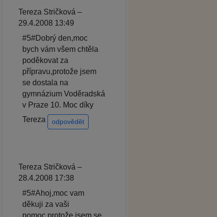
Tereza Stričková –
29.4.2008 13:49
#5#Dobrý den,moc
bych vám všem chtěla
poděkovat za
přípravu,protože jsem
se dostala na
gymnázium Voděradská
v Praze 10. Moc díky
Tereza
odpovědět
Tereza Stričková –
28.4.2008 17:38
#5#Ahoj,moc vam
děkuji za vaši
pomoc,protože jsem se