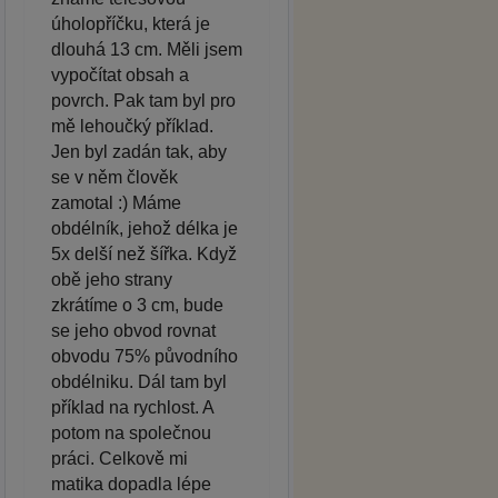
úholopříčku, která je
dlouhá 13 cm. Měli jsem
vypočítat obsah a
povrch. Pak tam byl pro
mě lehoučký příklad.
Jen byl zadán tak, aby
se v něm člověk
zamotal :) Máme
obdélník, jehož délka je
5x delší než šířka. Když
obě jeho strany
zkrátíme o 3 cm, bude
se jeho obvod rovnat
obvodu 75% původního
obdélniku. Dál tam byl
příklad na rychlost. A
potom na společnou
práci. Celkově mi
matika dopadla lépe