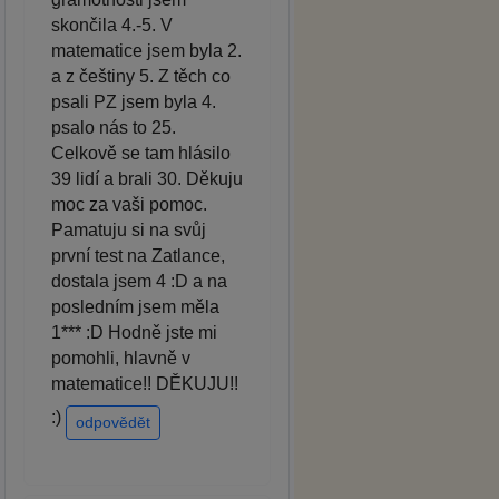
skončila 4.-5. V
matematice jsem byla 2.
a z češtiny 5. Z těch co
psali PZ jsem byla 4.
psalo nás to 25.
Celkově se tam hlásilo
39 lidí a brali 30. Děkuju
moc za vaši pomoc.
Pamatuju si na svůj
první test na Zatlance,
dostala jsem 4 :D a na
posledním jsem měla
1*** :D Hodně jste mi
pomohli, hlavně v
matematice!! DĚKUJU!!
:)
odpovědět