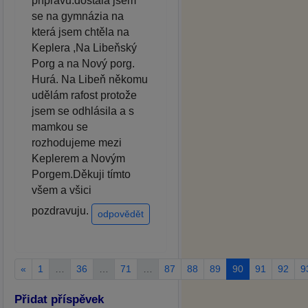
přípravu.dostala jsem
se na gymnázia na
která jsem chtěla na
Keplera ,Na Libeňský
Porg a na Nový porg.
Hurá. Na Libeň někomu
udělám rafost protože
jsem se odhlásila a s
mamkou se
rozhodujeme mezi
Keplerem a Novým
Porgem.Děkuji tímto
všem a všici
pozdravuju.
odpovědět
«
1
…
36
…
71
…
87
88
89
90
91
92
9
Přidat příspěvek