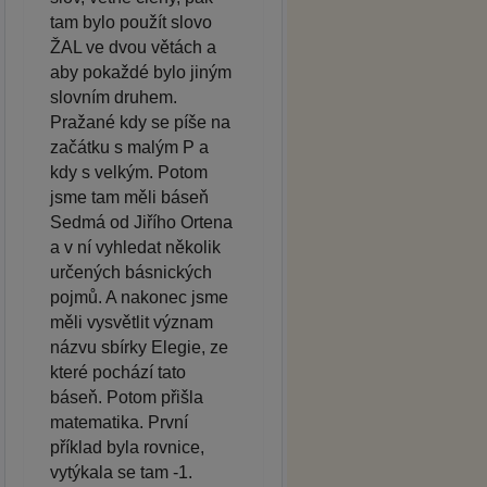
tam bylo použít slovo
ŽAL ve dvou větách a
aby pokaždé bylo jiným
slovním druhem.
Pražané kdy se píše na
začátku s malým P a
kdy s velkým. Potom
jsme tam měli báseň
Sedmá od Jiřího Ortena
a v ní vyhledat několik
určených básnických
pojmů. A nakonec jsme
měli vysvětlit význam
názvu sbírky Elegie, ze
které pochází tato
báseň. Potom přišla
matematika. První
příklad byla rovnice,
vytýkala se tam -1.