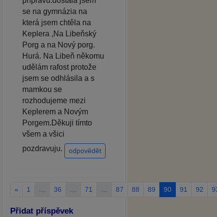
přípravu.dostala jsem
se na gymnázia na
která jsem chtěla na
Keplera ,Na Libeňský
Porg a na Nový porg.
Hurá. Na Libeň někomu
udělám rafost protože
jsem se odhlásila a s
mamkou se
rozhodujeme mezi
Keplerem a Novým
Porgem.Děkuji tímto
všem a všici
pozdravuju.
odpovědět
«
1
…
36
…
71
…
87
88
89
90
91
92
9
Přidat příspěvek