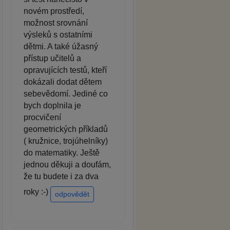
novém prostředí,
možnost srovnání
výsleků s ostatními
dětmi. A také úžasný
přístup učitelů a
opravujících testů, kteří
dokázali dodat dětem
sebevědomí. Jediné co
bych doplnila je
procvičení
geometrických příkladů
( kružnice, trojúhelníky)
do matematiky. Ještě
jednou děkuji a doufám,
že tu budete i za dva
roky :-)
odpovědět