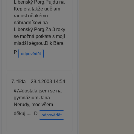
Libenský Porg.Pujdu na
Keplera takže udělam
radost něakému
náhradníkovi na
Libenský Porg.Za 3 roky
se možná potkáte s mojí
mladší ségrou.Dik Bára
P
odpovědět
7. třída – 28.4.2008 14:54
#7#dostala jsem se na
gymnázium Jana
Nerudy, moc všem
děkuji....:-D
odpovědět