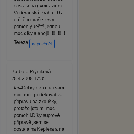
dostala na gymnázium
Voděradská Praha 10 a
určitě mi vaše testy
pomohly.Ještě jednou
moc díky a ahoj!!!!!!!!!!!!!!!
Tereza
odpovědět
Barbora Prýmková –
28.4.2008 17:35
#5#Dobrý den,chci vám
moc moc poděkovat za
přípravu na zkoušky,
protože jste mi moc
pomohli.Díky suprové
přípravě jsem se
dostala na Keplera a na