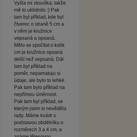
Vyšla mi zkouška, takže
mě to uklidnilo :) Pak
tam byl příklad, kde byl
čtverec o straně 5 cm a
v něm je kružnice
vepsaná a opsaná.
Mělo se spočítat o kolik
cm je kružnice opsaná
delší než vepsaná. Dál
tam byl příklad na
poměr, nepamatuju si
údaje, ale bylo to lehké.
Pak tam bylo příklad na
nepřímou úměrnost.
Pak tam byl příklad, se
kterým jsem si nevěděla
rady. Máme kvádr s
podstavou obdélníku o
rozměrech 3 a 4 cm, a
známe tělesovou