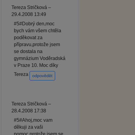
Tereza Stričková –
29.4.2008 13:49
#5#Dobrý den,moc
bych vám všem chtěla
poděkovat za
přípravu,protože jsem
se dostala na
gymnázium Voděradská
v Praze 10. Moc díky
Tereza
odpovědět
Tereza Stričková –
28.4.2008 17:38
#5#Ahoj,moc vam
děkuji za vaši
pomoc,protože jsem se