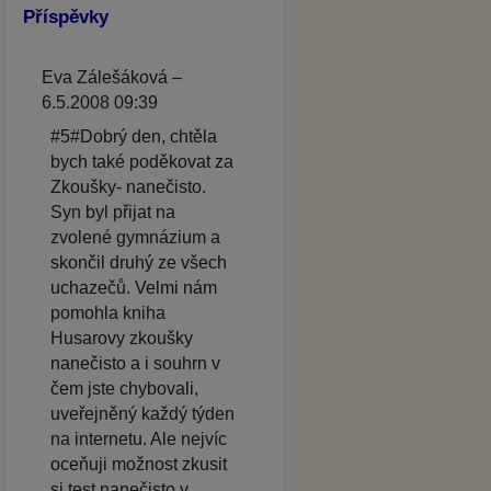
Příspěvky
Eva Zálešáková –
6.5.2008 09:39
#5#Dobrý den, chtěla
bych také poděkovat za
Zkoušky- nanečisto.
Syn byl přijat na
zvolené gymnázium a
skončil druhý ze všech
uchazečů. Velmi nám
pomohla kniha
Husarovy zkoušky
nanečisto a i souhrn v
čem jste chybovali,
uveřejněný každý týden
na internetu. Ale nejvíc
oceňuji možnost zkusit
si test nanečisto v