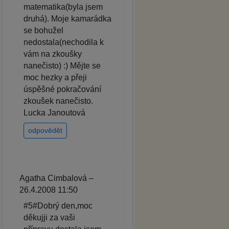
matematika(byla jsem
druhá). Moje kamarádka
se bohužel
nedostala(nechodila k
vám na zkoušky
nanečisto) :) Mějte se
moc hezky a přeji
úspěšné pokračování
zkoušek nanečisto.
Lucka Janoutová
odpovědět
Agatha Cimbalová –
26.4.2008 11:50
#5#Dobrý den,moc
děkujji za vaši