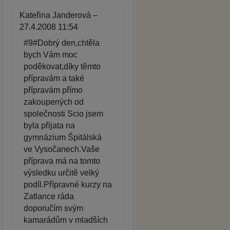
Kateřina Janderová –
27.4.2008 11:54
#9#Dobrý den,chtěla
bych Vám moc
poděkovat,díky těmto
přípravám a také
přípravám přímo
zakoupených od
společnosti Scio jsem
byla přijata na
gymnázium Špitálská
ve Vysočanech.Vaše
příprava má na tomto
výsledku určitě velký
podíl.Přípravné kurzy na
Zatlance ráda
doporučím svým
kamarádům v mladších