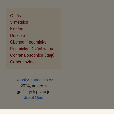
O nás
V médiích
Kariéra
Diskuse
Obchodní podmínky
Podmínky užívání webu
Ochrana osobních údajů
Odběr novinek
zkousky-nanecisto.cz
2024, autorem
grafických prvků je
Josef Quis