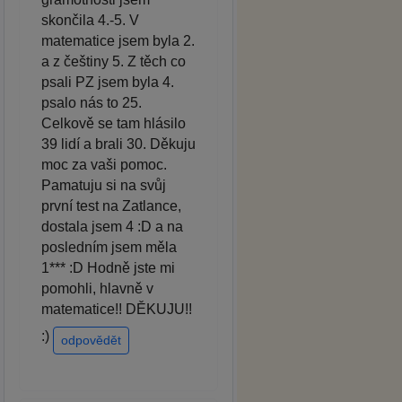
skončila 4.-5. V
matematice jsem byla 2.
a z češtiny 5. Z těch co
psali PZ jsem byla 4.
psalo nás to 25.
Celkově se tam hlásilo
39 lidí a brali 30. Děkuju
moc za vaši pomoc.
Pamatuju si na svůj
první test na Zatlance,
dostala jsem 4 :D a na
posledním jsem měla
1*** :D Hodně jste mi
pomohli, hlavně v
matematice!! DĚKUJU!!
:)
odpovědět