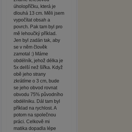
úholopříčku, která je
dlouhá 13 cm. Měli jsem
vypočítat obsah a
povrch. Pak tam byl pro
mě lehoučký příklad.
Jen byl zadán tak, aby
se v něm člověk
zamotal :) Máme
obdélník, jehož délka je
5x delší než šířka. Když
obě jeho strany
zkrátíme o 3 cm, bude
se jeho obvod rovnat
obvodu 75% původního
obdélniku. Dál tam byl
příklad na rychlost. A
potom na společnou
práci. Celkově mi
matika dopadla lépe