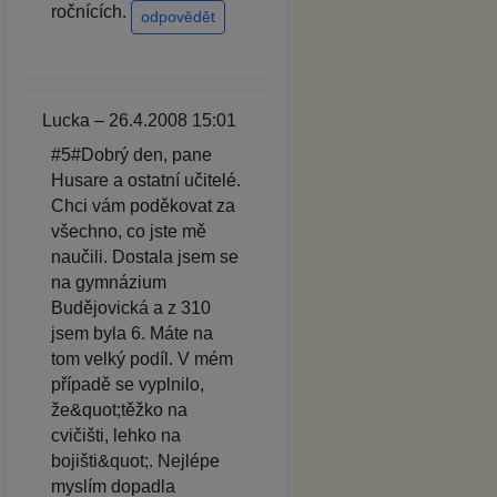
ročnících.
odpovědět
Lucka – 26.4.2008 15:01
#5#Dobrý den, pane
Husare a ostatní učitelé.
Chci vám poděkovat za
všechno, co jste mě
naučili. Dostala jsem se
na gymnázium
Budějovická a z 310
jsem byla 6. Máte na
tom velký podíl. V mém
případě se vyplnilo,
že&quot;těžko na
cvičišti, lehko na
bojišti&quot;. Nejlépe
myslím dopadla