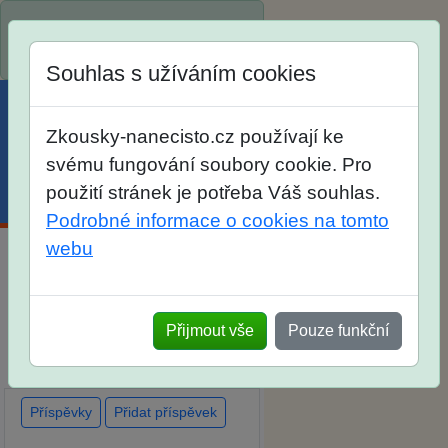
Spustili jsme přihlašování na
školní rok 2026/2027!
Souhlas s užíváním cookies
Zkousky-nanecisto.cz používají ke
svému fungování soubory cookie. Pro
použití stránek je potřeba Váš souhlas.
Menu
Účet
Košík
Podrobné informace o cookies na tomto
webu
Diskuse Jak jste dopadli u
zkoušek na SŠ? Vaše ohlasy
Přijmout vše
Pouze funkční
po skutečných přijímacích
zkouškách
Příspěvky
Přidat příspěvek