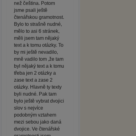
než čeština. Potom
jsme psali ještě
čtenářskou gramotnost.
Bylo to strašně nudné,
mělo to asi 6 stránek,
měli jsem tam nějaký
text a k tomu otázky. To
by mi ještě nevadilo,
mně vadilo tom ,že tam
byl nějaký text a k tomu
třeba jen 2 otázky a
zase text a zase 2
otázky. Hlavně ty texty
byli nudné. Pak tam
bylo ještě vybrat dvojici
slov s nejvíce
podobným vztahem
mezi sebou jako daná
dvojice. Ve čtenářské
gramotnosti jsem