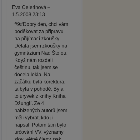
Eva Celerinová –
1.5.2008 23:13
#9#Dobrý den, chci vám
poděkovat za přípravu
na přijímací zkoušky.
Dělala jsem zkoušky na
gymnázium Nad Štolou.
Když nám rozdali
češtinu, tak jsem se
docela lekla. Na
začátku byla korektura,
ta byla v pohodě. Byla
to úryvek z knihy Kniha
Džunglí. Ze 4
nabízených autorů jsem
měli vybrat, kdo ji
napsal. Potom tam bylo
určování VV, významy
slov, větné členy, pak