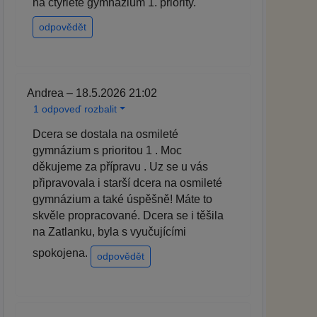
na čtyřleté gymnázium 1. priority.
odpovědět
Andrea – 18.5.2026 21:02
1 odpoveď rozbalit
Dcera se dostala na osmileté
gymnázium s prioritou 1 . Moc
děkujeme za přípravu . Uz se u vás
připravovala i starší dcera na osmileté
gymnázium a také úspěšně! Máte to
skvěle propracované. Dcera se i těšila
na Zatlanku, byla s vyučujícími
spokojena.
odpovědět