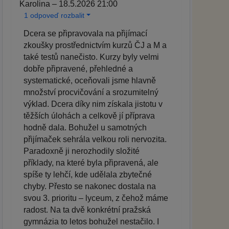
Karolina – 18.5.2026 21:00
1 odpoveď rozbalit
Dcera se připravovala na přijímací
zkoušky prostřednictvím kurzů ČJ a M a
také testů nanečisto. Kurzy byly velmi
dobře připravené, přehledné a
systematické, oceňovali jsme hlavně
množství procvičování a srozumitelný
výklad. Dcera díky nim získala jistotu v
těžších úlohách a celkově jí příprava
hodně dala. Bohužel u samotných
přijímaček sehrála velkou roli nervozita.
Paradoxně ji nerozhodily složité
příklady, na které byla připravená, ale
spíše ty lehčí, kde udělala zbytečné
chyby. Přesto se nakonec dostala na
svou 3. prioritu – lyceum, z čehož máme
radost. Na ta dvě konkrétní pražská
gymnázia to letos bohužel nestačilo. I