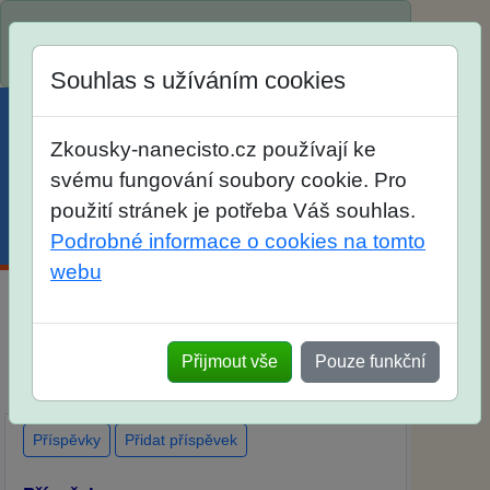
Spustili jsme přihlašování na školní rok
2026/2027!
Souhlas s užíváním cookies
Zkousky-nanecisto.cz používají ke
svému fungování soubory cookie. Pro
použití stránek je potřeba Váš souhlas.
Menu
Účet
Košík
Podrobné informace o cookies na tomto
webu
Diskuse Jak jste dopadli u zkoušek na SŠ?
Vaše ohlasy po skutečných přijímacích
Přijmout vše
Pouze funkční
zkouškách
Příspěvky
Přidat příspěvek