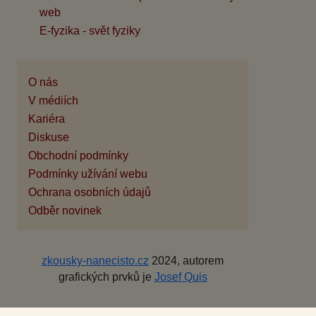
web
E-fyzika - svět fyziky
O nás
V médiích
Kariéra
Diskuse
Obchodní podmínky
Podmínky užívání webu
Ochrana osobních údajů
Odběr novinek
zkousky-nanecisto.cz
2024, autorem
grafických prvků je
Josef Quis