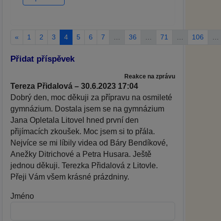
«
1
2
3
4
5
6
7
…
36
…
71
…
106
…
Přidat příspěvek
Reakce na zprávu
Tereza Přidalová – 30.6.2023 17:04
Dobrý den, moc děkuji za přípravu na osmileté
gymnázium. Dostala jsem se na gymnázium
Jana Opletala Litovel hned první den
přijímacích zkoušek. Moc jsem si to přála.
Nejvíce se mi líbily videa od Báry Bendíkové,
Anežky Ditrichové a Petra Husara. Ještě
jednou děkuji. Terezka Přidalová z Litovle.
Přeji Vám všem krásné prázdniny.
Jméno