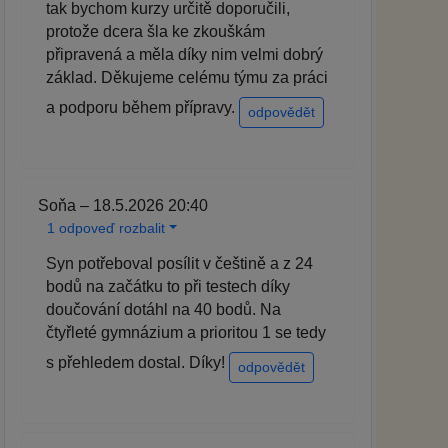
tak bychom kurzy určitě doporučili,
protože dcera šla ke zkouškám
připravená a měla díky nim velmi dobrý
základ. Děkujeme celému týmu za práci
a podporu během přípravy.
odpovědět
Soňa – 18.5.2026 20:40
1 odpoveď rozbalit
Syn potřeboval posílit v češtině a z 24
bodů na začátku to při testech díky
doučování dotáhl na 40 bodů. Na
čtyřleté gymnázium a prioritou 1 se tedy
s přehledem dostal. Díky!
odpovědět