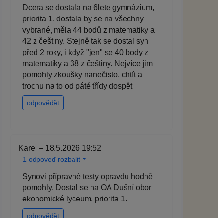
Dcera se dostala na 6lete gymnázium,
priorita 1, dostala by se na všechny
vybrané, měla 44 bodů z matematiky a
42 z češtiny. Stejně tak se dostal syn
před 2 roky, i když "jen" se 40 body z
matematiky a 38 z češtiny. Nejvíce jim
pomohly zkoušky nanečisto, chtít a
trochu na to od páté třídy dospět
odpovědět
Karel – 18.5.2026 19:52
1 odpoveď rozbalit
Synovi přípravné testy opravdu hodně
pomohly. Dostal se na OA Dušní obor
ekonomické lyceum, priorita 1.
odpovědět