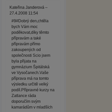
Kateřina Janderová –
27.4.2008 11:54
#9#Dobrý den,chtěla
bych Vám moc
poděkovat,díky těmto
přípravám a také
přípravám přímo
zakoupených od
společnosti Scio jsem
byla přijata na
gymnázium Špitálská
ve Vysočanech.Vaše
příprava má na tomto
výsledku určitě velký
podíl.Přípravné kurzy na
Zatlance ráda
doporučím svým
kamarádům v mladších