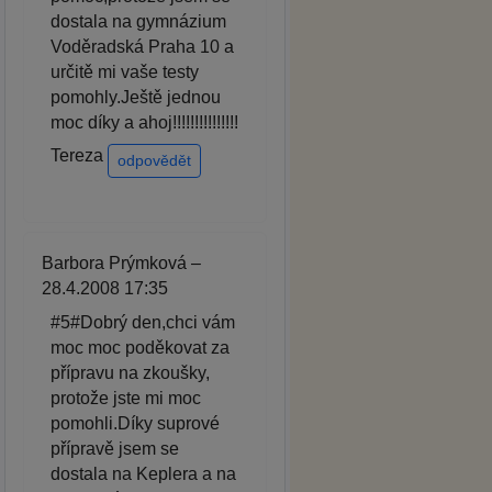
dostala na gymnázium
Voděradská Praha 10 a
určitě mi vaše testy
pomohly.Ještě jednou
moc díky a ahoj!!!!!!!!!!!!!!!
Tereza
odpovědět
Barbora Prýmková –
28.4.2008 17:35
#5#Dobrý den,chci vám
moc moc poděkovat za
přípravu na zkoušky,
protože jste mi moc
pomohli.Díky suprové
přípravě jsem se
dostala na Keplera a na