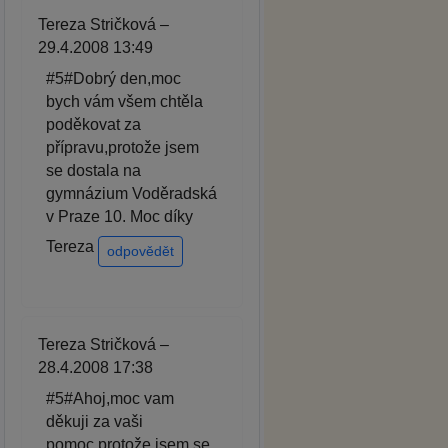
Tereza Stričková –
29.4.2008 13:49
#5#Dobrý den,moc
bych vám všem chtěla
poděkovat za
přípravu,protože jsem
se dostala na
gymnázium Voděradská
v Praze 10. Moc díky
Tereza
odpovědět
Tereza Stričková –
28.4.2008 17:38
#5#Ahoj,moc vam
děkuji za vaši
pomoc,protože jsem se