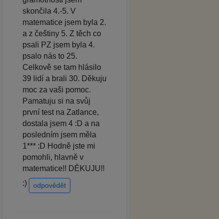
skončila 4.-5. V
matematice jsem byla 2.
a z češtiny 5. Z těch co
psali PZ jsem byla 4.
psalo nás to 25.
Celkově se tam hlásilo
39 lidí a brali 30. Děkuju
moc za vaši pomoc.
Pamatuju si na svůj
první test na Zatlance,
dostala jsem 4 :D a na
posledním jsem měla
1*** :D Hodně jste mi
pomohli, hlavně v
matematice!! DĚKUJU!!
:)
odpovědět