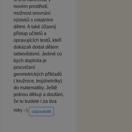
novém prostředí,
možnost srovnání
výsleků s ostatními
dětmi. A také úžasný
přístup učitelů a
opravujících testů, kteří
dokázali dodat dětem
sebevědomí. Jediné co
bych doplnila je
procvičení
geometrických příkladů
( kružnice, trojúhelníky)
do matematiky. Ještě
jednou děkuji a doufám,
že tu budete i za dva
roky :-)
odpovědět