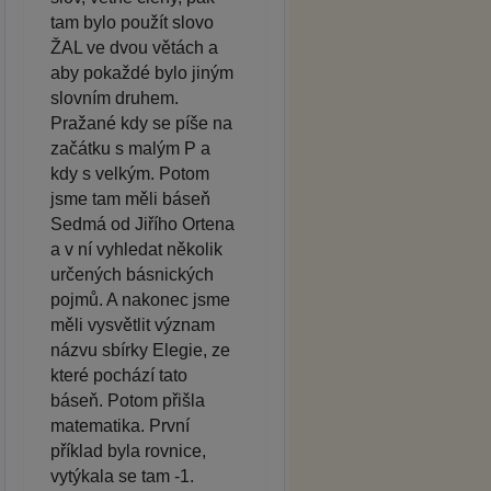
tam bylo použít slovo
ŽAL ve dvou větách a
aby pokaždé bylo jiným
slovním druhem.
Pražané kdy se píše na
začátku s malým P a
kdy s velkým. Potom
jsme tam měli báseň
Sedmá od Jiřího Ortena
a v ní vyhledat několik
určených básnických
pojmů. A nakonec jsme
měli vysvětlit význam
názvu sbírky Elegie, ze
které pochází tato
báseň. Potom přišla
matematika. První
příklad byla rovnice,
vytýkala se tam -1.