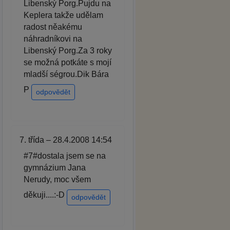
Libenský Porg.Pujdu na
Keplera takže udělam
radost něakému
náhradníkovi na
Libenský Porg.Za 3 roky
se možná potkáte s mojí
mladší ségrou.Dik Bára
P
odpovědět
7. třída – 28.4.2008 14:54
#7#dostala jsem se na
gymnázium Jana
Nerudy, moc všem
děkuji....:-D
odpovědět