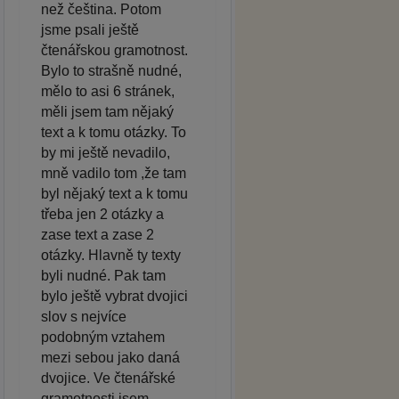
než čeština. Potom
jsme psali ještě
čtenářskou gramotnost.
Bylo to strašně nudné,
mělo to asi 6 stránek,
měli jsem tam nějaký
text a k tomu otázky. To
by mi ještě nevadilo,
mně vadilo tom ,že tam
byl nějaký text a k tomu
třeba jen 2 otázky a
zase text a zase 2
otázky. Hlavně ty texty
byli nudné. Pak tam
bylo ještě vybrat dvojici
slov s nejvíce
podobným vztahem
mezi sebou jako daná
dvojice. Ve čtenářské
gramotnosti jsem