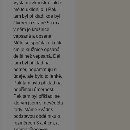
Vyšla mi zkouška, takže
mě to uklidnilo :) Pak
tam byl příklad, kde byl
čtverec o straně 5 cm a
v něm je kružnice
vepsaná a opsaná.
Mělo se spočítat o kolik
cm je kružnice opsaná
delší než vepsaná. Dál
tam byl příklad na
poměr, nepamatuju si
údaje, ale bylo to lehké.
Pak tam bylo příklad na
nepřímou úměrnost.
Pak tam byl příklad, se
kterým jsem si nevěděla
rady. Máme kvádr s
podstavou obdélníku o
rozměrech 3 a 4 cm, a
známe tělesovou