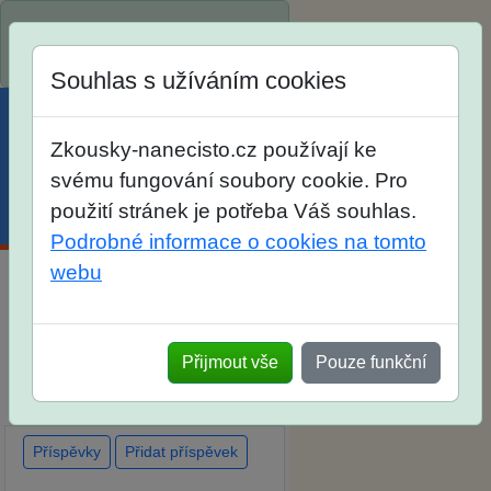
Spustili jsme přihlašování na
školní rok 2026/2027!
Souhlas s užíváním cookies
Zkousky-nanecisto.cz používají ke
svému fungování soubory cookie. Pro
použití stránek je potřeba Váš souhlas.
Menu
Účet
Košík
Podrobné informace o cookies na tomto
webu
Diskuse Jak jste dopadli u
zkoušek na SŠ? Vaše ohlasy
Přijmout vše
Pouze funkční
po skutečných přijímacích
zkouškách
Příspěvky
Přidat příspěvek