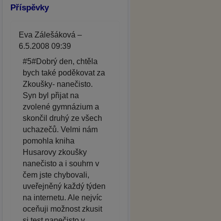
Příspěvky
Eva Zálešáková –
6.5.2008 09:39
#5#Dobrý den, chtěla
bych také poděkovat za
Zkoušky- nanečisto.
Syn byl přijat na
zvolené gymnázium a
skončil druhý ze všech
uchazečů. Velmi nám
pomohla kniha
Husarovy zkoušky
nanečisto a i souhrn v
čem jste chybovali,
uveřejněný každý týden
na internetu. Ale nejvíc
oceňuji možnost zkusit
si test nanečisto v