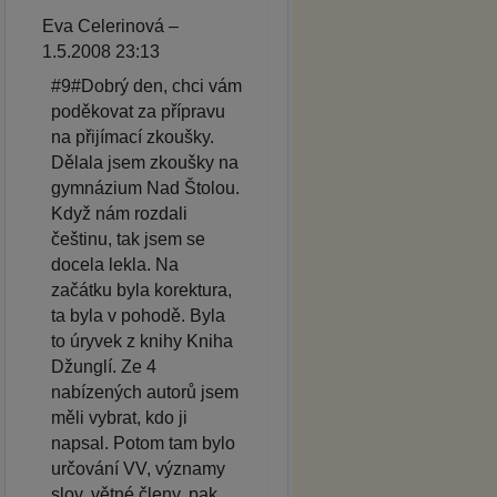
Eva Celerinová –
1.5.2008 23:13
#9#Dobrý den, chci vám
poděkovat za přípravu
na přijímací zkoušky.
Dělala jsem zkoušky na
gymnázium Nad Štolou.
Když nám rozdali
češtinu, tak jsem se
docela lekla. Na
začátku byla korektura,
ta byla v pohodě. Byla
to úryvek z knihy Kniha
Džunglí. Ze 4
nabízených autorů jsem
měli vybrat, kdo ji
napsal. Potom tam bylo
určování VV, významy
slov, větné členy, pak