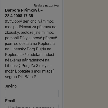
Reakce na zprávu
Barbora Prýmková –
28.4.2008 17:35
#5#Dobrý den,chci vám moc
moc poděkovat za přípravu na
zkoušky, protože jste mi moc
pomohli.Díky suprové přípravě
jsem se dostala na Keplera a
na Libenský Porg.Pujdu na
Keplera takže udělam radost
něakému náhradníkovi na
Libenský Porg.Za 3 roky se
možná potkáte s mojí mladší
ségrou.Dik Bára P
Jméno
Email