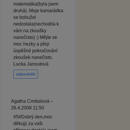
matematika(byla jsem
druhá). Moje kamarádka
se bohužel
nedostala(nechodila k
vám na zkoušky
nanečisto) :) Mějte se
moc hezky a přeji
úspěšné pokračování
zkoušek nanečisto.
Lucka Janoutová
odpovědět
Agatha Cimbalová –
26.4.2008 11:50
#5#Dobrý den,moc
děkujji za vaši