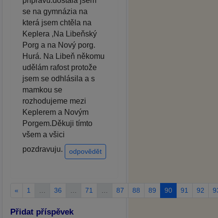
přípravu.dostala jsem
se na gymnázia na
která jsem chtěla na
Keplera ,Na Libeňský
Porg a na Nový porg.
Hurá. Na Libeň někomu
udělám rafost protože
jsem se odhlásila a s
mamkou se
rozhodujeme mezi
Keplerem a Novým
Porgem.Děkuji tímto
všem a všici
pozdravuju.
odpovědět
«
1
…
36
…
71
…
87
88
89
90
91
92
9
Přidat příspěvek