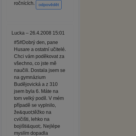
ročnících.
odpovědět
Lucka – 26.4.2008 15:01
#5#Dobrý den, pane
Husare a ostatní učitelé.
Chci vám poděkovat za
všechno, co jste mě
naučili. Dostala jsem se
na gymnázium
Budějovická a z 310
jsem byla 6. Máte na
tom velký podíl. V mém
případě se vyplnilo,
že&quot;těžko na
cvičišti, lehko na
bojišti&quot;. Nejlépe
myslím dopadla