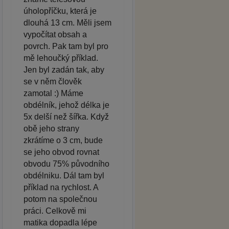
úholopříčku, která je
dlouhá 13 cm. Měli jsem
vypočítat obsah a
povrch. Pak tam byl pro
mě lehoučký příklad.
Jen byl zadán tak, aby
se v něm člověk
zamotal :) Máme
obdélník, jehož délka je
5x delší než šířka. Když
obě jeho strany
zkrátíme o 3 cm, bude
se jeho obvod rovnat
obvodu 75% původního
obdélniku. Dál tam byl
příklad na rychlost. A
potom na společnou
práci. Celkově mi
matika dopadla lépe