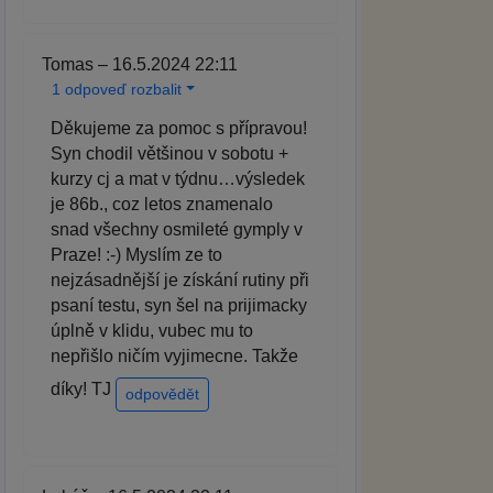
Tomas – 16.5.2024 22:11
1 odpoveď rozbalit
Děkujeme za pomoc s přípravou!
Syn chodil většinou v sobotu +
kurzy cj a mat v týdnu…výsledek
je 86b., coz letos znamenalo
snad všechny osmileté gymply v
Praze! :-) Myslím ze to
nejzásadnější je získání rutiny při
psaní testu, syn šel na prijimacky
úplně v klidu, vubec mu to
nepřišlo ničím vyjimecne. Takže
díky! TJ
odpovědět