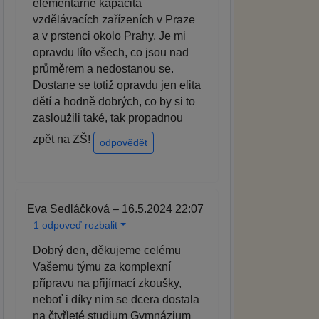
elementárně kapacita
vzdělávacích zařízeních v Praze
a v prstenci okolo Prahy. Je mi
opravdu líto všech, co jsou nad
průměrem a nedostanou se.
Dostane se totiž opravdu jen elita
dětí a hodně dobrých, co by si to
zasloužili také, tak propadnou
zpět na ZŠ!
odpovědět
Eva Sedláčková – 16.5.2024 22:07
1 odpoveď rozbalit
Dobrý den, děkujeme celému
Vašemu týmu za komplexní
přípravu na přijímací zkoušky,
neboť i díky nim se dcera dostala
na čtyřleté studium Gymnázium