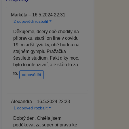
Markéta – 16.5.2024 22:31
2 odpovědi rozbalit
Děkujeme, dcery obě chodily na
přípravku, starší on line v covidu
19, mladší fyzicky, obě budou na
stejném gymplu Pražačka
šestileté studium. Fakt díky moc,
bylo to intenzivní, ale stálo to za
to.
odpovědět
Alexandra – 16.5.2024 22:28
1 odpoveď rozbalit
Dobrý den, Chtěla jsem
poděkovat za super přípravu ke