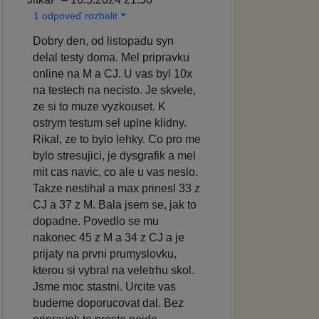
1 odpoveď rozbalit
Dobry den, od listopadu syn
delal testy doma. Mel pripravku
online na M a CJ. U vas byl 10x
na testech na necisto. Je skvele,
ze si to muze vyzkouset. K
ostrym testum sel uplne klidny.
Rikal, ze to bylo lehky. Co pro me
bylo stresujici, je dysgrafik a mel
mit cas navic, co ale u vas neslo.
Takze nestihal a max prinesl 33 z
CJ a 37 z M. Bala jsem se, jak to
dopadne. Povedlo se mu
nakonec 45 z M a 34 z CJ a je
prijaty na prvni prumyslovku,
kterou si vybral na veletrhu skol.
Jsme moc stastni. Urcite vas
budeme doporucovat dal. Bez