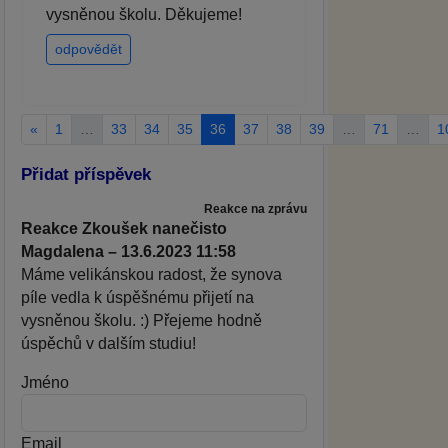
vysněnou školu. Děkujeme!
odpovědět
«
1
…
33
34
35
36
37
38
39
…
71
…
1
Přidat příspěvek
Reakce na zprávu
Reakce Zkoušek nanečisto
Magdalena – 13.6.2023 11:58
Máme velikánskou radost, že synova
píle vedla k úspěšnému přijetí na
vysněnou školu. :) Přejeme hodně
úspěchů v dalším studiu!
Jméno
Email