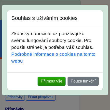
Spustili jsme přihlašování na školní rok
2026/2027!
Souhlas s užíváním cookies
Zkousky-nanecisto.cz používají ke
svému fungování soubory cookie. Pro
použití stránek je potřeba Váš souhlas.
Menu
Účet
Košík
Podrobné informace o cookies na tomto
webu
Diskuse Jak jste dopadli u zkoušek na
SŠ? Vaše ohlasy po skutečných
Přijmout vše
Pouze funkční
přijímacích zkouškách
Příspěvky
Přidat příspěvek
Příspěvky