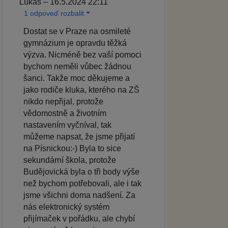
Lukáš – 16.5.2024 22:11
1 odpoveď rozbalit
Dostat se v Praze na osmileté
gymnázium je opravdu těžká
výzva. Nicméně bez vaší pomoci
bychom neměli vůbec žádnou
šanci. Takže moc děkujeme a
jako rodiče kluka, kterého na ZŠ
nikdo nepřijal, protože
vědomostně a životním
nastavením vyčníval, tak
můžeme napsat, že jsme přijatí
na Písnickou:-) Byla to sice
sekundární škola, protože
Budějovická byla o tři body výše
než bychom potřebovali, ale i tak
jsme všichni doma nadšení. Za
nás elektronický systém
přijímaček v pořádku, ale chybí