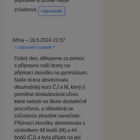
pripravek to proste nejde
zvladnout.
odpovědět
Jiřina – 16.5.2024 21:57
1 odpoveď rozbalit
Dobrý den, děkujeme za pomoc
s přípravou naší dcery na
přijímací zkoušku na gymnázium.
Naše dcera absolvovala
dlouhodobý kurz ČJ a M, který jí
pomáhal dostudovávat učivo,
které nebylo ve škole dostatečně
procvičeno, a několikrát se
zúčastnila zkoušek nanečisto.
Přijímací zkoušky absolvovala s
výsledkem 48 bodů (M) a 44
bodů (ČJ) a byla přijata na její