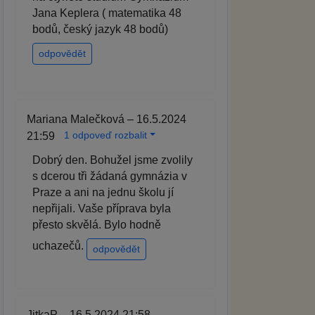
Jana Keplera ( matematika 48
bodů, český jazyk 48 bodů)
odpovědět
Mariana Malečková – 16.5.2024
1 odpoveď rozbalit
21:59
Dobrý den. Bohužel jsme zvolily
s dcerou tři žádaná gymnázia v
Praze a ani na jednu školu jí
nepřijali. Vaše příprava byla
přesto skvělá. Bylo hodně
uchazečů.
odpovědět
JitkaP – 16.5.2024 21:58