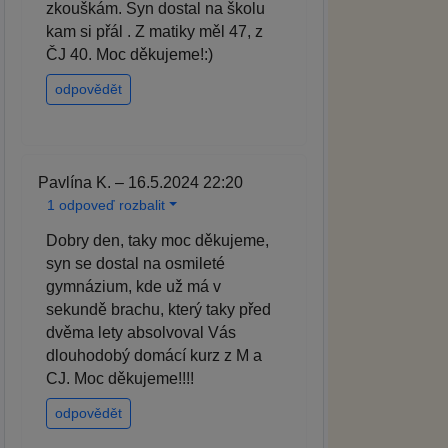
zkouškám. Syn dostal na školu
kam si přál . Z matiky měl 47, z
ČJ 40. Moc děkujeme!:)
odpovědět
Pavlína K. – 16.5.2024 22:20
1 odpoveď rozbalit
Dobry den, taky moc děkujeme,
syn se dostal na osmileté
gymnázium, kde už má v
sekundě brachu, který taky před
dvěma lety absolvoval Vás
dlouhodobý domácí kurz z M a
CJ. Moc děkujeme!!!!
odpovědět