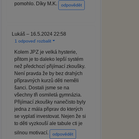
pomohlo. Díky M.K.
odpovědět
Lukáš – 16.5.2024 22:58
1 odpoveď rozbalit
Kolem JPZ je velká hysterie,
přitom je to daleko lepší systém
než předchozí přijímací zkoušky.
Není pravda že by bez drahých
přípravných kurzů děti neměli
šanci. Dostali jsme se na
všechny tři osmiletá gymnázia.
Přijímací zkoušky nanečisto byly
jedna z mála připrav do kterých
se vyplatí investovat. Nejen že si
to děti vyzkouší ale tabule cti je
silnou motivací.
odpovědět