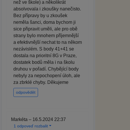
než ve škole) a několikrát
absolvovala i zkoušky nanečisto.
Bez přípravy by u zkoušek
neměla šanci, doma bychom ji
sice připravit uměli, ale pro obě
strany bylo mnohem příjemnější
a efektivnější nechat to na někom
nezávislém. S body 41+41 se
dostala na prioritní 8G v Praze,
dostatek bodů měla i na školu
druhou v pořadí. Chybějící body
nebyly za nepochopení úloh, ale
za zbrklé chyby. Děkujeme
odpovědět
Markéta – 16.5.2024 22:37
1 odpoveď rozbalit