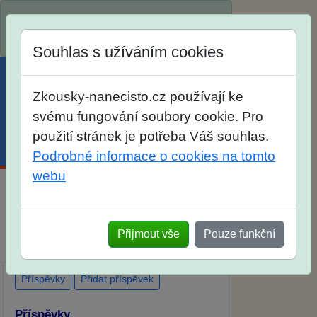
Spustili jsme přihlašování na školní rok
2026/2027!
Souhlas s užíváním cookies
Zkousky-nanecisto.cz používají ke
svému fungování soubory cookie. Pro
použití stránek je potřeba Váš souhlas.
Menu
Účet
Košík
Podrobné informace o cookies na tomto
webu
Diskuse Jak jste dopadli u zkoušek na
SŠ? Vaše ohlasy po skutečných
Přijmout vše
Pouze funkční
přijímacích zkouškách
Příspěvky
Přidat příspěvek
Příspěvky