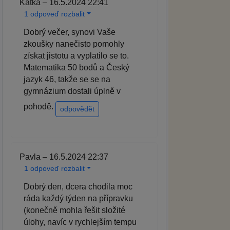
Katka – 16.5.2024 22:41
1 odpoveď rozbalit
Dobrý večer, synovi Vaše
zkoušky nanečisto pomohly
získat jistotu a vyplatilo se to.
Matematika 50 bodů a Český
jazyk 46, takže se se na
gymnázium dostali úplně v
pohodě.
odpovědět
Pavla – 16.5.2024 22:37
1 odpoveď rozbalit
Dobrý den, dcera chodila moc
ráda každý týden na přípravku
(konečně mohla řešit složité
úlohy, navíc v rychlejším tempu