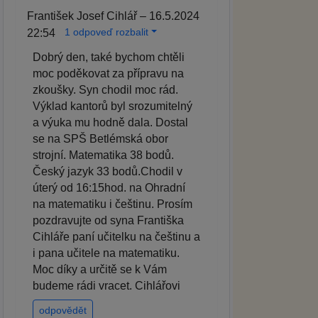
František Josef Cihlář – 16.5.2024
1 odpoveď rozbalit
22:54
Dobrý den, také bychom chtěli
moc poděkovat za přípravu na
zkoušky. Syn chodil moc rád.
Výklad kantorů byl srozumitelný
a výuka mu hodně dala. Dostal
se na SPŠ Betlémská obor
strojní. Matematika 38 bodů.
Český jazyk 33 bodů.Chodil v
úterý od 16:15hod. na Ohradní
na matematiku i češtinu. Prosím
pozdravujte od syna Františka
Cihláře paní učitelku na češtinu a
i pana učitele na matematiku.
Moc díky a určitě se k Vám
budeme rádi vracet. Cihlářovi
odpovědět