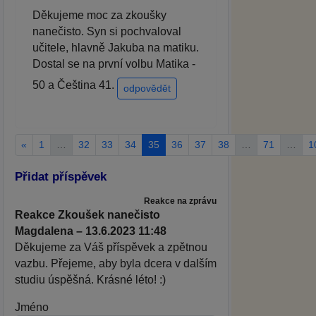
Děkujeme moc za zkoušky
nanečisto. Syn si pochvaloval
učitele, hlavně Jakuba na matiku.
Dostal se na první volbu Matika -
50 a Čeština 41.
odpovědět
«
1
…
32
33
34
35
36
37
38
…
71
…
1
Přidat příspěvek
Reakce na zprávu
Reakce Zkoušek nanečisto
Magdalena – 13.6.2023 11:48
Děkujeme za Váš příspěvek a zpětnou
vazbu. Přejeme, aby byla dcera v dalším
studiu úspěšná. Krásné léto! :)
Jméno