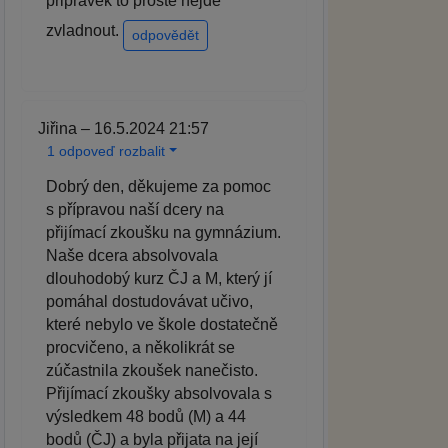
pripravek to proste nejde
zvladnout.
odpovědět
Jiřina – 16.5.2024 21:57
1 odpoveď rozbalit
Dobrý den, děkujeme za pomoc
s přípravou naší dcery na
přijímací zkoušku na gymnázium.
Naše dcera absolvovala
dlouhodobý kurz ČJ a M, který jí
pomáhal dostudovávat učivo,
které nebylo ve škole dostatečně
procvičeno, a několikrát se
zúčastnila zkoušek nanečisto.
Přijímací zkoušky absolvovala s
výsledkem 48 bodů (M) a 44
bodů (ČJ) a byla přijata na její