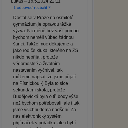
Lukáš – 16.5.2024 22:11
1 odpoveď rozbalit
Dostat se v Praze na osmileté
gymnázium je opravdu těžká
výzva. Nicméně bez vaší pomoci
bychom neměli vůbec žádnou
šanci. Takže moc děkujeme a
jako rodiče kluka, kterého na ZŠ
nikdo nepřijal, protože
vědomostně a životním
nastavením vyčníval, tak
můžeme napsat, že jsme přijatí
na Písnickou:-) Byla to sice
sekundární škola, protože
Budějovická byla o tři body výše
než bychom potřebovali, ale i tak
jsme všichni doma nadšení. Za
nás elektronický systém
přijímaček v pořádku, ale chybí