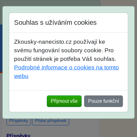
Spustili jsme přihlašování na školní rok
2026/2027!
Souhlas s užíváním cookies
Zkousky-nanecisto.cz používají ke
svému fungování soubory cookie. Pro
použití stránek je potřeba Váš souhlas.
Menu
Účet
Košík
Podrobné informace o cookies na tomto
webu
Diskuse Jak jste dopadli u zkoušek na
SŠ? Vaše ohlasy po skutečných
Přijmout vše
Pouze funkční
přijímacích zkouškách
Příspěvky
Přidat příspěvek
Příspěvky