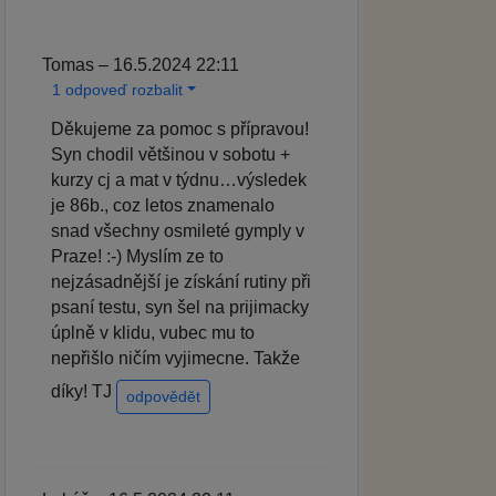
Tomas – 16.5.2024 22:11
1 odpoveď rozbalit
Děkujeme za pomoc s přípravou!
Syn chodil většinou v sobotu +
kurzy cj a mat v týdnu…výsledek
je 86b., coz letos znamenalo
snad všechny osmileté gymply v
Praze! :-) Myslím ze to
nejzásadnější je získání rutiny při
psaní testu, syn šel na prijimacky
úplně v klidu, vubec mu to
nepřišlo ničím vyjimecne. Takže
díky! TJ
odpovědět