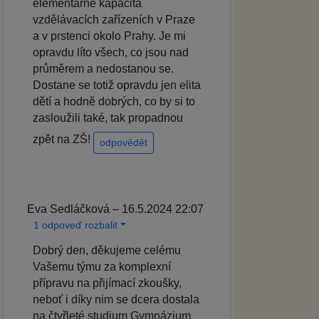
elementárně kapacita
vzdělávacích zařízeních v Praze
a v prstenci okolo Prahy. Je mi
opravdu líto všech, co jsou nad
průměrem a nedostanou se.
Dostane se totiž opravdu jen elita
dětí a hodně dobrých, co by si to
zasloužili také, tak propadnou
zpět na ZŠ!
odpovědět
Eva Sedláčková – 16.5.2024 22:07
1 odpoveď rozbalit
Dobrý den, děkujeme celému
Vašemu týmu za komplexní
přípravu na přijímací zkoušky,
neboť i díky nim se dcera dostala
na čtyřleté studium Gymnázium