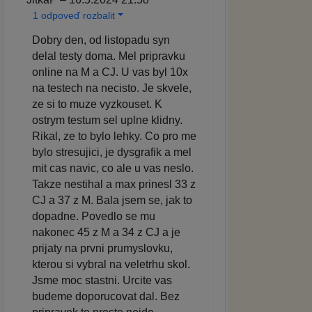
1 odpoveď rozbalit
Dobry den, od listopadu syn
delal testy doma. Mel pripravku
online na M a CJ. U vas byl 10x
na testech na necisto. Je skvele,
ze si to muze vyzkouset. K
ostrym testum sel uplne klidny.
Rikal, ze to bylo lehky. Co pro me
bylo stresujici, je dysgrafik a mel
mit cas navic, co ale u vas neslo.
Takze nestihal a max prinesl 33 z
CJ a 37 z M. Bala jsem se, jak to
dopadne. Povedlo se mu
nakonec 45 z M a 34 z CJ a je
prijaty na prvni prumyslovku,
kterou si vybral na veletrhu skol.
Jsme moc stastni. Urcite vas
budeme doporucovat dal. Bez