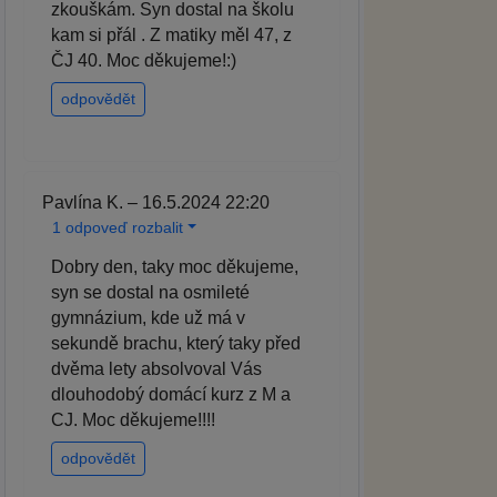
zkouškám. Syn dostal na školu
kam si přál . Z matiky měl 47, z
ČJ 40. Moc děkujeme!:)
odpovědět
Pavlína K. – 16.5.2024 22:20
1 odpoveď rozbalit
Dobry den, taky moc děkujeme,
syn se dostal na osmileté
gymnázium, kde už má v
sekundě brachu, který taky před
dvěma lety absolvoval Vás
dlouhodobý domácí kurz z M a
CJ. Moc děkujeme!!!!
odpovědět