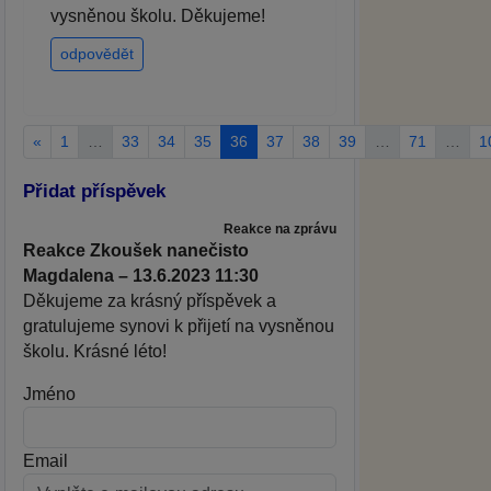
vysněnou školu. Děkujeme!
odpovědět
«
1
…
33
34
35
36
37
38
39
…
71
…
1
Přidat příspěvek
Reakce na zprávu
Reakce Zkoušek nanečisto
Magdalena – 13.6.2023 11:30
Děkujeme za krásný příspěvek a
gratulujeme synovi k přijetí na vysněnou
školu. Krásné léto!
Jméno
Email