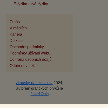
E-fyzika - svět fyziky
O nás
V médiích
Kariéra
Diskuse
Obchodní podmínky
Podmínky užívání webu
Ochrana osobních údajů
Odběr novinek
zkousky-nanecisto.cz
2024,
autorem grafických prvků je
Josef Quis