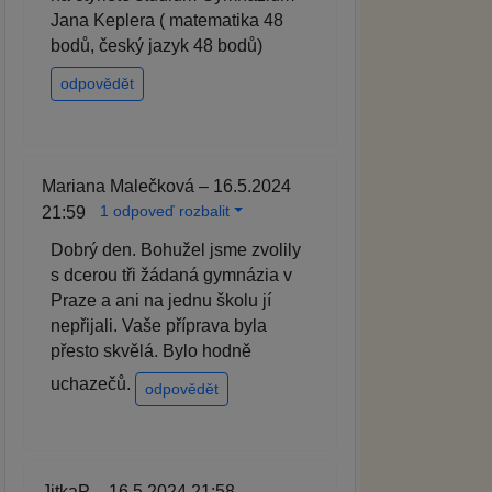
Jana Keplera ( matematika 48
bodů, český jazyk 48 bodů)
odpovědět
Mariana Malečková – 16.5.2024
1 odpoveď rozbalit
21:59
Dobrý den. Bohužel jsme zvolily
s dcerou tři žádaná gymnázia v
Praze a ani na jednu školu jí
nepřijali. Vaše příprava byla
přesto skvělá. Bylo hodně
uchazečů.
odpovědět
JitkaP – 16.5.2024 21:58