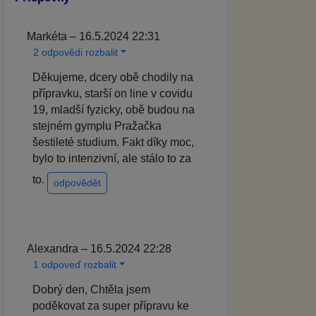
Markéta – 16.5.2024 22:31
2 odpovědi rozbalit
Děkujeme, dcery obě chodily na
přípravku, starší on line v covidu
19, mladší fyzicky, obě budou na
stejném gymplu Pražačka
šestileté studium. Fakt díky moc,
bylo to intenzivní, ale stálo to za
to.
odpovědět
Alexandra – 16.5.2024 22:28
1 odpoveď rozbalit
Dobrý den, Chtěla jsem
poděkovat za super přípravu ke