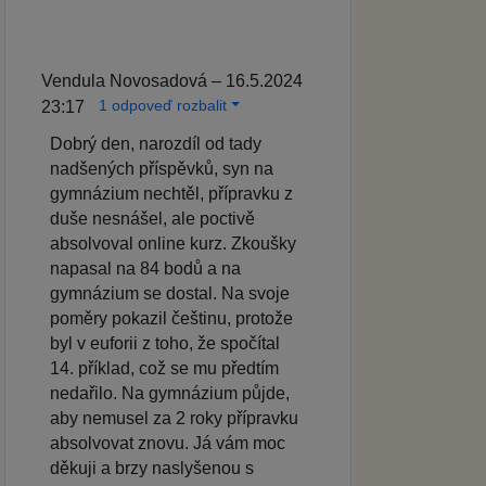
Vendula Novosadová – 16.5.2024
1 odpoveď rozbalit
23:17
Dobrý den, narozdíl od tady
nadšených příspěvků, syn na
gymnázium nechtěl, přípravku z
duše nesnášel, ale poctivě
absolvoval online kurz. Zkoušky
napasal na 84 bodů a na
gymnázium se dostal. Na svoje
poměry pokazil češtinu, protože
byl v euforii z toho, že spočítal
14. příklad, což se mu předtím
nedařilo. Na gymnázium půjde,
aby nemusel za 2 roky přípravku
absolvovat znovu. Já vám moc
děkuji a brzy naslyšenou s