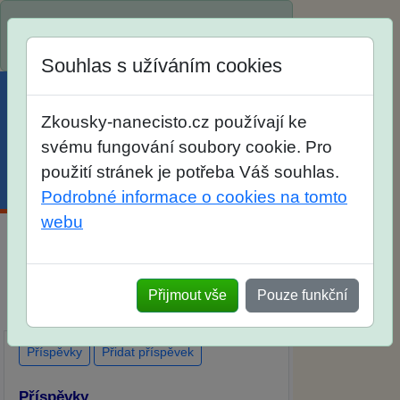
Spustili jsme přihlašování na školní rok
2026/2027!
Souhlas s užíváním cookies
Zkousky-nanecisto.cz používají ke
svému fungování soubory cookie. Pro
použití stránek je potřeba Váš souhlas.
Menu
Účet
Košík
Podrobné informace o cookies na tomto
webu
Diskuse Jak jste dopadli u zkoušek na
SŠ? Vaše ohlasy po skutečných
Přijmout vše
Pouze funkční
přijímacích zkouškách
Příspěvky
Přidat příspěvek
Příspěvky