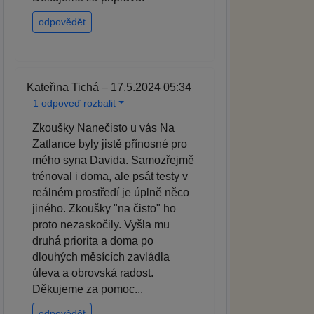
odpovědět
Kateřina Tichá – 17.5.2024 05:34
1 odpoveď rozbalit
Zkoušky Nanečisto u vás Na
Zatlance byly jistě přínosné pro
mého syna Davida. Samozřejmě
trénoval i doma, ale psát testy v
reálném prostředí je úplně něco
jiného. Zkoušky "na čisto" ho
proto nezaskočily. Vyšla mu
druhá priorita a doma po
dlouhých měsících zavládla
úleva a obrovská radost.
Děkujeme za pomoc...
odpovědět