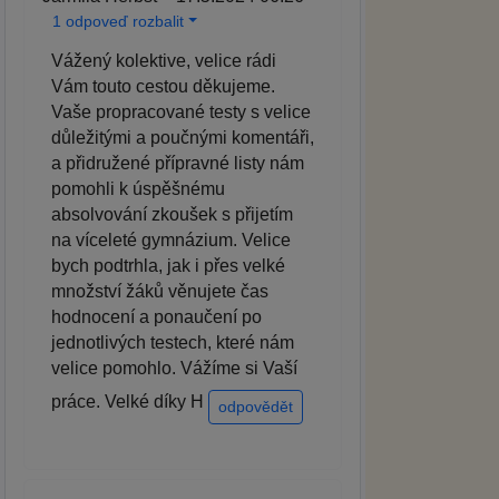
1 odpoveď rozbalit
Vážený kolektive, velice rádi
Vám touto cestou děkujeme.
Vaše propracované testy s velice
důležitými a poučnými komentáři,
a přidružené přípravné listy nám
pomohli k úspěšnému
absolvování zkoušek s přijetím
na víceleté gymnázium. Velice
bych podtrhla, jak i přes velké
množství žáků věnujete čas
hodnocení a ponaučení po
jednotlivých testech, které nám
velice pomohlo. Vážíme si Vaší
práce. Velké díky H
odpovědět