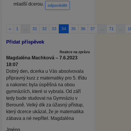
mladší dcerou.
odpovědět
«
1
…
31
32
33
34
35
36
37
…
71
…
1
Přidat příspěvek
Reakce na zprávu
Magdaléna Machková – 7.6.2023
18:07
Dobrý den, dcerka u Vás absolvovala
přípravný kurz z matematiky pro 5. třídu
a nakonec byla úspěšná na obou
gymnáziích, které si vybrala. Od září
tedy bude studovat na Gymnáziu v
Berouně. Velký dík za úžasný přístup,
který dcerce ukázal, že je matematika
zábava a né nepřítel. Magdaléna
Jméno