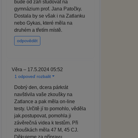
bude od září studovat na
gymnázium prof. Jana Patočky.
Dostala by se však i na Zatlanku
nebo Gykas, které měla na
druhém a třetím místě.
odpovědět
Věra – 17.5.2024 05:52
1 odpoveď rozbalit
Dobrý den, dcera párkrát
navštívila vaše zkoušky na
Zatlance a pak měla on-line
testy. Určitě jí to pomohlo, věděla
jak.postupovat, pomohla ji
závěrečná videa k testům. Při
zkouškách měla 47 M, 45 CJ.
Děkujeme za přípravu.