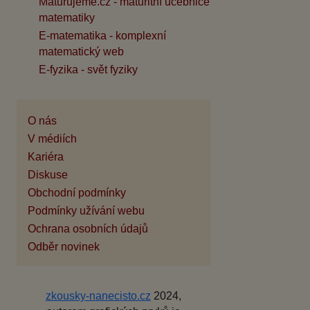
Maturujeme.cz - maturitní učebnice
matematiky
E-matematika - komplexní
matematický web
E-fyzika - svět fyziky
O nás
V médiích
Kariéra
Diskuse
Obchodní podmínky
Podmínky užívání webu
Ochrana osobních údajů
Odběr novinek
zkousky-nanecisto.cz
2024,