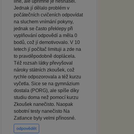
line, ale upřímně je nesnášel.
Jednak jí dělalo problém v
počátečních cvičeních odpovídat
na sluchem vnímání pokyny,
jednak se často překlepy při
vyplňování odpovědí a měla 0
bodů, což jí demotivovalo. V 10
letech jí počítač limituji a zde na
to pravděpodobně doplácela.
Též rozsah látky převyšoval
nároky státních zkoušek, což
rychle odpozorovala a též kurzu
vyčetla. Sice se na gymnázium
dostala (PORG), ale spíše díky
studiu doma než pomocí kurzu
Zkoušek nanečisto. Naopak
sobotní testy nanečisto Na
Zatlance byly velmi přínosné.
odpovědět