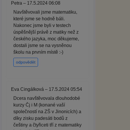
Petra – 17.5.2024 06:08
Navštěvovali jsme matematiku,
které jsme se hodně báli.
Nakonec jsme byli v testech
úspěšnější právě z matiky než z
českého jazyka, moc děkujeme,
dostali jsme se na vysněnou
školu na prvním místě :-)
odpovědět
Eva Cingálková – 17.5.2024 05:54
Dcera navštěvovala dlouhodobé
kurzy Čj i M (konané vaší
společností na ZŠ v Jinonicích) a
díky zisku padesáti bodů z
češtiny a čtyřiceti tří z matematiky