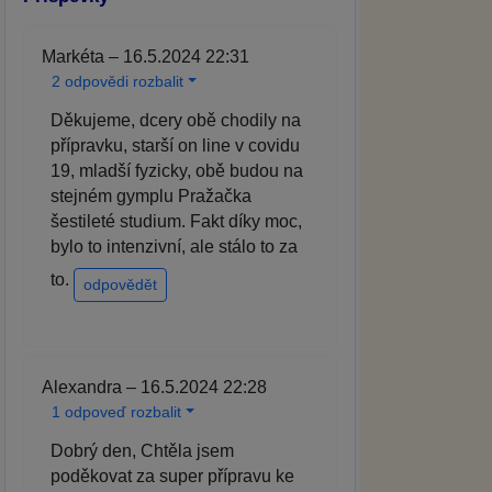
Markéta – 16.5.2024 22:31
2 odpovědi rozbalit
Děkujeme, dcery obě chodily na
přípravku, starší on line v covidu
19, mladší fyzicky, obě budou na
stejném gymplu Pražačka
šestileté studium. Fakt díky moc,
bylo to intenzivní, ale stálo to za
to.
odpovědět
Alexandra – 16.5.2024 22:28
1 odpoveď rozbalit
Dobrý den, Chtěla jsem
poděkovat za super přípravu ke