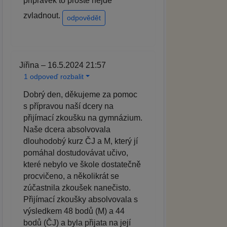
pripravek to proste nejde
zvladnout.
odpovědět
Jiřina – 16.5.2024 21:57
1 odpoveď rozbalit
Dobrý den, děkujeme za pomoc
s přípravou naší dcery na
přijímací zkoušku na gymnázium.
Naše dcera absolvovala
dlouhodobý kurz ČJ a M, který jí
pomáhal dostudovávat učivo,
které nebylo ve škole dostatečně
procvičeno, a několikrát se
zúčastnila zkoušek nanečisto.
Přijímací zkoušky absolvovala s
výsledkem 48 bodů (M) a 44
bodů (ČJ) a byla přijata na její