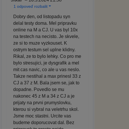
1 odpoveď rozbalit
Dobry den, od listopadu syn
delal testy doma. Mel pripravku
online na M a CJ. U vas byl 10x
na testech na necisto. Je skvele,
ze si to muze vyzkouset. K
ostrym testum sel uplne klidny.
Rikal, ze to bylo lehky. Co pro me
bylo stresujici, je dysgrafik a mel
mit cas navic, co ale u vas neslo.
Takze nestihal a max prinesl 33 z
CJ a 37 z M. Bala jsem se, jak to
dopadne. Povedlo se mu
nakonec 45 z M a 34 z CJ a je
prijaty na prvni prumyslovku,
kterou si vybral na veletrhu skol.
Jsme moc stastni. Urcite vas
budeme doporucovat dal. Bez