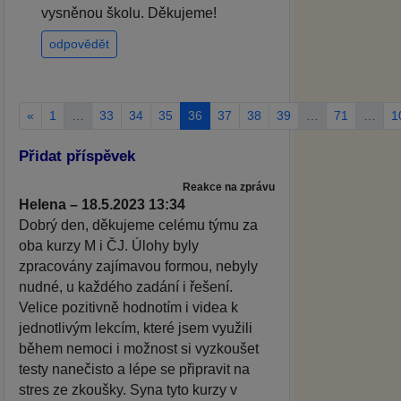
vysněnou školu. Děkujeme!
odpovědět
«
1
…
33
34
35
36
37
38
39
…
71
…
1
Přidat příspěvek
Reakce na zprávu
Helena – 18.5.2023 13:34
Dobrý den, děkujeme celému týmu za
oba kurzy M i ČJ. Úlohy byly
zpracovány zajímavou formou, nebyly
nudné, u každého zadání i řešení.
Velice pozitivně hodnotím i videa k
jednotlivým lekcím, které jsem využili
během nemoci i možnost si vyzkoušet
testy nanečisto a lépe se připravit na
stres ze zkoušky. Syna tyto kurzy v