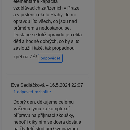
elementárně kapacita
vzdělávacích zařízeních v Praze
a v prstenci okolo Prahy. Je mi
opravdu líto všech, co jsou nad
průměrem a nedostanou se.
Dostane se totiž opravdu jen elita
dětí a hodně dobrých, co by si to
zasloužili také, tak propadnou
zpět na ZŠ!
odpovědět
Eva Sedláčková – 16.5.2024 22:07
1 odpoveď rozbalit
Dobrý den, děkujeme celému
Vašemu týmu za komplexní
přípravu na přijímací zkoušky,
neboť i díky nim se dcera dostala
na čtyřleté studium Gymnázium