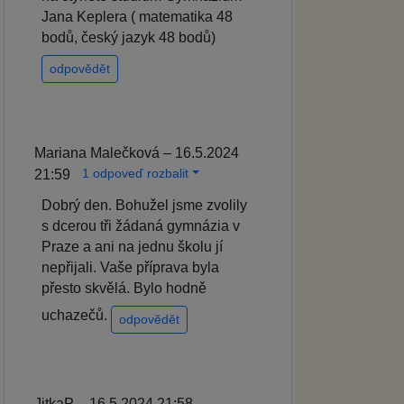
Jana Keplera ( matematika 48
bodů, český jazyk 48 bodů)
odpovědět
Mariana Malečková – 16.5.2024
1 odpoveď rozbalit
21:59
Dobrý den. Bohužel jsme zvolily
s dcerou tři žádaná gymnázia v
Praze a ani na jednu školu jí
nepřijali. Vaše příprava byla
přesto skvělá. Bylo hodně
uchazečů.
odpovědět
JitkaP – 16.5.2024 21:58