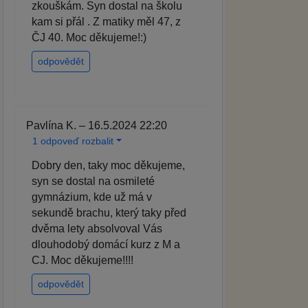
zkouškám. Syn dostal na školu
kam si přál . Z matiky měl 47, z
ČJ 40. Moc děkujeme!:)
odpovědět
Pavlína K. – 16.5.2024 22:20
1 odpoveď rozbalit
Dobry den, taky moc děkujeme,
syn se dostal na osmileté
gymnázium, kde už má v
sekundě brachu, který taky před
dvěma lety absolvoval Vás
dlouhodobý domácí kurz z M a
CJ. Moc děkujeme!!!!
odpovědět