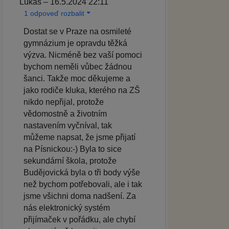
Lukáš – 16.5.2024 22:11
1 odpoveď rozbalit
Dostat se v Praze na osmileté
gymnázium je opravdu těžká
výzva. Nicméně bez vaší pomoci
bychom neměli vůbec žádnou
šanci. Takže moc děkujeme a
jako rodiče kluka, kterého na ZŠ
nikdo nepřijal, protože
vědomostně a životním
nastavením vyčníval, tak
můžeme napsat, že jsme přijatí
na Písnickou:-) Byla to sice
sekundární škola, protože
Budějovická byla o tři body výše
než bychom potřebovali, ale i tak
jsme všichni doma nadšení. Za
nás elektronický systém
přijímaček v pořádku, ale chybí