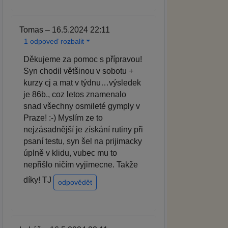
Tomas – 16.5.2024 22:11
1 odpoveď rozbalit
Děkujeme za pomoc s přípravou!
Syn chodil většinou v sobotu +
kurzy cj a mat v týdnu…výsledek
je 86b., coz letos znamenalo
snad všechny osmileté gymply v
Praze! :-) Myslím ze to
nejzásadnější je získání rutiny při
psaní testu, syn šel na prijimacky
úplně v klidu, vubec mu to
nepřišlo ničím vyjimecne. Takže
díky! TJ
odpovědět