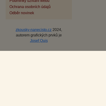
Podmínky užívání webu
Ochrana osobních údajů
Odběr novinek
zkousky-nanecisto.cz
2024,
autorem grafických prvků je
Josef Quis