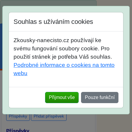
Spustili jsme přihlašování na školní rok
2026/2027!
Souhlas s užíváním cookies
Zkousky-nanecisto.cz používají ke
svému fungování soubory cookie. Pro
použití stránek je potřeba Váš souhlas.
Menu
Účet
Košík
Podrobné informace o cookies na tomto
webu
Diskuse Jak jste dopadli u zkoušek na
SŠ? Vaše ohlasy po skutečných
Přijmout vše
Pouze funkční
přijímacích zkouškách
Příspěvky
Přidat příspěvek
Příspěvky