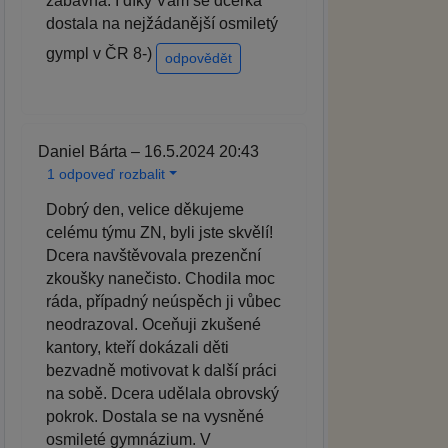
zábavná. I díky Vám se dcerka
dostala na nejžádanější osmiletý
gympl v ČR 8-)
odpovědět
Daniel Bárta – 16.5.2024 20:43
1 odpoveď rozbalit
Dobrý den, velice děkujeme
celému týmu ZN, byli jste skvělí!
Dcera navštěvovala prezenční
zkoušky nanečisto. Chodila moc
ráda, případný neúspěch ji vůbec
neodrazoval. Oceňuji zkušené
kantory, kteří dokázali děti
bezvadně motivovat k další práci
na sobě. Dcera udělala obrovský
pokrok. Dostala se na vysněné
osmileté gymnázium. V