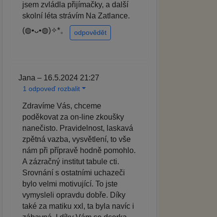
jsem zvládla přijímačky, a další
skolní léta strávím Na Zatlance.
(⁠◍⁠•⁠ᴗ⁠•⁠◍⁠)⁠✧⁠*⁠。
odpovědět
Jana – 16.5.2024 21:27
1 odpoveď rozbalit
Zdravíme Vás, chceme
poděkovat za on-line zkoušky
nanečisto. Pravidelnost, laskavá
zpětná vazba, vysvětlení, to vše
nám při přípravě hodně pomohlo.
A zázračný institut tabule cti.
Srovnání s ostatními uchazeči
bylo velmi motivující. To jste
vymysleli opravdu dobře. Díky
také za matiku xxl, ta byla navíc i