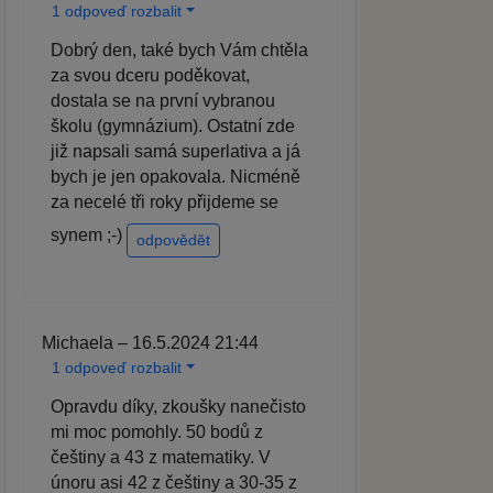
1 odpoveď rozbalit
Dobrý den, také bych Vám chtěla
za svou dceru poděkovat,
dostala se na první vybranou
školu (gymnázium). Ostatní zde
již napsali samá superlativa a já
bych je jen opakovala. Nicméně
za necelé tři roky přijdeme se
synem ;-)
odpovědět
Michaela – 16.5.2024 21:44
1 odpoveď rozbalit
Opravdu díky, zkoušky nanečisto
mi moc pomohly. 50 bodů z
češtiny a 43 z matematiky. V
únoru asi 42 z češtiny a 30-35 z