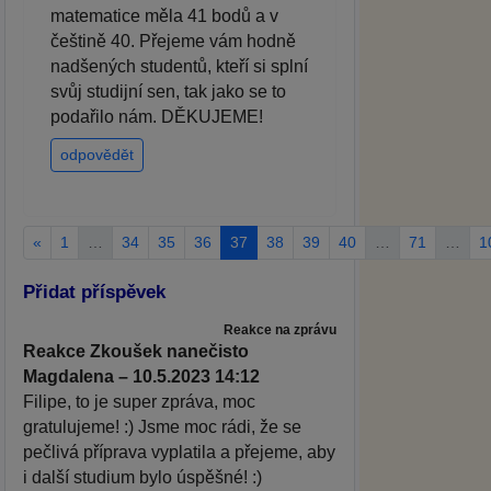
matematice měla 41 bodů a v
češtině 40. Přejeme vám hodně
nadšených studentů, kteří si splní
svůj studijní sen, tak jako se to
podařilo nám. DĚKUJEME!
odpovědět
«
1
…
34
35
36
37
38
39
40
…
71
…
1
Přidat příspěvek
Reakce na zprávu
Reakce Zkoušek nanečisto
Magdalena – 10.5.2023 14:12
Filipe, to je super zpráva, moc
gratulujeme! :) Jsme moc rádi, že se
pečlivá příprava vyplatila a přejeme, aby
i další studium bylo úspěšné! :)