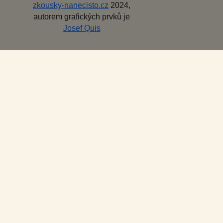
zkousky-nanecisto.cz
2024,
autorem grafických prvků je
Josef Quis