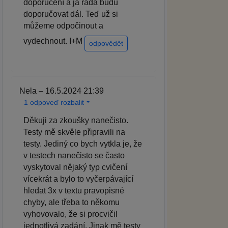
doporučení a já ráda budu
doporučovat dál. Teď už si
můžeme odpočinout a
vydechnout. I+M
odpovědět
Nela – 16.5.2024 21:39
1 odpoveď rozbalit
Děkuji za zkoušky nanečisto.
Testy mě skvěle připravili na
testy. Jediný co bych vytkla je, že
v testech nanečisto se často
vyskytoval nějaký typ cvičení
vícekrát a bylo to vyčerpávající
hledat 3x v textu pravopisné
chyby, ale třeba to někomu
vyhovovalo, že si procvičil
jednotlivá zadání. Jinak mě testy