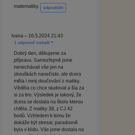
matematiky.
odpovědět
Ivana – 16.5.2024 21:43
1 odpoveď rozbalit
Dobrý den, děkujeme za
přípravu. Samozřejmě jsme
nenechávali vše jen na
zkouškách nanečisto, ale dcera
měla i mmj doučování z matiky.
Věděla co chce studovat a šla za
si za tim. Výsledek je takový, že
dcera se dostala na školu kterou
chtěla. Z matiky 38, z CJ 42
bodů. Vzhledem k tomu že
dokáže být stresar, paradoxně
byla v klidu. Vás jsme dostala na