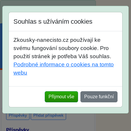
Spustili jsme přihlašování na školní rok
2026/2027!
Souhlas s užíváním cookies
Zkousky-nanecisto.cz používají ke
svému fungování soubory cookie. Pro
použití stránek je potřeba Váš souhlas.
Menu
Účet
Košík
Podrobné informace o cookies na tomto
webu
Diskuse Jak jste dopadli u zkoušek na
SŠ? Vaše ohlasy po skutečných
Přijmout vše
Pouze funkční
přijímacích zkouškách
Příspěvky
Přidat příspěvek
Příspěvky