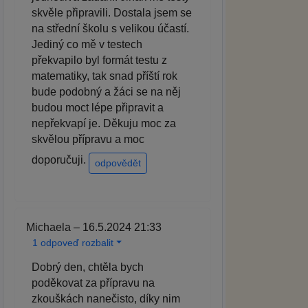
skvěle připravili. Dostala jsem se
na střední školu s velikou účastí.
Jediný co mě v testech
překvapilo byl formát testu z
matematiky, tak snad příští rok
bude podobný a žáci se na něj
budou moct lépe připravit a
nepřekvapí je. Děkuju moc za
skvělou přípravu a moc
doporučuji.
odpovědět
Michaela – 16.5.2024 21:33
1 odpoveď rozbalit
Dobrý den, chtěla bych
poděkovat za přípravu na
zkouškách nanečisto, díky nim