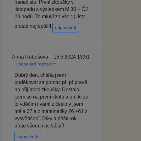
nanečisto. První zkoušky v
listopadu s výsledkem M 30 + ČJ
23 bodů. To mluví za vše :-) Jste
prostě nejlepší!!!
odpovědět
Anna Rubešová – 16.5.2024 13:51
1 odpoveď rozbalit
Dobrý den, chtěla jsem
poděkovat za pomoc při přípravě
na přijímací zkoušky. Dostala
jsem se na první školu a určitě za
to vděčím i vám! z češtiny jsem
měla 37 a z matematiky 26 +61 z
vysvědčení. Díky a příští rok
přeju všem moc štěstí!
odpovědět