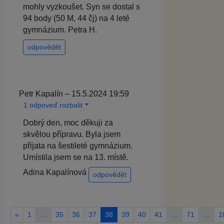
mohly vyzkoušet. Syn se dostal s
94 body (50 M, 44 čj) na 4 leté
gymnázium. Petra H.
odpovědět
Petr Kapalín – 15.5.2024 19:59
1 odpoveď rozbalit
Dobrý den, moc děkuji za
skvělou přípravu. Byla jsem
přijata na šestileté gymnázium.
Umístila jsem se na 13. místě.
Adina Kapalínová
odpovědět
«
1
…
35
36
37
38
39
40
41
…
71
…
1