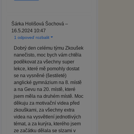
Šárka Holišová Šochová –
16.5.2024 10:47
1 odpoveď rozbalit
Dobrý den celému týmu Zkoušek
nanečisto, moc bych vám chtěla
poděkovat za všechny super
lekce, které mě pomohly dostat
se na vysněné (šestileté)
anglické gymnázium na 8. místě
a na Gevu na 20. místě, které
jsem měla na druhém místě. Moc
děkuju za motivační videa před
zkouškami, za všechny extra
videa na vysvětlení jednotlivých
témat, a za kurýra, kterého jsem
ze začátku dělala se slzami v