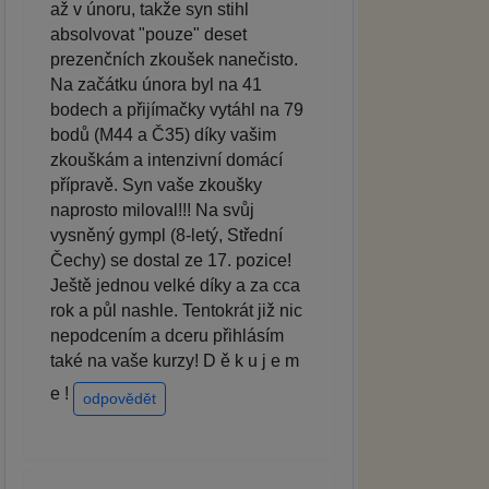
až v únoru, takže syn stihl
absolvovat "pouze" deset
prezenčních zkoušek nanečisto.
Na začátku února byl na 41
bodech a přijímačky vytáhl na 79
bodů (M44 a Č35) díky vašim
zkouškám a intenzivní domácí
přípravě. Syn vaše zkoušky
naprosto miloval!!! Na svůj
vysněný gympl (8-letý, Střední
Čechy) se dostal ze 17. pozice!
Ještě jednou velké díky a za cca
rok a půl nashle. Tentokrát již nic
nepodcením a dceru přihlásím
také na vaše kurzy! D ě k u j e m
e !
odpovědět