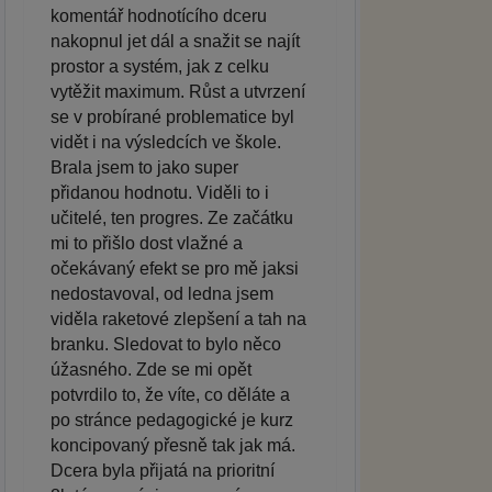
komentář hodnotícího dceru
nakopnul jet dál a snažit se najít
prostor a systém, jak z celku
vytěžit maximum. Růst a utvrzení
se v probírané problematice byl
vidět i na výsledcích ve škole.
Brala jsem to jako super
přidanou hodnotu. Viděli to i
učitelé, ten progres. Ze začátku
mi to přišlo dost vlažné a
očekávaný efekt se pro mě jaksi
nedostavoval, od ledna jsem
viděla raketové zlepšení a tah na
branku. Sledovat to bylo něco
úžasného. Zde se mi opět
potvrdilo to, že víte, co děláte a
po stránce pedagogické je kurz
koncipovaný přesně tak jak má.
Dcera byla přijatá na prioritní