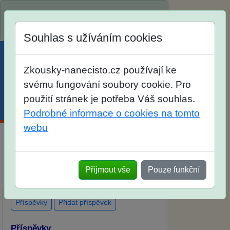
Spustili jsme přihlašování na školní rok
2026/2027!
Souhlas s užíváním cookies
Zkousky-nanecisto.cz používají ke
svému fungování soubory cookie. Pro
použití stránek je potřeba Váš souhlas.
Menu
Účet
Košík
Podrobné informace o cookies na tomto
webu
Diskuse Jak jste dopadli u zkoušek na
SŠ? Vaše ohlasy po skutečných
Přijmout vše
Pouze funkční
přijímacích zkouškách
Příspěvky
Přidat příspěvek
Příspěvky