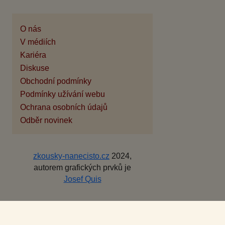
O nás
V médiích
Kariéra
Diskuse
Obchodní podmínky
Podmínky užívání webu
Ochrana osobních údajů
Odběr novinek
zkousky-nanecisto.cz
2024,
autorem grafických prvků je
Josef Quis