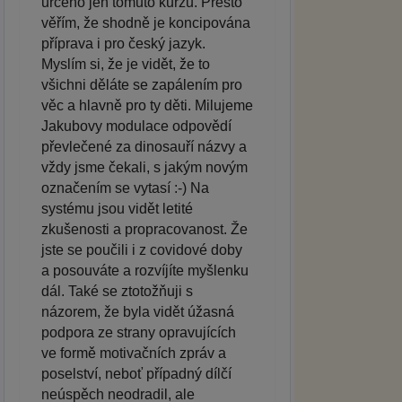
určeno jen tomuto kurzu. Přesto
věřím, že shodně je koncipována
příprava i pro český jazyk.
Myslím si, že je vidět, že to
všichni děláte se zapálením pro
věc a hlavně pro ty děti. Milujeme
Jakubovy modulace odpovědí
převlečené za dinosauří názvy a
vždy jsme čekali, s jakým novým
označením se vytasí :-) Na
systému jsou vidět letité
zkušenosti a propracovanost. Že
jste se poučili i z covidové doby
a posouváte a rozvíjíte myšlenku
dál. Také se ztotožňuji s
názorem, že byla vidět úžasná
podpora ze strany opravujících
ve formě motivačních zpráv a
poselství, neboť případný dílčí
neúspěch neodradil, ale