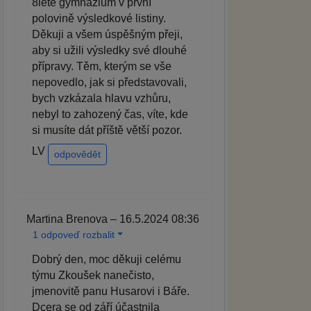
8leté gymnázium v první
polovině výsledkové listiny.
Děkuji a všem úspěšným přeji,
aby si užili výsledky své dlouhé
přípravy. Těm, kterým se vše
nepovedlo, jak si představovali,
bych vzkázala hlavu vzhůru,
nebyl to zahozený čas, víte, kde
si musíte dát příště větší pozor.
LV
odpovědět
Martina Brenova – 16.5.2024 08:36
1 odpoveď rozbalit
Dobrý den, moc děkuji celému
týmu Zkoušek nanečisto,
jmenovitě panu Husarovi i Báře.
Dcera se od září účastnila