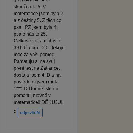
skončila 4.-5. V
matematice jsem byla 2.
a z češtiny 5. Z těch co
psali PZ jsem byla 4.
psalo nás to 25.
Celkově se tam hlásilo
39 lidí a brali 30. Děkuju
moc za vaši pomoc.
Pamatuju si na svůj
první test na Zatlance,
dostala jsem 4 :D a na
posledním jsem měla
1*** :D Hodně jste mi
pomohli, hlavně v
matematice!! DĚKUJU!!
:)
odpovědět