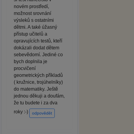
novém prostředí,
možnost srovnání
výsleků s ostatními
dětmi. A také úžasný
přístup učitelů a
opravujících testů, kteří
dokázali dodat dětem
sebevědomí. Jediné co
bych doplnila je
procvičení
geometrických příkladů
( kružnice, trojúhelníky)
do matematiky. Ještě
jednou děkuji a doufám,
že tu budete i za dva
roky :-)
odpovědět