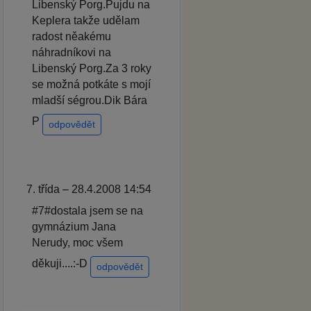
Libenský Porg.Pujdu na
Keplera takže udělam
radost něakému
náhradníkovi na
Libenský Porg.Za 3 roky
se možná potkáte s mojí
mladší ségrou.Dik Bára
P
odpovědět
7. třída – 28.4.2008 14:54
#7#dostala jsem se na
gymnázium Jana
Nerudy, moc všem
děkuji....:-D
odpovědět