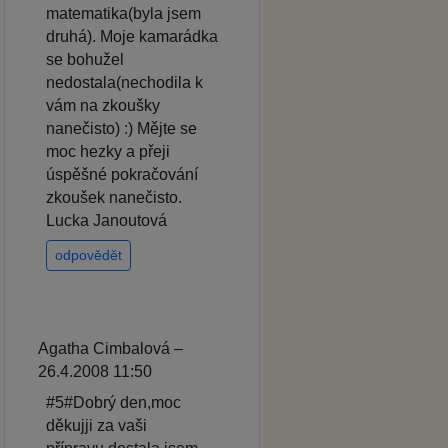
matematika(byla jsem
druhá). Moje kamarádka
se bohužel
nedostala(nechodila k
vám na zkoušky
nanečisto) :) Mějte se
moc hezky a přeji
úspěšné pokračování
zkoušek nanečisto.
Lucka Janoutová
odpovědět
Agatha Cimbalová –
26.4.2008 11:50
#5#Dobrý den,moc
děkujji za vaši