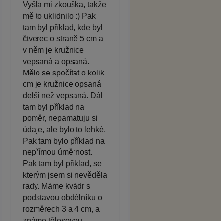
Vyšla mi zkouška, takže
mě to uklidnilo :) Pak
tam byl příklad, kde byl
čtverec o straně 5 cm a
v něm je kružnice
vepsaná a opsaná.
Mělo se spočítat o kolik
cm je kružnice opsaná
delší než vepsaná. Dál
tam byl příklad na
poměr, nepamatuju si
údaje, ale bylo to lehké.
Pak tam bylo příklad na
nepřímou úměrnost.
Pak tam byl příklad, se
kterým jsem si nevěděla
rady. Máme kvádr s
podstavou obdélníku o
rozměrech 3 a 4 cm, a
známe tělesovou