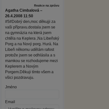
Reakce na zprávu
Agatha Cimbalová –
26.4.2008 11:50
#5#Dobrý den,moc děkujji za
vaši přípravu.dostala jsem se
na gymnázia na která jsem
chtěla na Keplera ,Na Libeňský
Porg a na Nový porg. Hurá. Na
Libeň někomu udělám rafost
protože jsem se odhlásila a s
mamkou se rozhodujeme mezi
Keplerem a Novým
Porgem.Děkuji tímto všem a
všici pozdravuju.
Jméno
Email