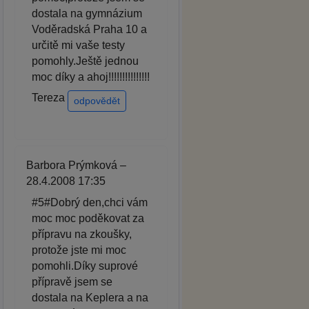
dostala na gymnázium
Voděradská Praha 10 a
určitě mi vaše testy
pomohly.Ještě jednou
moc díky a ahoj!!!!!!!!!!!!!!!
Tereza
odpovědět
Barbora Prýmková –
28.4.2008 17:35
#5#Dobrý den,chci vám
moc moc poděkovat za
přípravu na zkoušky,
protože jste mi moc
pomohli.Díky suprové
přípravě jsem se
dostala na Keplera a na