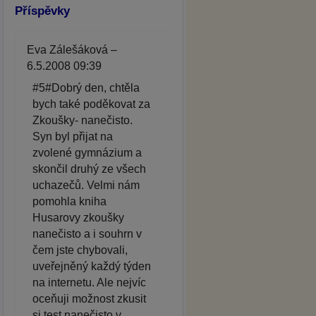
Příspěvky
Eva Zálešáková –
6.5.2008 09:39
#5#Dobrý den, chtěla
bych také poděkovat za
Zkoušky- nanečisto.
Syn byl přijat na
zvolené gymnázium a
skončil druhý ze všech
uchazečů. Velmi nám
pomohla kniha
Husarovy zkoušky
nanečisto a i souhrn v
čem jste chybovali,
uveřejněný každý týden
na internetu. Ale nejvíc
oceňuji možnost zkusit
si test nanečisto v