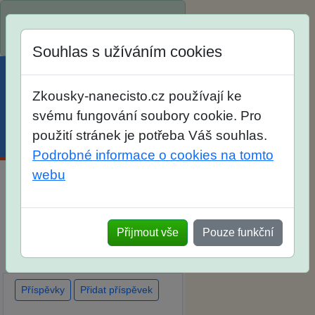
Spustili jsme přihlašování na
školní rok 2026/2027!
Souhlas s užíváním cookies
Zkousky-nanecisto.cz používají ke
svému fungování soubory cookie. Pro
použití stránek je potřeba Váš souhlas.
Menu
Účet
Košík
Podrobné informace o cookies na tomto
webu
Diskuse Jak jste dopadli u
zkoušek na SŠ? Vaše ohlasy
Přijmout vše
Pouze funkční
po skutečných přijímacích
zkouškách
Příspěvky
Přidat příspěvek