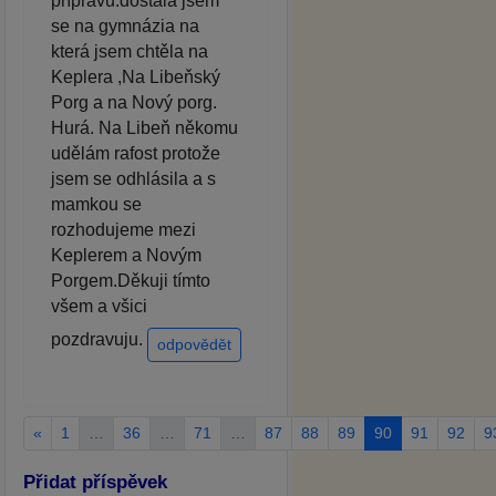
přípravu.dostala jsem
se na gymnázia na
která jsem chtěla na
Keplera ,Na Libeňský
Porg a na Nový porg.
Hurá. Na Libeň někomu
udělám rafost protože
jsem se odhlásila a s
mamkou se
rozhodujeme mezi
Keplerem a Novým
Porgem.Děkuji tímto
všem a všici
pozdravuju.
odpovědět
«
1
…
36
…
71
…
87
88
89
90
91
92
9
Přidat příspěvek