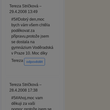
Tereza Stričková –
29.4.2008 13:49
#5#Dobrý den,moc
bych vám všem chtěla
poděkovat za
přípravu,protože jsem
se dostala na
gymnázium Voděradská
v Praze 10. Moc díky
Tereza
odpovědět
Tereza Stričková –
28.4.2008 17:38
#5#Ahoj,moc vam
děkuji za vaši
pomoc,protože jsem se