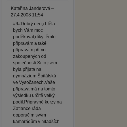
Kateřina Janderová –
27.4.2008 11:54
#9#Dobrý den,chtěla
bych Vám moc
poděkovat,díky těmto
přípravám a také
přípravám přímo
zakoupených od
společnosti Scio jsem
byla přijata na
gymnázium Špitálská
ve Vysočanech.Vaše
příprava má na tomto
výsledku určitě velký
podíl.Přípravné kurzy na
Zatlance ráda
doporučím svým
kamarádům v mladších