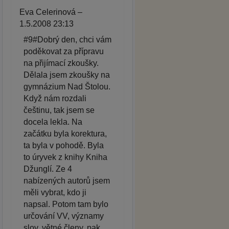
Eva Celerinová –
1.5.2008 23:13
#9#Dobrý den, chci vám
poděkovat za přípravu
na přijímací zkoušky.
Dělala jsem zkoušky na
gymnázium Nad Štolou.
Když nám rozdali
češtinu, tak jsem se
docela lekla. Na
začátku byla korektura,
ta byla v pohodě. Byla
to úryvek z knihy Kniha
Džunglí. Ze 4
nabízených autorů jsem
měli vybrat, kdo ji
napsal. Potom tam bylo
určování VV, významy
slov, větné členy, pak