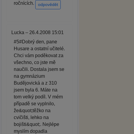
ročnících.
odpovědět
Lucka – 26.4.2008 15:01
#5#Dobrý den, pane
Husare a ostatní učitelé.
Chci vám poděkovat za
všechno, co jste mě
naučili. Dostala jsem se
na gymnázium
Budějovická a z 310
jsem byla 6. Máte na
tom velký podíl. V mém
případě se vyplnilo,
že&quot;těžko na
cvičišti, lehko na
bojišti&quot;. Nejlépe
myslím dopadla