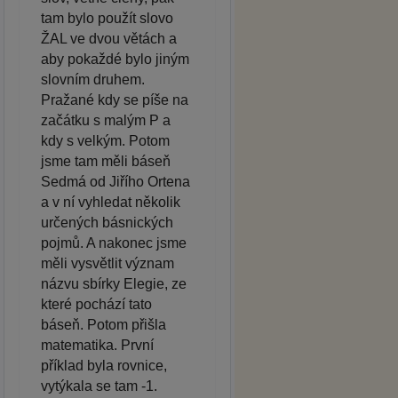
tam bylo použít slovo
ŽAL ve dvou větách a
aby pokaždé bylo jiným
slovním druhem.
Pražané kdy se píše na
začátku s malým P a
kdy s velkým. Potom
jsme tam měli báseň
Sedmá od Jiřího Ortena
a v ní vyhledat několik
určených básnických
pojmů. A nakonec jsme
měli vysvětlit význam
názvu sbírky Elegie, ze
které pochází tato
báseň. Potom přišla
matematika. První
příklad byla rovnice,
vytýkala se tam -1.