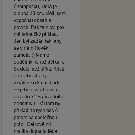
úholopříčku, která je
dlouhá 13 cm. Měli jsem
vypočítat obsah a
povrch. Pak tam byl pro
mě lehoučký příklad.
Jen byl zadán tak, aby
se v něm člověk
zamotal :) Máme
obdélník, jehož délka je
5x delší než šířka. Když
obě jeho strany
zkrátíme o 3 cm, bude
se jeho obvod rovnat
obvodu 75% původního
obdélniku. Dál tam byl
příklad na rychlost. A
potom na společnou
práci. Celkově mi
matika dopadla lépe