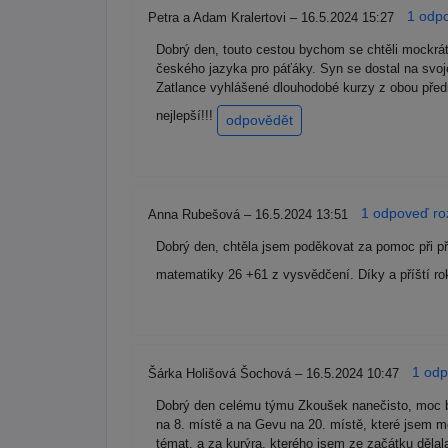
1 odpo
Petra a Adam Kralertovi – 16.5.2024 15:27
Dobrý den, touto cestou bychom se chtěli mockrá
českého jazyka pro páťáky. Syn se dostal na svo
Zatlance vyhlášené dlouhodobé kurzy z obou před
nejlepší!!!
odpovědět
1 odpoveď roz
Anna Rubešová – 16.5.2024 13:51
Dobrý den, chtěla jsem poděkovat za pomoc při pří
matematiky 26 +61 z vysvědčení. Díky a příští ro
1 odp
Šárka Holišová Šochová – 16.5.2024 10:47
Dobrý den celému týmu Zkoušek nanečisto, moc b
na 8. místě a na Gevu na 20. místě, které jsem m
témat, a za kurýra, kterého jsem ze začátku dělal