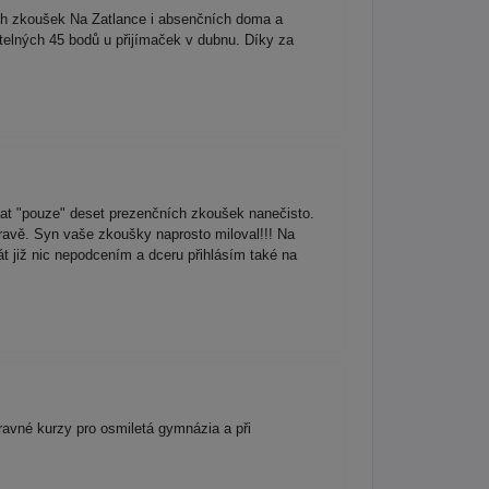
ích zkoušek Na Zatlance i absenčních doma a
itelných 45 bodů u přijímaček v dubnu. Díky za
vat "pouze" deset prezenčních zkoušek nanečisto.
ravě. Syn vaše zkoušky naprosto miloval!!! Na
át již nic nepodcením a dceru přihlásím také na
ravné kurzy pro osmiletá gymnázia a při