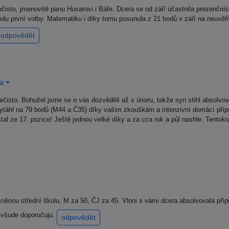
isto, jmenovitě panu Husarovi i Báře. Dcera se od září účastnila prezenčn
olu první volby. Matematiku i díky tomu posunula z 21 bodů v září na neuvěř
odpovědět
it
čisto. Bohužel jsme se o vás dozvěděli až v únoru, takže syn stihl absolvo
vytáhl na 79 bodů (M44 a Č35) díky vašim zkouškám a intenzivní domácí příp
tal ze 17. pozice! Ještě jednou velké díky a za cca rok a půl nashle. Tentokr
něnou střední školu, M za 50, ČJ za 45. Vloni s vámi dcera absolvovala příp
a všude doporučuju.
odpovědět