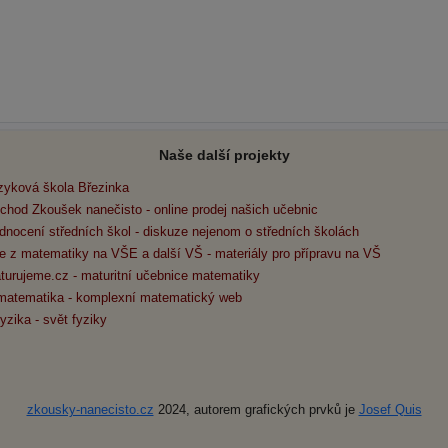
Naše další projekty
zyková škola Březinka
chod Zkoušek nanečisto - online prodej našich učebnic
dnocení středních škol - diskuze nejenom o středních školách
e z matematiky na VŠE a další VŠ - materiály pro přípravu na VŠ
turujeme.cz - maturitní učebnice matematiky
matematika - komplexní matematický web
yzika - svět fyziky
zkousky-nanecisto.cz
2024, autorem grafických prvků je
Josef Quis