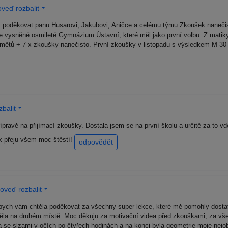
veď rozbalit
t poděkovat panu Husarovi, Jakubovi, Aničce a celému týmu Zkoušek naneči
je vysněné osmileté Gymnázium Ústavní, které měl jako první volbu. Z matik
mětů + 7 x zkoušky nanečisto. První zkoušky v listopadu s výsledkem M 30 +
balit
pravě na přijímací zkoušky. Dostala jsem se na první školu a určitě za to v
k přeju všem moc štěstí!
odpovědět
oveď rozbalit
ych vám chtěla poděkovat za všechny super lekce, které mě pomohly dostat
ěla na druhém místě. Moc děkuju za motivační videa před zkouškami, za všec
a se slzami v očích po čtyřech hodinách a na konci byla geometrie moje nejo