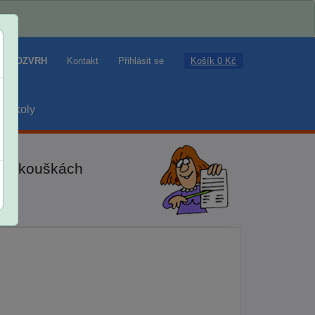
Košík 0 Kč
ROZVRH
Kontakt
Přihlásit se
školy
ch zkouškách