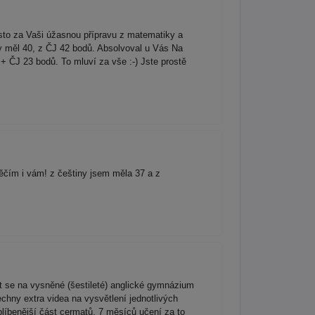
sto za Vaši úžasnou přípravu z matematiky a
y měl 40, z ČJ 42 bodů. Absolvoval u Vás Na
 ČJ 23 bodů. To mluví za vše :-) Jste prostě
děčím i vám! z češtiny jsem měla 37 a z
 se na vysněné (šestileté) anglické gymnázium
hny extra videa na vysvětlení jednotlivých
blíbenější část cermatů. 7 měsíců učení za to