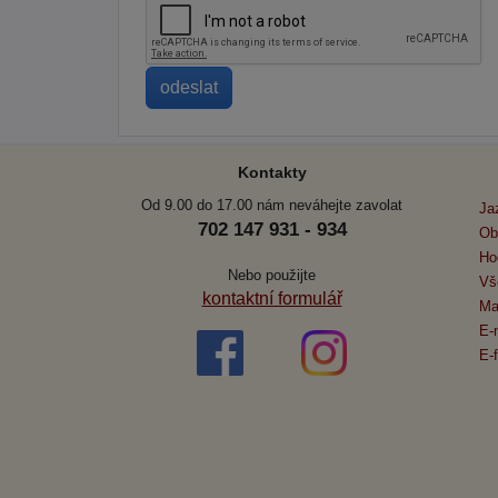
Kontakty
Od 9.00 do 17.00 nám neváhejte zavolat
Ja
702 147 931 - 934
Ob
Ho
Nebo použijte
Vš
kontaktní formulář
Ma
E-
E-f