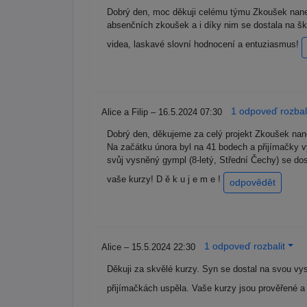
Dobrý den, moc děkuji celému týmu Zkoušek naneč
absenčních zkoušek a i díky nim se dostala na šk
videa, laskavé slovní hodnocení a entuziasmus!
1 odpoveď rozbal
Alice a Filip – 16.5.2024 07:30
Dobrý den, děkujeme za celý projekt Zkoušek nane
Na začátku února byl na 41 bodech a přijímačky 
svůj vysněný gympl (8-letý, Střední Čechy) se dos
vaše kurzy! D ě k u j e m e !
odpovědět
1 odpoveď rozbalit
Alice – 15.5.2024 22:30
Děkuji za skvělé kurzy. Syn se dostal na svou vys
přijímačkách uspěla. Vaše kurzy jsou prověřené 