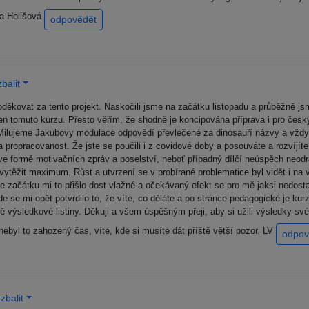
ra Holišová
odpovědět
balit
oděkovat za tento projekt. Naskočili jsme na začátku listopadu a průběžně j
en tomuto kurzu. Přesto věřím, že shodně je koncipována příprava i pro český 
i. Milujeme Jakubovy modulace odpovědí převlečené za dinosauří názvy a vž
 a propracovanost. Že jste se poučili i z covidové doby a posouváte a rozvíjí
ve formě motivačních zpráv a poselství, neboť případný dílčí neúspěch neodra
u vytěžit maximum. Růst a utvrzení se v probírané problematice byl vidět i na 
. Ze začátku mi to přišlo dost vlažné a očekávaný efekt se pro mě jaksi nedos
e se mi opět potvrdilo to, že víte, co děláte a po stránce pedagogické je ku
ině výsledkové listiny. Děkuji a všem úspěšným přeji, aby si užili výsledky s
nebyl to zahozený čas, víte, kde si musíte dát příště větší pozor. LV
odpov
zbalit