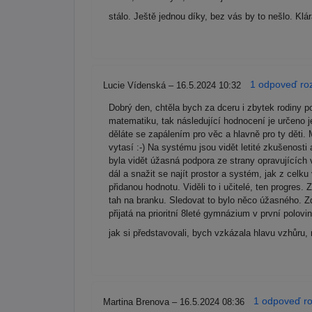
stálo. Ještě jednou díky, bez vás by to nešlo. Klá
1 odpoveď roz
Lucie Vídenská – 16.5.2024 10:32
Dobrý den, chtěla bych za dceru i zbytek rodiny p
matematiku, tak následující hodnocení je určeno j
děláte se zapálením pro věc a hlavně pro ty dět
vytasí :-) Na systému jsou vidět letité zkušenosti
byla vidět úžasná podpora ze strany opravujících 
dál a snažit se najít prostor a systém, jak z celk
přidanou hodnotu. Viděli to i učitelé, ten progres
tah na branku. Sledovat to bylo něco úžasného. Zd
přijatá na prioritní 8leté gymnázium v první polov
jak si představovali, bych vzkázala hlavu vzhůru, 
1 odpoveď ro
Martina Brenova – 16.5.2024 08:36