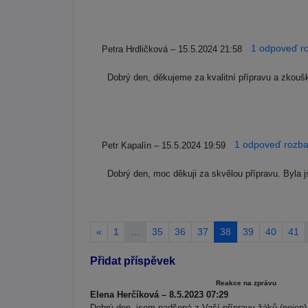
1 odpoveď ro
Petra Hrdličková – 15.5.2024 21:58
Dobrý den, děkujeme za kvalitní přípravu a zkoušk
1 odpoveď rozbal
Petr Kapalín – 15.5.2024 19:59
Dobrý den, moc děkuji za skvělou přípravu. Byla 
«
1
…
35
36
37
38
39
40
41
Přidat příspěvek
Reakce na zprávu
Elena Herčíková – 8.5.2023 07:29
Dobrý den, jsem nadšená z Vaší přípravy žáků (nejen)