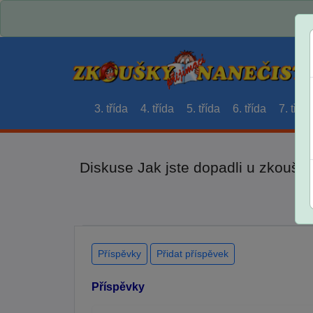
3. třída
4. třída
5. třída
6. třída
7. třída
Diskuse Jak jste dopadli u zkouše
Příspěvky
Přidat příspěvek
Příspěvky