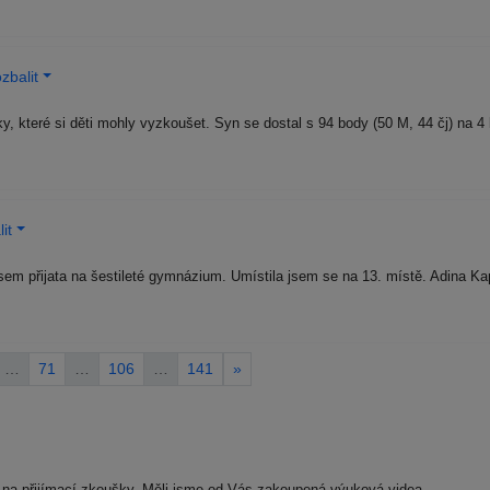
zbalit
y, které si děti mohly vyzkoušet. Syn se dostal s 94 body (50 M, 44 čj) na 
it
jsem přijata na šestileté gymnázium. Umístila jsem se na 13. místě. Adina K
…
71
…
106
…
141
»
 na přijímací zkoušky. Měli jsme od Vás zakoupená výuková videa,