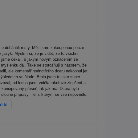
sme doháněli resty. Měli jsme zakoupenou pouze
jazyk. Myslím si, že je vidět, že to všichni
dy jsme čekali, s jakým novým označením se
te myšlenku dál. Také se ztotožňuji s názorem, že
dil, ale komentář hodnotícího dceru nakopnul jet
výsledcích ve škole. Brala jsem to jako super
tavoval, od ledna jsem viděla raketové zlepšení a
rz koncipovaný přesně tak jak má. Dcera byla
vé dlouhé přípravy. Těm, kterým se vše nepovedlo,
ědět