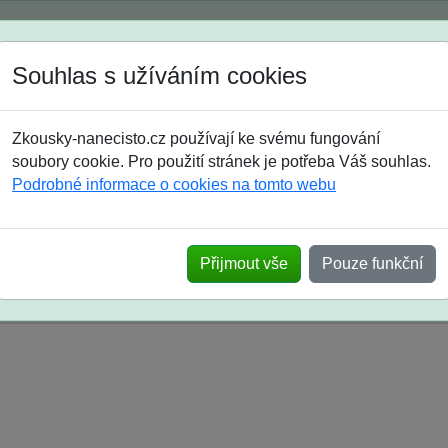
Spustili jsme přihlašování na školní rok 2026/2027!
Souhlas s užíváním cookies
Jak si vybrat
Časté dotazy
Zkousky-nanecisto.cz používají ke svému fungování
8. třída
9. třída
střední
maturanti
soutěže
prázdniny
soubory cookie. Pro použití stránek je potřeba Váš souhlas.
Podrobné informace o cookies na tomto webu
k na SŠ? Vaše ohlasy po skutečných přijímací
Přijmout vše
Pouze funkční