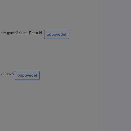
4 leté gymnázium. Petra H.
odpovědět
apalínová
odpovědět