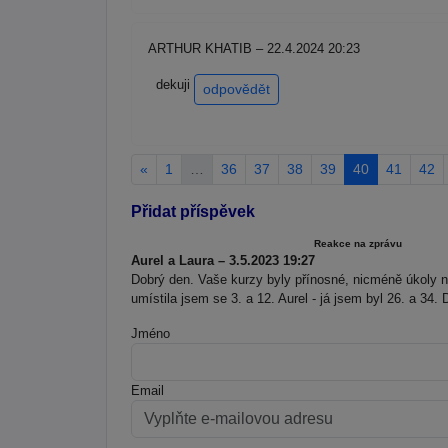
ARTHUR KHATIB – 22.4.2024 20:23
dekuji
odpovědět
«
1
…
36
37
38
39
40
41
42
Přidat příspěvek
Reakce na zprávu
Aurel a Laura – 3.5.2023 19:27
Dobrý den. Vaše kurzy byly přínosné, nicméně úkoly na 
umístila jsem se 3. a 12. Aurel - já jsem byl 26. a 34.
Jméno
Email