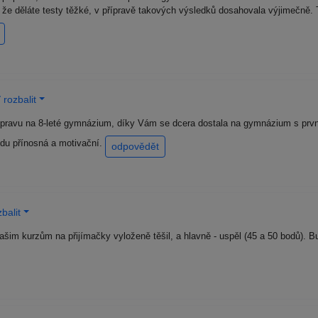
že děláte testy těžké, v přípravě takových výsledků dosahovala výjimečně. Těž
rozbalit
ravu na 8-leté gymnázium, díky Vám se dcera dostala na gymnázium s první
vdu přínosná a motivační.
odpovědět
balit
šim kurzům na přijímačky vyloženě těšil, a hlavně - uspěl (45 a 50 bodů). B