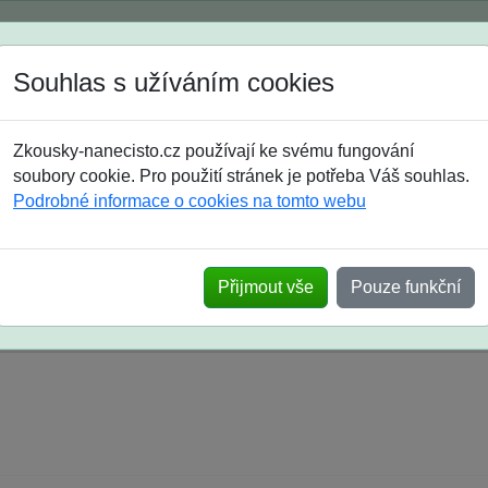
Spustili jsme přihlašování na školní rok 2026/2027!
Souhlas s užíváním cookies
Jak si vybrat
Časté dotazy
Zkousky-nanecisto.cz používají ke svému fungování
8. třída
9. třída
střední
maturanti
soutěže
prázdniny
soubory cookie. Pro použití stránek je potřeba Váš souhlas.
Podrobné informace o cookies na tomto webu
k na SŠ? Vaše ohlasy po skutečných přijímací
Přijmout vše
Pouze funkční