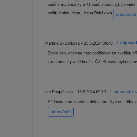
bodů z matematiky a 41 bodů z češtiny). Je vidět, 
pošlu druhou dceru. Hana Řeháková
odpovědět
1 odpoveď 
Martina Skuplíková – 15.5.2024 09:48
Dobrý den, chceme moc poděkovat za skvělou příp
z matematiky a 39 bodů z ČJ. Příprava byla opra
1 odpoveď roz
Iva Pospíšilová – 15.5.2024 09:10
Přidáváme se ke všem děkujícím. Syn se i díky va
odpovědět