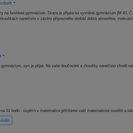
ozbalit
rzy na šestileté gymnázium. Dcera je přijata na vysněné gymnázium (M 43, ČJ
ch zkouškách nanečisto v závěru přípravného období dobrá atmosféra, motivač
t
gymnázium, syn je přijat. Na vaše doučování a zkoušky nanečisto chodil veli
na 31 bodů - úspěch v matematice přičítáme vaší matematické soutěži a také
vědět