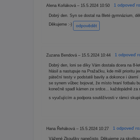
1 odpoveď ro
Alena Koňáková – 15.5.2024 10:50
Dobrý den. Syn se dostal na 8leté gymnázium, dě
Děkujeme :-)
odpovědět
1 odpoveď ro
Zuzana Bendová – 15.5.2024 10:44
Dobrý den, loni se díky Vám dostala dcera na 8-l
hlásil a nastupuje na Pražačku, kde měl prioritu j
páteční testy v podstatě bavily a dokonce i úter
se synem vůbec bojovat, že místo hraní fotbalu b
konečně spadl kámen ze srdce... každopádně za n
s vyučujícím a podpora soutěživosti v rámci skupi
1 odpoveď roz
Hana Řeháková – 15.5.2024 10:27
Vážené Zkoušky nanečisto, Děkujeme za skvělou p