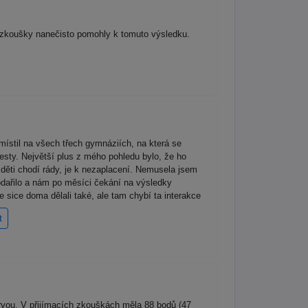
 zkoušky nanečisto pomohly k tomuto výsledku.
ístil na všech třech gymnáziích, na která se
testy. Největší plus z mého pohledu bylo, že ho
děti chodí rády, je k nezaplacení. Nemusela jsem
odařilo a nám po měsíci čekání na výsledky
ice doma dělali také, ale tam chybí ta interakce
t
rvou. V přijímacích zkouškách měla 88 bodů (47