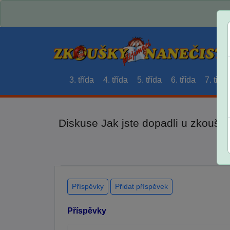
3. třída
4. třída
5. třída
6. třída
7. třída
Diskuse Jak jste dopadli u zkouše
Příspěvky
Přidat příspěvek
Příspěvky