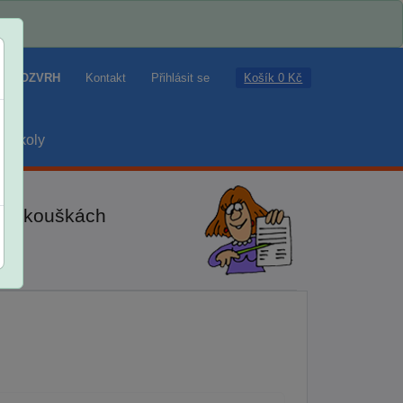
Košík 0 Kč
ROZVRH
Kontakt
Přihlásit se
školy
ch zkouškách