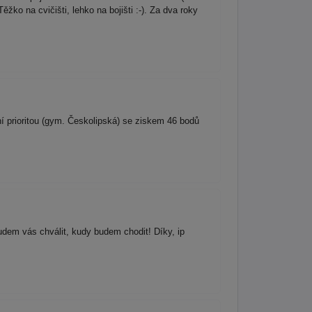
ko na cvičišti, lehko na bojišti :-). Za dva roky
 prioritou (gym. Českolipská) se ziskem 46 bodů
udem vás chválit, kudy budem chodit! Díky, ip