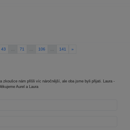
43
…
71
…
106
…
141
»
zkoušce nám přišli víc náročnější, ale oba jsme byli přijati. Laura -
 Děkujeme Aurel a Laura