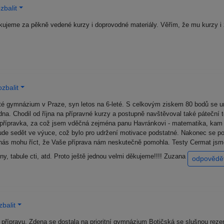
zbalit
kujeme za pěkně vedené kurzy i doprovodné materiály. Věřím, že mu kurzy i
zbalit
eté gymnázium v Praze, syn letos na 6-leté. S celkovým ziskem 80 bodů se um
edna. Chodil od října na přípravné kurzy a postupně navštěvoval také páteční 
ní přípravka, za což jsem vděčná zejména panu Havránkovi - matematika, kam 
ude sedět ve výuce, což bylo pro udržení motivace podstatné. Nakonec se p
ás mohu říct, že Vaše příprava nám neskutečně pomohla. Testy Cermat jsme s
ny, tabule cti, atd. Proto ještě jednou velmi děkujeme!!!! Zuzana
odpovědě
balit
řípravu, Zdena se dostala na prioritní gymnázium Botičská se slušnou reze