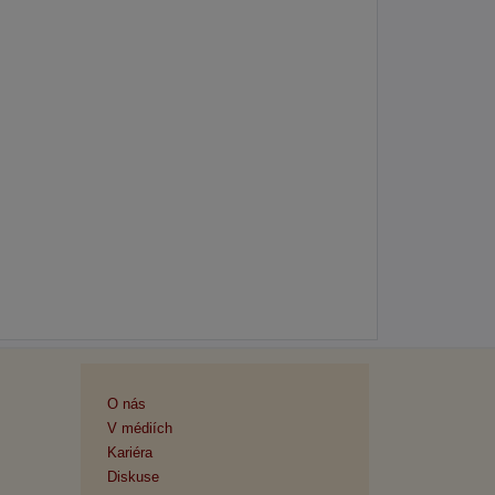
O nás
V médiích
Kariéra
Diskuse